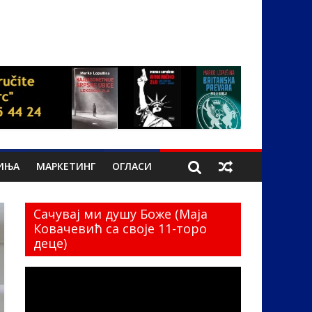
ИЊА
МАРКЕТИНГ
ОГЛАСИ
Сачувај ми душу Боже (Маја
Ковачевић са своје 11-торо
деце)
Прегледач
видео
записа