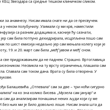
у КБЦ Звездара са средње тешком клиничком сликом.
ки за анамнезу. Нисам имала снаге ни да се пресвучем.
ла у неком полубунилу. Узимали су ми крв, наместили
нфузија са разним додацима и, касније ћу сазнати,
a јер сам била потпуно дехидрирала, исцрпљена пошо сам
к по шест емисија недељно јер сам мењала колегу који је
ту, 19. и 20. март сам била „међʼ’јавом и међʼ сном.
 са све придржавањем да не паднем. Страшно. Вртоглавица
 кисеоником. Несвикла на ту врсту ограничења, плашила сам
ла. Спавала сам током дана. Врата су била отворена. У
вукове.
рђа Балашевића. „Отпевала“ сам за две – три ноћи сигурно
алила“ на ко зна колико бисева. „Мрзела сам јануар“ и
ла сам да анализирам понашање неких људи који су ме
И без њих ми је било довољно лоше. Нисам знала шта да