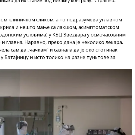
. Никако да их ставим под некакву контролу…Страшно…
њом клиничком сликом, а то подразумева углавном
а крила и нешто мање са лакшом, асимптоматском
одопским условима) у КБЦ Звездара у осмочасовним
 и главна. Наравно, преко дана је неколико лекара.
ела сам да „чачкам“ и сазнала да је око стотинак
 у Батајницу и исто толико на разне пунктове за