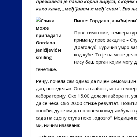
преживела је пакао корна вируса, с којим 
како каже, „међʼ’јавом и међʼ сном“. Ево њ
Пише: Гордана Јанићијеви
Прве симптоме, температуру
примању прве вакцине – Спу
Драгољуб Ђуричић умро зат
код куће. То је на мене дел
нису баш орган којим могу 
генетике.
Речју, почела сам одмах да пијем хемомицин о
дан, понедељак. Општа слабост, иста темпер
лабораторију. Око 15.00 долази лаборант, уз
да се чека. Око 20.00 стиже резултат. Пози
поноћи, дуне ми да позовем ковид-амбуланту 
сада на сцену ступа неко „одозго“. Медицинс
ми, ничим изазвана:
„Дођите. Имам право да уведем двоје људи т