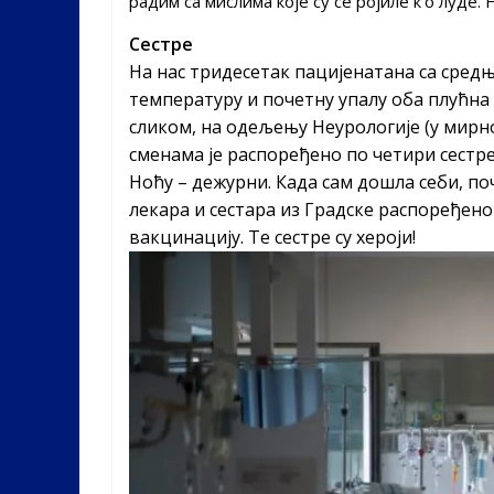
радим са мислима које су се ројиле кʼо луде
Сестре
На нас тридесетак пацијенатана са сред
температуру и почетну упалу оба плућн
сликом, на одељењу Неурологије (у мирн
сменама је распоређено по четири сестре
Ноћу – дежурни. Када сам дошла себи, поч
лекара и сестара из Градске распоређено
вакцинацију. Те сестре су хероји!