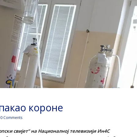
пакао короне
0 Comments
рпски свијет“ на Националној телевизији Ин4С