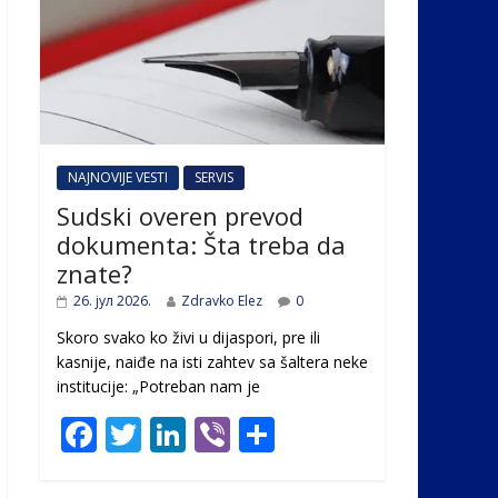
NAJNOVIJE VESTI
SERVIS
Sudski overen prevod
dokumenta: Šta treba da
znate?
26. јул 2026.
Zdravko Elez
0
Skoro svako ko živi u dijaspori, pre ili
kasnije, naiđe na isti zahtev sa šaltera neke
institucije: „Potreban nam je
F
T
Li
Vi
S
ac
w
n
b
h