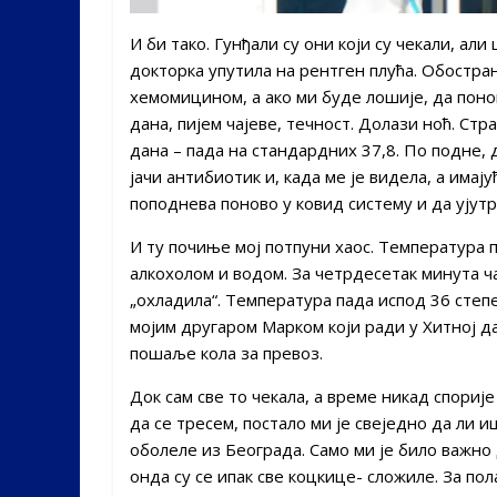
И би тако. Гунђали су они који су чекали, али 
докторка упутила на рентген плућа. Обостран
хемомицином, а ако ми буде лошије, да понов
дана, пијем чајеве, течност. Долази ноћ. Ст
дана – пада на стандардних 37,8. По подне, д
јачи антибиотик и, када ме је видела, а имај
поподнева поново у ковид систему и да ујут
И ту почиње мој потпуни хаос. Температура п
алкохолом и водом. За четрдесетак минута чар
„охладила“. Температура пада испод 36 степе
мојим другаром Марком који ради у Хитној да
пошаље кола за превоз.
Док сам све то чекала, а време никад спорије
да се тресем, постало ми је свеједно да ли и
оболеле из Београда. Само ми је било важно 
онда су се ипак све коцкице- сложиле. За по