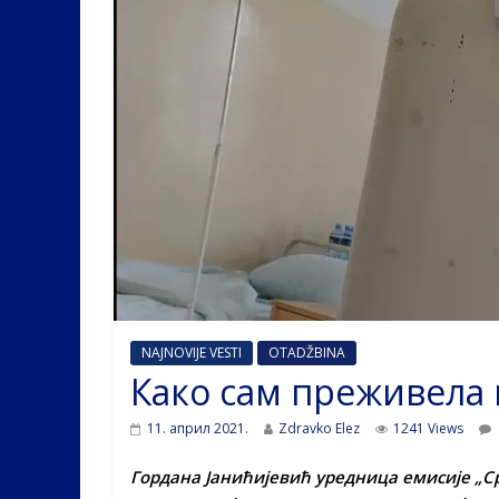
NAJNOVIJE VESTI
OTADŽBINA
Како сам преживела 
11. април 2021.
Zdravko Elez
1241 Views
Гордана Јанићијевић уредница емисије „С