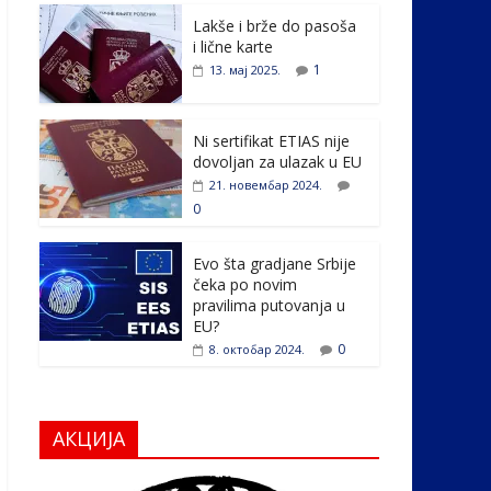
e
itt
k
er
ar
Lakše i brže do pasoša
b
er
e
e
i lične karte
o
dI
1
13. мај 2025.
o
n
k
Ni sertifikat ETIAS nije
dovoljan za ulazak u EU
21. новембар 2024.
0
Evo šta gradjane Srbije
čeka po novim
pravilima putovanja u
EU?
0
8. октобар 2024.
АКЦИЈА