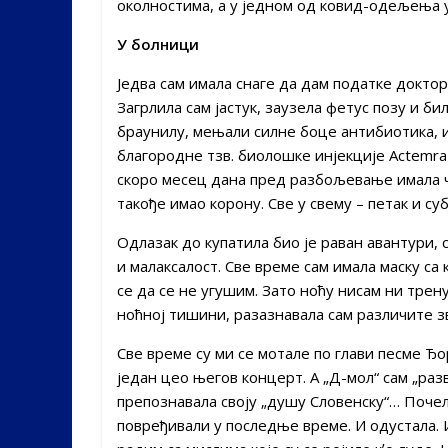
околностима, а у једном од ковид-одељења 
У болници
Једва сам имала снаге да дам податке доктор
Загрлила сам јастук, заузела фетус позу и би
браунилу, мењали силне боце антибиотика, и
благородне тзв. биолошке инјекције Actemr
скоро месец дана пред разбољевање имала ча
такође имао корону. Све у свему – петак и субо
Одлазак до купатила био је раван авантури,
и малаксалост. Све време сам имала маску са
се да се не угушим. Зато ноћу нисам ни трену
ноћној тишини, разазнавала сам различите з
Све време су ми се мотале по глави песме Ђо
један цео његов концерт. А „Д-мол“ сам „разв
препознавала своју „душу Словенску“… Поче
повређивали у последње време. И одустала. 