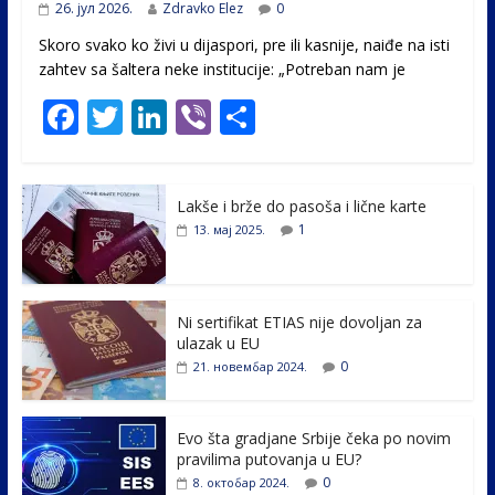
26. јул 2026.
Zdravko Elez
0
Skoro svako ko živi u dijaspori, pre ili kasnije, naiđe na isti
zahtev sa šaltera neke institucije: „Potreban nam je
F
T
Li
Vi
S
ac
w
n
b
h
e
itt
k
er
ar
Lakše i brže do pasoša i lične karte
b
er
e
e
1
13. мај 2025.
o
dI
o
n
k
Ni sertifikat ETIAS nije dovoljan za
ulazak u EU
0
21. новембар 2024.
Evo šta gradjane Srbije čeka po novim
pravilima putovanja u EU?
0
8. октобар 2024.