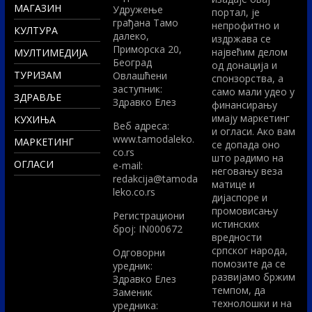
МАГАЗИН
Удружење
портал, је
грађана Тамо
непрофитно и
КУЛТУРА
далеко,
издржава се
Приморска 20,
највећим делом
МУЛТИМЕДИЈА
Београд
од донација и
ТУРИЗАМ
Овлашћени
спонзорства, а
заступник:
само мали удео у
ЗДРАВЉЕ
Здравко Елез
финансирању
имају маркетинг
КУХИЊА
Вeб адреса:
и огласи. Ако вам
www.tamodaleko.
МАРКЕТИНГ
се допада оно
co.rs
што радимо на
ОГЛАСИ
e-mail:
неговању веза
redakcija@tamoda
матице и
leko.co.rs
дијаспоре и
промовисању
Регистрациони
истинских
број: IN000672
вредности
српског народа,
Одговорни
помозите да се
уредник:
развијамо бржим
Здравко Елез
темпом, да
Заменик
технолошки и на
уредника: