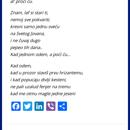
al’ proći ću.
Znam, laf si stari ti,
nemoj sve pokvariti,
kresni samo jednu sveću
na Svetog Jovana,
i ne čuvaj dugo
pepeo tih dana..
Kad jednom odem, a poći ću…
Kad odem,
kad u prozor staviš prvu hrizantemu,
i kad popucaju divlji kesteni,
ne pali uzalud fenjer na tremu
kad me otmu magle jedne jeseni
F
T
Li
Vi
S
ac
w
n
b
h
e
itt
k
er
ar