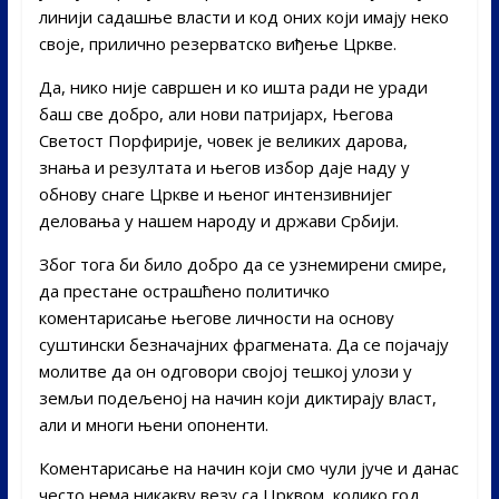
линији садашње власти и код оних који имају неко
своје, прилично резерватско виђење Цркве.
Да, нико није савршен и ко ишта ради не уради
баш све добро, али нови патријарх, Његова
Светост Порфирије, човек је великих дарова,
знања и резултата и његов избор даје наду у
обнову снаге Цркве и њеног интензивнијег
деловања у нашем народу и држави Србији.
Због тога би било добро да се узнемирени смире,
да престане острашћено политичко
коментарисање његове личности на основу
суштински безначајних фрагмената. Да се појачају
молитве да он одговори својој тешкој улози у
земљи подељеној на начин који диктирају власт,
али и многи њени опоненти.
Коментарисање на начин који смо чули јуче и данас
често нема никакву везу са Црквом, колико год