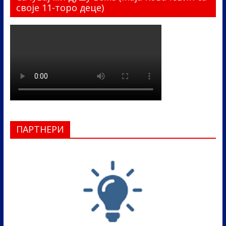
своје 11-торо деце)
ПАРТНЕРИ