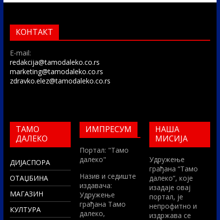
КОНТАКТ
E-mail:
redakcija@tamodaleko.co.rs
marketing@tamodaleko.co.rs
zdravko.elez@tamodaleko.co.rs
ТАМО
ИМПРЕСУМ
НАША
ДАЛЕКО
МИСИЈА
Портал: "Тамо
далеко"
Удружење
ДИЈАСПОРА
грађана “Тамо
Назив и седиште
ОТАЏБИНА
далеко”, које
издавача:
изадаје овај
МАГАЗИН
Удружење
портал, је
грађана Тамо
непрофитно и
КУЛТУРА
далеко,
издржава се