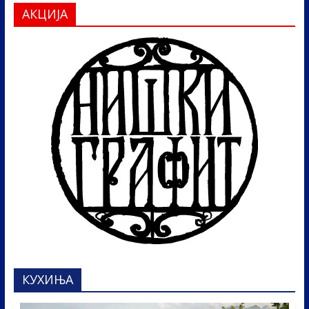
АКЦИЈА
КУХИЊА