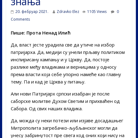
знања
20. фебруар 2021.
Zdravko Elez
1105 Views
0
Comments
Пише: Прота Ненад Илић
Да, власт јесте урадила све да утиче на избор
патријарха. Да, медији су унели прљаву политиком
инспирисану кампању и у Цркву. Да, постоје
разлике међу владикама и верницима у односу
према власти која себе упорно намеће као главну
тему. Па и кад је Црква у питању.
Али нови Патријарх српски изабран је после
саборске молитве Духом Светим и прихваћен од
Сабора. Од свих наших владика.
Да, можда су неки потези или изјаве досадашњег
Митрополита загребачко-љубљанског могли да
унесу забринутост пре свега код оних који нису на