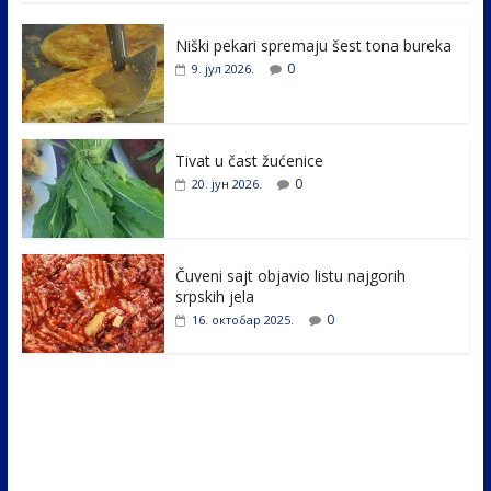
e
itt
k
er
ar
Niški pekari spremaju šest tona bureka
b
er
e
e
0
9. јул 2026.
o
dI
o
n
k
Tivat u čast žućenice
0
20. јун 2026.
Čuveni sajt objavio listu najgorih
srpskih jela
0
16. октобар 2025.