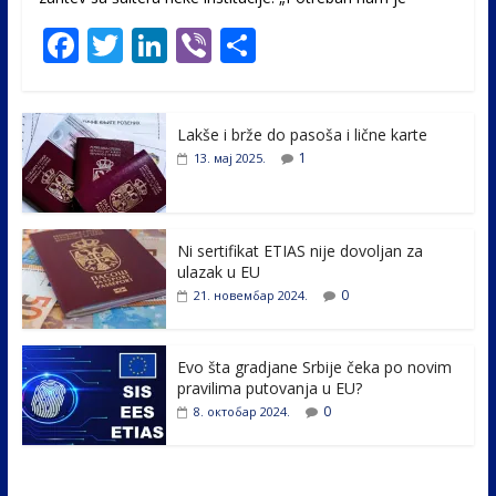
F
T
Li
Vi
S
ac
w
n
b
h
e
itt
k
er
ar
Lakše i brže do pasoša i lične karte
b
er
e
e
1
13. мај 2025.
o
dI
o
n
k
Ni sertifikat ETIAS nije dovoljan za
ulazak u EU
0
21. новембар 2024.
Evo šta gradjane Srbije čeka po novim
pravilima putovanja u EU?
0
8. октобар 2024.