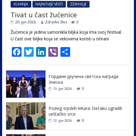
KUHINJA
NAJNOVIJE VESTI
ZDRAVLJE
Tivat u čast žućenice
20. јун 2026.
Zdravko Elez
0
Žućenica je jedina samonikla biljka koja ima svoj festival .
U čast ovе biljke koja se vekovima koristi u ishrani
F
T
Li
Vi
S
ac
w
n
b
h
e
itt
k
er
ar
Гордани уручена светска награда
b
er
e
e
Унеска
o
dI
0
13. јун 2026.
o
n
k
Podvig srpskih lekara: Dečaku ugradili
veštačko srce
0
12. јун 2026.