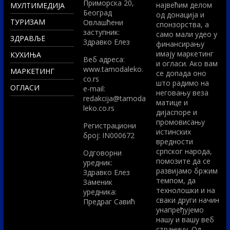
Приморска 20,
највећим делом
МУЛТИМЕДИЈА
Београд
од донација и
ТУРИЗАМ
Овлашћени
спонзорства, а
заступник:
само мали удео у
ЗДРАВЉЕ
Здравко Елез
финансирању
имају маркетинг
КУХИЊА
Вeб адреса:
и огласи. Ако вам
www.tamodaleko.
МАРКЕТИНГ
се допада оно
co.rs
што радимо на
ОГЛАСИ
e-mail:
неговању веза
redakcija@tamoda
матице и
leko.co.rs
дијаспоре и
промовисању
Регистрациони
истинских
број: IN000672
вредности
српског народа,
Одговорни
помозите да се
уредник:
развијамо бржим
Здравко Елез
темпом, да
Заменик
технолошки и на
уредника:
сваки други начин
Предраг Савић
унапређујемо
нашу и вашу веб
страницу. Од