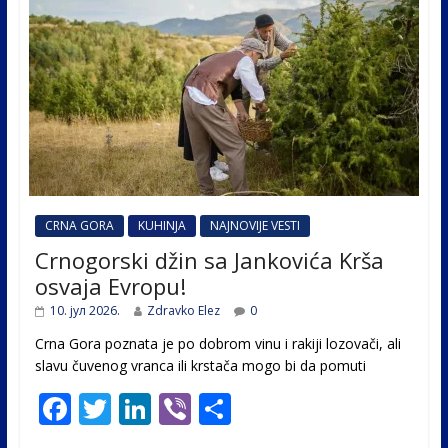
CRNA GORA
KUHINJA
NAJNOVIJE VESTI
Crnogorski džin sa Jankovića Krša
osvaja Evropu!
10. јул 2026.
Zdravko Elez
0
Crna Gora poznata je po dobrom vinu i rakiji lozovači, ali
slavu čuvenog vranca ili krstača mogo bi da pomuti
F
T
Li
Vi
S
ac
w
n
b
h