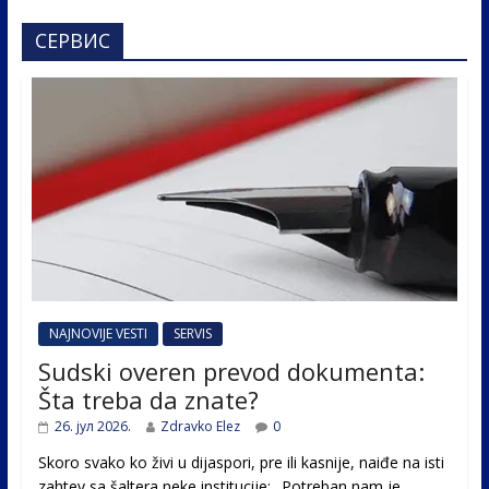
СЕРВИС
NAJNOVIJE VESTI
SERVIS
Sudski overen prevod dokumenta:
Šta treba da znate?
26. јул 2026.
Zdravko Elez
0
Skoro svako ko živi u dijaspori, pre ili kasnije, naiđe na isti
zahtev sa šaltera neke institucije: „Potreban nam je