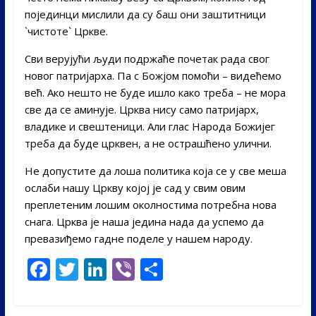
појединци мислили да су баш они заштитници
`чистоте` Цркве.
Сви верујући људи подржаће почетак рада свог
новог патријарха. Па с Божјом помоћи – видећемо
већ. Ако нешто не буде ишло како треба – не мора
све да се аминује. Црква нису само патријарх,
владике и свештеници. Али глас Народа Божијег
треба да буде црквен, а не острашћено улични.
Не допустите да лоша политика која се у све меша
ослаби нашу Цркву којој је сад у свим овим
преплетеним лошим околностима потребна нова
снага. Црква је наша једина нада да успемо да
превазиђемо гадне поделе у нашем народу.
F
T
Li
Vi
S
ac
w
n
b
h
e
itt
k
er
ar