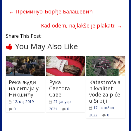
b
er
e
e
←
Преминуо Ђорђе Балашевић
o
dI
o
n
Kad odem, najlakše je plakati!
→
k
Share This Post:
You May Also Like
Река људи
Рука
Katastrofala
на литији у
Светога
n kvalitet
Никшићу
Саве
vode za piće
u Srbiji
12. мај 2019.
27. јануар
17. октобар
0
2021.
0
2022.
0