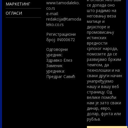
www.tamodaleko.
МАРКЕТИНГ
се допада оно
co.rs
што радимо на
ОГЛАСИ
e-mail:
неговању веза
redakcija@tamoda
матице и
leko.co.rs
дијаспоре и
промовисању
Регистрациони
истинских
број: IN000672
вредности
српског народа,
Одговорни
помозите да се
уредник:
развијамо бржим
Здравко Елез
темпом, да
Заменик
технолошки и на
уредника:
сваки други начин
Предраг Савић
унапређујемо
нашу и вашу веб
страницу. Од
велике помоћи
нам је зато сваки
динар, евро,
долар, фунта или
рубља.