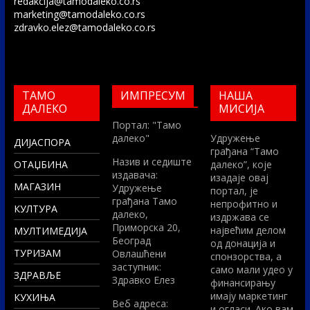
redakcija@tamodaleko.co.rs
marketing@tamodaleko.co.rs
zdravko.elez@tamodaleko.co.rs
ТАМО
ИМПРЕСУМ
НАША
ДАЛЕКО
МИСИЈА
Портал: "Тамо
далеко"
Удружење
ДИЈАСПОРА
грађана “Тамо
Назив и седиште
ОТАЏБИНА
далеко”, које
издавача:
изадаје овај
МАГАЗИН
Удружење
портал, је
грађана Тамо
непрофитно и
КУЛТУРА
далеко,
издржава се
Приморска 20,
највећим делом
МУЛТИМЕДИЈА
Београд
од донација и
ТУРИЗАМ
Овлашћени
спонзорства, а
заступник:
само мали удео у
ЗДРАВЉЕ
Здравко Елез
финансирању
имају маркетинг
КУХИЊА
Вeб адреса:
и огласи. Ако вам