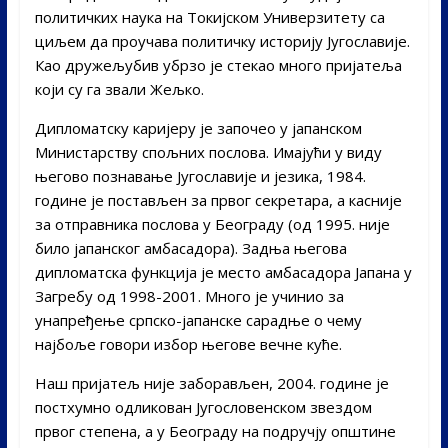
политичких наука на Токијском Универзитету са
циљем да проучава политичку историју Југославије.
Као дружељубив убрзо је стекао много пријатеља
који су га звали Жељко.
Дипломатску каријеру је започео у јапанском
Министарству спољних послова. Имајући у виду
његово познавање Југославије и језика, 1984.
године је постављен за првог секретара, а касније
за отправника послова у Београду (од 1995. није
било јапанског амбасадора). Задња његова
дипломатска функција је место амбасадора Јапана у
Загребу од 1998-2001. Много је учинио за
унапређење српско-јапанске сарадње о чему
најбоље говори избор његове вечне куће.
Наш пријатељ није заборављен, 2004. године је
постхумно одликован Југословенском звездом
првог степена, а у Београду на подручју општине