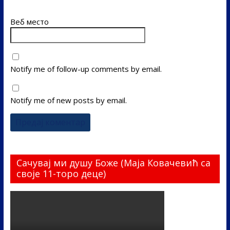
Веб место
Notify me of follow-up comments by email.
Notify me of new posts by email.
Сачувај ми душу Боже (Маја Ковачевић са
своје 11-торо деце)