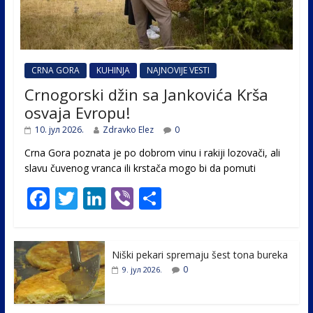
CRNA GORA
KUHINJA
NAJNOVIJE VESTI
Crnogorski džin sa Jankovića Krša
osvaja Evropu!
10. јул 2026.
Zdravko Elez
0
Crna Gora poznata je po dobrom vinu i rakiji lozovači, ali
slavu čuvenog vranca ili krstača mogo bi da pomuti
F
T
Li
Vi
S
ac
w
n
b
h
e
itt
k
er
ar
Niški pekari spremaju šest tona bureka
b
er
e
e
0
9. јул 2026.
o
dI
o
n