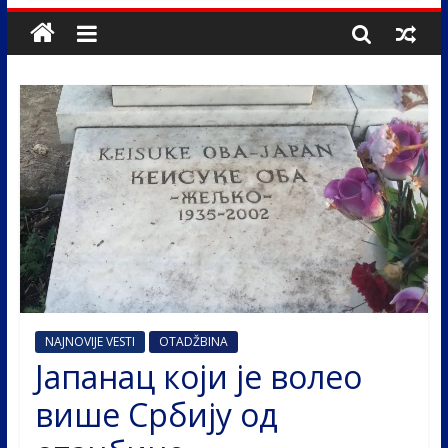
NAJNOVIJE VESTI
OTADŽBINA
Јапанац који је волео
више Србију од