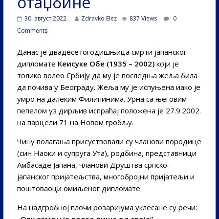
отаџбине
30. август 2022.
Zdravko Elez
837 Views
0
Comments
Данас је двадесетогодишњица смрти јапанског
дипломате
Кеисуке Обе (1935 – 2002)
који је
толико волео Србију да му је последња жеља била
да почива у Београду. Жеља му је испуњена иако је
умро на далеким Филипинима. Урна са његовим
пепелом уз дирљив испраћај положена је 27.9.2002.
на парцели 71 на Новом гробљу.
Чину полагања присуствовали су чланови породице
(син Наоки и супруга Ута), родбина, представници
Амбасаде Јапана, чланови Друштва српско-
јапанског пријатељства, многобројни пријатељи и
поштоваоци омиљеног дипломате.
На надгробној плочи розаријума уклесане су речи:
„Ову земљу је волео више од своје“.