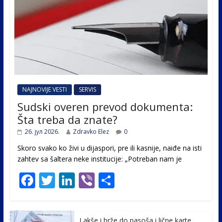
NAJNOVIJE VESTI
SERVIS
Sudski overen prevod dokumenta:
Šta treba da znate?
26. јул 2026.
Zdravko Elez
0
Skoro svako ko živi u dijaspori, pre ili kasnije, naiđe na isti
zahtev sa šaltera neke institucije: „Potreban nam je
F
T
Li
Vi
S
ac
w
n
b
h
e
itt
k
er
ar
Lakše i brže do pasoša i lične karte