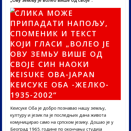
Кеисуке Оба је добро познавао нашу земљу,
културу и језик па је последњих дана живота
комуницирао само на српском језику. Дошао је у
Београд 1965. године по окончању студија