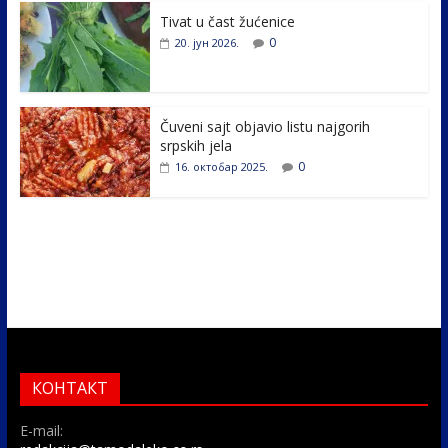
k
Tivat u čast žućenice
0
20. јун 2026.
Čuveni sajt objavio listu najgorih
srpskih jela
0
16. октобар 2025.
КОНТАКТ
E-mail: