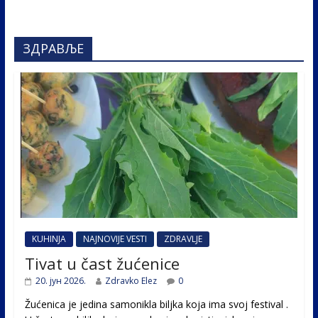
ЗДРАВЉЕ
KUHINJA
NAJNOVIJE VESTI
ZDRAVLJE
Tivat u čast žućenice
20. јун 2026.
Zdravko Elez
0
Žućenica je jedina samonikla biljka koja ima svoj festival .