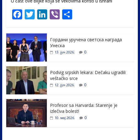
U čast ovе biljke koja se vekovima koristi u ishrani
F
T
Li
Vi
S
ac
w
n
b
h
e
itt
k
er
ar
Гордани уручена светска награда
b
er
e
e
Унеска
o
dI
0
13. јун 2026.
o
n
k
Podvig srpskih lekara: Dečaku ugradili
veštačko srce
0
12. јун 2026.
Profesor sa Harvarda: Starenje je
izlečiva bolest!
0
10. мај 2026.