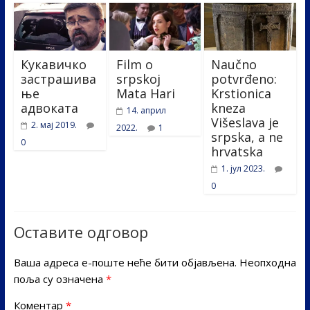
Кукавичко
Film o
Naučno
застрашива
srpskoj
potvrđeno:
ње
Mata Hari
Krstionica
адвоката
kneza
14. април
Višeslava je
2. мај 2019.
2022.
1
srpska, a ne
0
hrvatska
1. јул 2023.
0
Оставите одговор
Ваша адреса е-поште неће бити објављена.
Неопходна
поља су означена
*
Коментар
*