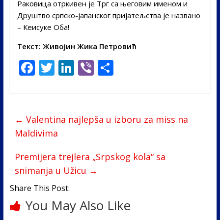
Раковица отркивен је Трг са његовим именом и
Друштво српско-јапанског пријатељства је названо
– Кеисуке Оба!
Текст: Живојин Жика Петровић
F
T
Li
Vi
S
ac
w
n
b
h
e
itt
k
er
ar
b
er
e
e
←
Valentina najlepša u izboru za miss na
o
dI
Maldivima
o
n
Premijera trejlera „Srpskog kola“ sa
k
snimanja u Užicu
→
Share This Post:
You May Also Like