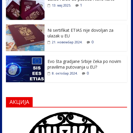
b
er
e
e
1
13. мај 2025.
o
dI
o
n
k
Ni sertifikat ETIAS nije dovoljan za
ulazak u EU
0
21. новембар 2024.
Evo šta gradjane Srbije čeka po novim
pravilima putovanja u EU?
0
8. октобар 2024.
АКЦИЈА