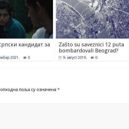
 српски кандидат за
Zašto su saveznici 12 puta
bombardovali Beograd?
ембар 2021.
0
9. август 2019.
0
опходна поља су означена
*