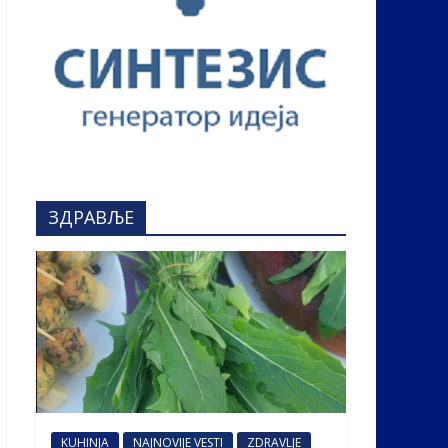
ЗДРАВЉЕ
KUHINJA
NAJNOVIJE VESTI
ZDRAVLJE