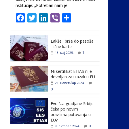
institucije: „Potreban nam je
F
T
Li
Vi
S
ac
w
n
b
h
e
itt
k
er
ar
Lakše i brže do pasoša
b
er
e
e
i lične karte
o
dI
1
13. мај 2025.
o
n
k
Ni sertifikat ETIAS nije
dovoljan za ulazak u EU
21. новембар 2024.
0
Evo šta gradjane Srbije
čeka po novim
pravilima putovanja u
EU?
0
8. октобар 2024.