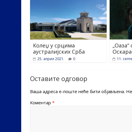
Колеџ у срцима
„Оаза“
аустралијских Срба
Оскара
25. април 2021.
0
11. септ
Оставите одговор
Ваша адреса е-поште неће бити објављена.
Не
Коментар
*