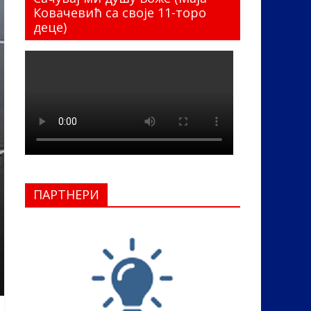
Ковачевић са своје 11-торо
деце)
ПАРТНЕРИ