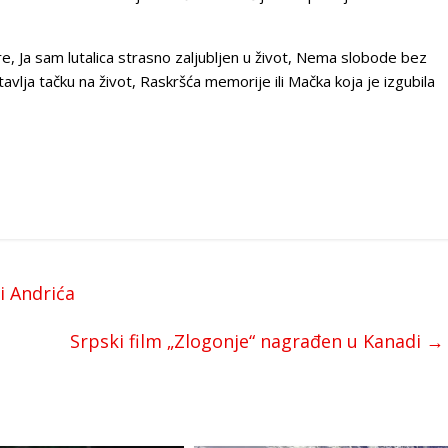
 Ja sam lutalica strasno zaljubljen u život, Nema slobode bez
avlja tačku na život, Raskršća memorije ili Mačka koja je izgubila
i Andrića
Srpski film „Zlogonje“ nagrađen u Kanadi
→