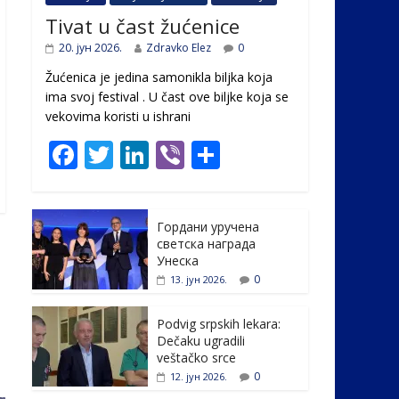
Tivat u čast žućenice
20. јун 2026.
Zdravko Elez
0
Žućenica je jedina samonikla biljka koja
ima svoj festival . U čast ovе biljke koja se
vekovima koristi u ishrani
F
T
Li
Vi
S
ac
w
n
b
h
e
itt
k
er
ar
Гордани уручена
b
er
e
e
светска награда
o
dI
Унеска
0
13. јун 2026.
o
n
k
Podvig srpskih lekara:
Dečaku ugradili
veštačko srce
0
12. јун 2026.