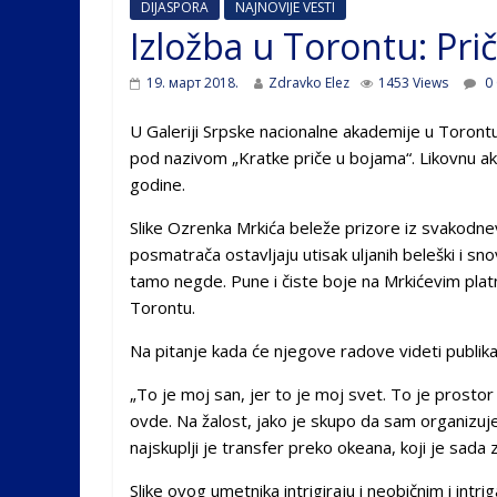
DIJASPORA
NAJNOVIJE VESTI
Izložba u Torontu: Pri
19. март 2018.
Zdravko Elez
1453 Views
0
U Galeriji Srpske nacionalne akademije u Toront
pod nazivom „Kratke priče u bojama“. Likovnu aka
godine.
Slike Ozrenka Mrkića beleže prizore iz svakodnev
posmatrača ostavljaju utisak uljanih beleški i sn
tamo negde. Pune i čiste boje na Mrkićevim platni
Torontu.
Na pitanje kada će njegove radove videti publika
„To je moj san, jer to je moj svet. To je prostor
ovde. Na žalost, jako je skupo da sam organizuj
najskuplji je transfer preko okeana, koji je sada
Slike ovog umetnika intrigiraju i neobičnim i intri