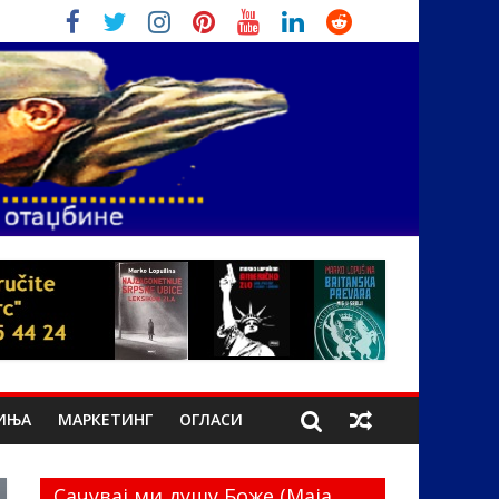
ИЊА
МАРКЕТИНГ
ОГЛАСИ
Сачувај ми душу Боже (Маја