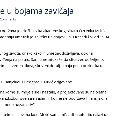
če u bojama zavičaja
 Comments
u održana je izložba slika akademskog slikara Ozrenka Mrkića
demiju umetnik je završio u Sarajevu, a u Kanadi živi od 1994.
nog života, onako kako ih umetnik doživljava, dok na
oviđenja na platnu. Sam umetnik kaže da slika već doživljeno,
ma, svedeni likovi, skriveni detalji, imaju puno poklonika u
 u Banjaluci ili Beogradu, Mrkić odgovara:
 na kome su moje slike i nastale, a projektovane su na platna
em izložbu…sve sam radim, niko me ne podržava finansijski, a
 za mene nezamisliv“.
gantnim naslovima koje Mrkić sam smišlja ili inspiraciju nalazi u