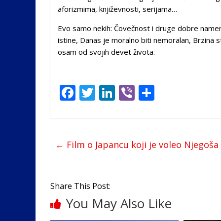
aforizmima, književnosti, serijama…
Evo samo nekih: Čovečnost i druge dobre namere,
istine, Danas je moralno biti nemoralan, Brzina st
osam od svojih devet života.
F
T
Li
Vi
S
ac
w
n
b
h
e
itt
k
er
ar
b
er
e
e
←
Film o Japancu koji je voleo Njegoša 
o
dI
o
n
k
Share This Post:
You May Also Like