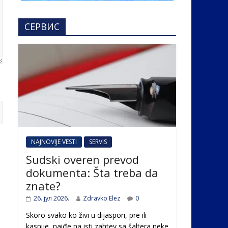
СЕРВИС
NAJNOVIJE VESTI
SERVIS
Sudski overen prevod
dokumenta: Šta treba da
znate?
26. јул 2026.
Zdravko Elez
0
Skoro svako ko živi u dijaspori, pre ili
kasnije, naiđe na isti zahtev sa šaltera neke