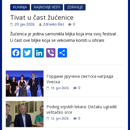
KUHINJA
NAJNOVIJE VESTI
ZDRAVLJE
Tivat u čast žućenice
20. јун 2026.
Zdravko Elez
0
Žućenica je jedina samonikla biljka koja ima svoj festival .
U čast ovе biljke koja se vekovima koristi u ishrani
F
T
Li
Vi
S
ac
w
n
b
h
e
itt
k
er
ar
Гордани уручена светска награда
b
er
e
e
Унеска
o
dI
0
13. јун 2026.
o
n
k
Podvig srpskih lekara: Dečaku ugradili
veštačko srce
0
12. јун 2026.