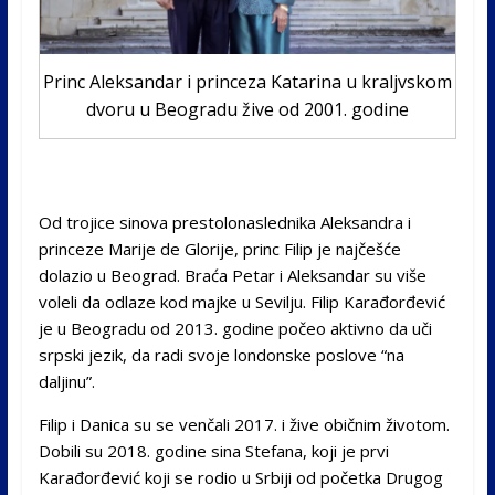
Princ Aleksandar i princeza Katarina u kraljvskom
dvoru u Beogradu žive od 2001. godine
Od trojice sinova prestolonaslednika Aleksandra i
princeze Marije de Glorije, princ Filip je najčešće
dolazio u Beograd. Braća Petar i Aleksandar su više
voleli da odlaze kod majke u Sevilju. Filip Karađorđević
je u Beogradu od 2013. godine počeo aktivno da uči
srpski jezik, da radi svoje londonske poslove “na
daljinu”.
Filip i Danica su se venčali 2017. i žive običnim životom.
Dobili su 2018. godine sina Stefana, koji je prvi
Karađorđević koji se rodio u Srbiji od početka Drugog