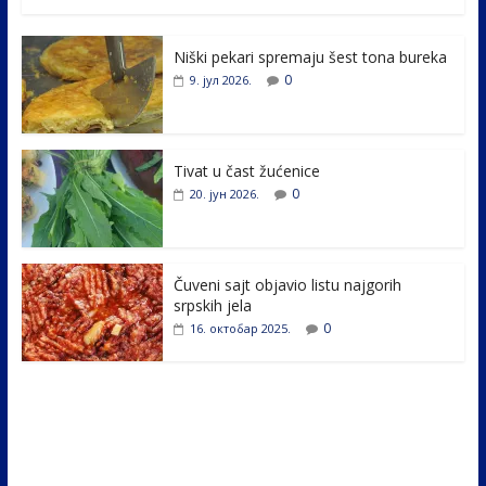
ac
w
n
b
h
e
itt
k
er
ar
Niški pekari spremaju šest tona bureka
b
er
e
e
0
9. јул 2026.
o
dI
o
n
k
Tivat u čast žućenice
0
20. јун 2026.
Čuveni sajt objavio listu najgorih
srpskih jela
0
16. октобар 2025.