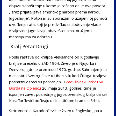
objavili saopštenje u kome je rečeno da je ova poseta
„izraz prijateljstva američkog naroda prema narodu
Jugoslavije“. Potpisali su sporazum o uzajamnoj pomoći
u vođenju rata, koji je predviđao snabdevanje vlade
Kraljevine Jugoslavije obaveštenjima, oružjem i
materijalima za odbranu.
Kralj Petar Drugi
Posle rastave od kraljice Aleksandre od Jugoslavije
kralj se preselio u SAD 1964. Živeo je u Njujorku i
Denveru, gde je preminuo 1970. godine. Sahranjen je u
manastiru Svetog Save u Libertivilu kod Čikaga. Kraljevi
posmrtni ostaci su pohranjeni u
Zadužbinsku crkvu Sv.
Đorđa na Oplencu
26. maja 2013. godine, čime je
ispunjen zavet poslednjeg jugoslovenskog kralja da svi
Karađorđevići počivaju u dinastičkom hramu u Srbiji.
Stric Andreja Karađorđević je živeo u Engleskoj, pa u