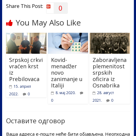
Share This Post:
0
You May Also Like
Srpskoj crkvi
Kovid-
Zaboravljena
vraćen krst
menadžer
plemenitost
iz
novo
srpskih
Prebilovaca
zanimanje u
oficira iz
Italiji
Osnabrika
15. април
8. мај 2020.
28. август
2022.
0
0
2021.
0
Оставите одговор
Ваша адреса е-поште неће бити објављена.
Неопходна