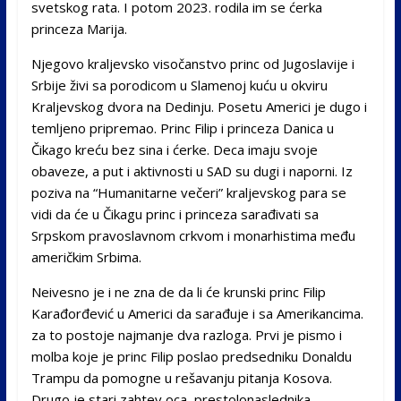
svetskog rata. I potom 2023. rodila im se ćerka
princeza Marija.
Njegovo kraljevsko visočanstvo princ od Jugoslavije i
Srbije živi sa porodicom u Slamenoj kuću u okviru
Kraljevskog dvora na Dedinju. Posetu Americi je dugo i
temljeno pripremao. Princ Filip i princeza Danica u
Čikago kreću bez sina i ćerke. Deca imaju svoje
obaveze, a put i aktivnosti u SAD su dugi i naporni. Iz
poziva na “Humanitarne večeri” kraljevskog para se
vidi da će u Čikagu princ i princeza sarađivati sa
Srpskom pravoslavnom crkvom i monarhistima među
američkim Srbima.
Neivesno je i ne zna de da li će krunski princ Filip
Karađorđević u Americi da sarađuje i sa Amerikancima.
za to postoje najmanje dva razloga. Prvi je pismo i
molba koje je princ Filip poslao predsedniku Donaldu
Trampu da pomogne u rešavanju pitanja Kosova.
Drugo je stari zahtev oca, prestolonaslednika