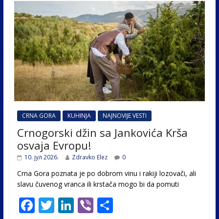
CRNA GORA
KUHINJA
NAJNOVIJE VESTI
Crnogorski džin sa Jankovića Krša
osvaja Evropu!
10. јул 2026.
Zdravko Elez
0
Crna Gora poznata je po dobrom vinu i rakiji lozovači, ali
slavu čuvenog vranca ili krstača mogo bi da pomuti
F
T
Li
Vi
S