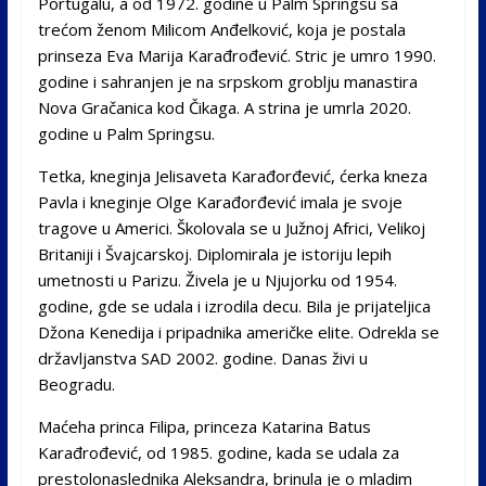
Portugalu, a od 1972. godine u Palm Springsu sa
trećom ženom Milicom Anđelković, koja je postala
prinseza Eva Marija Karađrođević. Stric je umro 1990.
godine i sahranjen je na srpskom groblju manastira
Nova Gračanica kod Čikaga. A strina je umrla 2020.
godine u Palm Springsu.
Tetka, kneginja Jelisaveta Karađorđević, ćerka kneza
Pavla i kneginje Olge Karađorđević imala je svoje
tragove u Americi. Školovala se u Južnoj Africi, Velikoj
Britaniji i Švajcarskoj. Diplomirala je istoriju lepih
umetnosti u Parizu. Živela je u Njujorku od 1954.
godine, gde se udala i izrodila decu. Bila je prijateljica
Džona Kenedija i pripadnika američke elite. Odrekla se
državljanstva SAD 2002. godine. Danas živi u
Beogradu.
Maćeha princa Filipa, princeza Katarina Batus
Karađrođević, od 1985. godine, kada se udala za
prestolonaslednika Aleksandra, brinula je o mladim