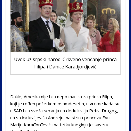
Uvek uz srpski narod: Crkveno venčanje princa
Filipa i Danice Karadjordjević
Dakle, Amerika nije bila nepoznanica za princa Filipa,
koji je rođen početkom osamdesetih, u vreme kada su
u SAD bila sveža sećanja na dedu kralja Petra Drugog,
na strica kraljevića Andreju, na strinu princezu Evu
Mariju Karađorđević i na tetku kneginju Jelisavetu