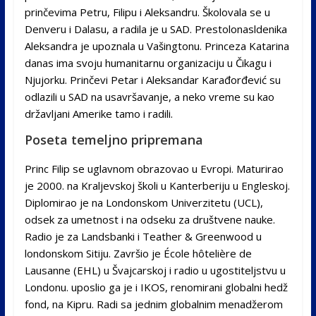
prinčevima Petru, Filipu i Aleksandru. Školovala se u
Denveru i Dalasu, a radila je u SAD. Prestolonasldenika
Aleksandra je upoznala u Vašingtonu. Princeza Katarina
danas ima svoju humanitarnu organizaciju u Čikagu i
Njujorku. Prinčevi Petar i Aleksandar Karađorđević su
odlazili u SAD na usavršavanje, a neko vreme su kao
državljani Amerike tamo i radili.
Poseta temeljno pripremana
Princ Filip se uglavnom obrazovao u Evropi. Maturirao
je 2000. na Kraljevskoj školi u Kanterberiju u Engleskoj.
Diplomirao je na Londonskom Univerzitetu (UCL),
odsek za umetnost i na odseku za društvene nauke.
Radio je za Landsbanki i Teather & Greenwood u
londonskom Sitiju. Završio je École hôtelière de
Lausanne (EHL) u Švajcarskoj i radio u ugostiteljstvu u
Londonu. uposlio ga je i IKOS, renomirani globalni hedž
fond, na Kipru. Radi sa jednim globalnim menadžerom