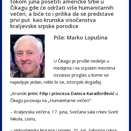
tokom juna posetiti američke Srbe u
Čikagu gde će održati više humanitarnih
večeri, a biće to i prilika da se predstave
prvi put kao krunska visočanstva
kraljevske srpske porodice
Piše: Marko Lopušina
U Čikagu je prošle nedelje u
medijima i na srpskim mestima
osvanuo proglas u kome se
najavljuje jedan, reklo bi se, istorijski događaj.
„Krunski
princ Filip i princeza Danica Karađorđević
u
Čikagu pozivaju na „Humanitarne večeri“:
– Kraljevska večera, 17. juna, Svečana sala crkev Sveti
Nikola, Lions,
– Vidovdanska liturgija i prijem, 21. jun, Saborna crkva