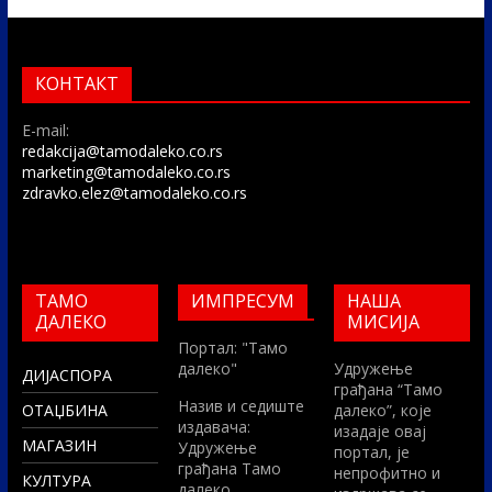
КОНТАКТ
E-mail:
redakcija@tamodaleko.co.rs
marketing@tamodaleko.co.rs
zdravko.elez@tamodaleko.co.rs
ТАМО
ИМПРЕСУМ
НАША
ДАЛЕКО
МИСИЈА
Портал: "Тамо
далеко"
Удружење
ДИЈАСПОРА
грађана “Тамо
Назив и седиште
ОТАЏБИНА
далеко”, које
издавача:
изадаје овај
МАГАЗИН
Удружење
портал, је
грађана Тамо
непрофитно и
КУЛТУРА
далеко,