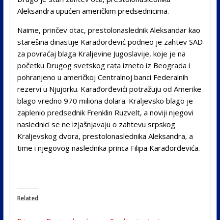
Aleksandra upućen američkim predsednicima.
Naime, prinčev otac, prestolonaslednik Aleksandar kao
starešina dinastije Karađorđević podneo je zahtev SAD
za povraćaj blaga Kraljevine Jugoslavije, koje je na
početku Drugog svetskog rata izneto iz Beograda i
pohranjeno u američkoj Centralnoj banci Federalnih
rezervi u Njujorku. Karađorđevići potražuju od Amerike
blago vredno 970 miliona dolara. Kraljevsko blago je
zaplenio predsednik Frenklin Ruzvelt, a noviji njegovi
naslednici se ne izjašnjavaju o zahtevu srpskog
Kraljevskog dvora, prestolonaslednika Aleksandra, a
time i njegovog naslednika princa Filipa Karađorđevića.
Related