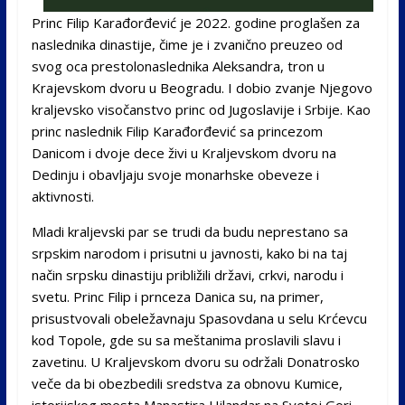
Princ Filip Karađorđević je 2022. godine proglašen za
naslednika dinastije, čime je i zvanično preuzeo od
svog oca prestolonaslednika Aleksandra, tron u
Krajevskom dvoru u Beogradu. I dobio zvanje Njegovo
kraljevsko visočanstvo princ od Jugoslavije i Srbije. Kao
princ naslednik Filip Karađorđević sa princezom
Danicom i dvoje dece živi u Kraljevskom dvoru na
Dedinju i obavljaju svoje monarhske obeveze i
aktivnosti.
Mladi kraljevski par se trudi da budu neprestano sa
srpskim narodom i prisutni u javnosti, kako bi na taj
način srpsku dinastiju približili državi, crkvi, narodu i
svetu. Princ Filip i prnceza Danica su, na primer,
prisustvovali obeležavnaju Spasovdana u selu Krćevcu
kod Topole, gde su sa meštanima proslavili slavu i
zavetinu. U Kraljevskom dvoru su održali Donatrosko
veče da bi obezbedili sredstva za obnovu Kumice,
istorijskog mesta Manastira Hilandar na Svetoj Gori.