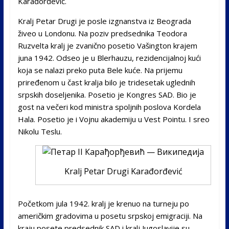
Karađorđević.
Kralj Petar Drugi je posle izgnanstva iz Beograda
živeo u Londonu. Na poziv predsednika Teodora
Ruzvelta kralj je zvanično posetio Vašington krajem
juna 1942. Odseo je u Blerhauzu, rezidencijalnoj kući
koja se nalazi preko puta Bele kuće. Na prijemu
priređenom u čast kralja bilo je tridesetak uglednih
srpskih doseljenika. Posetio je Kongres SAD. Bio je
gost na večeri kod ministra spoljnih poslova Kordela
Hala. Posetio je i Vojnu akademiju u Vest Pointu. I sreo
Nikolu Teslu.
Kralj Petar Drugi Karađorđević
Početkom jula 1942. kralj je krenuo na turneju po
američkim gradovima u posetu srpskoj emigraciji. Na
kraju posete predsednik SAD i kralj Jugoslavije su