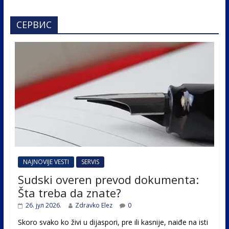
СЕРВИС
NAJNOVIJE VESTI
SERVIS
Sudski overen prevod dokumenta:
Šta treba da znate?
26. јул 2026.
Zdravko Elez
0
Skoro svako ko živi u dijaspori, pre ili kasnije, naiđe na isti