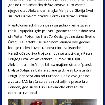
godine i ima američko državljanstvo. U to vreme
njegov otac Aleksandar i majka Marija de Glorija živeli
su i radili u malom gradiću Ferfaks u državi Virdžiniji.
Prestolonaslednik i princeza su jedno vreme živeli i
radili u Njujorku, gde je 1980. godine rođen njihov prvi
sin Petar. Potom su Karađorđevići godinu dana živeli u
Čikagu. U Ferfaksu su sredinom januara dve godine
kasnije rođeni blizanci, sinovi Filip i Aleksandar
Karađrođević. Sva trojica sinova su unuci kralja Petra
Drugog i kraljice Aleksandre. Kumovi su Filipu i
Aleksandru na krštenju bili, sa majčine strane španska
kraljica Sofija, sa bakine strane grčki kralj konstantin
Drugi i princeza Ana od Burbona. Posle dve godine
života u SAD braća su se sa roditeljima preselila u
London, gde su se Filip i Aleksandar obrazovali,
odrastali i zaposlili.