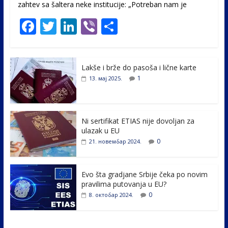
zahtev sa šaltera neke institucije: „Potreban nam je
F
T
Li
Vi
S
ac
w
n
b
h
e
itt
k
er
ar
Lakše i brže do pasoša i lične karte
b
er
e
e
1
13. мај 2025.
o
dI
o
n
k
Ni sertifikat ETIAS nije dovoljan za
ulazak u EU
0
21. новембар 2024.
Evo šta gradjane Srbije čeka po novim
pravilima putovanja u EU?
0
8. октобар 2024.