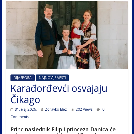
DIJASPORA
NAJNOVIJE VESTI
Karađorđevći osvajaju
Čikago
31. мај 2026.
Zdravko Elez
202 Views
0
Comments
Princ naslednik Filip i princeza Danica će