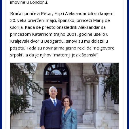
imovine u Londonu.
Braća i prinčevi Petar, Filip i Aleksandar bili su krajem
20. veka privrženi majci, španskoj princezi Mariji de
Glorija. Kada se prestolonaslednik Aleksandar sa
princezom Katarinom trajno 2001. godine uselio u
Kraljevski dvor u Beogardu, sinovi su mu dolazili u
posetu. Tada su novinarima jasno rekli da “ne govore
srpski”, a da je njihov “maternji jezik španski”.