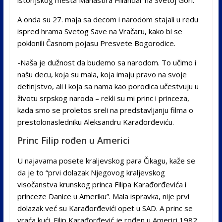
A onda su 27. maja sa decom i narodom stajali u redu
ispred hrama Svetog Save na Vračaru, kako bi se
poklonili Časnom pojasu Presvete Bogorodice.
-Naša je dužnost da budemo sa narodom. To učimo i
našu decu, koja su mala, koja imaju pravo na svoje
detinjstvo, ali i koja sa nama kao porodica učestvuju u
životu srpskog naroda – rekli su mi princ i princeza,
kada smo se proletos sreli na predstavljanju filma o
prestolonasledniku Aleksandru Karađorđeviću.
Princ Filip rođen u Americi
U najavama posete kraljevskog para Čikagu, kaže se
da je to “prvi dolazak Njegovog kraljevskog
visočanstva krunskog princa Filipa Karađorđevića i
princeze Danice u Ameriku”. Mala ispravka, nije prvi
dolazak već su Karađorđevići opet u SAD. A princ se
vraća kući. Filip Karađorđević je rođen u Americi 1982.