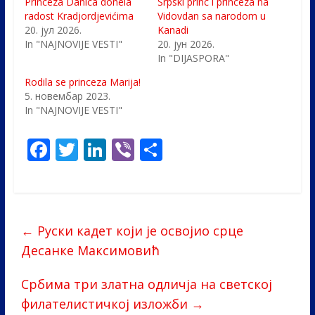
Princeza Danica donela
Srpski princ i princeza na
radost Kradjordjevićima
Vidovdan sa narodom u
20. јул 2026.
Kanadi
In "NAJNOVIJE VESTI"
20. јун 2026.
In "DIJASPORA"
Rodila se princeza Marija!
5. новембар 2023.
In "NAJNOVIJE VESTI"
F
T
Li
Vi
S
ac
w
n
b
h
e
itt
k
er
ar
b
er
e
e
←
Руски кадет који је освојио срце
o
dI
Десанке Максимовић
o
n
k
Србима три златна одличја на светској
филателистичкој изложби
→