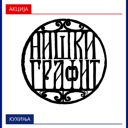
АКЦИЈА
КУХИЊА