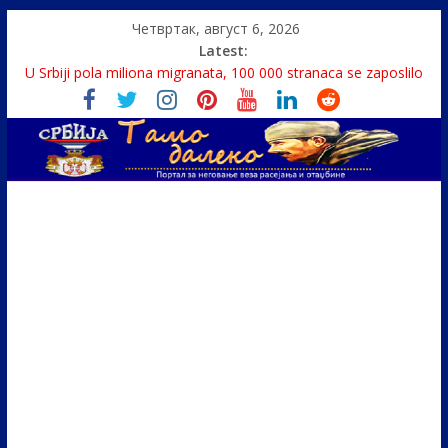
Четвртак, август 6, 2026
Latest:
Politika i seks glavne teme srpskih medija
U Srbiji pola miliona migranata, 100 000 stranaca se zaposlilo
Како је „Господар књига“ проглашен народним
непријатељем
Čije je pravo na istinu o Nikoli Tesli?
Srbin zaspao na Dunavu, reka ga odnela u Rumuniju