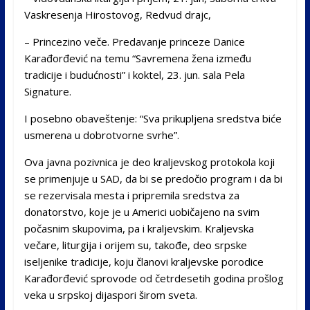
Vaskresenja Hirostovog, Redvud drajc,
– Princezino veče. Predavanje princeze Danice
Karađorđević na temu “Savremena žena između
tradicije i budućnosti” i koktel, 23. jun. sala Pela
Signature.
I posebno obaveštenje: “Sva prikupljena sredstva biće
usmerena u dobrotvorne svrhe”.
Ova javna pozivnica je deo kraljevskog protokola koji
se primenjuje u SAD, da bi se predočio program i da bi
se rezervisala mesta i pripremila sredstva za
donatorstvo, koje je u Americi uobičajeno na svim
počasnim skupovima, pa i kraljevskim. Kraljevska
večare, liturgija i orijem su, takođe, deo srpske
iseljenike tradicije, koju članovi kraljevske porodice
Karađorđević sprovode od četrdesetih godina prošlog
veka u srpskoj dijaspori širom sveta.