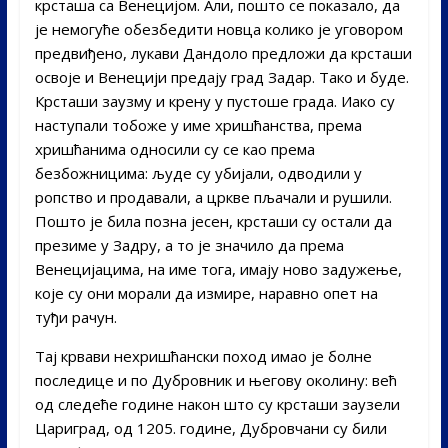
крсташа са Венецијом. Али, пошто се показало, да
је немогуће обезбедити новца колико је уговором
предвиђено, лукави Дандоло предложи да крсташи
освоје и Венецији предају град Задар. Тако и буде.
Крсташи заузму и крену у пустоше града. Иако су
наступали тобоже у име хришћанства, према
хришћанима односили су се као према
безбожницима: људе су убијали, одводили у
ропство и продавали, а цркве пљачали и рушили.
Пошто је била позна јесен, крсташи су остали да
презиме у Задру, а то је значило да према
Венецијацима, на име тога, имају ново задужење,
које су они морали да измире, наравно опет на
туђи рачун.
Тај крвави нехришћански поход имао је болне
последице и по Дубровник и његову околину: већ
од следеће године након што су крсташи заузели
Цариград, од 1205. године, Дубровчани су били