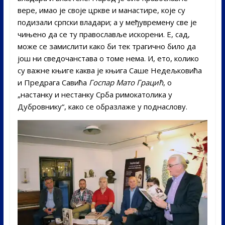
вере, имао је своје цркве и манастире, које су
подизали српски владари; а у међувремену све је
чињено да се ту православље искорени. Е, сад,
може се замислити како би тек трагично било да
још ни сведочанстава о томе нема. И, ето, колико
су важне књиге каква је књига Саше Недељковића
и Предрага Савића
Госпар Мато Грацић
, о
„настанку и нестанку Срба римокатолика у
Дубровнику“, како се образлаже у поднаслову.