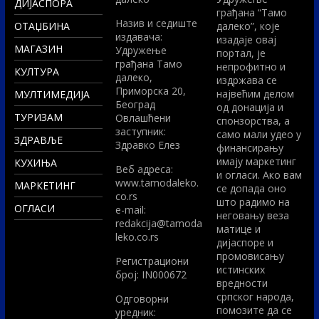
ДИЈАСПОРА
грађана “Тамо
Назив и седиште
ОТАЏБИНА
далеко”, које
издавача:
изадаје овај
МАГАЗИН
Удружење
портал, је
грађана Тамо
непрофитно и
КУЛТУРА
далеко,
издржава се
Приморска 20,
највећим делом
МУЛТИМЕДИЈА
Београд
од донација и
ТУРИЗАМ
Овлашћени
спонзорства, а
заступник:
само мали удео у
ЗДРАВЉЕ
Здравко Елез
финансирању
имају маркетинг
КУХИЊА
Вeб адреса:
и огласи. Ако вам
www.tamodaleko.
МАРКЕТИНГ
се допада оно
co.rs
што радимо на
ОГЛАСИ
e-mail:
неговању веза
redakcija@tamoda
матице и
leko.co.rs
дијаспоре и
промовисању
Регистрациони
истинских
број: IN000672
вредности
српског народа,
Одговорни
помозите да се
уредник: