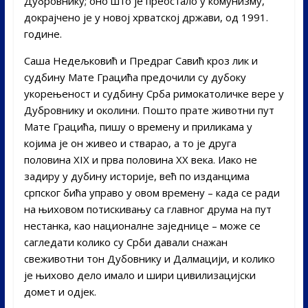
Дубровнику; оно што је преостало у комунизму,
докрајчено је у новој хрватској држави, од 1991.
године.
Саша Недељковић и Предраг Савић кроз лик и
судбину Мате Грацића предочили су дубоку
укорењеност и судбину Срба римокатоличке вере у
Дубровнику и околини. Пошто прате животни пут
Мате Грацића, пишу о времену и приликама у
којима је он живео и стварао, а то је друга
половина XIX и прва половина XX века. Иако не
задиру у дубину историје, већ по изданцима
српског бића управо у овом времену – када се ради
на њиховом потискивању са главног друма на пут
нестанка, као националне заједнице – може се
сагледати колико су Срби давали снажан
свеживотни тон Дубовнику и Далмацији, и колико
је њихово дело имало и шири цивилизацијски
домет и одјек.