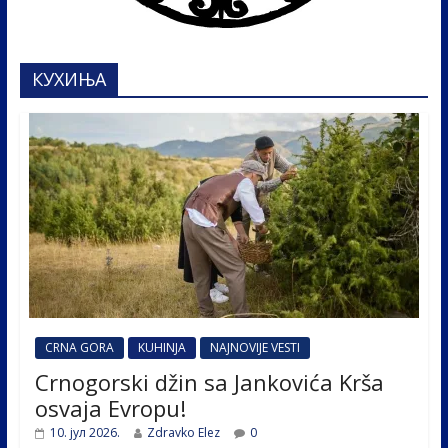
КУХИЊА
CRNA GORA
KUHINJA
NAJNOVIJE VESTI
Crnogorski džin sa Jankovića Krša
osvaja Evropu!
10. јул 2026.
Zdravko Elez
0