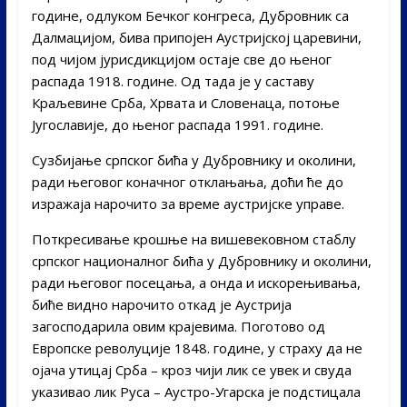
године, одлуком Бечког конгреса, Дубровник са
Далмацијом, бива припојен Аустријској царевини,
под чијом јурисдикцијом остаје све до њеног
распада 1918. године. Од тада је у саставу
Краљевине Срба, Хрвата и Словенаца, потоње
Југославије, до њеног распада 1991. године.
Сузбијање српског бића у Дубровнику и околини,
ради његовог коначног отклањања, доћи ће до
изражаја нарочито за време аустријске управе.
Поткресивање крошње на вишевековном стаблу
српског националног бића у Дубровнику и околини,
ради његовог посецања, а онда и искорењивања,
биће видно нарочито откад је Аустрија
загосподарила овим крајевима. Поготово од
Европске револуције 1848. године, у страху да не
ојача утицај Срба – кроз чији лик се увек и свуда
указивао лик Руса – Аустро-Угарска је подстицала