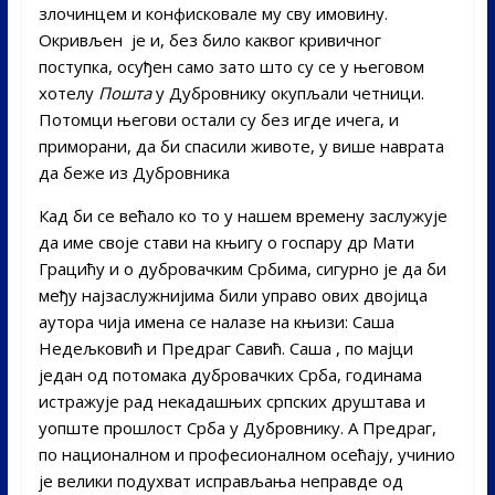
злочинцем и конфисковале му сву имовину.
Окривљен је и, без било каквог кривичног
поступка, осуђен само зато што су се у његовом
хотелу
Пошта
у Дубровнику окупљали четници.
Потомци његови остали су без игде ичега, и
приморани, да би спасили животе, у више наврата
да беже из Дубровника
Кад би се већало ко то у нашем времену заслужује
да име своје стави на књигу о госпару др Мати
Грацићу и о дубровачким Србима, сигурно је да би
међу најзаслужнијима били управо ових двојица
аутора чија имена се налазе на књизи: Саша
Недељковић и Предраг Савић. Саша , по мајци
један од потомака дубровачких Срба, годинама
истражује рад некадашњих српских друштава и
уопште прошлост Срба у Дубровнику. А Предраг,
по националном и професионалном осећају, учинио
је велики подухват исправљања неправде од