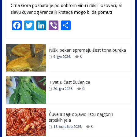
Crna Gora poznata je po dobrom vinu i rakiji lozovači, ali
slavu čuvenog vranca ili krstača mogo bi da pomuti
F
T
Li
Vi
S
ac
w
n
b
h
e
itt
k
er
ar
Niški pekari spremaju šest tona bureka
b
er
e
e
0
9. јул 2026.
o
dI
o
n
k
Tivat u čast žućenice
0
20. јун 2026.
Čuveni sajt objavio listu najgorih
srpskih jela
0
16. октобар 2025.