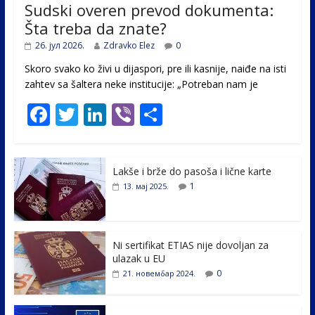
Sudski overen prevod dokumenta:
Šta treba da znate?
26. јул 2026.
Zdravko Elez
0
Skoro svako ko živi u dijaspori, pre ili kasnije, naiđe na isti
zahtev sa šaltera neke institucije: „Potreban nam je
F
T
Li
Vi
S
ac
w
n
b
h
e
itt
k
er
ar
Lakše i brže do pasoša i lične karte
b
er
e
e
1
13. мај 2025.
o
dI
o
n
k
Ni sertifikat ETIAS nije dovoljan za
ulazak u EU
0
21. новембар 2024.