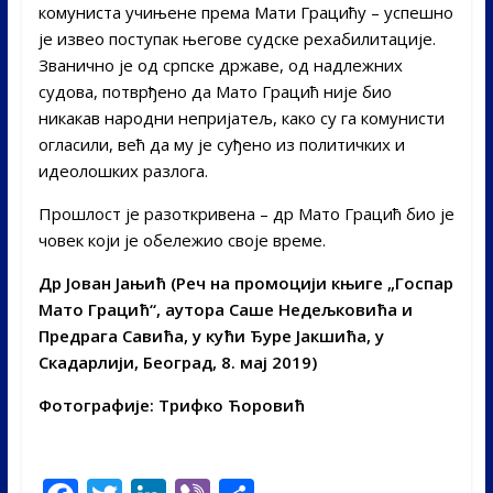
комуниста учињене према Мати Грацићу – успешно
је извео поступак његове судске рехабилитације.
Званично је од српске државе, од надлежних
судова, потврђено да Мато Грацић није био
никакав народни непријатељ, како су га комунисти
огласили, већ да му је суђено из политичких и
идеолошких разлога.
Прошлост је разоткривена – др Мато Грацић био је
човек који је обележио своје време.
Др Јован Јањић (Реч на промоцији књиге „Госпар
Мато Грацић“, аутора Саше Недељковића и
Предрага Савића, у кући Ђуре Јакшића, у
Скадарлији, Београд, 8. мај 2019)
Фотографије: Трифко Ћоровић