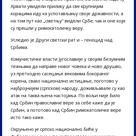
Хрвати увидели прилику да све крупнијим
корацима иду ка успотављању своје државности, а
на том пут као „сметњу“ видели Србе; чак и оне који
су прешли у римокатоличку веру.
Уследио је Други светски рат и – геноцид над
Србима.
Комунистичке власти Југославије у својим безумним
тежњама да направе новог човека и ново друшво,
уз претходно сасецање вековима бокораног
корена, свако национално истицање, поготово у
најбројнијем (српском) народу, доживљавале су као
атак на таква њена настојања. По вољи није било
кад Србин православне вере за себе каже да је
Србин, а пототово кад Србин римокатоличке вере
исто тако каже.
Окруњено је српско национално биће у