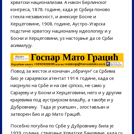
хрватски национализам. А након Берлинског
конгреса, 1878. године, када је Србија поново
стекла независност, и анексије Босне и
Херцеговине, 1908. године, Аустро-Угарска
подстиче хрватску националну идеологију и у
Босни и Херцеговини, уз настојање да се Срби
асимилују.
Повод за жесток и коначан „обрачун“ са Србима
био је сарајевски атентат 1914. године, када се
насрнуло на Србе и на све српско, не само у
Сарајеву и у Босни и Херцеговини, него и у другим
крајевима под аустријском влашћу, а такође и у
Дубровнику. Тада је ухапшен , злостављан и
затворен био и др Мато Грацић.
Посебно погубна по Србе у Дубровнику била је
1939. година, стварање Хрватске бановине, када су