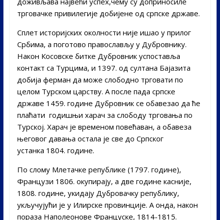
доживљава највећи успех,чему су доприносиле
трговачке привилегије добијене од српске државе.
Сплет историјских околности није ишао у прилог
Србима, а поготово православљу у Дубровнику.
Након Косовске битке Дубровник успоставља
контакт са Турцима, и 1397. од султана Бајазита
добија ферман да може слободно трговати по
целом Турском царству. А после пада српске
државе 1459. године Дубровник се обавезао да ће
плаћати годишњи харач за слободу трговања по
Турској. Харач је временом повећаван, а обавеза
његовог давања остала је све до Српског
устанка 1804. године.
По слому Млетачке републике (1797. године),
Французи 1806. окупирају, а две године касније,
1808. године, укидају Дубровачку републику,
укључујући је у Илирске провинције. А онда, након
пораза Наполеонове Француске, 1814-1815.