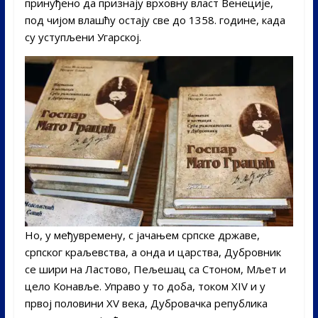
принуђено да признају врховну власт Венеције,
под чијом влашћу остају све до 1358. године, када
су уступљени Угарској.
Но, у међувремену, с јачањем српске државе,
српског краљевства, а онда и царства, Дубровник
се шири на Ластово, Пељешац са Стоном, Мљет и
цело Конавље. Управо у то доба, током XIV и у
првој половини XV века, Дубровачка република