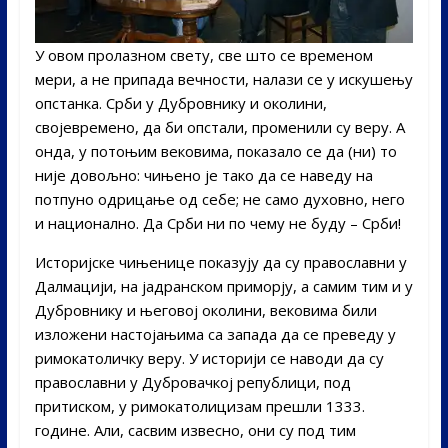
У овом пролазном свету, све што се временом
мери, а не припада вечности, налази се у искушењу
опстанка. Срби у Дубровнику и околини,
својевремено, да би опстали, променили су веру. А
онда, у потоњим вековима, показало се да (ни) то
није довољно: чињено је тако да се наведу на
потпуно одрицање од себе; не само духовно, него
и национално. Да Срби ни по чему не буду – Срби!
Историјске чињенице показују да су православни у
Далмацији, на јадранском приморју, а самим тим и у
Дубровнику и његовој околини, вековима били
изложени настојањима са запада да се преведу у
римокатоличку веру. У историји се наводи да су
православни у Дубровачкој републици, под
притиском, у римокатолицизам прешли 1333.
године. Али, сасвим извесно, они су под тим