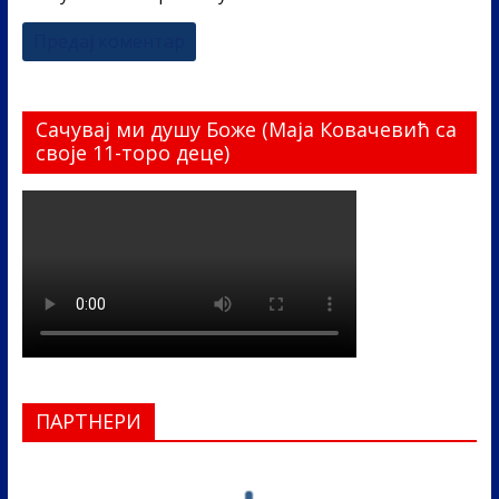
Сачувај ми душу Боже (Маја Ковачевић са
своје 11-торо деце)
ПАРТНЕРИ