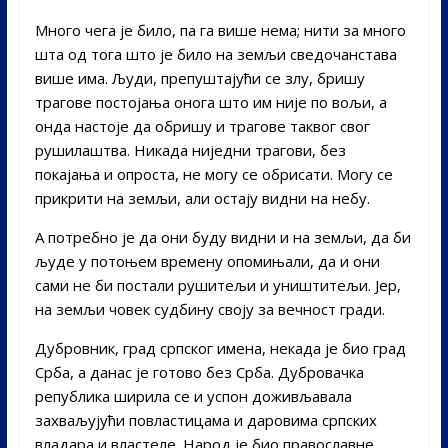
Много чега је било, па га више нема; нити за много
шта од тога што је било на земљи сведочанстава
више има. Људи, препуштајући се злу, бришу
трагове постојања онога што им није по вољи, а
онда настоје да обришу и трагове таквог свог
рушилаштва. Никада ниједни трагови, без
покајања и опроста, не могу се обрисати. Могу се
прикрити на земљи, али остају видни на небу.
А потребно је да они буду видни и на земљи, да би
људе у потоњем времену опомињали, да и они
сами не би постали рушитељи и уништитељи. Јер,
на земљи човек судбину своју за вечност гради.
Дубровник, град српског имена, некада је био град
Срба, а данас је готово без Срба. Дубровачка
република ширила се и успон доживљавала
захваљујући повластицама и даровима српских
владара и властеле. Народ је био православне