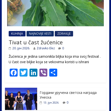
KUHINJA
NAJNOVIJE VESTI
ZDRAVLJE
Tivat u čast žućenice
20. јун 2026.
Zdravko Elez
0
Žućenica je jedina samonikla biljka koja ima svoj festival .
U čast ovе biljke koja se vekovima koristi u ishrani
F
T
Li
Vi
S
ac
w
n
b
h
e
itt
k
er
ar
Гордани уручена светска награда
b
er
e
e
Унеска
o
dI
0
13. јун 2026.