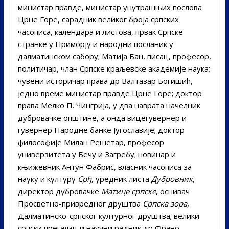
министар правде, министар унутрашњих послова
Црне Горе, сарадник великог броја српских
часописа, календара и листова, првак Српске
странке у Приморју и народни посланик у
далматинском сабору; Матија Бан, писац, професор,
политичар, члан Српске краљевске академије наука;
чувени историчар права др Валтазар Богишић,
једно време министар правде Црне Горе; доктор
права Мелко П. Чингрија, у два наврата начелник
дубровачке општине, а онда вицегувернер и
гувернер Народне банке Југославије; доктор
философије Милан Решетар, професор
универзитета у Бечу и Загребу; новинар и
књижевник Антун Фабрис, власник часописа за
науку и културу
Срђ
, уредник листа
Дубровник
,
директор дубровачке
Матице српске
, оснивач
Просветно-привредног друштва
Српска зора
,
Далматинско-српског културног друштва; велики
српски прегалац и научни радник др Франо