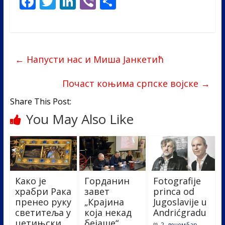
F
T
Li
Vi
S
ac
w
n
b
h
e
itt
k
er
ar
b
er
e
e
←
Напусти нас и Миша Јанкетић
o
dI
o
n
Почаст коњима српске војске
→
k
Share This Post:
You May Also Like
Како је
Горданин
Fotografije
храбри Рака
завет
princa od
пренео руку
„Крајина
Jugoslavije u
светитеља у
која некад
Andrićgradu
цетињски
бејаше“
2. децембар