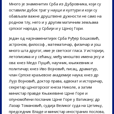
Много је знаменитих Срба из Дубровника, који су
оставили дубок траг у науци и култури и који су
обављали важне друштвене дужности не само на
родном тлу, него и у другим матичним земљама
српског народа, у Србији и у Црној Гори.
Један од најзнаменитијих Срба Руђер Бошковић,
астроном, философ , математичар, физичар и још
много шта другог, име је светског гласа. У историји,
летописима и у сећању, међу мноштво имена јесу и
ова: кнез Медо Пуцић, научник, књижевник и
политичар; кнез Иво Војновић, писац, драматур,
члан Српске краљевске академије наука; кнез др
Лујо Војновић, доктор права, адвокат и историчар,
секретар црногорског кнеза Николе, а затим
министар правде Књажевине Црне Горе и
опуномоћени посланик Црне Горе у Ватикану; др
Лазар Томановић, судија Великог суда на Цетињу,
председник Владе и министар иностраних послова,