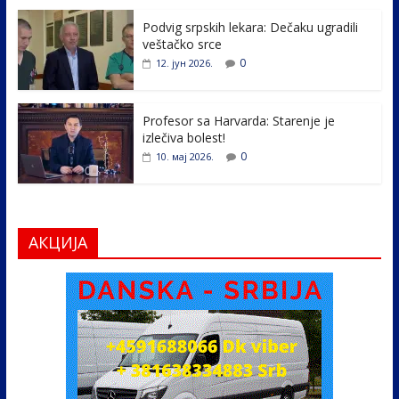
o
n
k
Podvig srpskih lekara: Dečaku ugradili
veštačko srce
0
12. јун 2026.
Profesor sa Harvarda: Starenje je
izlečiva bolest!
0
10. мај 2026.
АКЦИЈА