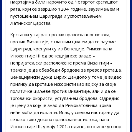
насртајима били нарочито од Четвртог крсташког
рата, који се завршио 1204. године, заузимањем и
пустошењем Цариграда и успостављањем
Латинског царства.
Крсташи у тај рат против православног истока,
против Византије, с главним циљем да се заузме
Цариград, кренули су из Венеције. Римски папа
Инокентије III од венецијанске владе –
непријатељски расположене према Византији –
тражио је да обезбеди бродове за превоз крсташа.
Венецијански дужд Енрих Дандоло у томе је видео
прилику да крсташе искористи као војску за своје
политичке циљеве против Византије, али и да се
трговачки окористи, уступањем бродова. Одредио
је цену за коју је знао да Римокатоличка црква
неће моћи да исплати. Ипак, у слепом настојању да
се како тако докопа православног истока, папа
Инокентије III, у мају 1201. године, потпише уговор