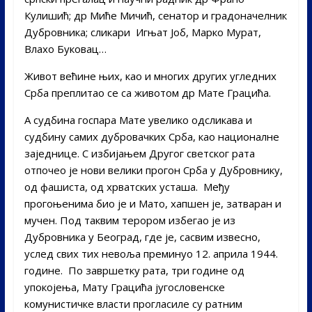
Кулишић; др Миће Мичић, сенатор и градоначелник
Дубровника; сликари Игњат Јоб, Марко Мурат,
Влахо Буковац…
Живот већине њих, као и многих других угледних
Срба преплитао се са животом др Мате Грацића.
А судбина госпара Мате увелико одсликава и
судбину самих дубровачких Срба, као националне
заједнице. С избијањем Другог светског рата
отпочео је нови велики прогон Срба у Дубровнику,
од фашиста, од хрватских усташа. Међу
прогоњенима био је и Мато, хапшен је, затваран и
мучен. Под таквим терором избегао је из
Дубровника у Београд, где је, сасвим извесно,
услед свих тих невоља преминуо 12. априла 1944.
године. По завршетку рата, три године од
упокојења, Мату Грацића југословенске
комунистичке власти прогласиле су ратним