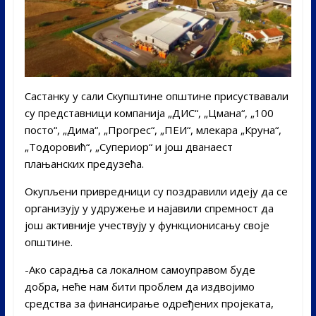
Састанку у сали Скупштине општине присуствавали
су представници компанија „ДИС“, „Цмана“, „100
посто“, „Дима“, „Прогрес“, „ПЕИ“, млекара „Круна“,
„Тодоровић“, „Супериор“ и још дванаест
плањанских предузећа.
Окупљени привредници су поздравили идеју да се
организују у удружење и најавили спремност да
још активније учествују у функционисању своје
општине.
-Ако сарадња са локалном самоуправом буде
добра, неће нам бити проблем да издвојимо
средства за финансирање одређених пројеката,