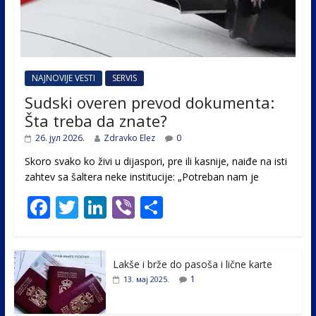
NAJNOVIJE VESTI
SERVIS
Sudski overen prevod dokumenta:
Šta treba da znate?
26. јул 2026.
Zdravko Elez
0
Skoro svako ko živi u dijaspori, pre ili kasnije, naiđe na isti
zahtev sa šaltera neke institucije: „Potreban nam je
F
T
Li
Vi
S
ac
w
n
b
h
e
itt
k
er
ar
Lakše i brže do pasoša i lične karte
b
er
e
e
1
13. мај 2025.
o
dI