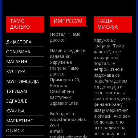
ТАМО
ИМПРЕСУМ
НАША
ДАЛЕКО
МИСИЈА
Портал: "Тамо
далеко"
Удружење
ДИЈАСПОРА
грађана “Тамо
Назив и седиште
ОТАЏБИНА
далеко”, које
издавача:
изадаје овај
МАГАЗИН
Удружење
портал, је
грађана Тамо
непрофитно и
КУЛТУРА
далеко,
издржава се
Приморска 20,
највећим делом
МУЛТИМЕДИЈА
Београд
од донација и
ТУРИЗАМ
Овлашћени
спонзорства, а
заступник:
само мали удео у
ЗДРАВЉЕ
Здравко Елез
финансирању
имају маркетинг
КУХИЊА
Вeб адреса:
и огласи. Ако вам
www.tamodaleko.
МАРКЕТИНГ
се допада оно
co.rs
што радимо на
ОГЛАСИ
e-mail:
неговању веза
redakcija@tamoda