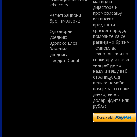
матице и
leko.co.rs
дијаспоре и
промовисању
Регистрациони
истинских
број: IN000672
вредности
српског народа,
Одговорни
помозите да се
уредник:
развијамо бржим
Здравко Елез
темпом, да
Заменик
технолошки и на
уредника:
сваки други начин
Предраг Савић
унапређујемо
нашу и вашу веб
страницу. Од
велике помоћи
нам је зато сваки
динар, евро,
долар, фунта или
рубља.