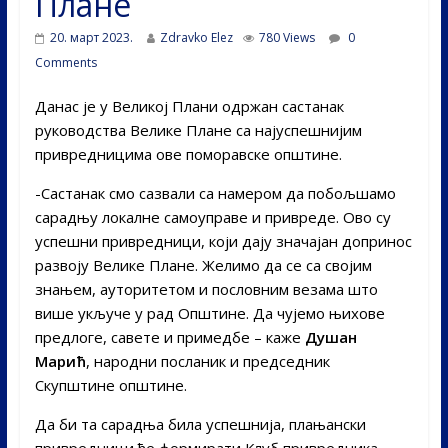
Плане
20. март 2023.
Zdravko Elez
780 Views
0
Comments
Данас је у Великој Плани одржан састанак
руководства Велике Плане са најуспешнијим
привредницима ове поморавске општине.
-Састанак смо сазвали са намером да побољшамо
сарадњу локалне самоуправе и привреде. Ово су
успешни привредници, који дају значајан допринос
развоју Велике Плане. Желимо да се са својим
знањем, ауторитетом и пословним везама што
више укључе у рад Општине. Да чујемо њихове
предлоге, савете и примедбе – каже
Душан
Марић
, народни посланик и председник
Скупштине општине.
Да би та сарадња била успешнија, плањански
привредници ће формирати Клуб привредника