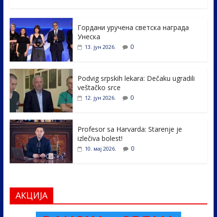
ac
w
n
b
h
e
itt
k
er
ar
Гордани уручена светска награда
b
er
e
e
Унеска
o
dI
0
13. јун 2026.
o
n
k
Podvig srpskih lekara: Dečaku ugradili
veštačko srce
0
12. јун 2026.
Profesor sa Harvarda: Starenje je
izlečiva bolest!
0
10. мај 2026.
АКЦИЈА