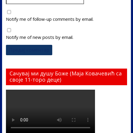
Notify me of follow-up comments by email.
Notify me of new posts by email.
Сачувај ми душу Боже (Маја Ковачевић са
своје 11-торо деце)