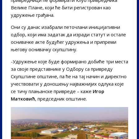
Велике Плане, који ће бити регистрован као
удружење грађана.
Они су данас изабрали петочлани иницијативни
одбор, који има задатак да изради статут и остале
оснивачке акте будућег удружења и припреми
његову оснивачку скупштину.
-Удружење које буде формирано добиће три места
за своје представнике у Одбору са привреду
Скупштине општине, па ће на тај начин и директно
учествовати у доношењу најважнијих одлука које
се тичу плањанске привреде – каже
Игор
Матковић
, председник општине.