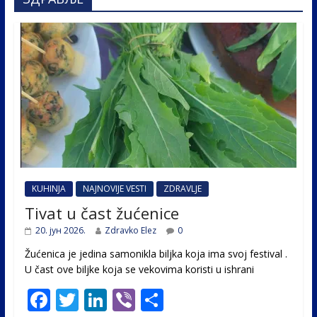
KUHINJA
NAJNOVIJE VESTI
ZDRAVLJE
Tivat u čast žućenice
20. јун 2026.
Zdravko Elez
0
Žućenica je jedina samonikla biljka koja ima svoj festival .
U čast ovе biljke koja se vekovima koristi u ishrani
F
T
Li
Vi
S