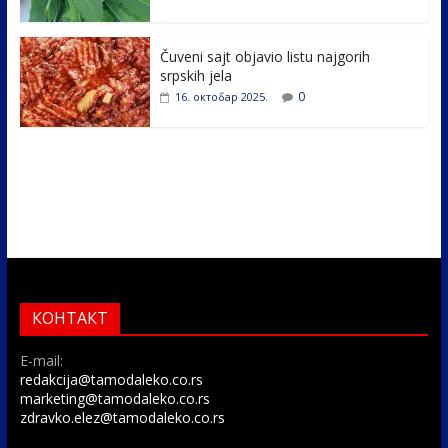
Čuveni sajt objavio listu najgorih
srpskih jela
0
16. октобар 2025.
КОНТАКТ
E-mail:
redakcija@tamodaleko.co.rs
marketing@tamodaleko.co.rs
zdravko.elez@tamodaleko.co.rs