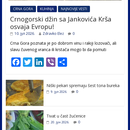
CRNA GORA
KUHINJA
NAJNOVIJE VESTI
Crnogorski džin sa Jankovića Krša
osvaja Evropu!
10. јул 2026.
Zdravko Elez
0
Crna Gora poznata je po dobrom vinu i rakiji lozovači, ali
slavu čuvenog vranca ili krstača mogo bi da pomuti
F
T
Li
Vi
S
ac
w
n
b
h
e
itt
k
er
ar
Niški pekari spremaju šest tona bureka
b
er
e
e
0
9. јул 2026.
o
dI
o
n
k
Tivat u čast žućenice
0
20. јун 2026.