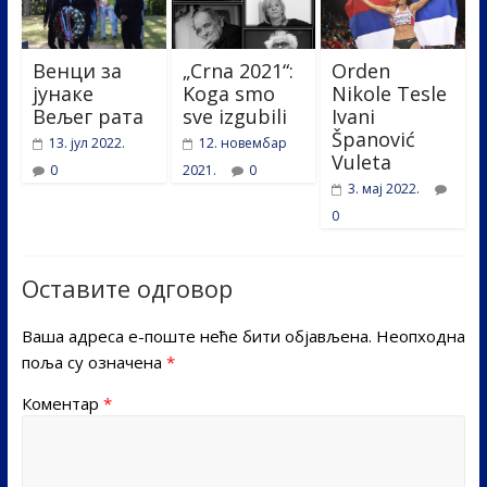
Венци за
„Crna 2021“:
Orden
јунаке
Koga smo
Nikole Tesle
Вељег рата
sve izgubili
Ivani
Španović
13. јул 2022.
12. новембар
Vuleta
0
2021.
0
3. мај 2022.
0
Оставите одговор
Ваша адреса е-поште неће бити објављена.
Неопходна
поља су означена
*
Коментар
*