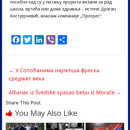
посебно кад су у питању пројекти везани за рад
школа, вртића или дома здравља – истиче Драган
Костјерчевић, власник компаније „Прогрес“.
F
T
Li
Vi
S
ac
w
n
b
h
e
itt
k
er
ar
b
er
e
e
←
У Сопоћанима најлепша фреска
o
dI
средњег века
o
n
Albanac iz Švedske spasao bebu iz Morače
→
k
Share This Post:
You May Also Like