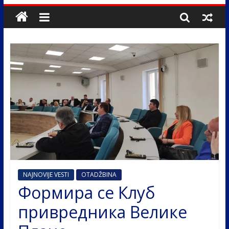
NAJNOVIJE VESTI
OTADŽBINA
Формира се Клуб
привредника Велике