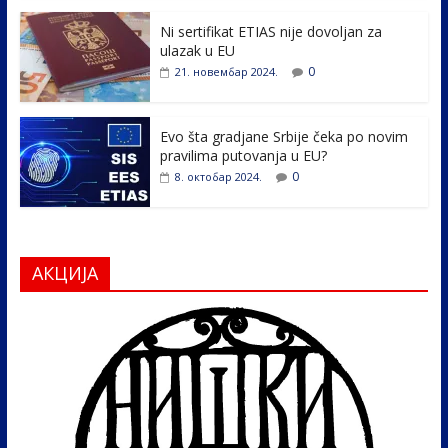
o
n
k
Ni sertifikat ETIAS nije dovoljan za
ulazak u EU
0
21. новембар 2024.
Evo šta gradjane Srbije čeka po novim
pravilima putovanja u EU?
0
8. октобар 2024.
АКЦИЈА