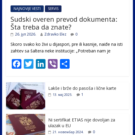
NAJNOVIJE VESTI
SERVIS
Sudski overen prevod dokumenta:
Šta treba da znate?
26. јул 2026.
Zdravko Elez
0
Skoro svako ko živi u dijaspori, pre ili kasnije, naiđe na isti
zahtev sa šaltera neke institucije: „Potreban nam je
F
T
Li
Vi
S
ac
w
n
b
h
e
itt
k
er
ar
Lakše i brže do pasoša i lične karte
b
er
e
e
1
13. мај 2025.
o
dI
o
n
k
Ni sertifikat ETIAS nije dovoljan za
ulazak u EU
0
21. новембар 2024.