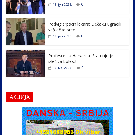
o
dI
0
13. јун 2026.
o
n
k
Podvig srpskih lekara: Dečaku ugradili
veštačko srce
0
12. јун 2026.
Profesor sa Harvarda: Starenje je
izlečiva bolest!
0
10. мај 2026.
АКЦИЈА