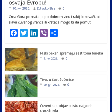
osvaja Evropu!
10. јул 2026.
Zdravko Elez
0
Crna Gora poznata je po dobrom vinu i rakiji lozovači, ali
slavu čuvenog vranca ili krstača mogo bi da pomuti
F
T
Li
Vi
S
ac
w
n
b
h
e
itt
k
er
ar
Niški pekari spremaju šest tona bureka
b
er
e
e
0
9. јул 2026.
o
dI
o
n
k
Tivat u čast žućenice
0
20. јун 2026.
Čuveni sajt objavio listu najgorih
srpskih jela