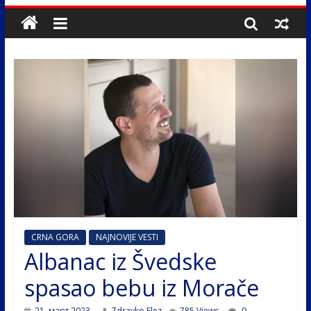
CRNA GORA
NAJNOVIJE VESTI
Albanac iz Švedske
spasao bebu iz Morače
21. март 2023.
Zdravko Elez
785 Views
0