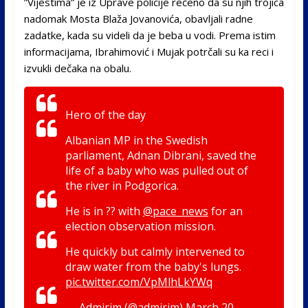
”Vijestima” je iz Uprave policije rečeno da su njih trojica
nadomak Mosta Blaža Jovanovića, obavljali radne
zadatke, kada su videli da je beba u vodi. Prema istim
informacijama, Ibrahimović i Mujak potrčali su ka reci i
izvukli dečaka na obalu.
Hero of the day
Albanian MP in the Swedish
parliament, Adnan Dibrani, saved the
life of a baby who was pulled out of
the river in Podgorica.
He is in ?? with
@pace_news
for an
election observation mission.
He quickly but calmly intervened to
draw water from the baby's lungs.
pic.twitter.com/VpMlhLkYWq
— Admirim (@admirim)
March 20,