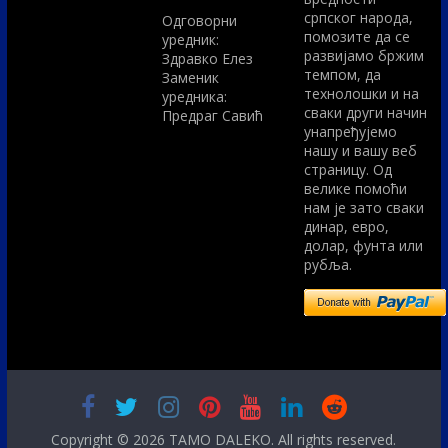
српског народа,
Одговорни
помозите да се
уредник:
развијамо бржим
Здравко Елез
темпом, да
Заменик
технолошки и на
уредника:
сваки други начин
Предраг Савић
унапређујемо
нашу и вашу веб
страницу. Од
велике помоћи
нам је зато сваки
динар, евро,
долар, фунта или
рубља.
Copyright © 2026
TAMO DALEKO
. All rights reserved.