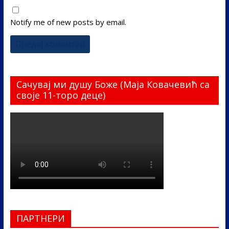
Notify me of new posts by email.
Сачувај ми душу Боже (Маја Ковачевић са
своје 11-торо деце)
ПАРТНЕРИ