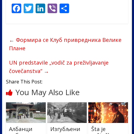
F
T
Li
Vi
S
ac
w
n
b
h
e
itt
k
er
ar
b
er
e
e
←
Формира се Клуб привредника Велике
o
dI
Плане
o
n
UN predstavile „vodič za preživljavanje
k
čovečanstva“
→
Share This Post:
You May Also Like
Албанци
Изгубљени
Šta je