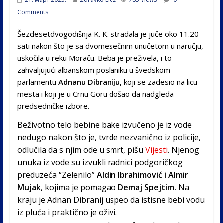
Comments
Šezdesetdvogodišnja K. K. stradala je juče oko 11.20
sati nakon što je sa dvomesečnim unučetom u naručju,
uskočila u reku Moraču. Beba je preživela, i to
zahvaljujući albanskom poslaniku u švedskom
parlamentu
Adnanu Dibraniju,
koji se zadesio na licu
mesta i koji je u Crnu Goru došao da nadgleda
predsedničke izbore.
Beživotno telo bebine bake izvučeno je iz vode
nedugo nakon što je, tvrde nezvanično iz policije,
odlučila da s njim ode u smrt, pišu
Vijesti
. Njenog
unuka iz vode su izvukli radnici podgoričkog
preduzeća “Zelenilo”
Aldin Ibrahimović i Almir
Mujak
, kojima je pomagao
Demaj Spejtim.
Na
kraju je Adnan Dibranij uspeo da istisne bebi vodu
iz pluća i praktično je oživi.