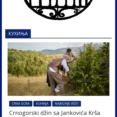
КУХИЊА
CRNA GORA
KUHINJA
NAJNOVIJE VESTI
Crnogorski džin sa Jankovića Krša