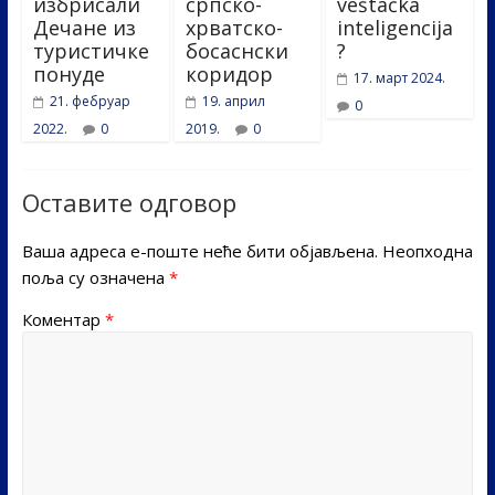
избрисали
српско-
veštačka
Дечане из
хрватско-
inteligencija
туристичке
босаснски
?
понуде
коридор
17. март 2024.
21. фебруар
19. април
0
2022.
0
2019.
0
Оставите одговор
Ваша адреса е-поште неће бити објављена.
Неопходна
поља су означена
*
Коментар
*