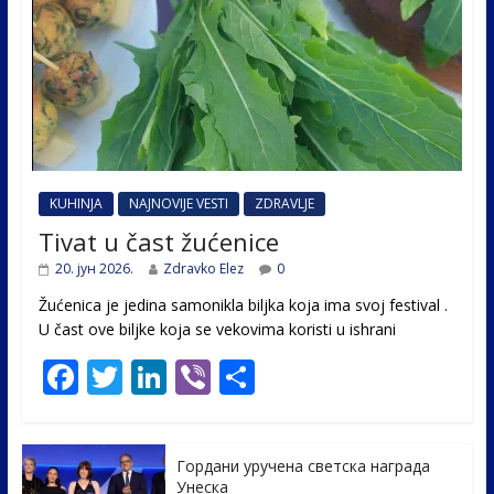
KUHINJA
NAJNOVIJE VESTI
ZDRAVLJE
Tivat u čast žućenice
20. јун 2026.
Zdravko Elez
0
Žućenica je jedina samonikla biljka koja ima svoj festival .
U čast ovе biljke koja se vekovima koristi u ishrani
F
T
Li
Vi
S
ac
w
n
b
h
e
itt
k
er
ar
Гордани уручена светска награда
b
er
e
e
Унеска