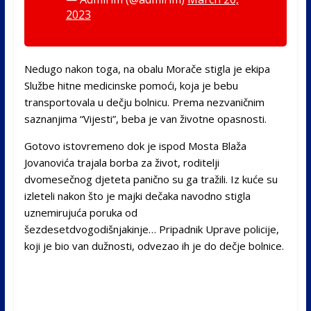
2023
Nedugo nakon toga, na obalu Morače stigla je ekipa
Službe hitne medicinske pomoći, koja je bebu
transportovala u dečju bolnicu. Prema nezvaničnim
saznanjima “Vijesti”, beba je van životne opasnosti.
Gotovo istovremeno dok je ispod Mosta Blaža
Jovanovića trajala borba za život, roditelji
dvomesečnog djeteta panično su ga tražili. Iz kuće su
izleteli nakon što je majki dečaka navodno stigla
uznemirujuća poruka od
šezdesetdvogodišnjakinje… Pripadnik Uprave policije,
koji je bio van dužnosti, odvezao ih je do dečje bolnice.