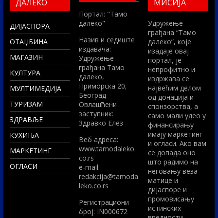
ДАЛЕКО
МИСИЈА
Портал: "Тамо
далеко"
Удружење
ДИЈАСПОРА
грађана “Тамо
Назив и седиште
ОТАЏБИНА
далеко”, које
издавача:
изадаје овај
МАГАЗИН
Удружење
портал, је
грађана Тамо
непрофитно и
КУЛТУРА
далеко,
издржава се
Приморска 20,
највећим делом
МУЛТИМЕДИЈА
Београд
од донација и
ТУРИЗАМ
Овлашћени
спонзорства, а
заступник:
само мали удео у
ЗДРАВЉЕ
Здравко Елез
финансирању
имају маркетинг
КУХИЊА
Вeб адреса:
и огласи. Ако вам
www.tamodaleko.
МАРКЕТИНГ
се допада оно
co.rs
што радимо на
ОГЛАСИ
e-mail:
неговању веза
redakcija@tamoda
матице и
leko.co.rs
дијаспоре и
промовисању
Регистрациони
истинских
број: IN000672
вредности