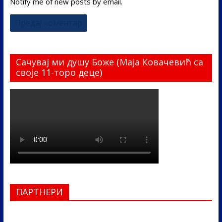
Notify me of new posts by email.
Сачувај ми душу Боже (Маја Ковачевић са
своје 11-торо деце)
ПАРТНЕРИ