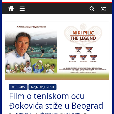
KULTURA
NAJNOVIJE VESTI
Film o teniskom ocu
Đokovića stiže u Beograd
7. март 2024.
Zdravko Elez
1000 Views
0