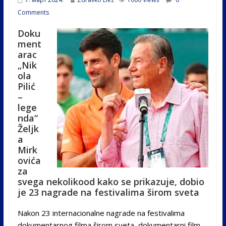
Comments
Doku
ment
arac
„Nik
ola
Pilić
–
lege
nda“
Željk
a
Mirk
ovića
za
svega nekolikood kako se prikazuje, dobio
je 23 nagrade na festivalima širom sveta
Nakon 23 internacionalne nagrade na festivalima
dokumentarnog filma širom sveta, dokumentarni film