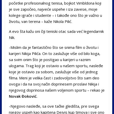
početke profesionalnog tenisa, bojkot Vimbldona koji
je sve započeo, najveće uspehe i iza zavese, moje
kolege igrače i studente – i takođe ono što je važno u
životu, van terena – kaže Nikola Pilić.
A evo šta kažu oni čiji teniski otac sada već legendarnik
Nik.
-Mislim da je fantastično što se snima film o životu i
karijeri Nikija Pilića. On to zaslužuje više od bilo koga,
sa svim onim što je postigao u karijeri u raznim
ulogama. Trag koji je ostavio u našem sportu, nasleđe
koje je ostavio za sobom, zaslužuje više od jednog
filma. Meni je velika čast i zadovoljstvo što sam deo
ovoga i da na svoj način doprinesem proslavi Nikija i
njegovog doprinosa našem voljenom sportu – rekao je
Novak Đoković.
-Njegovo nasleđe, sa ove tačke gledišta, pre svega
njegov uspeh kao kapitena Dejvis kup timova i sve ono