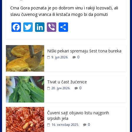
Crna Gora poznata je po dobrom vinu i rakiji lozovači, ali
slavu čuvenog vranca ili krstača mogo bi da pomuti
F
T
Li
Vi
S
ac
w
n
b
h
e
itt
k
er
ar
Niški pekari spremaju šest tona bureka
b
er
e
e
0
9. јул 2026.
o
dI
o
n
k
Tivat u čast žućenice
0
20. јун 2026.
Čuveni sajt objavio listu najgorih
srpskih jela
0
16. октобар 2025.