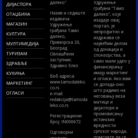
далеко"
Удружење
ДИЈАСПОРА
грађана “Тамо
Назив и седиште
ОТАЏБИНА
далеко”, које
издавача:
изадаје овај
МАГАЗИН
Удружење
портал, је
грађана Тамо
непрофитно и
КУЛТУРА
далеко,
издржава се
Приморска 20,
највећим делом
МУЛТИМЕДИЈА
Београд
од донација и
ТУРИЗАМ
Овлашћени
спонзорства, а
заступник:
само мали удео у
ЗДРАВЉЕ
Здравко Елез
финансирању
имају маркетинг
КУХИЊА
Вeб адреса:
и огласи. Ако вам
www.tamodaleko.
МАРКЕТИНГ
се допада оно
co.rs
што радимо на
ОГЛАСИ
e-mail:
неговању веза
redakcija@tamoda
матице и
leko.co.rs
дијаспоре и
промовисању
Регистрациони
истинских
број: IN000672
вредности
српског народа,
Одговорни
помозите да се
уредник: