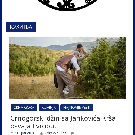
КУХИЊА
CRNA GORA
KUHINJA
NAJNOVIJE VESTI
Crnogorski džin sa Jankovića Krša
osvaja Evropu!
10. јул 2026.
Zdravko Elez
0