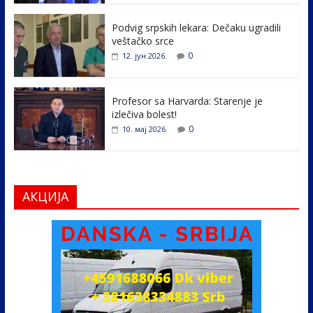
o
n
k
Podvig srpskih lekara: Dečaku ugradili
veštačko srce
0
12. јун 2026.
Profesor sa Harvarda: Starenje je
izlečiva bolest!
0
10. мај 2026.
АКЦИЈА