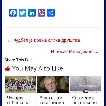
F
T
Li
Vi
S
ac
w
n
b
h
e
itt
k
er
ar
b
er
e
e
←
Фудбал је крвна слика друштва
o
dI
o
n
И после Мила Јаков!
→
k
Share This Post:
You May Also Like
Чувари
Зашто сам
Споменик
сећања на
се извинио
потопљено