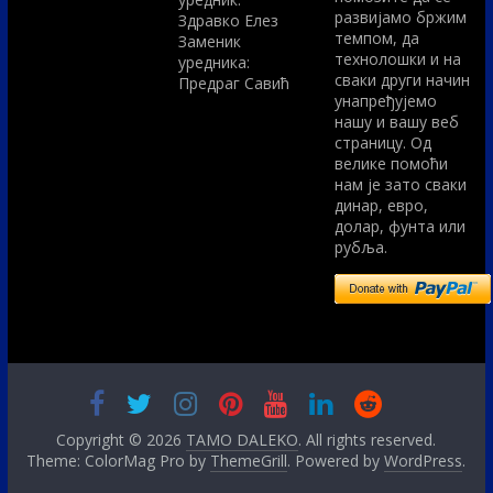
развијамо бржим
Здравко Елез
темпом, да
Заменик
технолошки и на
уредника:
сваки други начин
Предраг Савић
унапређујемо
нашу и вашу веб
страницу. Од
велике помоћи
нам је зато сваки
динар, евро,
долар, фунта или
рубља.
Copyright © 2026
TAMO DALEKO
. All rights reserved.
Theme: ColorMag Pro by
ThemeGrill
. Powered by
WordPress
.