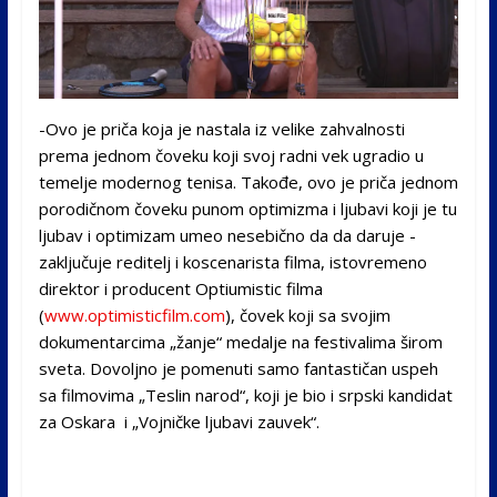
-Ovo je priča koja je nastala iz velike zahvalnosti
prema jednom čoveku koji svoj radni vek ugradio u
temelje modernog tenisa. Takođe, ovo je priča jednom
porodičnom čoveku punom optimizma i ljubavi koji je tu
ljubav i optimizam umeo nesebično da da daruje -
zaključuje reditelj i koscenarista filma, istovremeno
direktor i producent Optiumistic filma
(
www.optimisticfilm.com
), čovek koji sa svojim
dokumentarcima „žanje“ medalje na festivalima širom
sveta. Dovoljno je pomenuti samo fantastičan uspeh
sa filmovima „Teslin narod“, koji je bio i srpski kandidat
za Oskara i „Vojničke ljubavi zauvek“.