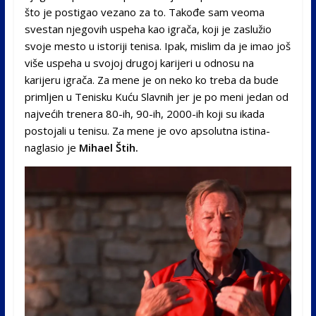
što je postigao vezano za to. Takođe sam veoma
svestan njegovih uspeha kao igrača, koji je zaslužio
svoje mesto u istoriji tenisa. Ipak, mislim da je imao još
više uspeha u svojoj drugoj karijeri u odnosu na
karijeru igrača. Za mene je on neko ko treba da bude
primljen u Tenisku Kuću Slavnih jer je po meni jedan od
najvećih trenera 80-ih, 90-ih, 2000-ih koji su ikada
postojali u tenisu. Za mene je ovo apsolutna istina-
naglasio je
Mihael Štih.