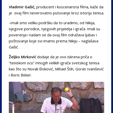
Vladimir Gašić,
producent i koscenarista filma, kaže da
je ovaj film neverovatno putovanje kroz istoriju tenisa.
-Imali smo veliku podršku da to uradimo, od Nikija,
njegove porodice, njegovih prijatelja i igrača. Imali su
poverenja i nadam se da ovaj film odražava ljubav i
poštovanje koje svi imamo prema Nikiju – naglašava
Gašić.
Željko Mirković
dodaje da je ovo iskrena priča o
“teniskom ocu” mnogih velikih igrača svetskog tenisa
kao što su Novak Đoković, Mihael Štih, Goran Ivanišević
i Boris Beker.