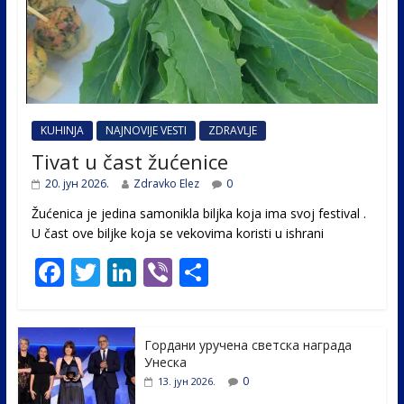
KUHINJA
NAJNOVIJE VESTI
ZDRAVLJE
Tivat u čast žućenice
20. јун 2026.
Zdravko Elez
0
Žućenica je jedina samonikla biljka koja ima svoj festival .
U čast ovе biljke koja se vekovima koristi u ishrani
F
T
Li
Vi
S
ac
w
n
b
h
e
itt
k
er
ar
Гордани уручена светска награда
b
er
e
e
Унеска
o
dI
0
13. јун 2026.