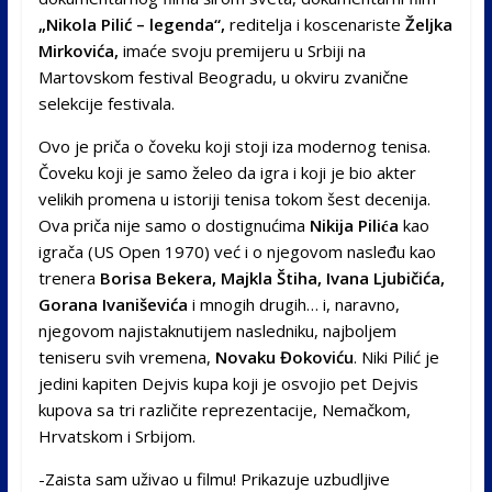
„Nikola Pilić – legenda“,
reditelja i koscenariste
Željka
Mirkovića,
imaće svoju premijeru u Srbiji na
Martovskom festival Beogradu, u okviru zvanične
selekcije festivala.
Ovo je priča o čoveku koji stoji iza modernog tenisa.
Čoveku koji je samo želeo da igra i koji je bio akter
velikih promena u istoriji tenisa tokom šest decenija.
Ova priča nije samo o dostignućima
Nikija Pilića
kao
igrača (US Open 1970) već i o njegovom nasleđu kao
trenera
Borisa Bekera, Majkla Štiha, Ivana Ljubičića,
Gorana Ivaniševića
i mnogih drugih… i, naravno,
njegovom najistaknutijem nasledniku, najboljem
teniseru svih vremena,
Novaku Đokoviću
. Niki Pilić je
jedini kapiten Dejvis kupa koji je osvojio pet Dejvis
kupova sa tri različite reprezentacije, Nemačkom,
Hrvatskom i Srbijom.
-Zaista sam uživao u filmu! Prikazuje uzbudljive