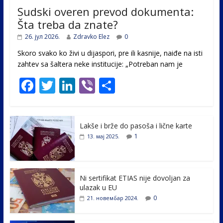
Sudski overen prevod dokumenta:
Šta treba da znate?
26. јул 2026.
Zdravko Elez
0
Skoro svako ko živi u dijaspori, pre ili kasnije, naiđe na isti
zahtev sa šaltera neke institucije: „Potreban nam je
F
T
Li
Vi
S
ac
w
n
b
h
e
itt
k
er
ar
Lakše i brže do pasoša i lične karte
b
er
e
e
1
13. мај 2025.
o
dI
o
n
k
Ni sertifikat ETIAS nije dovoljan za
ulazak u EU
0
21. новембар 2024.