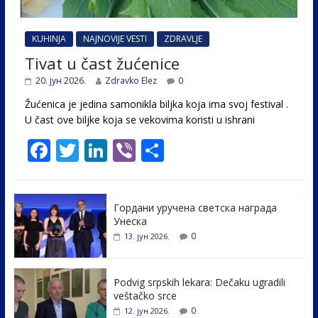
KUHINJA
NAJNOVIJE VESTI
ZDRAVLJE
Tivat u čast žućenice
20. јун 2026.
Zdravko Elez
0
Žućenica je jedina samonikla biljka koja ima svoj festival .
U čast ovе biljke koja se vekovima koristi u ishrani
F
T
Li
Vi
S
ac
w
n
b
h
e
itt
k
er
ar
Гордани уручена светска награда
b
er
e
e
Унеска
o
dI
0
13. јун 2026.
o
n
k
Podvig srpskih lekara: Dečaku ugradili
veštačko srce
0
12. јун 2026.