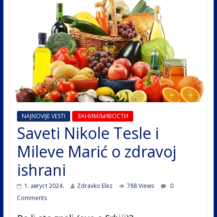
NAJNOVIJE VESTI
ЗАНИМЉИВОСТИ
Saveti Nikole Tesle i
Mileve Marić o zdravoj
ishrani
1. август 2024.
Zdravko Elez
788 Views
0
Comments