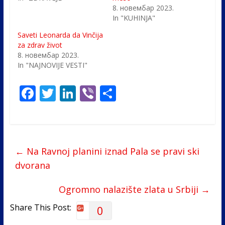
8. новембар 2023.
In "KUHINJA"
Saveti Leonarda da Vinčija
za zdrav život
8. новембар 2023.
In "NAJNOVIJE VESTI"
F
T
Li
Vi
S
ac
w
n
b
h
e
itt
k
er
ar
b
er
e
e
←
Na Ravnoj planini iznad Pala se pravi ski
o
dI
dvorana
o
n
k
Ogromno nalazište zlata u Srbiji
→
Share This Post:
0