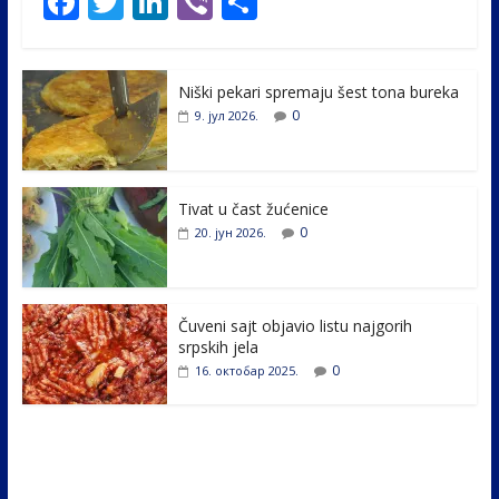
F
T
Li
Vi
S
ac
w
n
b
h
e
itt
k
er
ar
Niški pekari spremaju šest tona bureka
b
er
e
e
0
9. јул 2026.
o
dI
o
n
k
Tivat u čast žućenice
0
20. јун 2026.
Čuveni sajt objavio listu najgorih
srpskih jela
0
16. октобар 2025.