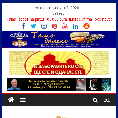
Четвртак, август 6, 2026
Latest:
Talasi izbacili na plažu 700.000 evra, ljudi se otimali oko novca
Srbin zaspao na Dunavu, reka ga odnela u Rumuniju
Politika i seks glavne teme srpskih medija
U Srbiji pola miliona migranata, 100 000 stranaca se zaposlilo
Monasi spasili dete sa litice visoke 15 metara