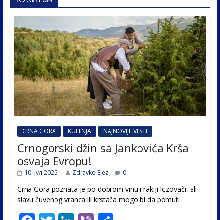
CRNA GORA
KUHINJA
NAJNOVIJE VESTI
Crnogorski džin sa Jankovića Krša
osvaja Evropu!
10. јул 2026.
Zdravko Elez
0
Crna Gora poznata je po dobrom vinu i rakiji lozovači, ali
slavu čuvenog vranca ili krstača mogo bi da pomuti