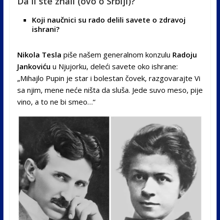
Da li ste znali (ovo o Srbiji)?
Koji naučnici su rado delili savete o zdravoj
ishrani?
Nikola Tesla
piše našem generalnom konzulu
Radoju
Jankoviću
u Njujorku, deleći savete oko ishrane:
„Mihajlo Pupin je star i bolestan čovek, razgovarajte Vi
sa njim, mene neće ništa da sluša. Jede suvo meso, pije
vino, a to ne bi smeo…“