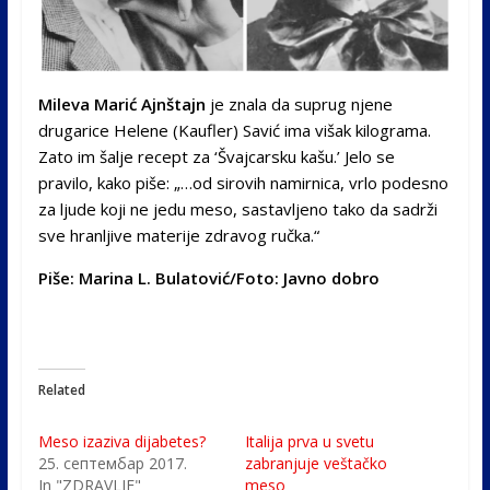
Mileva Marić Ajnštajn
je znala da suprug njene
drugarice Helene (Kaufler) Savić ima višak kilograma.
Zato im šalje recept za ‘Švajcarsku kašu.’ Jelo se
pravilo, kako piše: „…od sirovih namirnica, vrlo podesno
za ljude koji ne jedu meso, sastavljeno tako da sadrži
sve hranljive materije zdravog ručka.“
Piše: Marina L. Bulatović/Foto: Javno dobro
Related
Meso izaziva dijabetes?
Italija prva u svetu
25. септембар 2017.
zabranjuje veštačko
In "ZDRAVLJE"
meso