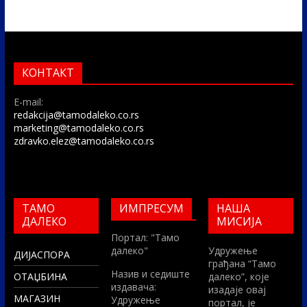
КОНТАКТ
E-mail:
redakcija@tamodaleko.co.rs
marketing@tamodaleko.co.rs
zdravko.elez@tamodaleko.co.rs
ТАМО
ИМПРЕСУМ
НАША
ДАЛЕКО
МИСИЈА
Портал: "Тамо
далеко"
Удружење
ДИЈАСПОРА
грађана “Тамо
Назив и седиште
ОТАЏБИНА
далеко”, које
издавача:
изадаје овај
МАГАЗИН
Удружење
портал, је