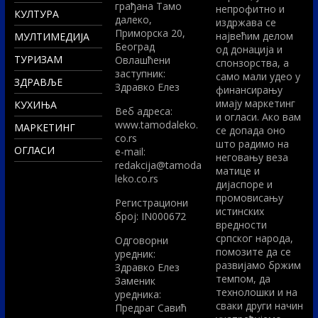
грађана Тамо
непрофитно и
КУЛТУРА
далеко,
издржава се
Приморска 20,
највећим делом
МУЛТИМЕДИЈА
Београд
од донација и
ТУРИЗАМ
Овлашћени
спонзорства, а
заступник:
само мали удео у
ЗДРАВЉЕ
Здравко Елез
финансирању
имају маркетинг
КУХИЊА
Вeб адреса:
и огласи. Ако вам
www.tamodaleko.
МАРКЕТИНГ
се допада оно
co.rs
што радимо на
ОГЛАСИ
e-mail:
неговању веза
redakcija@tamoda
матице и
leko.co.rs
дијаспоре и
промовисању
Регистрациони
истинских
број: IN000672
вредности
српског народа,
Одговорни
помозите да се
уредник:
развијамо бржим
Здравко Елез
темпом, да
Заменик
технолошки и на
уредника:
сваки други начин
Предраг Савић