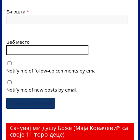
Е-пошта
*
Веб место
Notify me of follow-up comments by email.
Notify me of new posts by email.
Сачувај ми душу Боже (Маја Ковачевић са
своје 11-торо деце)