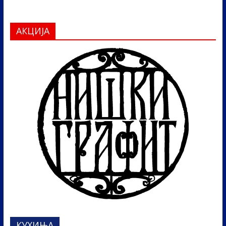
АКЦИЈА
КУХИЊА