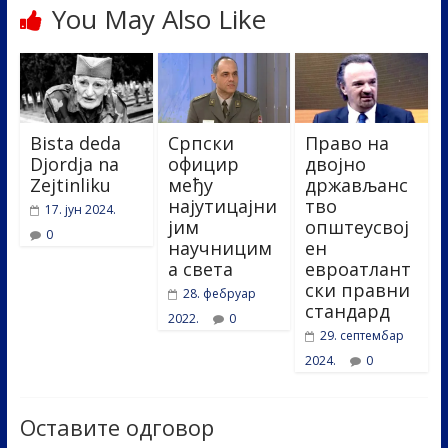
You May Also Like
Bista deda
Српски
Право на
Djordja na
официр
двојно
Zejtinliku
међу
држављанс
најутицајни
тво
17. јун 2024.
јим
општеусвој
0
научницим
ен
а света
евроатлант
ски правни
28. фебруар
стандард
2022.
0
29. септембар
2024.
0
Оставите одговор