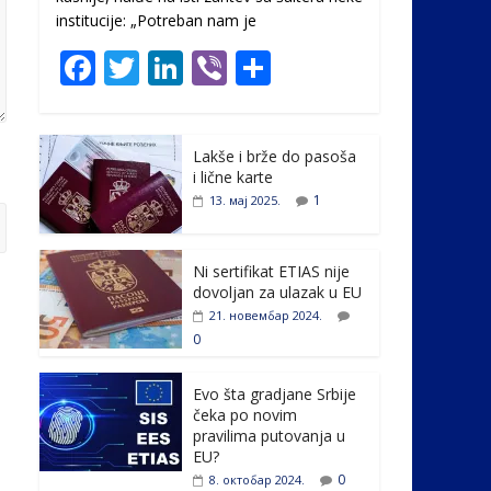
institucije: „Potreban nam je
F
T
Li
Vi
S
ac
w
n
b
h
e
itt
k
er
ar
Lakše i brže do pasoša
b
er
e
e
i lične karte
o
dI
1
13. мај 2025.
o
n
k
Ni sertifikat ETIAS nije
dovoljan za ulazak u EU
21. новембар 2024.
0
Evo šta gradjane Srbije
čeka po novim
pravilima putovanja u
EU?
0
8. октобар 2024.