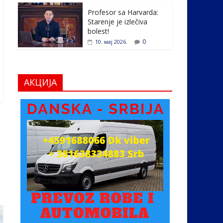
Profesor sa Harvarda:
Starenje je izlečiva
bolest!
0
10. мај 2026.
АКЦИЈА