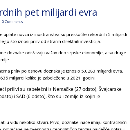
rdnih pet milijardi evra
0 Comments
uplate novca iz inostranstva su preskočile rekordnih 5 milijardi
nego što iznosi priliv od stranih direktnih investicija.
rane doznake održavaju važan deo srpske ekonomije, a sa druge
mlje.
cima priliv po osnovu doznaka je iznosio 5,0283 milijardi evra,
635 milijardi koliko je zabeleženo u 2021. godini.
i prilivi su zabeležni iz Nemačke (27 odsto), Švajcarske
dsto) i SAD (6 odsto), što su i zemlje iz kojih je
ti u vidu nekoliko stvari. Prvo, doznake inače imaju kontraciklični
, povećane neizvesnosti i geopolitičkih tenzija najčešće dolazi i