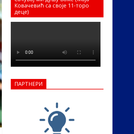
Ковачевић са своје 11-торо
деце)
ПАРТНЕРИ