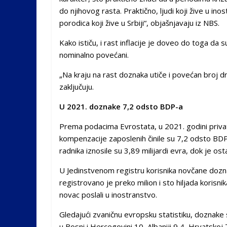
do njihovog rasta. Praktično, ljudi koji žive u i
porodica koji žive u Srbiji“, objašnjavaju iz NBS.
Kako ističu, i rast inflacije je doveo do toga da 
nominalno povećani.
„Na kraju na rast doznaka utiče i povećan broj drž
zaključuju.
U 2021. doznake 7,2 odsto BDP-a
Prema podacima Evrostata, u 2021. godini privat
kompenzacije zaposlenih činile su 7,2 odsto BDP
radnika iznosile su 3,89 milijardi evra, dok je os
U Jedinstvenom registru korisnika novčane dozna
registrovano je preko milion i sto hiljada korisnika
novac poslali u inostranstvo.
Gledajući zvaničnu evropsku statistiku, doznake 
u Bosni i Hercegovini 10, Albaniji 9,4, Hrvatskoj