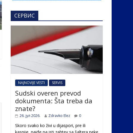
СЕРВИС
NAJNOVIJE VESTI
SERVIS
Sudski overen prevod
dokumenta: Šta treba da
znate?
26. јул 2026.
Zdravko Elez
0
Skoro svako ko živi u dijaspori, pre ili
kasnije, naiđe na isti zahtev sa šaltera neke