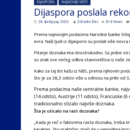
DIJASPORA
NAJNOVIJE VESTI
Dijaspora poslala reko
28. фебруар 2023.
Zdravko Elez
814 Views
Prema najnovijim podacima Narodne banke Srbije 
evra. Naši ljudi iz dijaspore su poslali više novca 
Pitanje doznaka ima dvostrukodno. Sa jedne st
su znak sve većeg odliva stanovništva iz naše ze
Kako za taj list kažu iz NBS, prema njihovim poda
što je za 38,3 odsto više u odnosu na priliv od 3,
Prema podacima naše centralne banke, najveć
(14 odsto), Austrije (11 odsto), Francuske (6 o
tradicionalno stizalo najviše doznaka.
Šta je uticalo na rast doznaka?
„Kada je reč o faktorima rasta doznaka, treba ima
karakter, što praktično znači da u periodima kriza