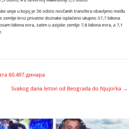
ke unije u kojoj je 56 odsto novčanih transfera obavljeno među
će zemlje kroz privatne doznake isplaćeno ukupno 37,7 biliona
 osam biliona evra, zatim u azijske zemlje 7,8 biliona evra, a 7,1
e.
та 60.497 динара
Svakog dana letovi od Beograda do Njujorka
→