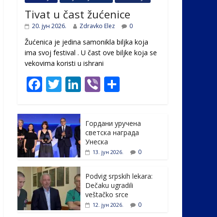
Tivat u čast žućenice
20. јун 2026.
Zdravko Elez
0
Žućenica je jedina samonikla biljka koja
ima svoj festival . U čast ovе biljke koja se
vekovima koristi u ishrani
F
T
Li
Vi
S
ac
w
n
b
h
e
itt
k
er
ar
Гордани уручена
b
er
e
e
светска награда
o
dI
Унеска
0
13. јун 2026.
o
n
k
Podvig srpskih lekara:
Dečaku ugradili
veštačko srce
0
12. јун 2026.