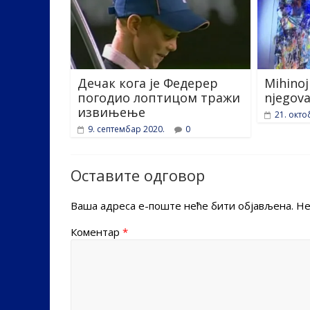
Дечак кога је Федерер
Mihinoj
погодио лоптицом тражи
njegova
извињење
21. окто
9. септембар 2020.
0
Оставите одговор
Ваша адреса е-поште неће бити објављена.
Не
Коментар
*