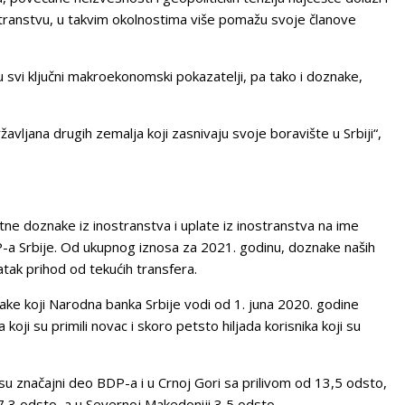
nostranstvu, u takvim okolnostima više pomažu svoje članove
su svi ključni makroekonomski pokazatelji, pa tako i doznake,
avljana drugih zemalja koji zasnivaju svoje boravište u Srbiji“,
ne doznake iz inostranstva i uplate iz inostranstva na ime
-a Srbije. Od ukupnog iznosa za 2021. godinu, doznake naših
tatak prihod od tekućih transfera.
ke koji Narodna banka Srbije vodi od 1. juna 2020. godine
 koji su primili novac i skoro petsto hiljada korisnika koji su
su značajni deo BDP-a i u Crnoj Gori sa prilivom od 13,5 odsto,
 7,3 odsto, a u Severnoj Makedoniji 3,5 odsto.