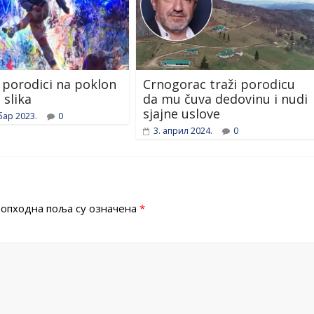
 porodici na poklon
Crnogorac traži porodicu
 slika
da mu čuva dedovinu i nudi
sjajne uslove
бар 2023.
0
3. април 2024.
0
опходна поља су означена
*