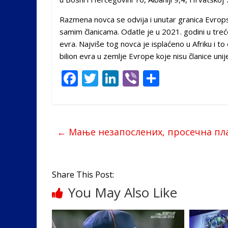
Razmena novca se odvija i unutar granica Evrops
samim članicama. Odatle je u 2021. godini u tre
evra. Najviše tog novca je isplaćeno u Afriku i to
bilion evra u zemlje Evrope koje nisu članice unij
F
T
Li
Vi
S
ac
w
n
b
h
e
itt
k
er
ar
b
er
e
e
←
Мање незапослених, просечна пла
o
dI
o
n
k
Share This Post:
You May Also Like