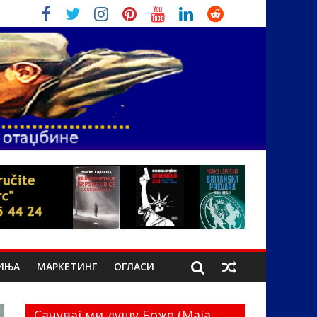
ИЊА
МАРКЕТИНГ
ОГЛАСИ
Сачувај ми душу Боже (Маја