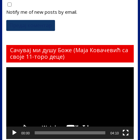
Notify me of new posts by email.
Сачувај ми душу Боже (Маја Ковачевић са
своје 11-торо деце)
Прегледач
видео
записа
00:00
04:10