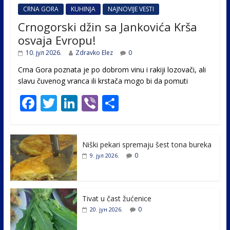
CRNA GORA
KUHINJA
NAJNOVIJE VESTI
Crnogorski džin sa Jankovića Krša
osvaja Evropu!
10. јул 2026.
Zdravko Elez
0
Crna Gora poznata je po dobrom vinu i rakiji lozovači, ali
slavu čuvenog vranca ili krstača mogo bi da pomuti
F
T
Li
Vi
S
ac
w
n
b
h
e
itt
k
er
ar
Niški pekari spremaju šest tona bureka
b
er
e
e
0
9. јул 2026.
o
dI
o
n
k
Tivat u čast žućenice
0
20. јун 2026.