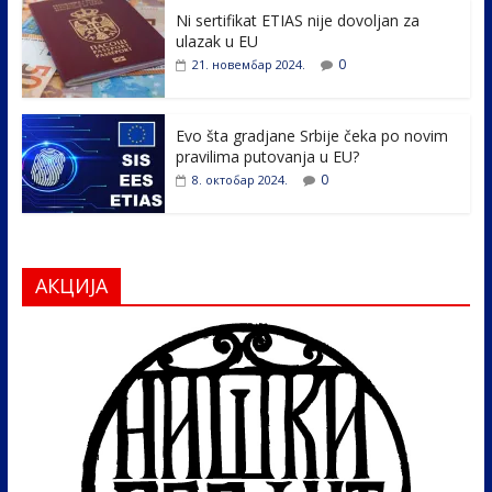
k
Ni sertifikat ETIAS nije dovoljan za
ulazak u EU
0
21. новембар 2024.
Evo šta gradjane Srbije čeka po novim
pravilima putovanja u EU?
0
8. октобар 2024.
АКЦИЈА