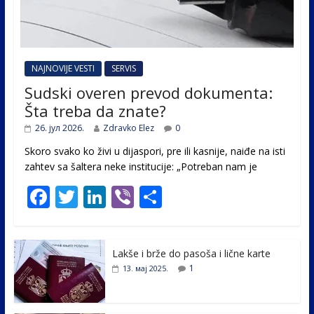
NAJNOVIJE VESTI
SERVIS
Sudski overen prevod dokumenta:
Šta treba da znate?
26. јул 2026.
Zdravko Elez
0
Skoro svako ko živi u dijaspori, pre ili kasnije, naiđe na isti
zahtev sa šaltera neke institucije: „Potreban nam je
F
T
Li
Vi
S
ac
w
n
b
h
e
itt
k
er
ar
Lakše i brže do pasoša i lične karte
b
er
e
e
1
13. мај 2025.
o
dI
o
n