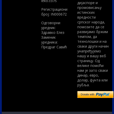
leko.co.rs
дијаспоре и
промовисању
Регистрациони
истинских
број: IN000672
вредности
српског народа,
Одговорни
помозите да се
уредник:
развијамо бржим
Здравко Елез
темпом, да
Заменик
технолошки и на
уредника:
сваки други начин
Предраг Савић
унапређујемо
нашу и вашу веб
страницу. Од
велике помоћи
нам је зато сваки
динар, евро,
долар, фунта или
рубља.