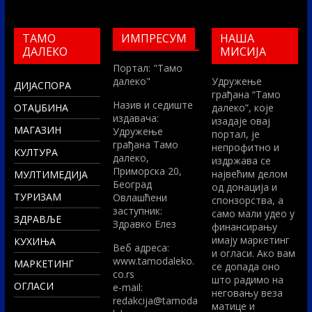
ТАМО
ИМПРЕСУМ
НАША
ДАЛЕКО
МИСИЈА
Портал: "Тамо
далеко"
Удружење
ДИЈАСПОРА
грађана “Тамо
Назив и седиште
ОТАЏБИНА
далеко”, које
издавача:
изадаје овај
МАГАЗИН
Удружење
портал, је
грађана Тамо
непрофитно и
КУЛТУРА
далеко,
издржава се
Приморска 20,
највећим делом
МУЛТИМЕДИЈА
Београд
од донација и
ТУРИЗАМ
Овлашћени
спонзорства, а
заступник:
само мали удео у
ЗДРАВЉЕ
Здравко Елез
финансирању
имају маркетинг
КУХИЊА
Вeб адреса:
и огласи. Ако вам
www.tamodaleko.
МАРКЕТИНГ
се допада оно
co.rs
што радимо на
ОГЛАСИ
e-mail:
неговању веза
redakcija@tamoda
матице и