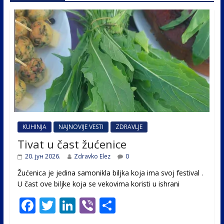
KUHINJA
NAJNOVIJE VESTI
ZDRAVLJE
Tivat u čast žućenice
20. јун 2026.
Zdravko Elez
0
Žućenica je jedina samonikla biljka koja ima svoj festival .
U čast ovе biljke koja se vekovima koristi u ishrani
F
T
Li
Vi
S
ac
w
n
b
h