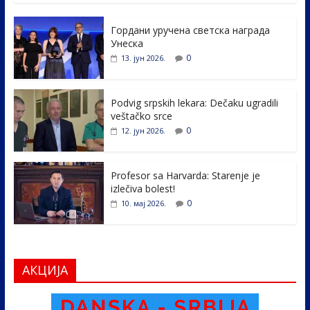
e
itt
k
er
ar
Гордани уручена светска награда
b
er
e
e
Унеска
o
dI
0
13. јун 2026.
o
n
k
Podvig srpskih lekara: Dečaku ugradili
veštačko srce
0
12. јун 2026.
Profesor sa Harvarda: Starenje je
izlečiva bolest!
0
10. мај 2026.
АКЦИЈА