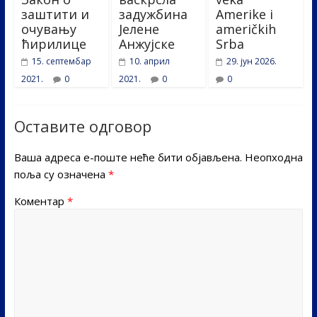
заштити и
задужбина
Amerike i
очувању
Јелене
američkih
ћирилице
Анжујске
Srba
15. септембар
10. април
29. јун 2026.
2021.
0
2021.
0
0
Оставите одговор
Ваша адреса е-поште неће бити објављена.
Неопходна
поља су означена
*
Коментар
*