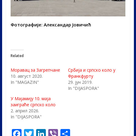
Фотографије: Александар Јовичић
Related
Моравац за Загрепчане
Србија и српско коло у
10. август 2020.
Франкфурту
In "MAGAZIN"
29. јун 2019.
In "DIJASPORA"
У Мајамију 10. маја
заиграће српско коло
2. април 2026.
In "DIJASPORA"
F
T
Li
Vi
S