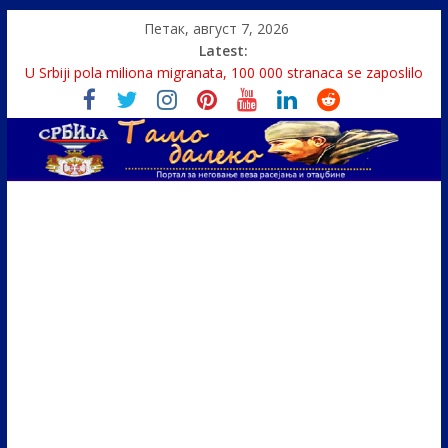
Петак, август 7, 2026
Latest:
U Srbiji pola miliona migranata, 100 000 stranaca se zaposlilo
Како је „Господар књига“ проглашен народним
непријатељем
Čije je pravo na istinu o Nikoli Tesli?
Srbin zaspao na Dunavu, reka ga odnela u Rumuniju
Politika i seks glavne teme srpskih medija