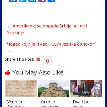
ac
w
n
b
h
e
itt
k
er
ar
b
er
e
e
←
Amerikanki se dopada Srbija, ali ne i
o
dI
Srpkinje
o
n
k
Човек који је имао „Кључ језика српског“
→
Share This Post:
0
You May Also Like
Усвојен
Како је
Dva i po
Закон о
васкрсла
veka