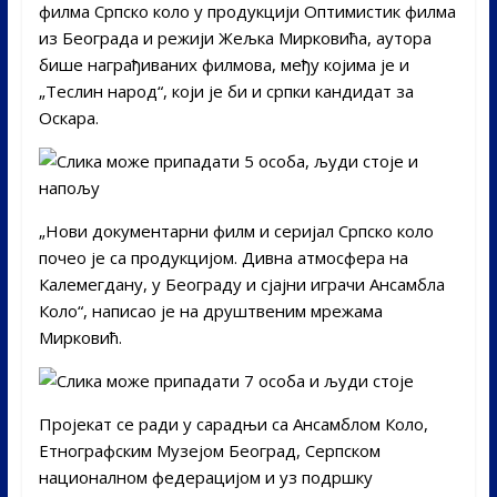
филма Српско коло у продукцији Оптимистик филма
из Београда и режији Жељка Мирковића, аутора
бише награђиваних филмова, међу којима је и
„Теслин народ“, који је би и српки кандидат за
Оскара.
„Нови документарни филм и серијал Српско коло
почео је са продукцијом. Дивна атмосфера на
Калемегдану, у Београду и сјајни играчи Ансамбла
Коло“, написао је на друштвеним мрежама
Мирковић.
Пројекат се ради у сарадњи са Ансамблом Коло,
Етнографским Музејом Београд, Серпском
националном федерацијом и уз подршку