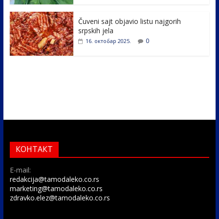
Čuveni sajt objavio listu najgorih
srpskih jela
0
16. октобар 2025.
КОНТАКТ
E-mail:
redakcija@tamodaleko.co.rs
marketing@tamodaleko.co.rs
zdravko.elez@tamodaleko.co.rs