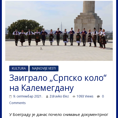
KULTURA
NAJNOVIJE VESTI
Заиграло „Српско коло“
на Калемегдану
9. септембар 2021.
Zdravko Elez
1093 Views
0
Comments
У Боеграду је данас почело снимање документрног