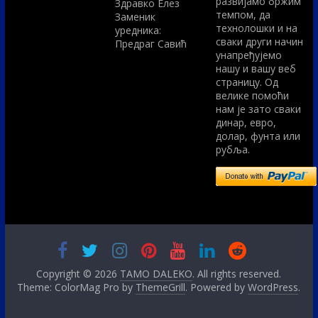
развијамо бржим
Здравко Елез
темпом, да
Заменик
технолошки и на
уредника:
сваки други начин
Предраг Савић
унапређујемо
нашу и вашу веб
страницу. Од
велике помоћи
нам је зато сваки
динар, евро,
долар, фунта или
рубља.
Copyright © 2026
TAMO DALEKO
. All rights reserved.
Theme: ColorMag Pro by
ThemeGrill
. Powered by
WordPress
.