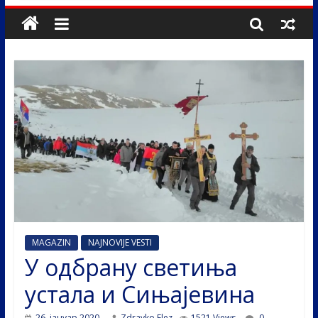
MAGAZIN
NAJNOVIJE VESTI
У одбрану светиња
устала и Сињајевина
26. јануар 2020.
Zdravko Elez
1521 Views
0