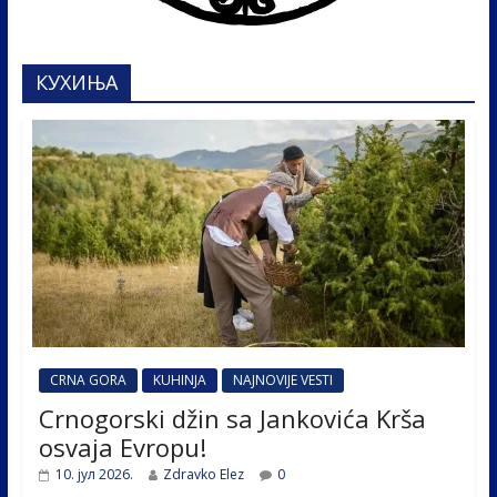
КУХИЊА
CRNA GORA
KUHINJA
NAJNOVIJE VESTI
Crnogorski džin sa Jankovića Krša
osvaja Evropu!
10. јул 2026.
Zdravko Elez
0