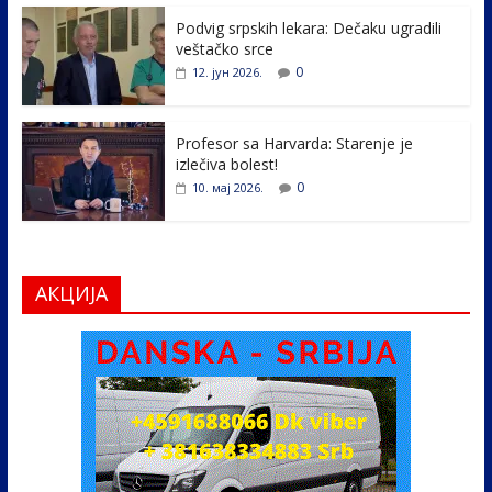
k
Podvig srpskih lekara: Dečaku ugradili
veštačko srce
0
12. јун 2026.
Profesor sa Harvarda: Starenje je
izlečiva bolest!
0
10. мај 2026.
АКЦИЈА