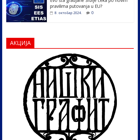
Evo šta gradjane Srbije čeka po novim
pravilima putovanja u EU?
0
8. октобар 2024.
АКЦИЈА