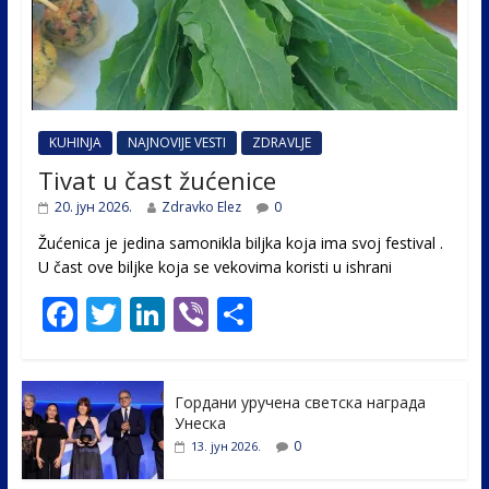
KUHINJA
NAJNOVIJE VESTI
ZDRAVLJE
Tivat u čast žućenice
20. јун 2026.
Zdravko Elez
0
Žućenica je jedina samonikla biljka koja ima svoj festival .
U čast ovе biljke koja se vekovima koristi u ishrani
F
T
Li
Vi
S
ac
w
n
b
h
e
itt
k
er
ar
Гордани уручена светска награда
b
er
e
e
Унеска
o
dI
0
13. јун 2026.
o
n