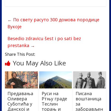
ac
w
n
b
h
e
itt
k
er
ar
b
er
e
e
←
По свету расуто 300 домова породице
o
dI
Вукоје
o
n
Besedio zdravicu šest i po sati bez
k
prestanka
→
Share This Post:
You May Also Like
Предавања
Руси на
Писана
Оливера
Ртњу граде
воштаница
Суботића у
Теслин
за
Данској и
торањ и
заборављен