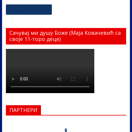
Сачувај ми душу Боже (Маја Ковачевић са
своје 11-торо деце)
ПАРТНЕРИ