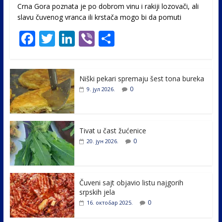
Crna Gora poznata je po dobrom vinu i rakiji lozovači, ali
slavu čuvenog vranca ili krstača mogo bi da pomuti
F
T
Li
Vi
S
ac
w
n
b
h
e
itt
k
er
ar
Niški pekari spremaju šest tona bureka
b
er
e
e
0
9. јул 2026.
o
dI
o
n
k
Tivat u čast žućenice
0
20. јун 2026.
Čuveni sajt objavio listu najgorih
srpskih jela
0
16. октобар 2025.