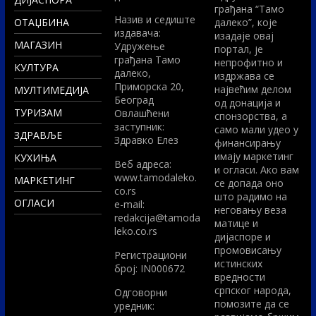
грађана “Тамо
Назив и седиште
ОТАЏБИНА
далеко”, које
издавача:
изадаје овај
МАГАЗИН
Удружење
портал, је
грађана Тамо
непрофитно и
КУЛТУРА
далеко,
издржава се
Приморска 20,
највећим делом
МУЛТИМЕДИЈА
Београд
од донација и
ТУРИЗАМ
Овлашћени
спонзорства, а
заступник:
само мали удео у
ЗДРАВЉЕ
Здравко Елез
финансирању
имају маркетинг
КУХИЊА
Вeб адреса:
и огласи. Ако вам
www.tamodaleko.
МАРКЕТИНГ
се допада оно
co.rs
што радимо на
ОГЛАСИ
e-mail:
неговању веза
redakcija@tamoda
матице и
leko.co.rs
дијаспоре и
промовисању
Регистрациони
истинских
број: IN000672
вредности
српског народа,
Одговорни
помозите да се
уредник: