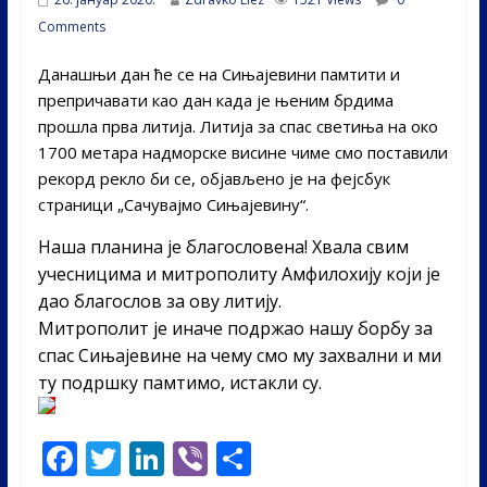
Comments
Данашњи дан ће се на Сињајевини памтити и
препричавати као дан када је њеним брдима
прошла прва литија. Литија за спас светиња на око
1700 метара надморске висине чиме смо поставили
рекорд рекло би се, објављено је на фејсбук
страници „Сачувајмо Сињајевину“.
Наша планина је благословена! Хвала свим
учесницима и митрополиту Амфилохију који је
дао благослов за ову литију.
Митрополит је иначе подржао нашу борбу за
спас Сињајевине на чему смо му захвални и ми
ту подршку памтимо, истакли су.
F
T
Li
Vi
S