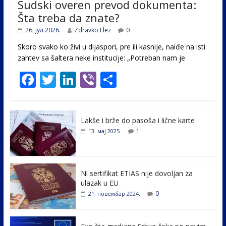
Sudski overen prevod dokumenta:
Šta treba da znate?
26. јул 2026.
Zdravko Elez
0
Skoro svako ko živi u dijaspori, pre ili kasnije, naiđe na isti
zahtev sa šaltera neke institucije: „Potreban nam je
F
T
Li
Vi
S
ac
w
n
b
h
e
itt
k
er
ar
Lakše i brže do pasoša i lične karte
b
er
e
e
1
13. мај 2025.
o
dI
o
n
k
Ni sertifikat ETIAS nije dovoljan za
ulazak u EU
0
21. новембар 2024.