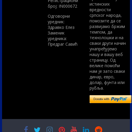
Регистрациони
истинских
број: IN000672
вредности
српског народа,
Одговорни
помозите да се
уредник:
развијамо бржим
Здравко Елез
темпом, да
Заменик
технолошки и на
уредника:
сваки други начин
Предраг Савић
унапређујемо
нашу и вашу веб
страницу. Од
велике помоћи
нам је зато сваки
динар, евро,
долар, фунта или
рубља.