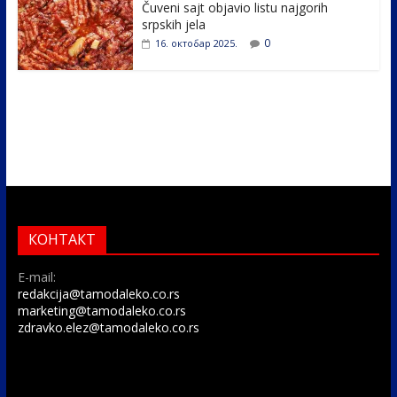
Čuveni sajt objavio listu najgorih
srpskih jela
0
16. октобар 2025.
КОНТАКТ
E-mail:
redakcija@tamodaleko.co.rs
marketing@tamodaleko.co.rs
zdravko.elez@tamodaleko.co.rs