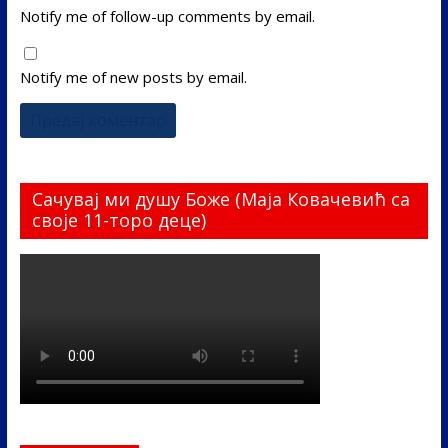
Notify me of follow-up comments by email.
Notify me of new posts by email.
Сачувај ми душу Боже (Маја Ковачевић са
своје 11-торо деце)