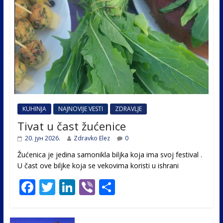
KUHINJA
NAJNOVIJE VESTI
ZDRAVLJE
Tivat u čast žućenice
20. јун 2026.
Zdravko Elez
0
Žućenica je jedina samonikla biljka koja ima svoj festival .
U čast ovе biljke koja se vekovima koristi u ishrani
F
T
Li
Vi
S
ac
w
n
b
h
e
itt
k
er
ar