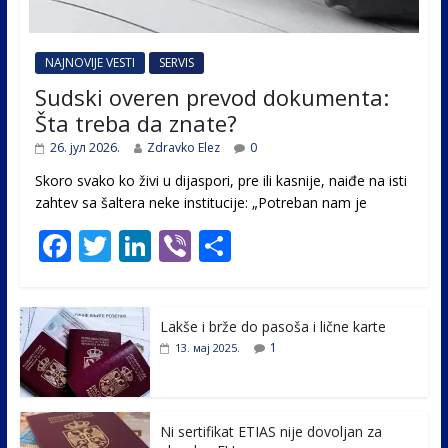
NAJNOVIJE VESTI
SERVIS
Sudski overen prevod dokumenta:
Šta treba da znate?
26. јул 2026.
Zdravko Elez
0
Skoro svako ko živi u dijaspori, pre ili kasnije, naiđe na isti
zahtev sa šaltera neke institucije: „Potreban nam je
F
T
Li
Vi
S
ac
w
n
b
h
e
itt
k
er
ar
Lakše i brže do pasoša i lične karte
b
er
e
e
1
13. мај 2025.
o
dI
o
n
k
Ni sertifikat ETIAS nije dovoljan za