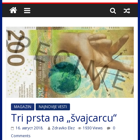
MAGAZIN
NAJNOVIJE VESTI
Tri prsta na „švajcarcu“
16. август 2018.
Zdravko Elez
1930 Views
0
Comments