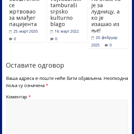
се
tamburaši
је за
жртвовао
srpsko
лудницу, а
за млађег
kulturno
ко је
пацијента
blago
изашао из
ње!
25. март 2020.
16. март 2022.
20. фебруар
0
0
2025.
0
Оставите одговор
Ваша адреса е-поште неће бити објављена.
Неопходна
поља су означена
*
Коментар
*