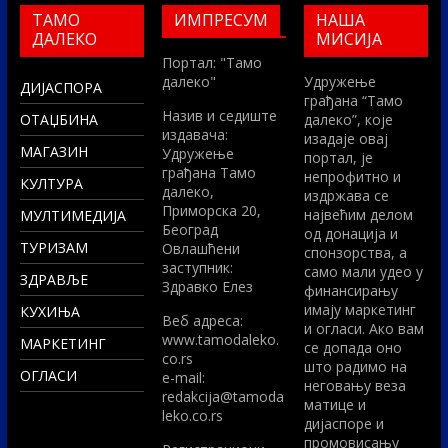
ТАМО
ИМПРЕСУМ
НАША
ДАЛЕКО
МИСИЈА
Портал: "Тамо
далеко"
Удружење
ДИЈАСПОРА
грађана “Тамо
Назив и седиште
ОТАЏБИНА
далеко”, које
издавача:
изадаје овај
МАГАЗИН
Удружење
портал, је
грађана Тамо
непрофитно и
КУЛТУРА
далеко,
издржава се
Приморска 20,
највећим делом
МУЛТИМЕДИЈА
Београд
од донација и
ТУРИЗАМ
Овлашћени
спонзорства, а
заступник:
само мали удео у
ЗДРАВЉЕ
Здравко Елез
финансирању
имају маркетинг
КУХИЊА
Вeб адреса:
и огласи. Ако вам
www.tamodaleko.
МАРКЕТИНГ
се допада оно
co.rs
што радимо на
ОГЛАСИ
e-mail:
неговању веза
redakcija@tamoda
матице и
leko.co.rs
дијаспоре и
промовисању