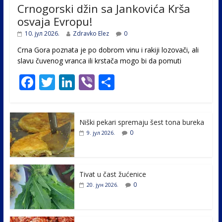
Crnogorski džin sa Jankovića Krša
osvaja Evropu!
10. јул 2026.
Zdravko Elez
0
Crna Gora poznata je po dobrom vinu i rakiji lozovači, ali
slavu čuvenog vranca ili krstača mogo bi da pomuti
F
T
Li
Vi
S
ac
w
n
b
h
e
itt
k
er
ar
Niški pekari spremaju šest tona bureka
b
er
e
e
0
9. јул 2026.
o
dI
o
n
k
Tivat u čast žućenice
0
20. јун 2026.