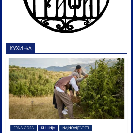
КУХИЊА
CRNA GORA
KUHINJA
NAJNOVIJE VESTI