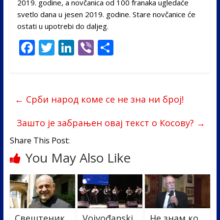
2019. godine, a novčanica od 100 franaka ugledaće
svetlo dana u jesen 2019. godine. Stare novčanice će
ostati u upotrebi do daljeg.
F
T
Li
Vi
S
ac
w
n
b
h
e
itt
k
er
ar
b
er
e
e
←
Срби народ коме се не зна ни број!
o
dI
o
n
Зашто је забрањен овај текст о Косову?
→
k
Share This Post:
You May Also Like
Свештеник
Vojvođanski
Не знам ко