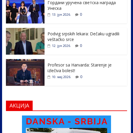
Гордани уручена светска награда
b
er
e
e
Унеска
o
dI
0
13. јун 2026.
o
n
k
Podvig srpskih lekara: Dečaku ugradili
veštačko srce
0
12. јун 2026.
Profesor sa Harvarda: Starenje je
izlečiva bolest!
0
10. мај 2026.
АКЦИЈА