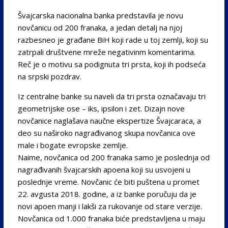
Švajcarska nacionalna banka predstavila je novu
novčanicu od 200 franaka, a jedan detalj na njoj
razbesneo je građane BiH koji rade u toj zemlji, koji su
zatrpali društvene mreže negativinm komentarima.
Reč je o motivu sa podignuta tri prsta, koji ih podseća
na srpski pozdrav.
Iz centralne banke su naveli da tri prsta označavaju tri
geometrijske ose – iks, ipsilon i zet. Dizajn nove
novčanice naglašava naučne ekspertize Švajcaraca, a
deo su naširoko nagrađivanog skupa novčanica ove
male i bogate evropske zemlje.
Naime, novčanica od 200 franaka samo je poslednja od
nagrađivanih švajcarskih apoena koji su usvojeni u
poslednje vreme. Novčanic će biti puštena u promet
22. avgusta 2018. godine, a iz banke poručuju da je
novi apoen manji i lakši za rukovanje od stare verzije.
Novčanica od 1.000 franaka biće predstavljena u maju