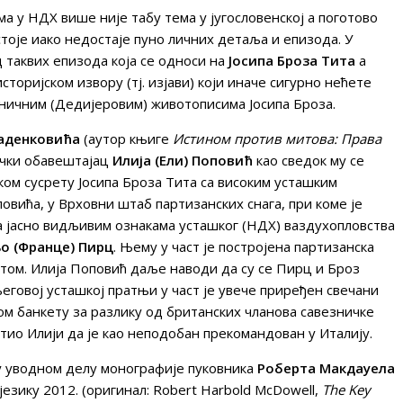
а у НДХ више није табу тема у југословенској а поготово
тоје иако недостаје пуно личних детаља и епизода. У
 таквих епизода која се односи на
Јосипа Броза Тита
а
сторијском извору (тј. изјави) који иначе сигурно нећете
аничним (Дедијеровим) животописима Јосипа Броза.
Раденковића
(аутор књиге
Истином против митова: Права
ички обавештајац
Илија (Ели) Поповић
као сведок му се
ком сусрету Јосипа Броза Тита са високим усташким
вића, у Врховни штаб партизанских снага, при коме је
а јасно видљивим ознакама усташког (НДХ) ваздухопловства
о (Франце) Пирц
. Њему у част је постројена партизанска
итом. Илија Поповић даље наводи да су се Пирц и Броз
говој усташкој пратњи у част је увече приређен свечани
вом банкету за разлику од британских чланова савезничке
тио Илији да је као неподобан прекомандован у Италију.
у уводном делу монографије пуковника
Роберта Макдауела
језику 2012. (оригинал: Robert Harbold McDowell,
The Key