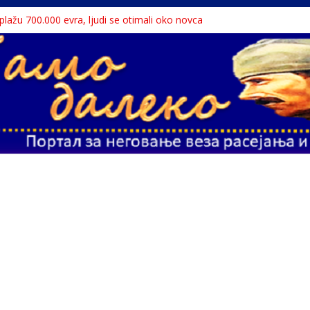
a plažu 700.000 evra, ljudi se otimali oko novca
 Dunavu, reka ga odnela u Rumuniju
lavne teme srpskih medija
liona migranata, 100 000 stranaca se zaposlilo
te sa litice visoke 15 metara