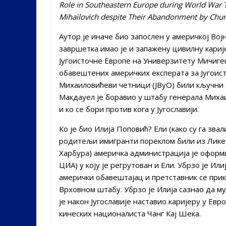
Role in Southeastern Europe during World War
Mihailovich despite Their Abandonment by Churc
Аутор је иначе био запослен у америчкој Вој
завршетка имао је и запажену цивилну кариј
Југоисточне Европе на Универзитету Мичиген
обавештених америчких експерата за Југоисто
Михаиловићеви четници (ЈВуО) били кључни 
Макдауел је боравио у штабу генерала Михаи
и ко се бори против кога у Југославији.
Ко је био Илија Поповић? Ели (како су га зва
родитељи имигранти пореклом били из Лике. 
Харбура) америчка администрација је оформ
ЦИА) у коју је регрутован и Ели. Убрзо је Или
амерички обавештајац и претставник се при
Врховном штабу. Убрзо је Илија сазнао да му
је након Југославије наставио каријеру у Евр
кинеских националиста Чанг Кај Шека.