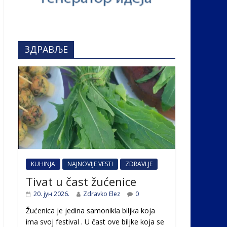
ЗДРАВЉЕ
KUHINJA
NAJNOVIJE VESTI
ZDRAVLJE
Tivat u čast žućenice
20. јун 2026.
Zdravko Elez
0
Žućenica je jedina samonikla biljka koja
ima svoj festival . U čast ovе biljke koja se