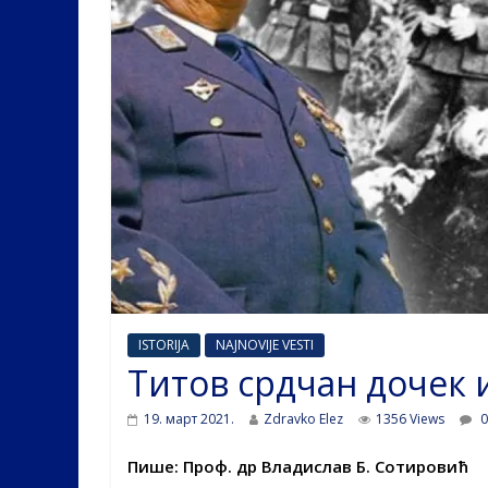
ISTORIJA
NAJNOVIJE VESTI
Титов срдчан дочек и
19. март 2021.
Zdravko Elez
1356 Views
0
Пише: Проф. др Владислав Б. Сотировић