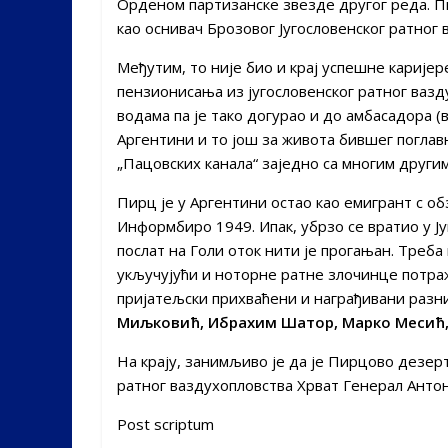
Орденом партизанске звезде другог реда. П
као оснивач Брозовог Југословенског ратног 
Међутим, то није био и крај успешне карије
пензионисања из југословенског ратног вазд
водама па је тако догурао и до амбасадора (в
Аргентини и то још за живота бившег поглав
„Пацовских канала“ заједно са многим други
Пирц је у Аргентини остао као емигрант с о
Информбиро 1949. Ипак, убрзо се вратио у Ју
послат на Голи оток нити је прогањан. Треб
укључујући и ноторне ратне злочинце потраж
пријатељски прихваћени и награђивани разни
Миљковић, Ибрахим Шатор, Марко Месић
На крају, занимљиво је да је Пирцово дезер
ратног ваздухопловства Хрват Генерал Антон
Post scriptum