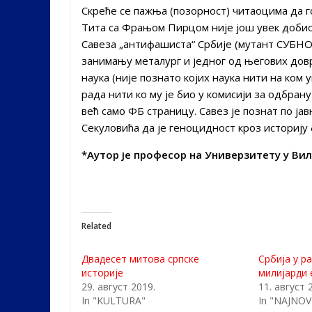
Скреће се пажња (позорност) читаоцима да г
Тита са Фрањом Пирцом није још увек добио
Савеза „антифашиста“ Србије (мутант СУБНО
занимању металург и једног од његових до
наука (није познато којих наука нити на ком
рада нити ко му је био у комисији за одбрану
већ само ФБ страницу. Савез је познат по ја
Секуловића да је геноцидност кроз историју
*Аутор је професор на Универзитету у Ви
Related
Двадесет митова српске
Србија у р
историје
милијарди 
29. август 2019.
11. август 
In "KULTURA"
In "NAJNOVI