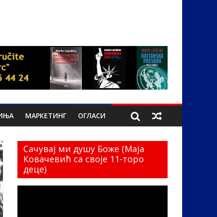
ИЊА
МАРКЕТИНГ
ОГЛАСИ
Сачувај ми душу Боже (Маја
Ковачевић са своје 11-торо
деце)
Прегледач
видео
записа