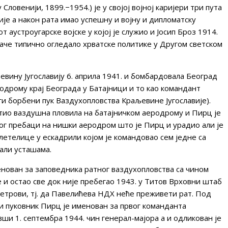
Словенији, 1899.−1954.) је у својој војној каријери три пута
ије а након рата имао успешну и војну и дипломатску
от аустроугарске војске у којој је служио и Јосип Броз 1914.
наче типично огледало хрватске политике у Другом светском
евину Југославију 6. априла 1941. и бомбардовала Београд
родрому крај Београда у Батајници и то као командант
и борбени пук Ваздухопловства Краљевине Југославије).
ио ваздушна пловила на батајничком аеродрому и Пирц је
ог пребаци на нишки аеродром што је Пирц и урадио али је
летелице у ескадрили којом је командовао сем једне са
дали усташама.
нован за заповедника ратног ваздухопловства са чином
 и остао све док није пребегао 1943. у Титов Врховни штаб
ветрови, тј. да Павелићева НДХ неће преживети рат. Под
 пуковник Пирц је именован за првог команданта
ши 1. септембра 1944. чин генерал-мајора а и одликован је