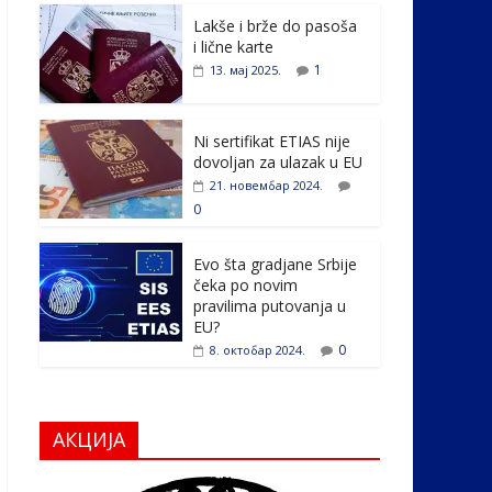
e
itt
k
er
ar
Lakše i brže do pasoša
b
er
e
e
i lične karte
o
dI
1
13. мај 2025.
o
n
k
Ni sertifikat ETIAS nije
dovoljan za ulazak u EU
21. новембар 2024.
0
Evo šta gradjane Srbije
čeka po novim
pravilima putovanja u
EU?
0
8. октобар 2024.
АКЦИЈА