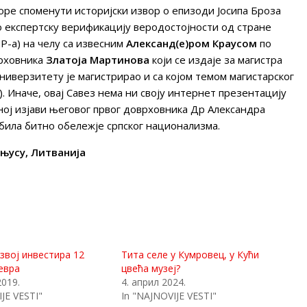
оре споменути историјски извор о епизоди Јосипа Броза
 експертску верификацију веродостојности од стране
Р-а) на челу са извесним
Александ(е)ром Краусом
по
врховника
Златоја Мартинова
који се издаје за магистра
 универзитету је магистрирао и са којом темом магистарског
). Иначе, овај Савез нема ни своју интернет презентацију
вној изјави његовог првог доврховника Др Александра
 била битно обележје српског национализма.
лњусу, Литванија
азвој инвестира 12
Тита селе у Кумровец, у Кући
евра
цвећа музеј?
2019.
4. април 2024.
JE VESTI"
In "NAJNOVIJE VESTI"