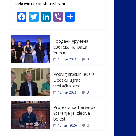
vekovima koristi u ishrani
F
T
Li
Vi
S
ac
w
n
b
h
e
itt
k
er
ar
Гордани уручена
b
er
e
e
светска награда
o
dI
Унеска
0
13. јун 2026.
o
n
k
Podvig srpskih lekara:
Dečaku ugradili
veštačko srce
0
12. јун 2026.
Profesor sa Harvarda:
Starenje je izlečiva
bolest!
0
10. мај 2026.