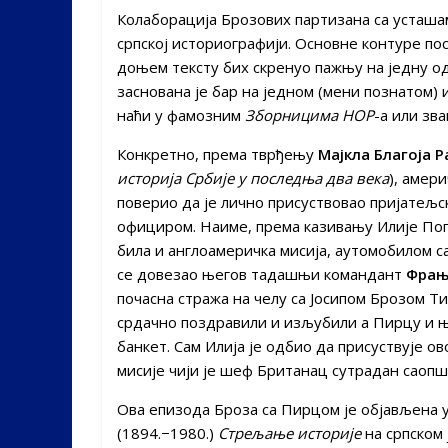
Колаборација Брозових партизана са усташам
српској историографији. Основне контуре пос
доњем тексту бих скренуо пажњу на једну од
заснована је бар на једном (мени познатом) и
наћи у фамозним
Зборницима НОР
-а или зв
Конкретно, према тврђењу
Мајкла Благоја 
историја Србије у последња два века
), амер
поверио да је лично присуствовао пријатељс
официром. Наиме, према казивању Илије Попо
била и англоамеричка мисија, аутомобилом с
се довезао његов тадашњи командант
Фрањ
почасна стража на челу са Јосипом Брозом Т
срдачно поздравили и изљубили а Пирцу и ње
банкет. Сам Илија је одбио да присуствује о
мисије чији је шеф Британац сутрадан саопш
Ова епизода Броза са Пирцом је објављена 
(1894.−1980.)
Стрељање историје
на српском 