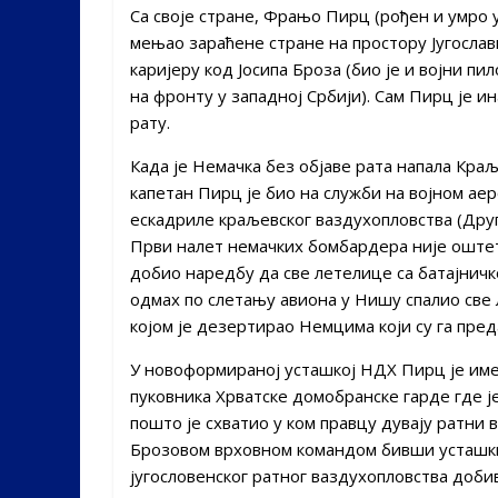
Са своје стране, Фрањо Пирц (рођен и умро у 
мењао зараћене стране на простору Југослав
каријеру код Јосипа Броза (био је и војни пил
на фронту у западној Србији). Сам Пирц је и
рату.
Када је Немачка без објаве рата напала Краљ
капетан Пирц је био на служби на војном ае
ескадриле краљевског ваздухопловства (Друг
Први налет немачких бомбардера није оштет
добио наредбу да све летелице са батајничк
одмах по слетању авиона у Нишу спалио све 
којом је дезертирао Немцима који су га пре
У новоформираној усташкој НДХ Пирц је име
пуковника Хрватске домобранске гарде где је
пошто је схватио у ком правцу дувају ратни 
Брозовом врховном командом бивши усташки
југословенског ратног ваздухопловства добив