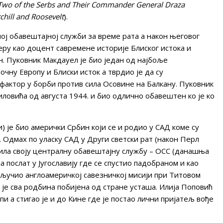
 Two of the Serbs and Their Commander General Draza
hill and Roosevelt
).
ној обавештајној служби за време рата а након његовог
еру као доцент савремене историје Блиског истока и
. Пуковник Макдауел је био један од најбоље
чну Европу и Блиски исток а тврдио је да су
фактор у борби против сила Осовине на Балкану. Пуковник
ловића од августа 1944. и био одлично обавештен ко је ко
ли) је био амерички Србин који се и родио у САД коме су
Одмах по уласку САД у Други светски рат (након Перл
ила своју централну обавештајну службу – ОСС (данашња
ја послат у Југославију где се спустио падобраном и као
кључио англоамеричкој савезничкој мисији при Титовом
 је сва родбина побијена од стране усташа. Илија Поповић
опи а стигао је и до Кине где је постао лични пријатељ вође