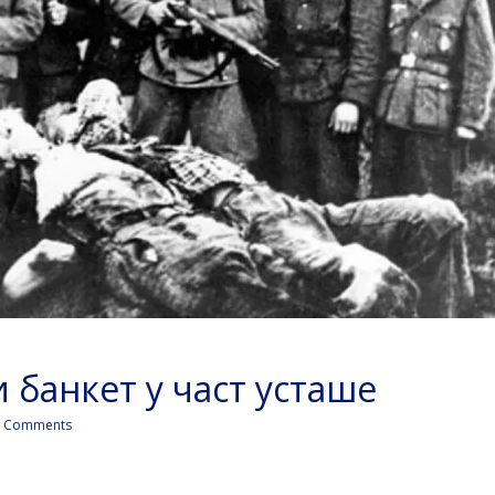
 банкет у част усташе
 Comments