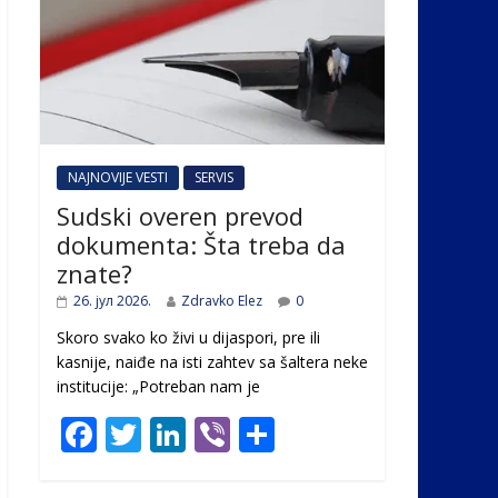
NAJNOVIJE VESTI
SERVIS
Sudski overen prevod
dokumenta: Šta treba da
znate?
26. јул 2026.
Zdravko Elez
0
Skoro svako ko živi u dijaspori, pre ili
kasnije, naiđe na isti zahtev sa šaltera neke
institucije: „Potreban nam je
F
T
Li
Vi
S
ac
w
n
b
h