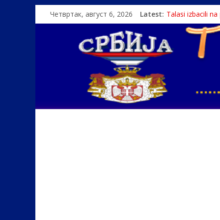
Четвртак, август 6, 2026
Latest:
Talasi izbacili n
Srbin zaspao na
Politika i seks g
U Srbiji pola mi
Monasi spasili de