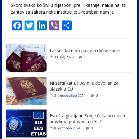
Skoro svako ko živi u dijaspori, pre ili kasnije, naiđe na isti
zahtev sa šaltera neke institucije: „Potreban nam je
F
T
Li
Vi
S
ac
w
n
b
h
e
itt
k
er
ar
Lakše i brže do pasoša i lične karte
b
er
e
e
1
13. мај 2025.
o
dI
o
n
k
Ni sertifikat ETIAS nije dovoljan za
ulazak u EU
0
21. новембар 2024.
Evo šta gradjane Srbije čeka po novim
pravilima putovanja u EU?
0
8. октобар 2024.