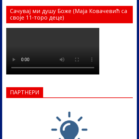
Сачувај ми душу Боже (Маја Ковачевић са
своје 11-торо деце)
ПАРТНЕРИ