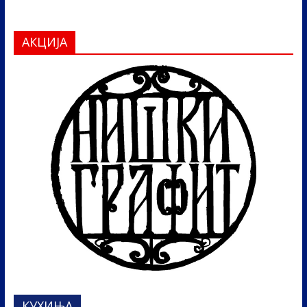
АКЦИЈА
КУХИЊА