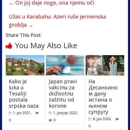
←
On joj daje noge, ona njemu oči
o
dI
o
n
Užas u Karabahu: Azeri ruše jermenska
groblja
→
k
Share This Post:
You May Also Like
Kako je
Japan pravi
На
luka u
vakcinu za
Десанкино
Tesaliji
doživotnu
м дану
postala
zaštitu od
истина о
srpska oaza
korone
њеном
супругу
1. јул 2021.
1. јануар 2022.
8. јун 2026.
0
0
0