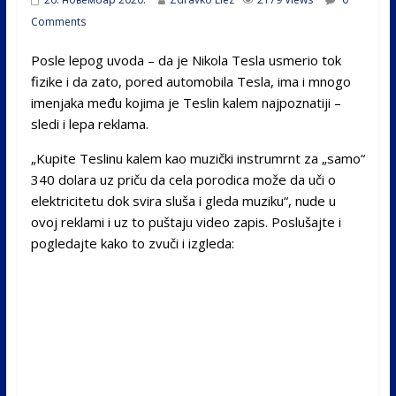
Comments
Posle lepog uvoda – da je Nikola Tesla usmerio tok
fizike i da zato, pored automobila Tesla, ima i mnogo
imenjaka među kojima je Teslin kalem najpoznatiji –
sledi i lepa reklama.
„Kupite Teslinu kalem kao muzički instrumrnt za „samo“
340 dolara uz priču da cela porodica može da uči o
elektricitetu dok svira sluša i gleda muziku“, nude u
ovoj reklami i uz to puštaju video zapis. Poslušajte i
pogledajte kako to zvuči i izgleda: