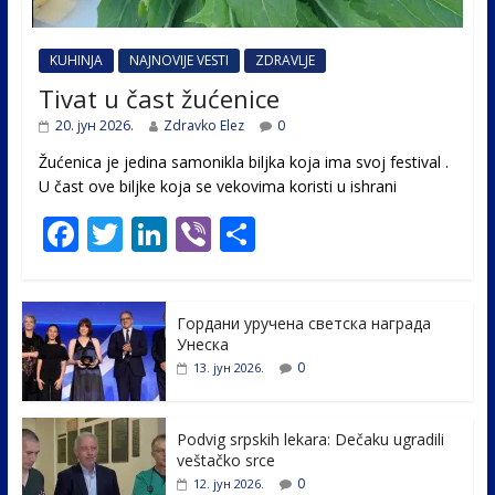
KUHINJA
NAJNOVIJE VESTI
ZDRAVLJE
Tivat u čast žućenice
20. јун 2026.
Zdravko Elez
0
Žućenica je jedina samonikla biljka koja ima svoj festival .
U čast ovе biljke koja se vekovima koristi u ishrani
F
T
Li
Vi
S
ac
w
n
b
h
e
itt
k
er
ar
Гордани уручена светска награда
b
er
e
e
Унеска
o
dI
0
13. јун 2026.
o
n
k
Podvig srpskih lekara: Dečaku ugradili
veštačko srce
0
12. јун 2026.