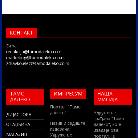
КОНТАКТ
E-mail:
redakcija@tamodaleko.co.rs
marketing@tamodaleko.co.rs
zdravko.elez@tamodaleko.co.rs
ТАМО
ИМПРЕСУМ
НАША
ДАЛЕКО
МИСИЈА
Портал: "Тамо
далеко"
Удружење
ДИЈАСПОРА
грађана “Тамо
Назив и седиште
ОТАЏБИНА
далеко”, које
издавача:
изадаје овај
МАГАЗИН
Удружење
портал, је