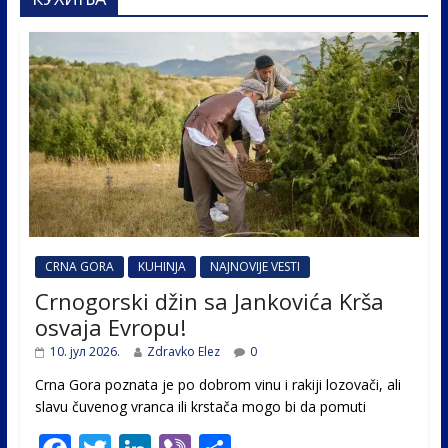
CRNA GORA
KUHINJA
NAJNOVIJE VESTI
Crnogorski džin sa Jankovića Krša
osvaja Evropu!
10. јул 2026.
Zdravko Elez
0
Crna Gora poznata je po dobrom vinu i rakiji lozovači, ali
slavu čuvenog vranca ili krstača mogo bi da pomuti