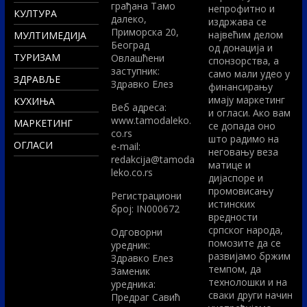
грађана Тамо
непрофитно и
КУЛТУРА
далеко,
издржава се
Приморска 20,
највећим делом
МУЛТИМЕДИЈА
Београд
од донација и
ТУРИЗАМ
Овлашћени
спонзорства, а
заступник:
само мали удео у
ЗДРАВЉЕ
Здравко Елез
финансирању
имају маркетинг
КУХИЊА
Вeб адреса:
и огласи. Ако вам
www.tamodaleko.
МАРКЕТИНГ
се допада оно
co.rs
што радимо на
ОГЛАСИ
e-mail:
неговању веза
redakcija@tamoda
матице и
leko.co.rs
дијаспоре и
промовисању
Регистрациони
истинских
број: IN000672
вредности
српског народа,
Одговорни
помозите да се
уредник:
развијамо бржим
Здравко Елез
темпом, да
Заменик
технолошки и на
уредника:
сваки други начин
Предраг Савић