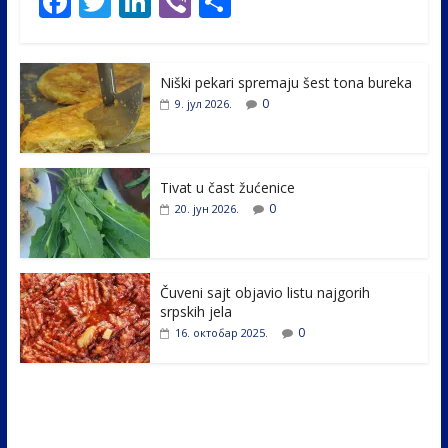
F
T
Li
Vi
S
ac
w
n
b
h
e
itt
k
er
ar
Niški pekari spremaju šest tona bureka
b
er
e
e
0
9. јул 2026.
o
dI
o
n
k
Tivat u čast žućenice
0
20. јун 2026.
Čuveni sajt objavio listu najgorih
srpskih jela
0
16. октобар 2025.