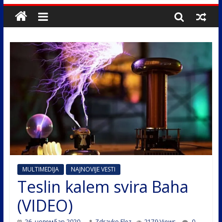
MULTIMEDIJA
NAJNOVIJE VESTI
Teslin kalem svira Baha
(VIDEO)
26. новембар 2020.
Zdravko Elez
2179 Views
0