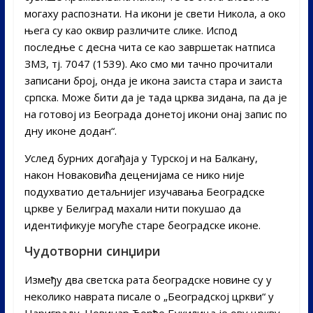
могаху распознати. На икони је свети Никола, а око
њега су као оквир различите слике. Испод
последње с десна чита се као завршетак натписа
ЗМЗ, тј. 7047 (1539). Ако смо ми тачно прочитали
записани број, онда је икона заиста стара и заиста
српска. Може бити да је тада црква зидана, па да је
на готовој из Београда донетој икони онај запис по
дну иконе додан“.
Услед бурних догађаја у Турској и на Балкану,
након Новаковића деценијама се нико није
подухватио детаљнијег изучавања Београдске
цркве у Белиград махали нити покушао да
идентификује могуће старе београдске иконе.
Чудотворни синџири
Између два светска рата београдске новине су у
неколико наврата писале о „Београдској цркви“ у
Цариграду. Новинар Ђорђе Букилица је ову цркву