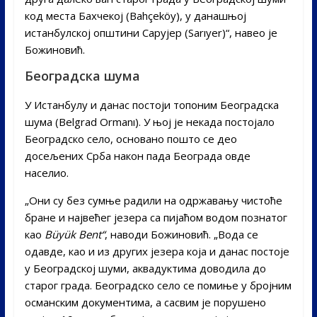
код места Бахчекој (Bahçeköy), у данашњој
истанбулској општини Сарујер (Sarıyer)“, навео је
Божиновић.
Београдска шума
У Истанбулу и данас постоји топоним Београдска
шума (Belgrad Ormanı). У њој је некада постојало
Београдско село, основано пошто се део
досељених Срба након пада Београда овде
населио.
„Они су без сумње радили на одржавању чистоће
бране и највећег језера са пијаћом водом познатог
као
Büyük Bent“
, наводи Божиновић. „Вода се
одавде, као и из других језера која и данас постоје
у Београдској шуми, аквадуктима доводила до
старог града. Београдско село се помиње у бројним
османским документима, а сасвим је порушено