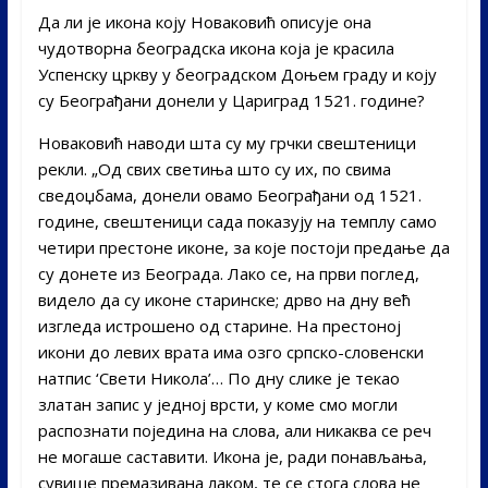
Да ли је икона коју Новаковић описује она
чудотворна београдска икона која је красила
Успенску цркву у београдском Доњем граду и коју
су Београђани донели у Цариград 1521. године?
Новаковић наводи шта су му грчки свештеници
рекли. „Од свих светиња што су их, по свима
сведоџбама, донели овамо Београђани од 1521.
године, свештеници сада показују на темплу само
четири престоне иконе, за које постоји предање да
су донете из Београда. Лако се, на први поглед,
видело да су иконе старинске; дрво на дну већ
изгледа истрошено од старине. На престоној
икони до левих врата има озго српско-словенски
натпис ‘Свети Никола’… По дну слике је текао
златан запис у једној врсти, у коме смо могли
распознати поједина на слова, али никаква се реч
не могаше саставити. Икона је, ради понављања,
сувише премазивана лаком, те се стога слова не