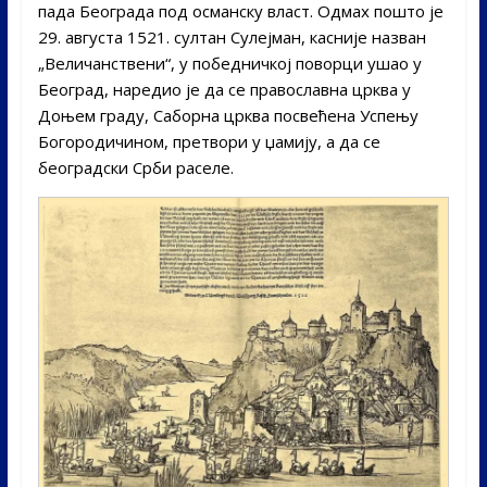
пада Београда под османску власт. Одмах пошто је
29. августа 1521. султан Сулејман, касније назван
„Величанствени“, у победничкој поворци ушао у
Београд, наредио је да се православна црква у
Доњем граду, Саборна црква посвећена Успењу
Богородичином, претвори у џамију, а да се
београдски Срби раселе.