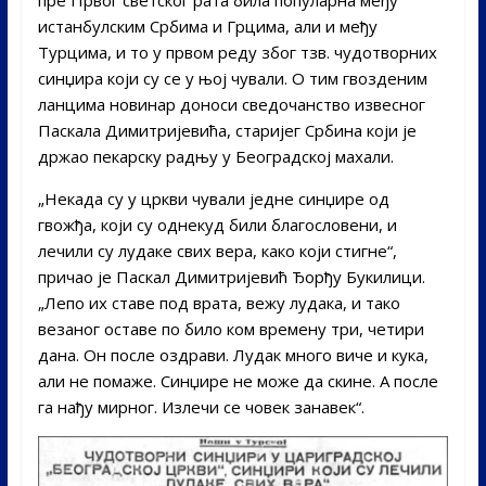
пре Првог светског рата била популарна међу
истанбулским Србима и Грцима, али и међу
Турцима, и то у првом реду због тзв. чудотворних
синџира који су се у њој чували. О тим гвозденим
ланцима новинар доноси сведочанство извесног
Паскала Димитријевића, старијег Србина који је
држао пекарску радњу у Београдској махали.
„Некада су у цркви чували једне синџире од
гвожђа, који су однекуд били благословени, и
лечили су лудаке свих вера, како који стигне“,
причао је Паскал Димитријевић Ђорђу Букилици.
„Лепо их ставе под врата, вежу лудака, и тако
везаног оставе по било ком времену три, четири
дана. Он после оздрави. Лудак много виче и кука,
али не помаже. Синџире не може да скине. А после
га нађу мирног. Излечи се човек занавек“.