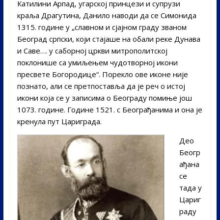
Катилини Арпад, угарској принцези и супрузи
краља Драгутина, Данило наводи да се Симонида
1315. године у „славном и сјајном граду званом
Београд српски, који стајаше на обали реке Дунава
и Саве…. у саборној цркви митрополитској
поклонише са умиљењем чудотворној икони
пресвете Богородице“. Порекло ове иконе није
познато, али се претпоставља да је реч о истој
икони која се у записима о Београду помиње још
1073. године. Године 1521. с Београђанима и она је
кренула пут Цариграда.
Део
Беогр
ађана
се
тада у
Цариг
раду