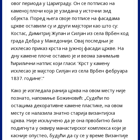
овог периода у Цариграду. Он се потписао на
каменој плочи која је узидана у источни зид
објекта. Поред њега своје потписе на фасадама
цркве оставили су и други мајстори као што су:
Костас, Димитриј Жупан и Силјан из села Врбен код
града Дебра у Македонији. Овај последњи је
исклесао приказ крста на јужној фасади цркве. На
дну камене плоче оставио је и веома занимљив
ћирилични натпис који гласи: ‘Крст у камену
исклесао је мајстор Силјан из села Врбен фебруара
1837. године’.“
Како је изгледала ранија црква на овом месту није
познато, напомиње Божиновић: „Судећи по
остацима декоративне камене пластике, на овом
месту се налазила знатно старија византијска
црква. Није искључено да је она првобитно била
подигнута у оквиру манастирског комплекса који је
касније опустео, будући да су се у време Византије