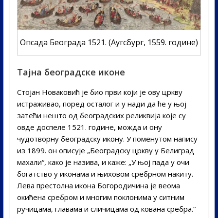
Опсада Београда 1521. (Аугсбург, 1559. године)
Тајна београдске иконе
Стојан Новаковић је био први који је ову цркву
истраживао, поред осталог и у нади да ће у њој
затећи нешто од београдских реликвија које су
овде доспеле 1521. године, можда и ону
чудотворну београдску икону. У поменутом напису
из 1899. он описује „Београдску цркву у Белиград
махали“, како је назива, и каже: „У њој пада у очи
богатство у иконама и њиховом сребрном накиту.
Лева престолна икона Богородичина је веома
окићена сребром и многим поклонима у ситним
ручицама, главама и сличицама од кована сребра.“