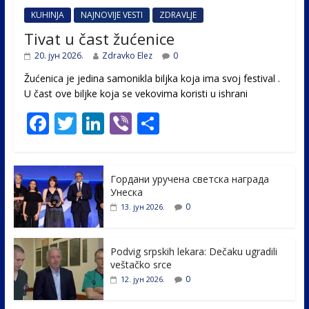
KUHINJA
NAJNOVIJE VESTI
ZDRAVLJE
Tivat u čast žućenice
20. јун 2026.
Zdravko Elez
0
Žućenica je jedina samonikla biljka koja ima svoj festival .
U čast ovе biljke koja se vekovima koristi u ishrani
F
T
Li
Vi
S
ac
w
n
b
h
e
itt
k
er
ar
Гордани уручена светска награда
b
er
e
e
Унеска
o
dI
0
13. јун 2026.
o
n
k
Podvig srpskih lekara: Dečaku ugradili
veštačko srce
0
12. јун 2026.