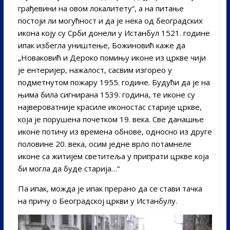
грађевини на овом локалитету“, а на питање
постоји ли могућност и да је нека од београдских
икона коју су Срби донели у Истанбул 1521. године
ипак избегла уништење, Божиновић каже да
„Новаковић и Дероко помињу иконе из цркве чији
је ентеријер, нажалост, сасвим изгорео у
подметнутом пожару 1955. године. Будући да је на
њима била сигнирана 1539. година, те иконе су
највероватније красиле иконостас старије цркве,
која је порушена почетком 19. века. Све данашње
иконе потичу из времена обнове, односно из друге
половине 20. века, осим једне врло потамнеле
иконе са житијем светитеља у припрати цркве која
би могла да буде старија…“
Па ипак, можда је ипак прерано да се стави тачка
на причу о Београдској цркви у Истанбулу.