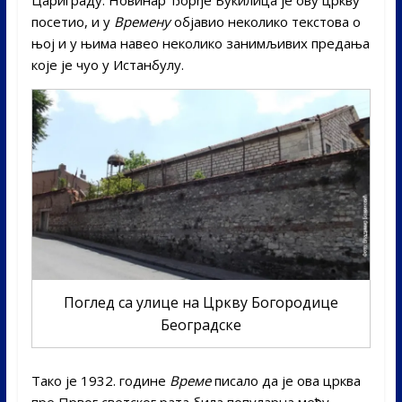
посетио, и у
Времену
објавио неколико текстова о
њој и у њима навео неколико занимљивих предања
које је чуо у Истанбулу.
Поглед са улице на Цркву Богородице
Београдске
Тако је 1932. године
Време
писало да је ова црква