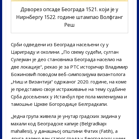
Дрворез опсаде Београда 1521. који је у
Нирнбергу 1522. године штампао Волфганг
Реш
Срби одведени из Београда насељени су у
Цариграду и околини. „По свему судећи, султан
Сулејман је део становника Београда населио на
две локације“, рекао је за РТС историчар Владимир
Божиновић поводом веб-симпозијума византолога
„Ниш и Византија“ одржаног 2020. године, на коме
је представио своје истраживање на тему судбине
Срба досељених у Истанбул пре пола миленијума и
тамошње Цркве Богородице Белградкапи.
„Једна група живела је унутар градских зидина у
махали код Београдске капије (Belgradkapı
mahallesi), у данашњој општини Фатих (Fatih), а
друга далеко ван старог града у Београдској шуми