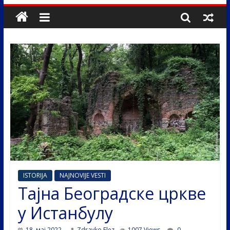
ISTORIJA
NAJNOVIJE VESTI
Тајна Београдске цркве
у Истанбулу
18. мај 2022.
Zdravko Elez
1007 Views
0