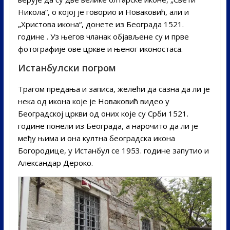
Никола“, о којој је говорио и Новаковић, али и
„Христова икона“, донете из Београда 1521.
године . Уз његов чланак објављене су и прве
фотографије ове цркве и њеног иконостаса.
Истанбулски погром
Трагом предања и записа, желећи да сазна да ли је
нека од икона које је Новаковић видео у
Београдској цркви од оних које су Срби 1521.
године понели из Београда, а нарочито да ли је
међу њима и она култна београдска икона
Богородице, у Истанбул се 1953. године запутио и
Александар Дероко.