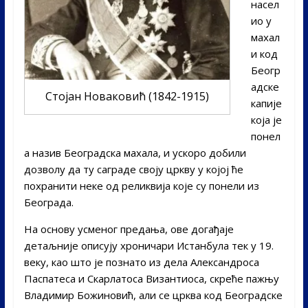
насел
ио у
махал
и код
Беогр
адске
Стојан Новаковић (1842-1915)
капије
која је
понел
а назив Београдска махала, и ускоро добили
дозволу да ту саграде своју цркву у којој ће
похранити неке од реликвија које су понели из
Београда.
На основу усменог предања, ове догађаје
детаљније описују хроничари Истанбула тек у 19.
веку, као што је познато из дела Александроса
Паспатеса и Скарлатоса Византиoса, скреће пажњу
Владимир Божиновић, али се црква код Београдске