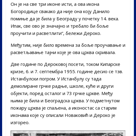
Он је на све три иконе исти, а ова икона
Богородице свакако да није она коју Данило
помиње да је била у Београду у почетку 14. века.
Ипак, све ово је значајно и требало би боље
проучити и расветлити“, бележи Дероко.
Међутим, није било времена за боље проучавање и
расветљавање тајни које је ова црква скривала.
Две године по Дероковој посети, током Кипарске
кризе, 6. и 7. септембра 1955. године десио се тзв.
Истанбулски погром. У Истанбулу су тада
демолиране грчке радње, школе, куће и други
објекти, поред осталог и 73 грчке цркве. Међу
њима је била и Београдска црква. У подметнутом
пожару црква је спаљена, а иконостас са старим
иконама које су описали Новаковић и Дероко је
изгорео.