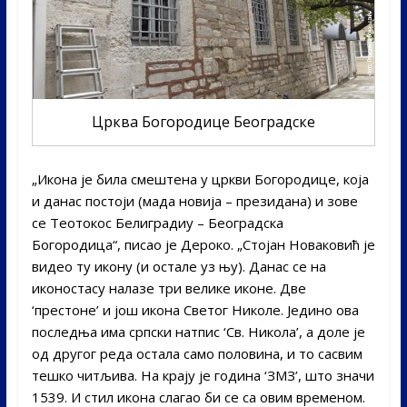
Црква Богородице Београдске
„Икона је била смештена у цркви Богородице, која
и данас постоји (мада новија – президана) и зове
се Теотокос Белиградиу – Београдска
Богородица“, писао је Дероко. „Стојан Новаковић је
видео ту икону (и остале уз њу). Данас се на
иконостасу налазе три велике иконе. Две
‘престоне’ и још икона Светог Николе. Једино ова
последња има српски натпис ‘Св. Никола’, а доле је
од другог реда остала само половина, и то сасвим
тешко читљива. На крају је година ‘ЗМЗ’, што значи
1539. И стил икона слагао би се са овим временом.