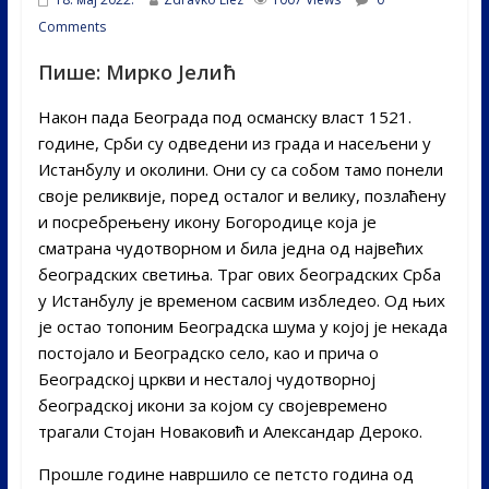
Comments
Пише:
Мирко Јелић
Након пада Београда под османску власт 1521.
године, Срби су одведени из града и насељени у
Истанбулу и околини. Они су са собом тамо понели
своје реликвије, поред осталог и велику, позлаћену
и посребрењену икону Богородице која је
сматрана чудотворном и била једна од највећих
београдских светиња. Траг ових београдских Срба
у Истанбулу је временом сасвим избледео. Од њих
је остао топоним Београдска шума у којој је некада
постојало и Београдско село, као и прича о
Београдској цркви и несталој чудотворној
београдској икони за којом су својевремено
трагали Стојан Новаковић и Александар Дероко.
Прошле године навршило се петсто година од