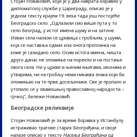
Стојан Новаковић, који је у два наврата боравио у
дипломатској служби у Цариграду, описао је у
једном тексту крајем 19. века тада још постојеће
Београдско село: „Oдлазили смо више пута у то
село Београд, у истог имена шуму и на затоне.
Изван села налази се црквица с гробљем, у шуми,
која се наставља одмах иза онога пропланка на
коме је сазидано село. Осим истога имена, ништа
друго данас не опомиње на порекло и на постање
овога села. Ни у цркви и њеним књигама, иконама и
утварима, ни на гробљу нема никаква знака који би
опомињао на те прве досељенике. Све је пропало и
утопило се у овамошњој православној народости –
грчкој“, бележи Новаковић.
Београдске реликвије
Стојан Новаковић је за време боравка у Истанбулу
истраживао трагове старих Београђана, и своје
налазе описао у тексту
Насеља Београђана од