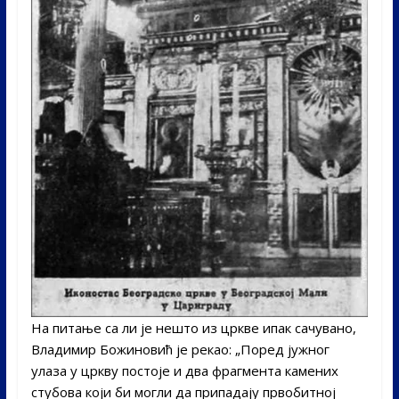
На питање са ли је нешто из цркве ипак сачувано,
Владимир Божиновић је рекао: „Поред јужног
улаза у цркву постоје и два фрагмента камених
стубова који би могли да припадају првобитној