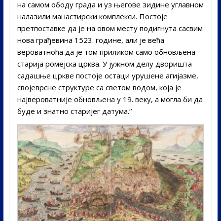
на самом ободу града и уз његове зидине углавном
налазили манастирски комплекси. Постоје
претпоставке да је на овом месту подигнута сасвим
нова грађевина 1523. године, али је већа
вероватноћа да је том приликом само обновљена
старија ромејска црква. У јужном делу дворишта
садашње цркве постоје остаци урушене агијазме,
својеврсне структуре са светом водом, која је
највероватније обновљена у 19. веку, а могла би да
буде и знатно старијег датума.“