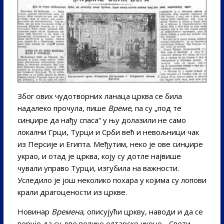
Због ових чудотворних ланаца црква се била
надалеко прочула, пише
Време
, па су „под те
синџире да нађу спаса“ у њу долазили не само
локални Грци, Турци и Срби већ и невољници чак
из Персије и Египта. Међутим, неко је ове синџире
украо, и отад је црква, коју су дотле највише
чували управо Турци, изгубила на важности.
Уследило је још неколико похара у којима су лопови
крали драгоцености из цркве.
Новинар
Времена
, описујући цркву, наводи и да се
верује да су две велике олтарске иконе, „Свети