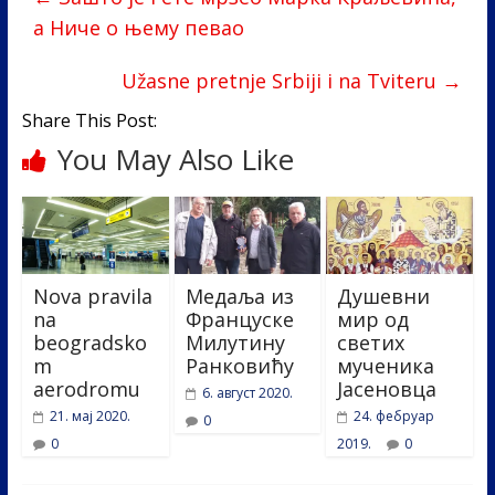
o
dI
а Ниче о њему певао
o
n
k
Užasne pretnje Srbiji i na Tviteru
→
Share This Post:
You May Also Like
Nova pravila
Медаља из
Душевни
na
Француске
мир од
beogradsko
Милутину
светих
m
Ранковићу
мученика
aerodromu
Јасеновца
6. август 2020.
21. мај 2020.
24. фебруар
0
0
2019.
0