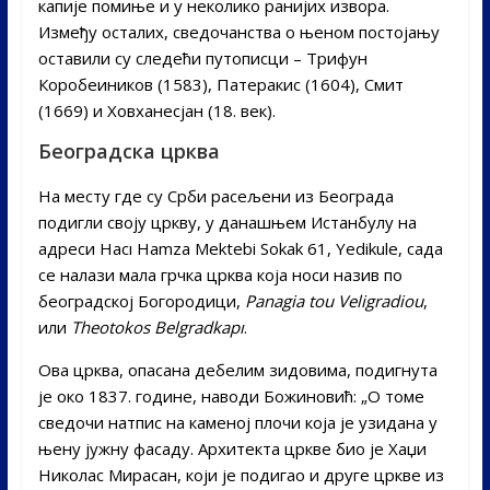
капије помиње и у неколико ранијих извора.
Између осталих, сведочанства о њеном постојању
оставили су следећи путописци – Трифун
Коробеиников (1583), Патеракис (1604), Смит
(1669) и Ховханесјан (18. век).
Београдска црква
На месту где су Срби расељени из Београда
подигли своју цркву, у данашњем Истанбулу на
адреси Hacı Hamza Mektebi Sokak 61, Yedikule, сада
се налази мала грчка црква која носи назив по
београдској Богородици,
Panagia tou Veligradiou
,
или
Theotokos Belgradkapı
.
Ова црква, опасана дебелим зидовима, подигнута
је око 1837. године, наводи Божиновић: „О томе
сведочи натпис на каменој плочи која је узидана у
њену јужну фасаду. Архитекта цркве био је Хаџи
Николас Мирасан, који је подигао и друге цркве из