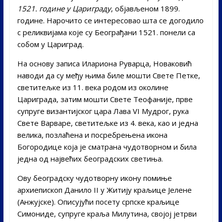
1521. године у Цариграду
, објављеном 1899.
године. Нарочито се интересовао шта се догодило
с реликвијама које су Београђани 1521. понели са
собом у Цариград.
На основу записа Илариона Руварца, Новаковић
наводи да су међу њима биле мошти Свете Петке,
светитељке из 11. века родом из околине
Цариграда, затим мошти Свете Теофаније, прве
супруге византијског цара Лава VI Мудрог, рука
Свете Варваре, светитељке из 4. века, као и једна
велика, позлаћена и посребрењена икона
Богородице која је сматрана чудотворном и била
једна од највећих београдских светиња.
Ову београдску чудотворну икону помиње
архиепископ Данило II у Житију краљице Јелене
(Анжујске). Описујући посету српске краљице
Симониде, супруге краља Милутина, својој јетрви