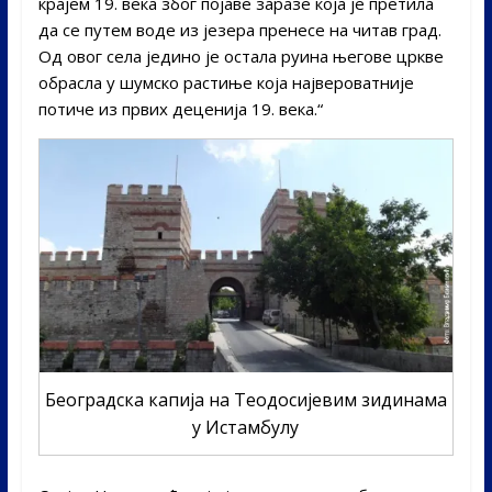
крајем 19. века због појаве заразе која је претила
да се путем воде из језера пренесе на читав град.
Од овог села једино је остала руина његове цркве
обрасла у шумско растиње која највероватније
потиче из првих деценија 19. века.“
Београдска капија на Теодосијевим зидинама
у Истамбулу