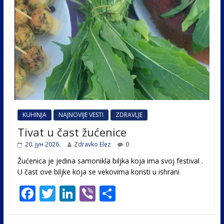
KUHINJA
NAJNOVIJE VESTI
ZDRAVLJE
Tivat u čast žućenice
20. јун 2026.
Zdravko Elez
0
Žućenica je jedina samonikla biljka koja ima svoj festival .
U čast ovе biljke koja se vekovima koristi u ishrani
F
T
Li
Vi
S
ac
w
n
b
h