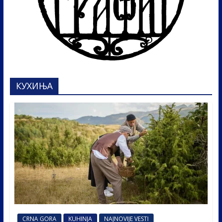
КУХИЊА
CRNA GORA
KUHINJA
NAJNOVIJE VESTI