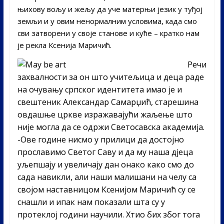
њихову вољу и жељу да уче матерњи језик у туђој
земљи и у овим ненормалним условима, када смо
сви затворени у своје станове и куће – кратко нам
је рекла Ксенија Маричић.
Речи
захвалности за он што учитељица и деца раде
на очувању српског идентитета имао је и
свештеник Александар Самарџић, старешина
овдашње цркве изражавајући жаљење што
није могла да се одржи Светосавска академија.
-Ове године нисмо у прилици да достојно
прославимо Светог Саву и да му наша дјеца
уљепшају и увеличају дан онако како смо до
сада навикли, али наши малишани на челу са
својом наставницом Ксенијом Маричић су се
снашли и ипак нам показали шта су у
протеклој години научили. Хтио бих због тога