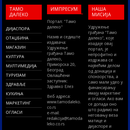
ТАМО
ИМПРЕСУМ
НАША
ДАЛЕКО
МИСИЈА
Портал: "Тамо
далеко"
Удружење
ДИЈАСПОРА
грађана “Тамо
Назив и седиште
ОТАЏБИНА
далеко”, које
издавача:
изадаје овај
МАГАЗИН
Удружење
портал, је
грађана Тамо
непрофитно и
КУЛТУРА
далеко,
издржава се
Приморска 20,
највећим делом
МУЛТИМЕДИЈА
Београд
од донација и
ТУРИЗАМ
Овлашћени
спонзорства, а
заступник:
само мали удео у
ЗДРАВЉЕ
Здравко Елез
финансирању
имају маркетинг
КУХИЊА
Вeб адреса:
и огласи. Ако вам
www.tamodaleko.
МАРКЕТИНГ
се допада оно
co.rs
што радимо на
ОГЛАСИ
e-mail:
неговању веза
redakcija@tamoda
матице и
leko.co.rs
дијаспоре и