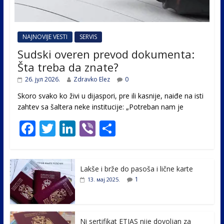
NAJNOVIJE VESTI
SERVIS
Sudski overen prevod dokumenta:
Šta treba da znate?
26. јул 2026.
Zdravko Elez
0
Skoro svako ko živi u dijaspori, pre ili kasnije, naiđe na isti
zahtev sa šaltera neke institucije: „Potreban nam je
F
T
Li
Vi
S
ac
w
n
b
h
e
itt
k
er
ar
Lakše i brže do pasoša i lične karte
b
er
e
e
1
13. мај 2025.
o
dI
o
n
Ni sertifikat ETIAS nije dovoljan za