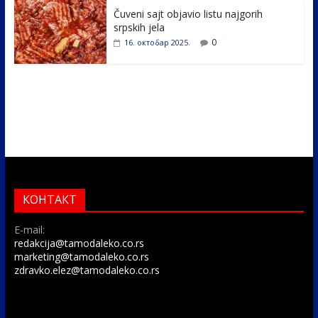
Čuveni sajt objavio listu najgorih
srpskih jela
0
16. октобар 2025.
КОНТАКТ
E-mail:
redakcija@tamodaleko.co.rs
marketing@tamodaleko.co.rs
zdravko.elez@tamodaleko.co.rs