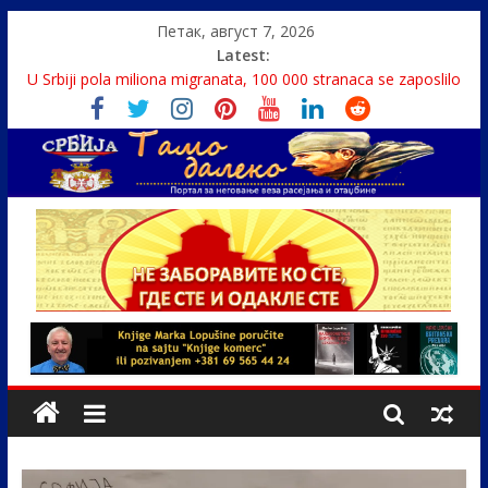
Петак, август 7, 2026
Latest:
U Srbiji pola miliona migranata, 100 000 stranaca se zaposlilo
Како је „Господар књига“ проглашен народним
непријатељем
Čije je pravo na istinu o Nikoli Tesli?
Srbin zaspao na Dunavu, reka ga odnela u Rumuniju
Politika i seks glavne teme srpskih medija