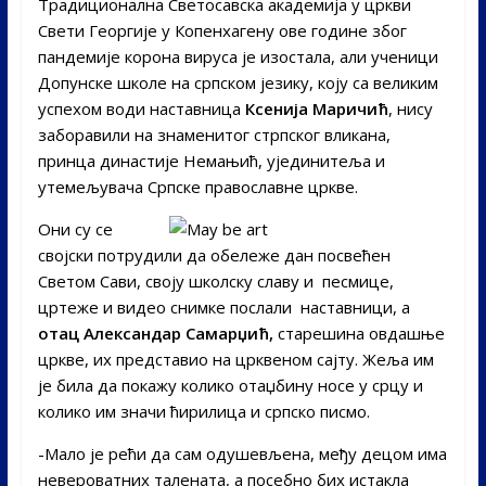
Традиционална Светосавска академија у цркви
Свети Георгије у Копенхагену ове године због
пандемије корона вируса је изостала, али ученици
Допунске школе на српском језику, коју са великим
успехом води наставница
Ксенија Маричић
, нису
заборавили на знаменитог стрпског вликана,
принца династије Немањић, ујединитеља и
утемељувача Српске православне цркве.
Они су се
својски потрудили да обележе дан посвећен
Светом Сави, своју школску славу и песмице,
цртеже и видео снимке послали наставници, а
отац Александар Самарџић,
старешина овдашње
цркве, их представио на црквеном сајту. Жеља им
је била да покажу колико отаџбину носе у срцу и
колико им значи ћирилица и српско писмо.
-Мало је рећи да сам одушевљена, међу децом има
невероватних талената, а посебно бих истакла