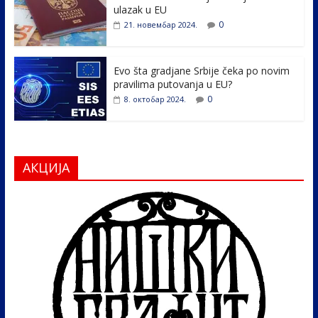
k
ulazak u EU
0
21. новембар 2024.
Evo šta gradjane Srbije čeka po novim
pravilima putovanja u EU?
0
8. октобар 2024.
АКЦИЈА