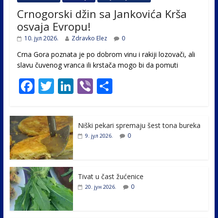
Crnogorski džin sa Jankovića Krša
osvaja Evropu!
10. јул 2026.
Zdravko Elez
0
Crna Gora poznata je po dobrom vinu i rakiji lozovači, ali
slavu čuvenog vranca ili krstača mogo bi da pomuti
F
T
Li
Vi
S
ac
w
n
b
h
e
itt
k
er
ar
Niški pekari spremaju šest tona bureka
b
er
e
e
0
9. јул 2026.
o
dI
o
n
k
Tivat u čast žućenice
0
20. јун 2026.