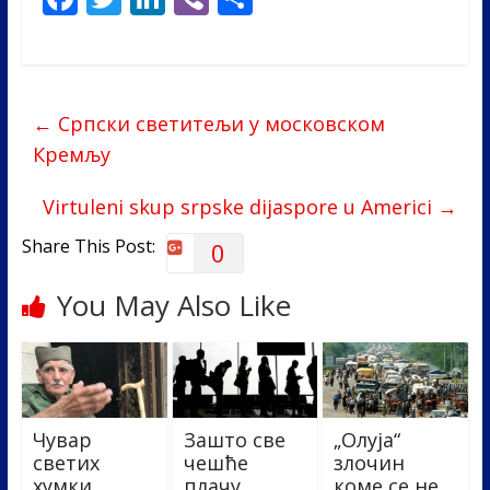
ac
w
n
b
h
e
itt
k
er
ar
b
er
e
e
←
Српски светитељи у московском
o
dI
Кремљу
o
n
k
Virtuleni skup srpske dijaspore u Americi
→
Share This Post:
0
You May Also Like
Чувар
Зашто све
„Олуја“
светих
чешће
злочин
хумки
плачу
коме се не