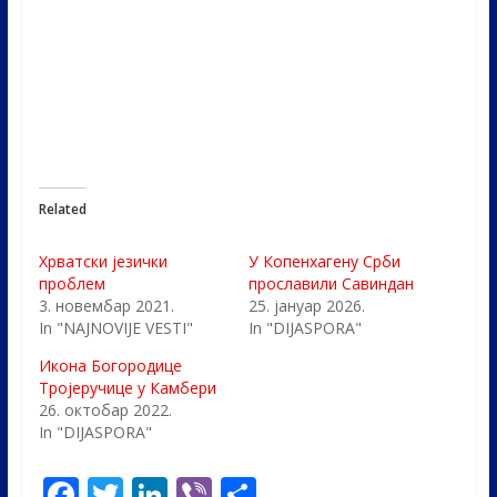
Related
Хрватски језички
У Копенхагену Срби
проблем
прославили Савиндан
3. новембар 2021.
25. јануар 2026.
In "NAJNOVIJE VESTI"
In "DIJASPORA"
Икона Богородице
Тројеручице у Камбери
26. октобар 2022.
In "DIJASPORA"
F
T
Li
Vi
S