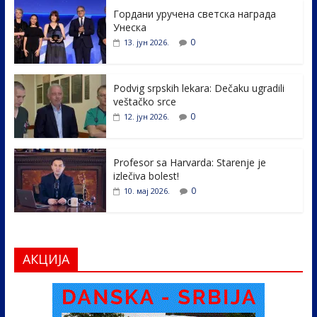
e
itt
k
er
ar
Гордани уручена светска награда
b
er
e
e
Унеска
o
dI
0
13. јун 2026.
o
n
k
Podvig srpskih lekara: Dečaku ugradili
veštačko srce
0
12. јун 2026.
Profesor sa Harvarda: Starenje je
izlečiva bolest!
0
10. мај 2026.
АКЦИЈА