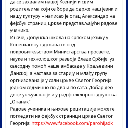
да се захвалим нашој Ксенији и свим
родитељима који се боре да одрже наш језик и
нашу културу – написао је отац Александар на
фејсбук страниц цркве представљајући радове
ученика.
Иначе, Допунска школа на српском језику у
Копенхагену одржава се под
покровитељством Министарства просвете,
науке и технолошког развоја Владе Србије, уз
свесрдну помоћ наше амбасаде у Краљевини
Данској, а настава за старију и млађу групу
оргнизована је у сали цркве Светог Георгија
једном седмично по два и по сата. Добар део
деце укључењн је и у рад фолклорног друштва
„Опанак“.
Радове ученика и њихове рецитације можете
погледати на фејсбук страници цркве Светог
Георгија:
https://www.facebook.com/parohijadk