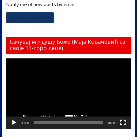
Notify me of new posts by email.
Сачувај ми душу Боже (Маја Ковачевић са
своје 11-торо деце)
Прегледач
видео
записа
00:00
04:10