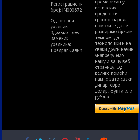
промовисању
Регистрациони
истинских
број: IN000672
вредности
српског народа,
Одговорни
помозите да се
уредник:
развијамо бржим
Здравко Елез
темпом, да
Заменик
технолошки и на
уредника:
сваки други начин
Предраг Савић
унапређујемо
нашу и вашу веб
страницу. Од
велике помоћи
нам је зато сваки
динар, евро,
долар, фунта или
рубља.