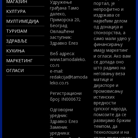
МАГАЗИН
Удружење
портал, је
грађана Тамо
непрофитно и
КУЛТУРА
далеко,
издржава се
Приморска 20,
највећим делом
МУЛТИМЕДИЈА
Београд
од донација и
ТУРИЗАМ
Овлашћени
спонзорства, а
заступник:
само мали удео у
ЗДРАВЉЕ
Здравко Елез
финансирању
имају маркетинг
КУХИЊА
Вeб адреса:
и огласи. Ако вам
www.tamodaleko.
МАРКЕТИНГ
се допада оно
co.rs
што радимо на
ОГЛАСИ
e-mail:
неговању веза
redakcija@tamoda
матице и
leko.co.rs
дијаспоре и
промовисању
Регистрациони
истинских
број: IN000672
вредности
српског народа,
Одговорни
помозите да се
уредник:
развијамо бржим
Здравко Елез
темпом, да
Заменик
технолошки и на
уредника:
сваки други начин