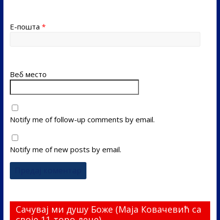
Е-пошта
*
Веб место
Notify me of follow-up comments by email.
Notify me of new posts by email.
Сачувај ми душу Боже (Маја Ковачевић са
своје 11-торо деце)