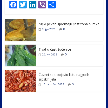
F
T
Li
Vi
S
ac
w
n
b
h
e
itt
k
er
ar
Niški pekari spremaju šest tona bureka
b
er
e
e
0
9. јул 2026.
o
dI
o
n
k
Tivat u čast žućenice
0
20. јун 2026.
Čuveni sajt objavio listu najgorih
srpskih jela
0
16. октобар 2025.