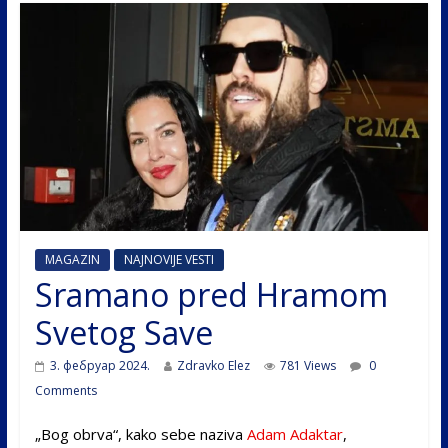
MAGAZIN
NAJNOVIJE VESTI
Sramano pred Hramom
Svetog Save
3. фебруар 2024.
Zdravko Elez
781 Views
0
Comments
„Bog obrva“, kako sebe naziva
Adam Adaktar
,