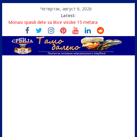
Четвртак, август 6, 2026
Latest:
Monasi spasili dete sa litice visoke 15 metara
Čije je pravo na istinu o Nikoli Tesli?
Srbin zaspao na Dunavu, reka ga odnela u Rumuniju
Politika i seks glavne teme srpskih medija
U Srbiji pola miliona migranata, 100 000 stranaca se zaposlilo