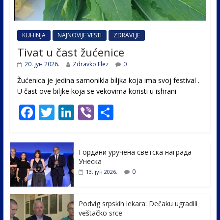
KUHINJA
NAJNOVIJE VESTI
ZDRAVLJE
Tivat u čast žućenice
20. јун 2026.
Zdravko Elez
0
Žućenica je jedina samonikla biljka koja ima svoj festival .
U čast ovе biljke koja se vekovima koristi u ishrani
F
T
Li
Vi
S
ac
w
n
b
h
e
itt
k
er
ar
Гордани уручена светска награда
b
er
e
e
Унеска
o
dI
0
13. јун 2026.
o
n
k
Podvig srpskih lekara: Dečaku ugradili
veštačko srce