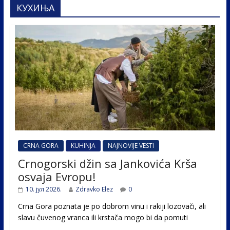
КУХИЊА
CRNA GORA
KUHINJA
NAJNOVIJE VESTI
Crnogorski džin sa Jankovića Krša
osvaja Evropu!
10. јул 2026.
Zdravko Elez
0
Crna Gora poznata je po dobrom vinu i rakiji lozovači, ali
slavu čuvenog vranca ili krstača mogo bi da pomuti