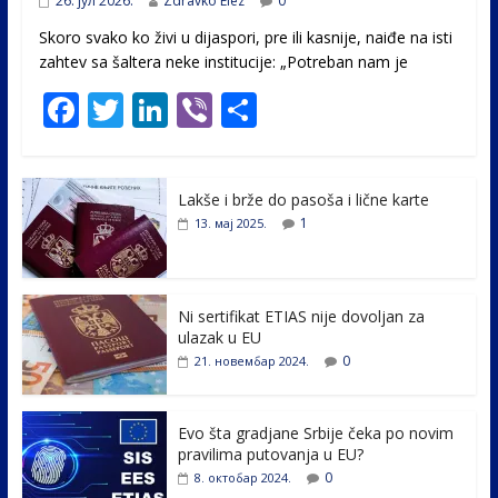
26. јул 2026.
Zdravko Elez
0
Skoro svako ko živi u dijaspori, pre ili kasnije, naiđe na isti
zahtev sa šaltera neke institucije: „Potreban nam je
F
T
Li
Vi
S
ac
w
n
b
h
e
itt
k
er
ar
Lakše i brže do pasoša i lične karte
b
er
e
e
1
13. мај 2025.
o
dI
o
n
k
Ni sertifikat ETIAS nije dovoljan za
ulazak u EU
0
21. новембар 2024.
Evo šta gradjane Srbije čeka po novim
pravilima putovanja u EU?
0
8. октобар 2024.