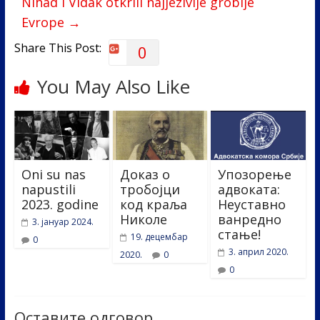
Nihad i Vidak otkrili najjezivije groblje
k
Evrope
→
Share This Post:
0
You May Also Like
Oni su nas
Доказ о
Упозорење
napustili
тробојци
адвоката:
2023. godine
код краља
Неуставно
Николе
ванредно
3. јануар 2024.
стање!
19. децембар
0
3. април 2020.
2020.
0
0
Оставите одговор