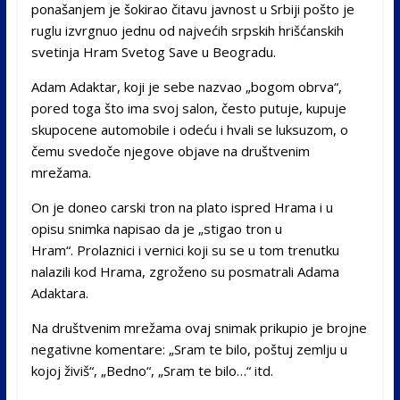
ponašanjem je šokirao čitavu javnost u Srbiji pošto je
ruglu izvrgnuo jednu od najvećih srpskih hrišćanskih
svetinja Hram Svetog Save u Beogradu.
Adam Adaktar, koji je sebe nazvao „bogom obrva“,
pored toga što ima svoj salon, često putuje, kupuje
skupocene automobile i odeću i hvali se luksuzom, o
čemu svedoče njegove objave na društvenim
mrežama.
On je doneo carski tron na plato ispred Hrama i u
opisu snimka napisao da je „stigao tron u
Hram“. Prolaznici i vernici koji su se u tom trenutku
nalazili kod Hrama, zgroženo su posmatrali Adama
Adaktara.
Na društvenim mrežama ovaj snimak prikupio je brojne
negativne komentare: „Sram te bilo, poštuj zemlju u
kojoj živiš“, „Bedno“, „Sram te bilo…“ itd.