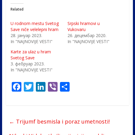
Related
U rodnom mestu Svetog
Srpski hramovi u
Save niče velelepni hram
Vukovaru
28. јануар 2023.
26. децембар 2020.
In "NAJNOVIJE VESTI"
In "NAJNOVIJE VESTI"
Karte za ulaz u hram
Svetog Save
3. фебруар 2023.
In "NAJNOVIJE VESTI"
F
T
Li
Vi
S
ac
w
n
b
h
e
itt
k
er
ar
b
er
e
e
←
Trijumf besmisla i poraz umetnosti!
o
dI
o
n