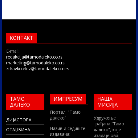
КОНТАКТ
E-mail:
redakcija@tamodaleko.co.rs
marketing@tamodaleko.co.rs
zdravko.elez@tamodaleko.co.rs
ТАМО
ИМПРЕСУМ
НАША
ДАЛЕКО
МИСИЈА
Портал: "Тамо
далеко"
Удружење
ДИЈАСПОРА
грађана “Тамо
Назив и седиште
ОТАЏБИНА
далеко”, које
издавача:
изадаје овај