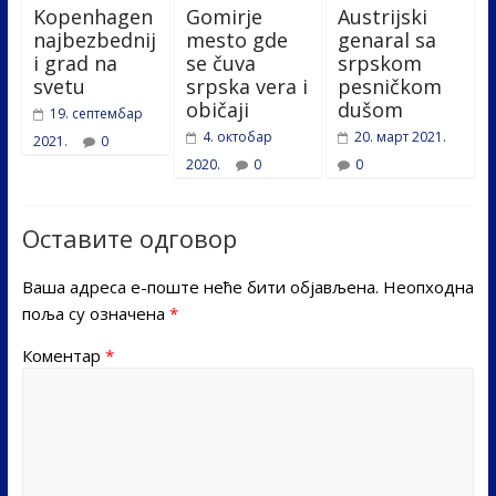
Kopenhagen
Gomirje
Austrijski
najbezbednij
mesto gde
genaral sa
i grad na
se čuva
srpskom
svetu
srpska vera i
pesničkom
običaji
dušom
19. септембар
4. октобар
20. март 2021.
2021.
0
2020.
0
0
Оставите одговор
Ваша адреса е-поште неће бити објављена.
Неопходна
поља су означена
*
Коментар
*