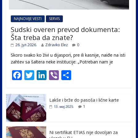
NAJNOVIJE VESTI
SERVIS
Sudski overen prevod dokumenta:
Šta treba da znate?
26. јул 2026.
Zdravko Elez
0
Skoro svako ko živi u dijaspori, pre ili kasnije, naiđe na isti
zahtev sa šaltera neke institucije: „Potreban nam je
F
T
Li
Vi
S
ac
w
n
b
h
e
itt
k
er
ar
Lakše i brže do pasoša i lične karte
b
er
e
e
1
13. мај 2025.
o
dI
o
n
k
Ni sertifikat ETIAS nije dovoljan za