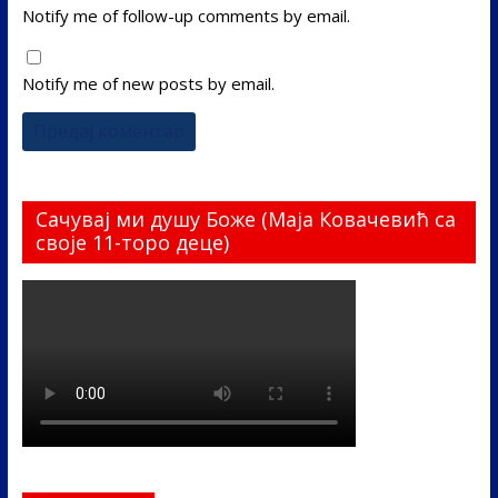
Notify me of follow-up comments by email.
Notify me of new posts by email.
Сачувај ми душу Боже (Маја Ковачевић са
своје 11-торо деце)