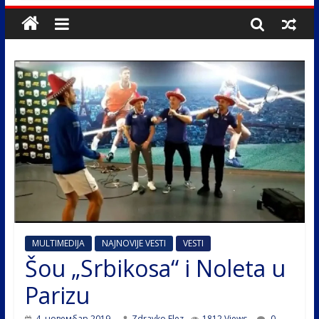
MULTIMEDIJA
NAJNOVIJE VESTI
VESTI
Šou „Srbikosa“ i Noleta u
Parizu
4. новембар 2019.
Zdravko Elez
1812 Views
0