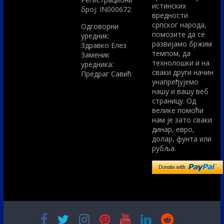
истинских
број: IN000672
вредности
српског народа,
Одговорни
помозите да се
уредник:
развијамо бржим
Здравко Елез
темпом, да
Заменик
технолошки и на
уредника:
сваки други начин
Предраг Савић
унапређујемо
нашу и вашу веб
страницу. Од
велике помоћи
нам је зато сваки
динар, евро,
долар, фунта или
рубља.