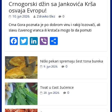
Crnogorski džin sa Jankovića Krša
osvaja Evropu!
10. јул 2026.
Zdravko Elez
0
Crna Gora poznata je po dobrom vinu i rakiji lozovači, ali
slavu čuvenog vranca ili krstača mogo bi da pomuti
F
T
Li
Vi
S
ac
w
n
b
h
e
itt
k
er
ar
Niški pekari spremaju šest tona bureka
b
er
e
e
0
9. јул 2026.
o
dI
o
n
k
Tivat u čast žućenice
0
20. јун 2026.