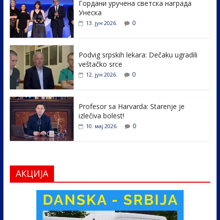
Гордани уручена светска награда
b
er
e
e
Унеска
o
dI
0
13. јун 2026.
o
n
k
Podvig srpskih lekara: Dečaku ugradili
veštačko srce
0
12. јун 2026.
Profesor sa Harvarda: Starenje je
izlečiva bolest!
0
10. мај 2026.
АКЦИЈА