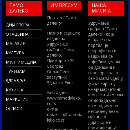
ТАМО
ИМПРЕСУМ
НАША
ДАЛЕКО
МИСИЈА
Портал: "Тамо
далеко"
Удружење
ДИЈАСПОРА
грађана “Тамо
Назив и седиште
ОТАЏБИНА
далеко”, које
издавача:
изадаје овај
МАГАЗИН
Удружење
портал, је
грађана Тамо
непрофитно и
КУЛТУРА
далеко,
издржава се
Приморска 20,
највећим делом
МУЛТИМЕДИЈА
Београд
од донација и
ТУРИЗАМ
Овлашћени
спонзорства, а
заступник:
само мали удео у
ЗДРАВЉЕ
Здравко Елез
финансирању
имају маркетинг
КУХИЊА
Вeб адреса:
и огласи. Ако вам
www.tamodaleko.
МАРКЕТИНГ
се допада оно
co.rs
што радимо на
ОГЛАСИ
e-mail:
неговању веза
redakcija@tamoda
матице и
leko.co.rs
дијаспоре и
промовисању
Регистрациони