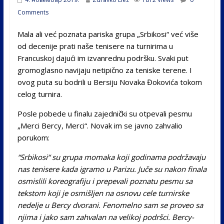
Comments
Mala ali već poznata pariska grupa „Srbikosi“ već više
od decenije prati naše tenisere na turnirima u
Francuskoj dajući im izvanrednu podršku. Svaki put
gromoglasno navijaju netipično za teniske terene. I
ovog puta su bodrili u Bersiju Novaka Đokovića tokom
celog turnira.
Posle pobede u finalu zajednički su otpevali pesmu
„Merci Bercy, Merci“. Novak im se javno zahvalio
porukom:
“Srbikosi“ su grupa momaka koji godinama podržavaju
nas tenisere kada igramo u Parizu. Juče su nakon finala
osmislili koreografiju i prepevali poznatu pesmu sa
tekstom koji je osmišljen na osnovu cele turnirske
nedelje u Bercy dvorani. Fenomelno sam se proveo sa
njima i jako sam zahvalan na velikoj podršci. Bercy-