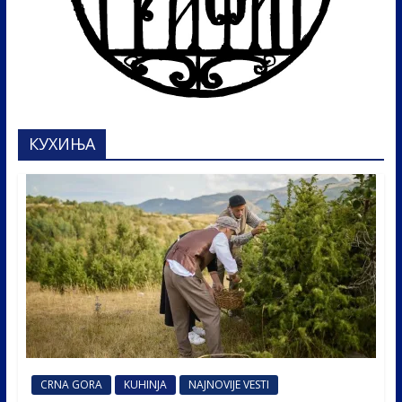
КУХИЊА
CRNA GORA
KUHINJA
NAJNOVIJE VESTI