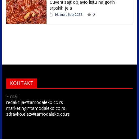
Čuveni sajt objavio listu najgorih
srpskih jela
0
16. октобар 2025.
КОНТАКТ
E-mail:
redakcija@tamodaleko.co.rs
marketing@tamodaleko.co.rs
zdravko.elez@tamodaleko.co.rs