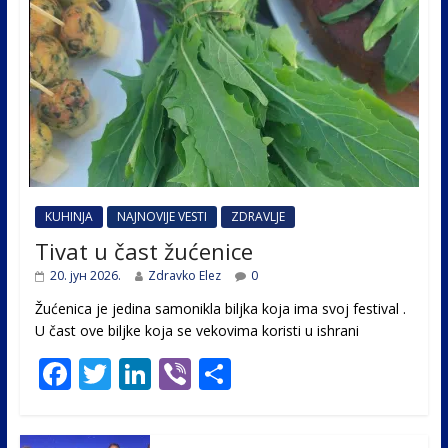
KUHINJA
NAJNOVIJE VESTI
ZDRAVLJE
Tivat u čast žućenice
20. јун 2026.
Zdravko Elez
0
Žućenica je jedina samonikla biljka koja ima svoj festival .
U čast ovе biljke koja se vekovima koristi u ishrani
F
T
Li
Vi
S
ac
w
n
b
h
e
itt
k
er
ar