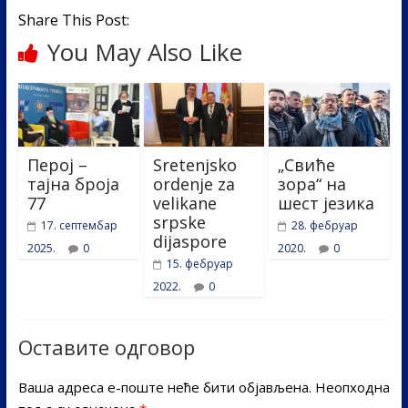
Share This Post:
You May Also Like
Перој –
Sretenjsko
„Свиће
тајна броја
ordenje za
зора“ на
77
velikane
шест језика
srpske
17. септембар
28. фебруар
dijaspore
2025.
0
2020.
0
15. фебруар
2022.
0
Оставите одговор
Ваша адреса е-поште неће бити објављена.
Неопходна