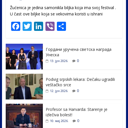
Žućenica je jedina samonikla biljka koja ima svoj festival .
U čast ovе biljke koja se vekovima koristi u ishrani
F
T
Li
Vi
S
ac
w
n
b
h
e
itt
k
er
ar
Гордани уручена светска награда
b
er
e
e
Унеска
o
dI
0
13. јун 2026.
o
n
k
Podvig srpskih lekara: Dečaku ugradili
veštačko srce
0
12. јун 2026.
Profesor sa Harvarda: Starenje je
izlečiva bolest!
0
10. мај 2026.