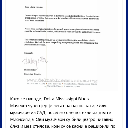
Како се наводи, Delta Mississippi Blues
Museum чувен јер је легат за најпознатије блуз
музичаре из САД, посебно оне потекле из делте
Мисисипија. Ови музичари су били језгро читавих
блуз и џез стилова, који су се касније раширили по