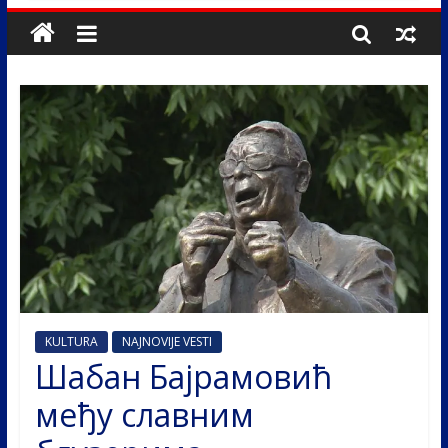
KULTURA
NAJNOVIJE VESTI
Шабан Бајрамовић
међу славним