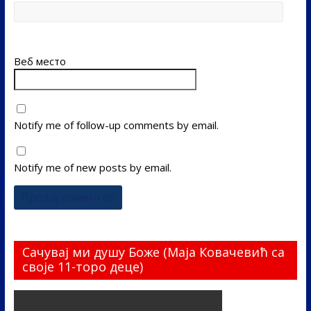
Веб место
Notify me of follow-up comments by email.
Notify me of new posts by email.
Сачувај ми душу Боже (Маја Ковачевић са
своје 11-торо деце)