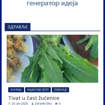
ЗДРАВЉЕ
KUHINJA
NAJNOVIJE VESTI
ZDRAVLJE
Tivat u čast žućenice
20. јун 2026.
Zdravko Elez
0