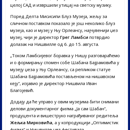
целој САД и извршили утицај на светску музику.
Поред Делта Мисисипи Блуз Музеја, жељу за
сличном поставком показало је још неколико блуз
музеја, као и музеј у Њу Орлеансу, најчувенији џез
музеј, чији је директор
Грег Ламбси
потврдио
долазак на Нишвилле од 6. до 15. августа.
„Током Ламбсијевог боравка у Нишу разговараћемо
и о формирању спомен собе Шабана Бајрамовића у
музеју џеза у Њу Орлеансу, са репликом статуе
Шабана Бајрамовића постављеном на нишавском
кеју“, изјавио је директор Нишвила Иван
Благојевић.
Додају да ће управо у овим музејима бити снимани
делови документарног филма „Ја сам Шабан“,
продуцента и вишеструко награђиваног редитеља
Жељка Мирковића
, а у копродукцији „Оптимистик
филма“ и Нишвилле џез фестивала.