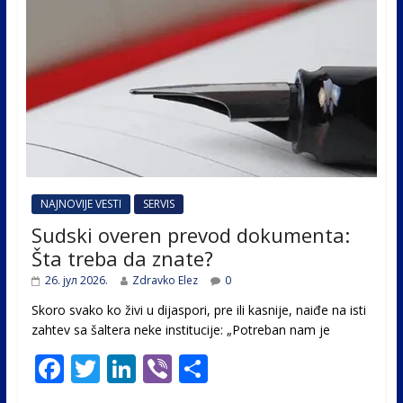
NAJNOVIJE VESTI
SERVIS
Sudski overen prevod dokumenta:
Šta treba da znate?
26. јул 2026.
Zdravko Elez
0
Skoro svako ko živi u dijaspori, pre ili kasnije, naiđe na isti
zahtev sa šaltera neke institucije: „Potreban nam je
F
T
Li
Vi
S
ac
w
n
b
h