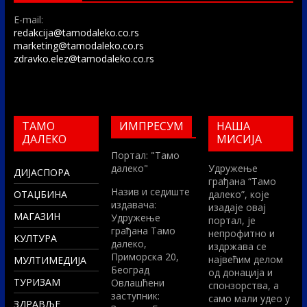
E-mail:
redakcija@tamodaleko.co.rs
marketing@tamodaleko.co.rs
zdravko.elez@tamodaleko.co.rs
ТАМО
ИМПРЕСУМ
НАША
ДАЛЕКО
МИСИЈА
Портал: "Тамо
далеко"
Удружење
ДИЈАСПОРА
грађана “Тамо
Назив и седиште
ОТАЏБИНА
далеко”, које
издавача:
изадаје овај
МАГАЗИН
Удружење
портал, је
грађана Тамо
непрофитно и
КУЛТУРА
далеко,
издржава се
Приморска 20,
највећим делом
МУЛТИМЕДИЈА
Београд
од донација и
ТУРИЗАМ
Овлашћени
спонзорства, а
заступник:
само мали удео у
ЗДРАВЉЕ