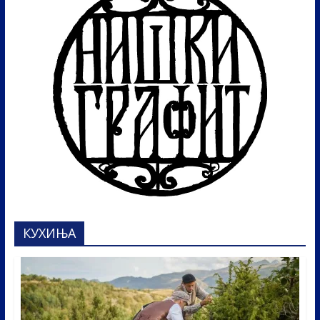
КУХИЊА