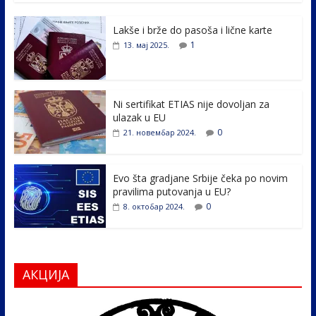
e
itt
k
er
ar
Lakše i brže do pasoša i lične karte
b
er
e
e
1
13. мај 2025.
o
dI
o
n
k
Ni sertifikat ETIAS nije dovoljan za
ulazak u EU
0
21. новембар 2024.
Evo šta gradjane Srbije čeka po novim
pravilima putovanja u EU?
0
8. октобар 2024.
АКЦИЈА