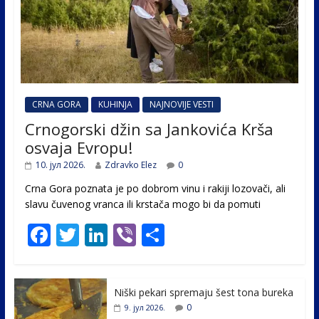
CRNA GORA
KUHINJA
NAJNOVIJE VESTI
Crnogorski džin sa Jankovića Krša
osvaja Evropu!
10. јул 2026.
Zdravko Elez
0
Crna Gora poznata je po dobrom vinu i rakiji lozovači, ali
slavu čuvenog vranca ili krstača mogo bi da pomuti
F
T
Li
Vi
S
ac
w
n
b
h
e
itt
k
er
ar
Niški pekari spremaju šest tona bureka
b
er
e
e
0
9. јул 2026.