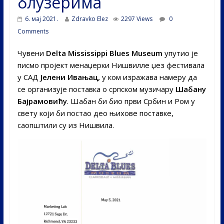
блузерима
6. мај 2021.
Zdravko Elez
2297 Views
0
Comments
Чувени
Delta Mississippi Blues Museum
упутио је
писмо пројект менаџерки Нишвилле џез фестивала
у САД
Јелени Ивањац,
у ком изражава намеру да
се организује поставка о српском музичару
Шабану
Бајрамовићу
. Шабан би био први Србин и Ром у
свету који би постао део њихове поставке,
саопштили су из Нишвила.