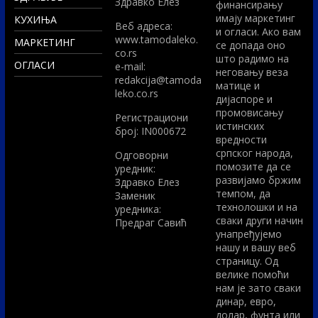
Здравко Елез
финансирању
имају маркетинг
КУХИЊА
Вeб адреса:
и огласи. Ако вам
www.tamodaleko.
МАРКЕТИНГ
се допада оно
co.rs
што радимо на
ОГЛАСИ
e-mail:
неговању веза
redakcija@tamoda
матице и
leko.co.rs
дијаспоре и
промовисању
Регистрациони
истинских
број: IN000672
вредности
српског народа,
Одговорни
помозите да се
уредник:
развијамо бржим
Здравко Елез
темпом, да
Заменик
технолошки и на
уредника:
сваки други начин
Предраг Савић
унапређујемо
нашу и вашу веб
страницу. Од
велике помоћи
нам је зато сваки
динар, евро,
долар, фунта или