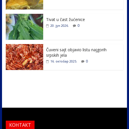
o
dI
o
n
k
Tivat u čast žućenice
0
20. јун 2026.
Čuveni sajt objavio listu najgorih
srpskih jela
0
16. октобар 2025.
КОНТАКТ