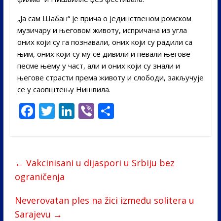
„Ја сам Шабан“ је прича о јединственом ромском
музичару и његовом животу, испричана из угла
оних који су га познавали, оних који су радили са
њим, оних који су му се дивили и певали његове
песме њему у част, али и оних који су знали и
његове страсти према животу и слободи, закључује
се у саопштењу Нишвила.
F
T
Li
Vi
S
ac
w
n
b
h
e
itt
k
er
ar
b
er
e
e
←
Vakcinisani u dijaspori u Srbiju bez
o
dI
ograničenja
o
n
Neverovatan ples na žici između solitera u
k
Sarajevu
→