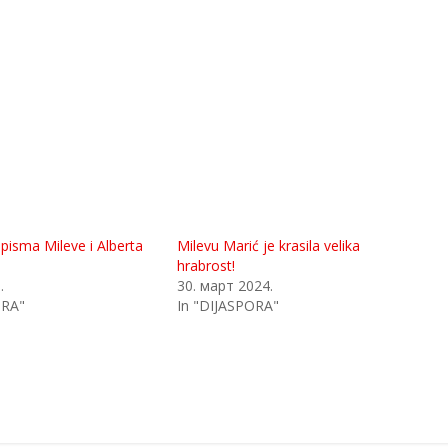
pisma Mileve i Alberta
Milevu Marić je krasila velika
hrabrost!
.
30. март 2024.
ORA"
In "DIJASPORA"