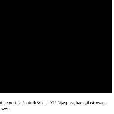
ik je portala Sputnjik Srbija i RTS Dijaspora, kao i „Ilustrovane
 svet“.