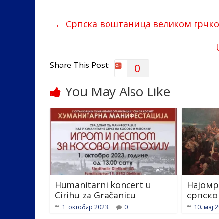
b
er
e
e
←
Српска воштаница великом грчком
o
dI
o
n
k
Share This Post:
0
You May Also Like
Humanitarni koncert u
Најомр
Cirihu za Gračanicu
српско
1. октобар 2023.
0
10. мај 2