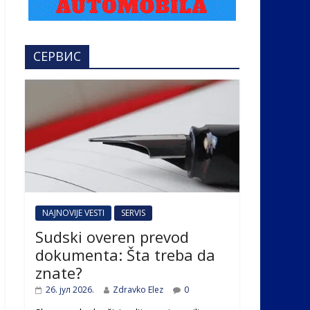
СЕРВИС
NAJNOVIJE VESTI
SERVIS
Sudski overen prevod
dokumenta: Šta treba da
znate?
26. јул 2026.
Zdravko Elez
0