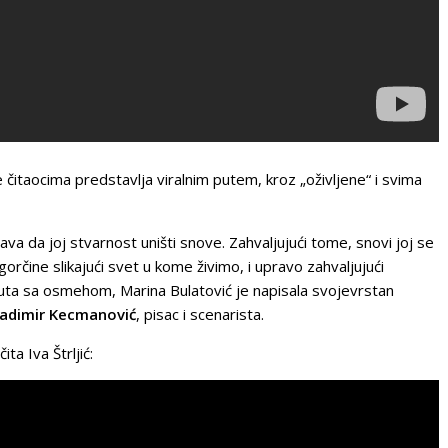
e čitaocima predstavlja viralnim putem, kroz „oživljene“ i svima
ava da joj stvarnost uništi snove. Zahvaljujući tome, snovi joj se
gorčine slikajući svet u kome živimo, i upravo zahvaljujući
ta sa osmehom, Marina Bulatović je napisala svojevrstan
ladimir Kecmanović
, pisac i scenarista.
ta Iva Štrljić: