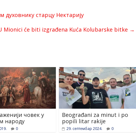
 духовнику старцу Нектарију
U Mionici će biti izgrađena Kuća Kolubarske bitke
→
аженији човек у
Beograđani za minut i po
м народу
popili litar rakije
019.
0
29. септембар 2024.
0