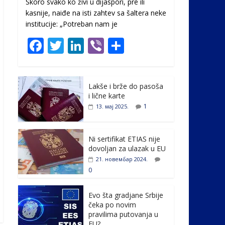
Skoro svako ko živi u dijaspori, pre ili
kasnije, naiđe na isti zahtev sa šaltera neke
institucije: „Potreban nam je
F
T
Li
Vi
S
ac
w
n
b
h
e
itt
k
er
ar
Lakše i brže do pasoša
b
er
e
e
i lične karte
o
dI
1
13. мај 2025.
o
n
k
Ni sertifikat ETIAS nije
dovoljan za ulazak u EU
21. новембар 2024.
0
Evo šta gradjane Srbije
čeka po novim
pravilima putovanja u
EU?