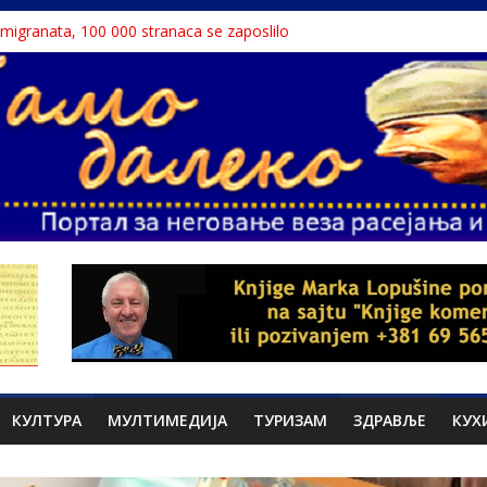
a migranata, 100 000 stranaca se zaposlilo
 књига“ проглашен народним непријатељем
u o Nikoli Tesli?
avu, reka ga odnela u Rumuniju
ne teme srpskih medija
КУЛТУРА
МУЛТИМЕДИЈА
ТУРИЗАМ
ЗДРАВЉЕ
КУХ