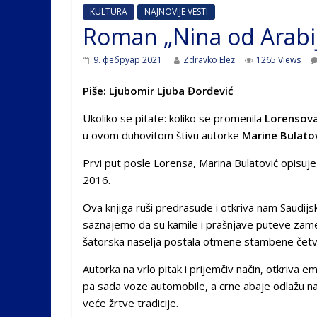
KULTURA
NAJNOVIJE VESTI
Roman „Nina od Arabij
9. фебруар 2021.
Zdravko Elez
1265 Views
Piše: Ljubomir Ljuba Đorđević
Ukoliko se pitate: koliko se promenila
Lorensova
u ovom duhovitom štivu autorke
Marine Bulato
Prvi put posle Lorensa, Marina Bulatović opisuje
2016.
Ova knjiga ruši predrasude i otkriva nam Saudij
saznajemo da su kamile i prašnjave puteve zame
šatorska naselja postala otmene stambene četvrti
Autorka na vrlo pitak i prijemčiv način, otkriva e
pa sada voze automobile, a crne abaje odlažu n
veće žrtve tradicije.