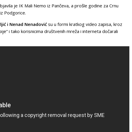
objavila je IK Mali Nemo iz Pančeva, a prošle godine za Crnu
 iz Podgorice.
trljić i Nenad Nenadović
su u formi kratkog video zapisa, kroz
ije“ i tako korisnicima društvenih mreža i interneta dočarali