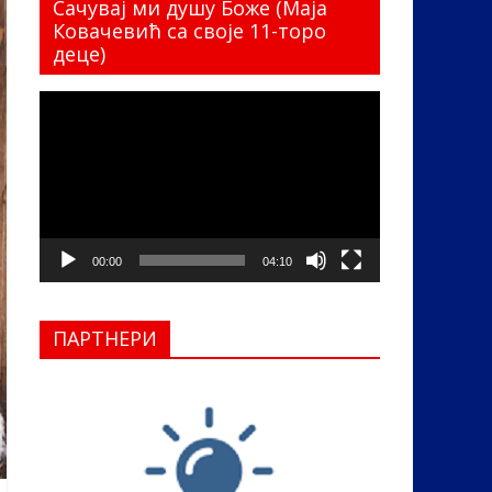
Сачувај ми душу Боже (Маја
Ковачевић са своје 11-торо
деце)
Прегледач
видео
записа
00:00
04:10
ПАРТНЕРИ