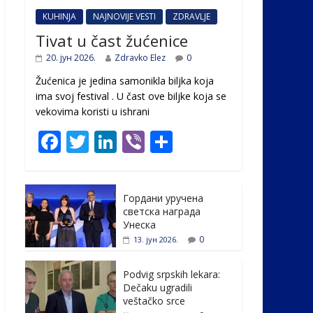
KUHINJA
NAJNOVIJE VESTI
ZDRAVLJE
Tivat u čast žućenice
20. јун 2026.
Zdravko Elez
0
Žućenica je jedina samonikla biljka koja
ima svoj festival . U čast ovе biljke koja se
vekovima koristi u ishrani
F
T
Li
Vi
S
ac
w
n
b
h
e
itt
k
er
ar
Гордани уручена
b
er
e
e
светска награда
o
dI
Унеска
0
13. јун 2026.
o
n
k
Podvig srpskih lekara:
Dečaku ugradili
veštačko srce