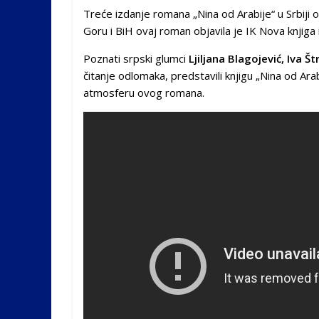
Treće izdanje romana „Nina od Arabije“ u Srbiji 
Goru i BiH ovaj roman objavila je IK Nova knjiga
Poznati srpski glumci
Ljiljana Blagojević, Iva Š
čitanje odlomaka, predstavili knjigu „Nina od Arаb
atmosferu ovog romana.