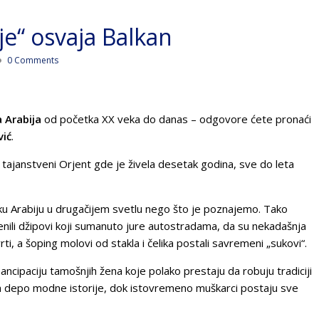
e“ osvaja Balkan
0 Comments
 Arabija
od početka XX veka do danas – odgovore ćete pronaći
vić
.
 tajanstveni Orjent gde je živela desetak godina, sve do leta
sku Arabiju u drugačijem svetlu nego što je poznajemo. Tako
nili džipovi koji sumanuto jure autostradama, da su nekadašnja
, a šoping molovi od stakla i čelika postali savremeni „sukovi“.
mancipaciju tamošnjih žena koje polako prestaju da robuju tradiciji
a depo modne istorije, dok istovremeno muškarci postaju sve