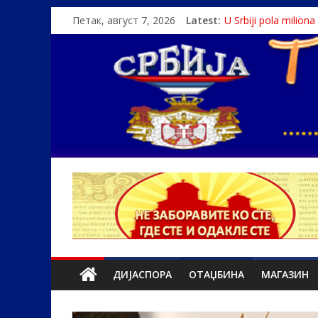
Петак, август 7, 2026
Latest:
U Srbiji pola milion
Како је „Господар
Čije je pravo na istin
Srbin zaspao na Dun
Politika i seks glav
ДИЈАСПОРА
ОТАЏБИНА
МАГАЗИН