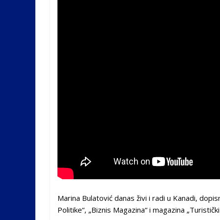
Marina Bulatović danas živi i radi u Kanadi, dopisn
Politike“, „Biznis Magazina“ i magazina „Turistički