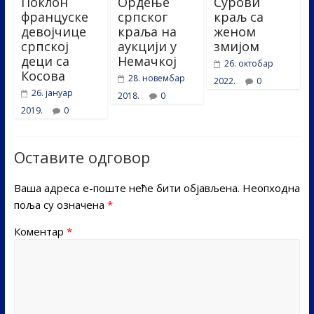
Поклон
Ордење
Сурови
француске
српског
краљ са
девојчице
краља на
женом
српској
аукцији у
змијом
деци са
Немачкој
26. октобар
Косова
28. новембар
2022.
0
26. јануар
2018.
0
2019.
0
Оставите одговор
Ваша адреса е-поште неће бити објављена.
Неопходна
поља су означена
*
Коментар
*