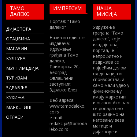
ТАМО
ИМПРЕСУМ
НАША
ДАЛЕКО
МИСИЈА
Портал: "Тамо
далеко"
Удружење
ДИЈАСПОРА
грађана “Тамо
Назив и седиште
ОТАЏБИНА
далеко”, које
издавача:
изадаје овај
МАГАЗИН
Удружење
портал, је
грађана Тамо
непрофитно и
КУЛТУРА
далеко,
издржава се
Приморска 20,
највећим делом
МУЛТИМЕДИЈА
Београд
од донација и
ТУРИЗАМ
Овлашћени
спонзорства, а
заступник:
само мали удео у
ЗДРАВЉЕ
Здравко Елез
финансирању
имају маркетинг
КУХИЊА
Вeб адреса:
и огласи. Ако вам
www.tamodaleko.
МАРКЕТИНГ
се допада оно
co.rs
што радимо на
ОГЛАСИ
e-mail:
неговању веза
redakcija@tamoda
матице и
leko.co.rs
дијаспоре и