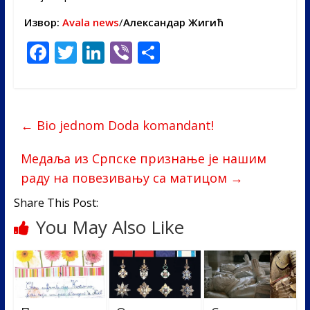
Извор
:
Аvala news
/
Александар Жигић
F
T
Li
Vi
S
ac
w
n
b
h
e
itt
k
er
ar
b
er
e
e
←
Bio jednom Doda komandant!
o
dI
o
n
Медаља из Српске признање је нашим
раду на повезивању са матицом
→
k
Share This Post:
You May Also Like