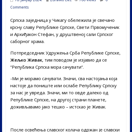
Comments
Српска заједница у Чикагу обележила је свечано
крсну славу Републике Српске, Свети Првомученик
и Архиђакон Стефан, у друштвеној сали Српског
саборног храма.
Потпредседник Удружења Срба Републике Српске,
Жељко Живак
, тим поводом је изјавио да се
“Република Српска мора сачувати“.
-Ми је морамо сачувати. Значи, сва настојања која
настоје да пониште или ослабе Републику Српску
за нас је увреда. Значи, ми то овде далеко од
Републике Српске, на другој страни планете,
доживљавамо јако тешко – истскао је Живак.
После освећења славског колача одржан је славски