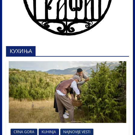
КУХИЊА
CRNA GORA
KUHINJA
NAJNOVIJE VESTI