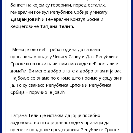
банкет на којем су говорили, поред осталих,
генерални конзул Републике Србије у Чикагу
Дамјан Јовић
и Генерални Конзул Босне и
Херцеговине
Татјана Телић.
-Мени је ово већ трећа година да са вама
прослављам овде у Чикагу Славу и Дан Републике
Српске и на неки начин ми смо овде већ постали и
домаћи. Ви мене добро знате а добро знам и ја вас.
Најбоље се знамо по ономе што носимо у срцу ви и
ја. То су свакако Република Српска и Република
Србија – поручио је Јовић.
Татјана Телић је истакла да јој је посебно
задовољство што је данас овде у прилици да
пренесе поздраве председника Републике Српске