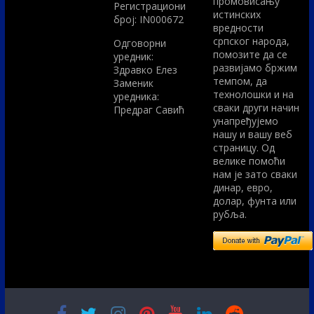
промовисању
Регистрациони
истинских
број: IN000672
вредности
српског народа,
Одговорни
помозите да се
уредник:
развијамо бржим
Здравко Елез
темпом, да
Заменик
технолошки и на
уредника:
сваки други начин
Предраг Савић
унапређујемо
нашу и вашу веб
страницу. Од
велике помоћи
нам је зато сваки
динар, евро,
долар, фунта или
рубља.