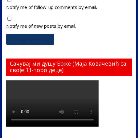
Notify me of follow-up comments by email.
Notify me of new posts by email.
Сачувај ми душу Боже (Маја Ковачевић са
своје 11-торо деце)