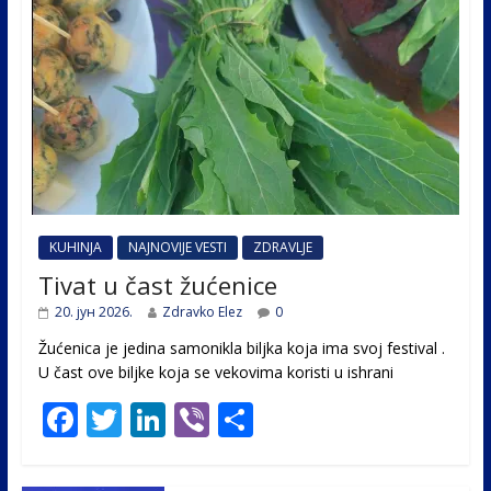
KUHINJA
NAJNOVIJE VESTI
ZDRAVLJE
Tivat u čast žućenice
20. јун 2026.
Zdravko Elez
0
Žućenica je jedina samonikla biljka koja ima svoj festival .
U čast ovе biljke koja se vekovima koristi u ishrani
F
T
Li
Vi
S
ac
w
n
b
h
e
itt
k
er
ar