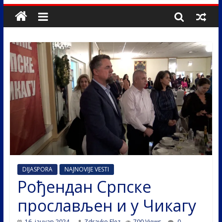
DIJASPORA
NAJNOVIJE VESTI
Рођендан Српске
прослављен и у Чикагу
16. јануар 2024.
Zdravko Elez
700 Views
0