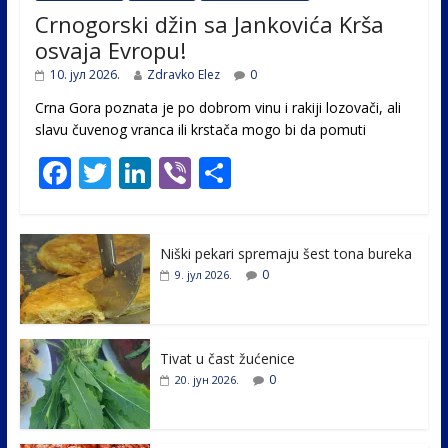
Crnogorski džin sa Jankovića Krša
osvaja Evropu!
10. јул 2026.
Zdravko Elez
0
Crna Gora poznata je po dobrom vinu i rakiji lozovači, ali
slavu čuvenog vranca ili krstača mogo bi da pomuti
F
T
Li
Vi
S
ac
w
n
b
h
e
itt
k
er
ar
Niški pekari spremaju šest tona bureka
b
er
e
e
0
9. јул 2026.
o
dI
o
n
k
Tivat u čast žućenice
0
20. јун 2026.