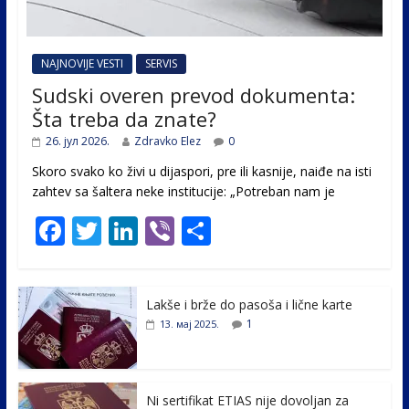
NAJNOVIJE VESTI
SERVIS
Sudski overen prevod dokumenta:
Šta treba da znate?
26. јул 2026.
Zdravko Elez
0
Skoro svako ko živi u dijaspori, pre ili kasnije, naiđe na isti
zahtev sa šaltera neke institucije: „Potreban nam je
F
T
Li
Vi
S
ac
w
n
b
h
e
itt
k
er
ar
Lakše i brže do pasoša i lične karte
b
er
e
e
1
13. мај 2025.
o
dI
o
n
k
Ni sertifikat ETIAS nije dovoljan za