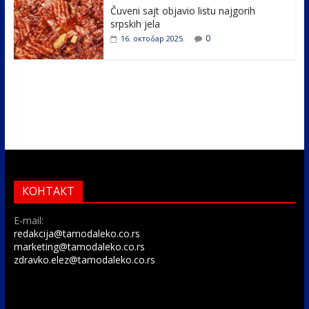
Čuveni sajt objavio listu najgorih
srpskih jela
0
16. октобар 2025.
КОНТАКТ
E-mail:
redakcija@tamodaleko.co.rs
marketing@tamodaleko.co.rs
zdravko.elez@tamodaleko.co.rs