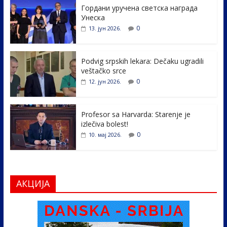
Гордани уручена светска награда
b
er
e
e
Унеска
o
dI
0
13. јун 2026.
o
n
k
Podvig srpskih lekara: Dečaku ugradili
veštačko srce
0
12. јун 2026.
Profesor sa Harvarda: Starenje je
izlečiva bolest!
0
10. мај 2026.
АКЦИЈА