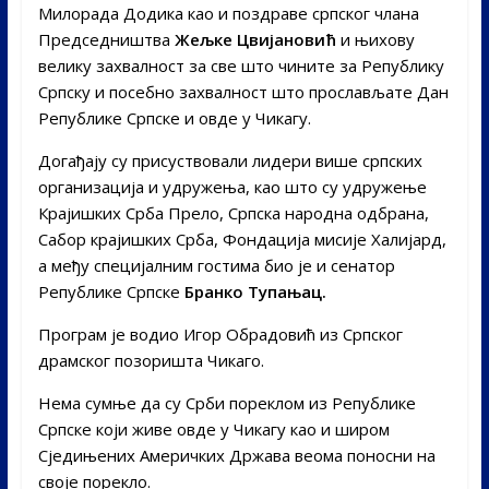
Милорада Додика као и поздраве српског члана
Председништва
Жељке Цвијановић
и њихову
велику захвалност за све што чините за Републику
Српску и посебно захвалност што прослављате Дан
Републике Српске и овде у Чикагу.
Догађају су присуствовали лидери више српских
организација и удружења, као што су удружење
Крајишких Срба Прело, Српска народна одбрана,
Сабор крајишких Срба, Фондација мисије Халијард,
а међу специјалним гостима био је и сенатор
Републике Српске
Бранко Тупањац.
Програм је водио Игор Обрадовић из Српског
драмског позоришта Чикаго.
Нема сумње да су Срби пореклом из Републике
Српске који живе овде у Чикагу као и широм
Сједињених Америчких Држава веома поносни на
своје порекло.