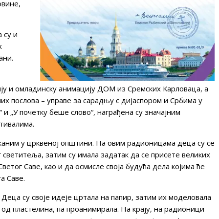
овине,
 су и
х
ани.
ју и омладинску анимацију ДОМ из Сремских Карловаца, а
х послова – управе за сарадњу с дијаспором и Србима у
и „У почетку беше слово“, награђена су значајним
тивалима.
аним у црквеној општини. На овим радионицама деца су се
г светитеља, затим су имала задатак да се присете великих
ветог Саве, као и да осмисле своја будућа дела којима ће
а Саве.
Деца су своје идеје цртала на папир, затим их моделовала
од пластелина, па проанимирала. На крају, на радионици