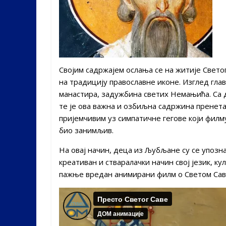
Својим садржајем ослања се на житије Светог
на традицију православне иконе. Изглед гла
манастира, задужбина светих Немањића. Са 
те је ова важна и озбиљна садржина пренета
пријемчивим уз симпатичне гегове који фил
био занимљив.
На овај начин, деца из Љубљане су се упозна
креативан и стваралачки начин свој језик, к
пажње вредан анимирани филм о Светом Сав