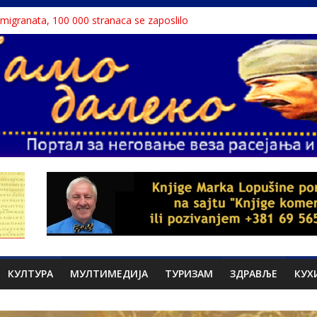
a migranata, 100 000 stranaca se zaposlilo
 књига“ проглашен народним непријатељем
u o Nikoli Tesli?
avu, reka ga odnela u Rumuniju
ne teme srpskih medija
КУЛТУРА
МУЛТИМЕДИЈА
ТУРИЗАМ
ЗДРАВЉЕ
КУХ