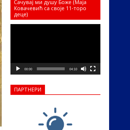
Сачувај ми душу Боже (Маја
Ковачевић са своје 11-торо
деце)
Прегледач
видео
записа
00:00
04:10
ПАРТНЕРИ