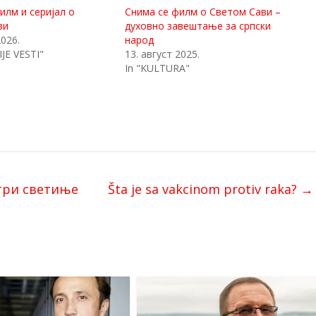
илм и серијал о
Снима се филм о Светом Сави –
ви
духовно завештање за српски
2026.
народ
JE VESTI"
13. август 2025.
In "KULTURA"
 три светиње
Šta je sa vakcinom protiv raka?
→