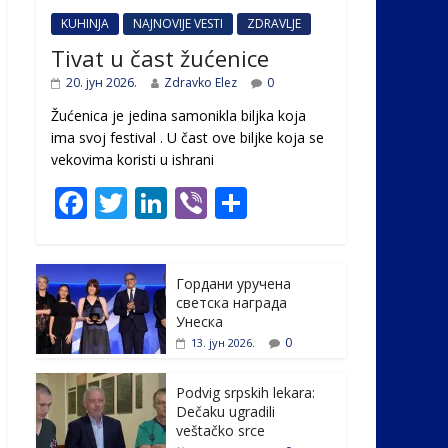
KUHINJA
NAJNOVIJE VESTI
ZDRAVLJE
Tivat u čast žućenice
20. јун 2026.
Zdravko Elez
0
Žućenica je jedina samonikla biljka koja
ima svoj festival . U čast ovе biljke koja se
vekovima koristi u ishrani
F
T
Li
Vi
S
ac
w
n
b
h
e
itt
k
er
ar
Гордани уручена
b
er
e
e
светска награда
o
dI
Унеска
0
13. јун 2026.
o
n
k
Podvig srpskih lekara:
Dečaku ugradili
veštačko srce