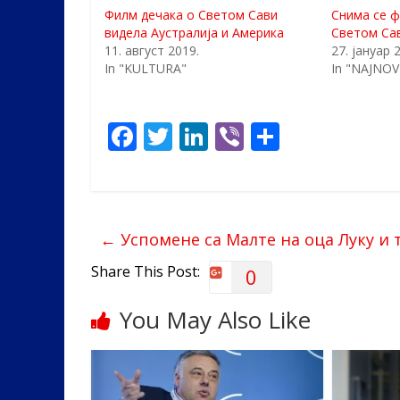
Филм дечака о Светом Сави
Снима се ф
видела Аустралија и Америка
Светом Са
11. август 2019.
27. јануар 
In "KULTURA"
In "NAJNOVI
F
T
Li
Vi
S
ac
w
n
b
h
e
itt
k
er
ar
b
er
e
e
←
Успомене са Малте на оца Луку и
o
dI
o
n
Share This Post:
0
k
You May Also Like