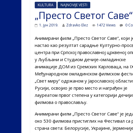
KULTURA
NAJNOVIJE VESTI
„Престо Светог Саве
1. јун 2019.
Zdravko Elez
1472 Views
0 C
Анимирани филм „Престо Светог Саве“, који ј
настао као резултат сарадње Културно-прос
центра при Српској православној црквеној о
у Љубљани и Студиом дечије-омладинске
анимације ДОМ из Сремских Карловаца, на I
Међународном омладинском филмском фест
„Свет миру“ одржаном у Јарославској области
Русији, освојио је прво место и награђен је
лауреатом првог степена у категорији дечији
филмова о православљу.
Анимирани филм „Престо Светог Саве“ је јед
око 530 филмова пристиглих на Фестивал са 
страна света: Белорусије, Украјине, Јерменије