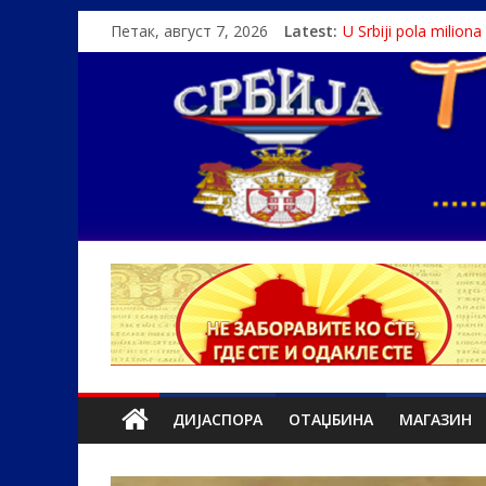
Петак, август 7, 2026
Latest:
U Srbiji pola milion
Како је „Господар
Čije je pravo na istin
Srbin zaspao na Dun
Politika i seks glav
ДИЈАСПОРА
ОТАЏБИНА
МАГАЗИН