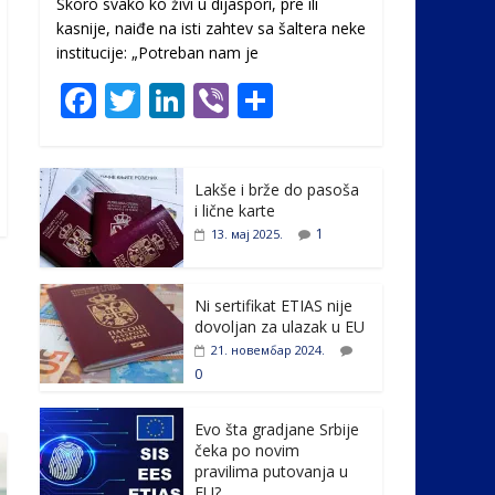
Skoro svako ko živi u dijaspori, pre ili
kasnije, naiđe na isti zahtev sa šaltera neke
institucije: „Potreban nam je
F
T
Li
Vi
S
ac
w
n
b
h
e
itt
k
er
ar
Lakše i brže do pasoša
b
er
e
e
i lične karte
o
dI
1
13. мај 2025.
o
n
k
Ni sertifikat ETIAS nije
dovoljan za ulazak u EU
21. новембар 2024.
0
Evo šta gradjane Srbije
čeka po novim
pravilima putovanja u
EU?