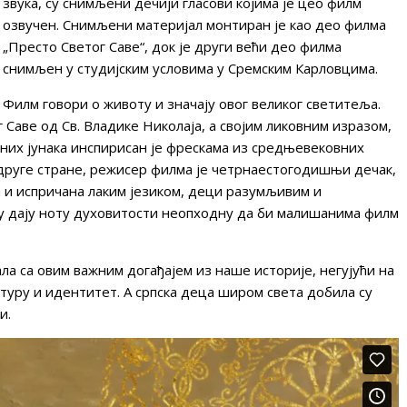
звука, су снимљени дечији гласови којима је цео филм
озвучен. Снимљени материјал монтиран је као део филма
„Престо Светог Саве“, док је други већи део филма
снимљен у студијским условима у Сремским Карловцима.
Филм говори о животу и значају овог великог светитеља.
 Саве од Св. Владике Николаја, а својим ликовним изразом,
вних јунака инспирисан је фрескама из средњевековних
друге стране, режисер филма је четрнаестогодишњи дечак,
 и испричана лаким језиком, деци разумљивим и
му дају ноту духовитости неопходну да би малишанима филм
ла са овим важним догађајем из наше историје, негујући на
ултуру и идентитет. А српска деца широм света добила су
и.