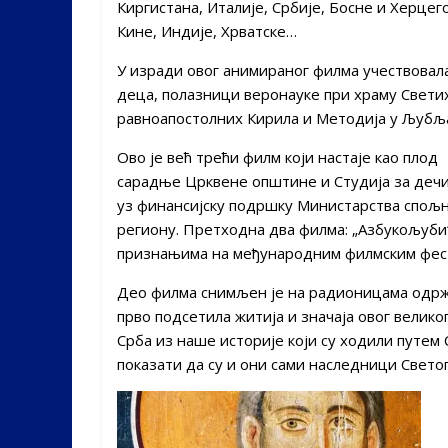
Киргистана, Италије, Србије, Босне и Херцег
Кине, Индије, Хрватске…
У изради овог анимираног филма учествовала
деца, полазници веронауке при храму Свети
равноапостолних Кирила и Методија у Љубљ
Ово је већ трећи филм који настаје као плод
сарадње Црквене општине и Студија за дечи
уз финансијску подршку Министарства спољни
региону. Претходна два филма: „Азбукољуби“ 
признањима на међународним филмским фес
Део филма снимљен je на радионицама одрж
прво подсетила житија и значајa овог велико
Срба из наше историје који су ходили путем С
показати да су и они сами наследници Светог