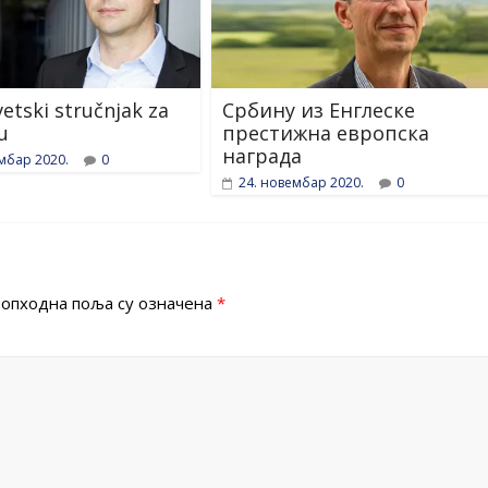
vetski stručnjak za
Србину из Енглеске
u
престижна европска
награда
мбар 2020.
0
24. новембар 2020.
0
опходна поља су означена
*