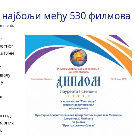
“ најбољи међу 530 филмова
omments
е
ветног
пштини
X
ивалу
 у
х
ан од
разних
,