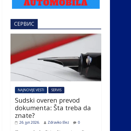
СЕРВИС
NAJNOVIJE VESTI
SERVIS
Sudski overen prevod
dokumenta: Šta treba da
znate?
26. јул 2026.
Zdravko Elez
0