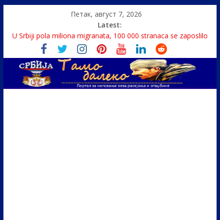
Петак, август 7, 2026
Latest:
U Srbiji pola miliona migranata, 100 000 stranaca se zaposlilo
Како је „Господар књига“ проглашен народним
непријатељем
Čije je pravo na istinu o Nikoli Tesli?
Srbin zaspao na Dunavu, reka ga odnela u Rumuniju
Politika i seks glavne teme srpskih medija