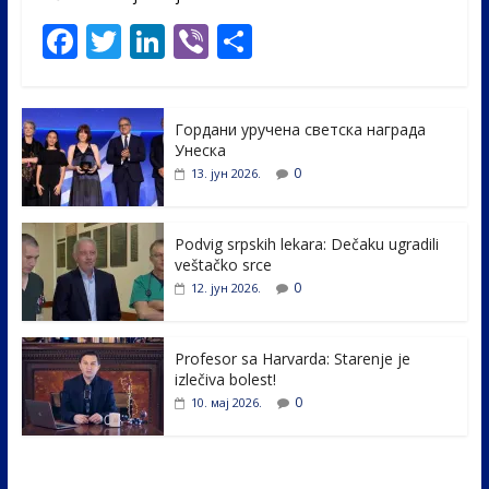
F
T
Li
Vi
S
ac
w
n
b
h
e
itt
k
er
ar
Гордани уручена светска награда
b
er
e
e
Унеска
o
dI
0
13. јун 2026.
o
n
k
Podvig srpskih lekara: Dečaku ugradili
veštačko srce
0
12. јун 2026.
Profesor sa Harvarda: Starenje je
izlečiva bolest!
0
10. мај 2026.