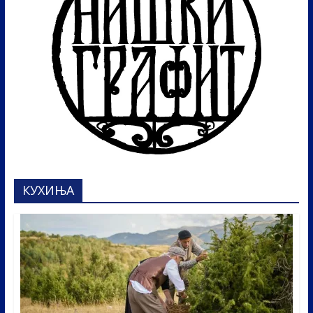
КУХИЊА