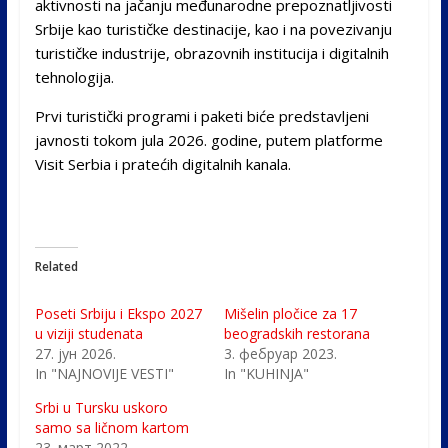
aktivnosti na jačanju međunarodne prepoznatljivosti
Srbije kao turističke destinacije, kao i na povezivanju
turističke industrije, obrazovnih institucija i digitalnih
tehnologija.
Prvi turistički programi i paketi biće predstavljeni
javnosti tokom jula 2026. godine, putem platforme
Visit Serbia i pratećih digitalnih kanala.
Related
Poseti Srbiju i Ekspo 2027
Mišelin pločice za 17
u viziji studenata
beogradskih restorana
27. јун 2026.
3. фебруар 2023.
In "NAJNOVIJE VESTI"
In "KUHINJA"
Srbi u Tursku uskoro
samo sa ličnom kartom
23. март 2022.