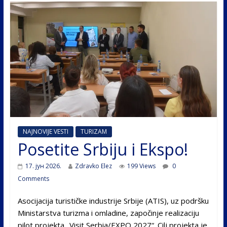
NAJNOVIJE VESTI
TURIZAM
Posetite Srbiju i Ekspo!
17. јун 2026.
Zdravko Elez
199 Views
0
Comments
Asocijacija turističke industrije Srbije (ATIS), uz podršku
Ministarstva turizma i omladine, započinje realizaciju
pilot projekta „Visit Serbia/EXPO 2027“. Cilj projekta je