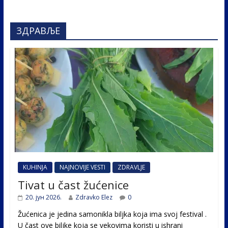
ЗДРАВЉЕ
KUHINJA
NAJNOVIJE VESTI
ZDRAVLJE
Tivat u čast žućenice
20. јун 2026.
Zdravko Elez
0
Žućenica je jedina samonikla biljka koja ima svoj festival .
U čast ovе biljke koja se vekovima koristi u ishrani