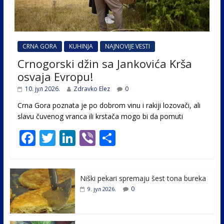
CRNA GORA
KUHINJA
NAJNOVIJE VESTI
Crnogorski džin sa Jankovića Krša
osvaja Evropu!
10. јул 2026.
Zdravko Elez
0
Crna Gora poznata je po dobrom vinu i rakiji lozovači, ali
slavu čuvenog vranca ili krstača mogo bi da pomuti
F
T
Li
Vi
S
ac
w
n
b
h
e
itt
k
er
ar
Niški pekari spremaju šest tona bureka
b
er
e
e
0
9. јул 2026.
o
dI
o
n