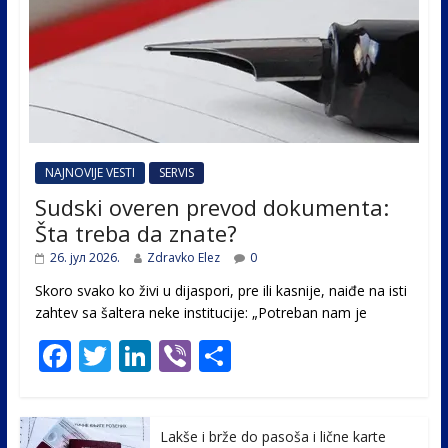
NAJNOVIJE VESTI
SERVIS
Sudski overen prevod dokumenta:
Šta treba da znate?
26. јул 2026.
Zdravko Elez
0
Skoro svako ko živi u dijaspori, pre ili kasnije, naiđe na isti
zahtev sa šaltera neke institucije: „Potreban nam je
F
T
Li
Vi
S
ac
w
n
b
h
e
itt
k
er
ar
Lakše i brže do pasoša i lične karte