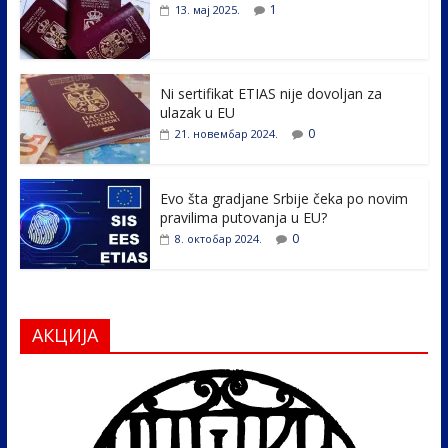
b
er
e
e
1
13. мај 2025.
o
dI
o
n
k
Ni sertifikat ETIAS nije dovoljan za
ulazak u EU
0
21. новембар 2024.
Evo šta gradjane Srbije čeka po novim
pravilima putovanja u EU?
0
8. октобар 2024.
АКЦИЈА