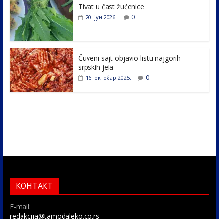
k
Tivat u čast žućenice
0
20. јун 2026.
Čuveni sajt objavio listu najgorih
srpskih jela
0
16. октобар 2025.
КОНТАКТ
E-mail:
redakcija@tamodaleko.co.rs