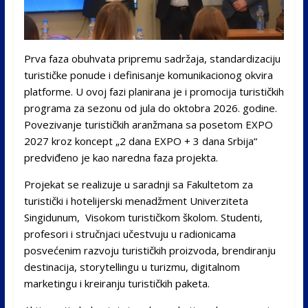
Prva faza obuhvata pripremu sadržaja, standardizaciju
turističke ponude i definisanje komunikacionog okvira
platforme. U ovoj fazi planirana je i promocija turističkih
programa za sezonu od jula do oktobra 2026. godine.
Povezivanje turističkih aranžmana sa posetom EXPO
2027 kroz koncept „2 dana EXPO + 3 dana Srbija“
predviđeno je kao naredna faza projekta.
Projekat se realizuje u saradnji sa Fakultetom za
turistički i hotelijerski menadžment Univerziteta
Singidunum, Visokom turističkom školom. Studenti,
profesori i stručnjaci učestvuju u radionicama
posvećenim razvoju turističkih proizvoda, brendiranju
destinacija, storytellingu u turizmu, digitalnom
marketingu i kreiranju turističkih paketa.