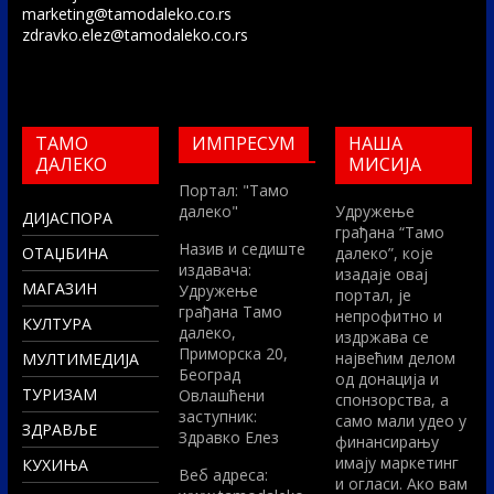
marketing@tamodaleko.co.rs
zdravko.elez@tamodaleko.co.rs
ТАМО
ИМПРЕСУМ
НАША
ДАЛЕКО
МИСИЈА
Портал: "Тамо
далеко"
Удружење
ДИЈАСПОРА
грађана “Тамо
Назив и седиште
ОТАЏБИНА
далеко”, које
издавача:
изадаје овај
МАГАЗИН
Удружење
портал, је
грађана Тамо
непрофитно и
КУЛТУРА
далеко,
издржава се
Приморска 20,
највећим делом
МУЛТИМЕДИЈА
Београд
од донација и
ТУРИЗАМ
Овлашћени
спонзорства, а
заступник:
само мали удео у
ЗДРАВЉЕ
Здравко Елез
финансирању
имају маркетинг
КУХИЊА
Вeб адреса:
и огласи. Ако вам