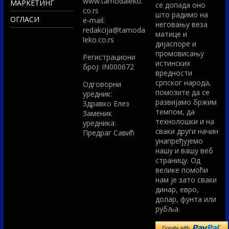
www.tamodaleko.
МАРКЕТИНГ
се допада оно
co.rs
што радимо на
ОГЛАСИ
e-mail:
неговању веза
redakcija@tamoda
матице и
leko.co.rs
дијаспоре и
промовисању
Регистрациони
истинских
број: IN000672
вредности
српског народа,
Одговорни
помозите да се
уредник:
развијамо бржим
Здравко Елез
темпом, да
Заменик
технолошки и на
уредника:
сваки други начин
Предраг Савић
унапређујемо
нашу и вашу веб
страницу. Од
велике помоћи
нам је зато сваки
динар, евро,
долар, фунта или
рубља.