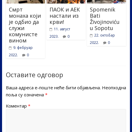
Смрт
ПАОК и АЕК
Spomenik
монаха који
настали из
Bati
је одбио да
крви!
Živojinoviću
служи
u Sopotu
11. август
комунисте
22. октобар
2023.
0
вином
2022.
0
9. фебруар
2022.
0
Оставите одговор
Ваша адреса е-поште неће бити објављена.
Неопходна
поља су означена
*
Коментар
*