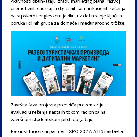
Aktivnosti obuhvataju izradu marketing plana, razvoj
promotivnih sadržaja i digitalnih komunikacionih rešenja
na srpskom i engleskom jeziku, uz definisanje ključnih
poruka i ciljnih grupa za domaće i međunarodno tržište.
Završna faza projekta predviđa prezentaciju i
evaluaciju rešenja nastalih tokom radionica na
završnom studentskom pitch događaju.
Kao institucionalni partner EXPO 2027, ATIS nastavlja