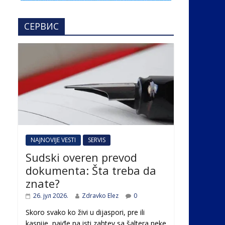
СЕРВИС
NAJNOVIJE VESTI
SERVIS
Sudski overen prevod
dokumenta: Šta treba da
znate?
26. јул 2026.
Zdravko Elez
0
Skoro svako ko živi u dijaspori, pre ili
kasnije, naiđe na isti zahtev sa šaltera neke