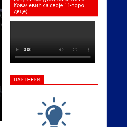
Ковачевић са своје 11-торо
деце)
ПАРТНЕРИ