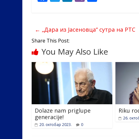
ac
w
n
b
h
e
itt
k
er
ar
b
er
e
e
←
„Дара из Јасеновца“ сутра на РТС
o
dI
Share This Post:
o
n
You May Also Like
k
Dolaze nam priglupe
Riku ro
generacije!
26. окто
20. октобар 2023.
0