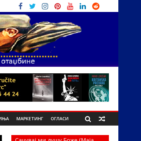
ИЊА
МАРКЕТИНГ
ОГЛАСИ
Сачувај ми душу Боже (Маја