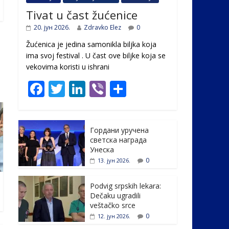
Tivat u čast žućenice
20. јун 2026.
Zdravko Elez
0
Žućenica je jedina samonikla biljka koja
ima svoj festival . U čast ovе biljke koja se
vekovima koristi u ishrani
F
T
Li
Vi
S
ac
w
n
b
h
e
itt
k
er
ar
Гордани уручена
b
er
e
e
светска награда
o
dI
Унеска
0
13. јун 2026.
o
n
k
Podvig srpskih lekara:
Dečaku ugradili
veštačko srce
0
12. јун 2026.