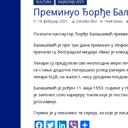
KULTURA
NAJNOVIJE VESTI
Преминуо Ђорђе Ба
19. фебруар 2021.
Zdravko Elez
1644 Views
Познати кантаутор Ђорђе Балашевић преминуо
Балашевић је пре три дана примљен у Инфек
пренели су београдски медији. Имао је ковид
Лекари су предузели све неопходне мере ле
се стање додатно погоршало услед ранијих
лекара КЦВ, на жалост, нису уродили плодом
Балашевић је рођен 11. маја 1953. године у Н
је започео соло каријеру током које је пост
Југославије.
Глумио је у неколико тв серија, за које је пис
F
T
Li
Vi
S