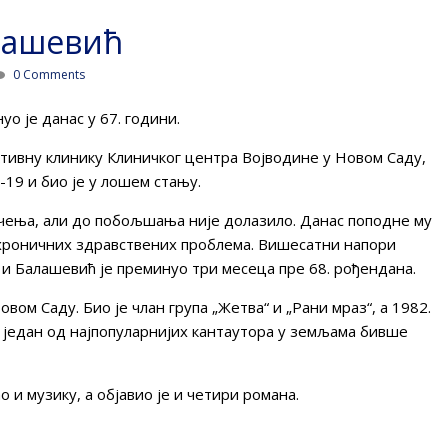
лашевић
0 Comments
 је данас у 67. години.
тивну клинику Клиничког центра Војводине у Новом Саду,
-19 и био је у лошем стању.
чења, али до побољшања није долазило. Данас поподне му
 хроничних здравствених проблема. Вишесатни напори
 и Балашевић је преминуо три месеца пре 68. рођендана.
овом Саду. Био је члан група „Жетва“ и „Рани мраз“, а 1982.
ао један од најпопуларнијих кантаутора у земљама бивше
ао и музику, а објавио је и четири романа.