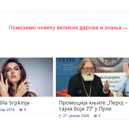
Помозимо човеку великих дарова и знања
→
dila Srpkinja
Промоција књиге „Перој –
тајна боја 77“ у Пули
бар 2018.
0
27. јануар 2026.
0