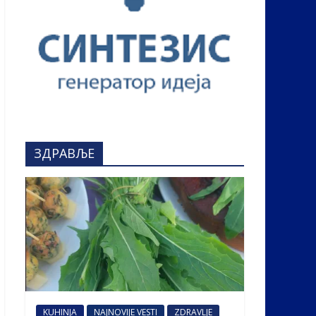
ЗДРАВЉЕ
KUHINJA
NAJNOVIJE VESTI
ZDRAVLJE