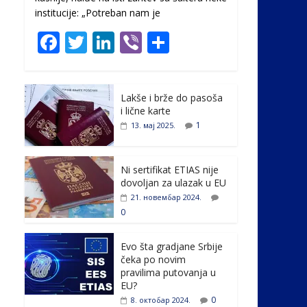
institucije: „Potreban nam je
F
T
Li
Vi
S
ac
w
n
b
h
e
itt
k
er
ar
Lakše i brže do pasoša
b
er
e
e
i lične karte
o
dI
1
13. мај 2025.
o
n
k
Ni sertifikat ETIAS nije
dovoljan za ulazak u EU
21. новембар 2024.
0
Evo šta gradjane Srbije
čeka po novim
pravilima putovanja u
EU?
0
8. октобар 2024.