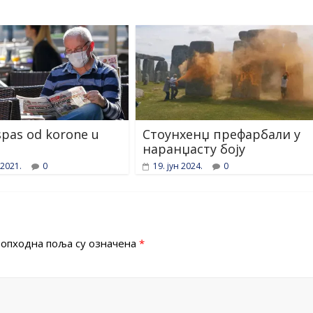
spas od korone u
Стоунхенџ префарбали у
наранџасту боју
 2021.
0
19. јун 2024.
0
опходна поља су означена
*