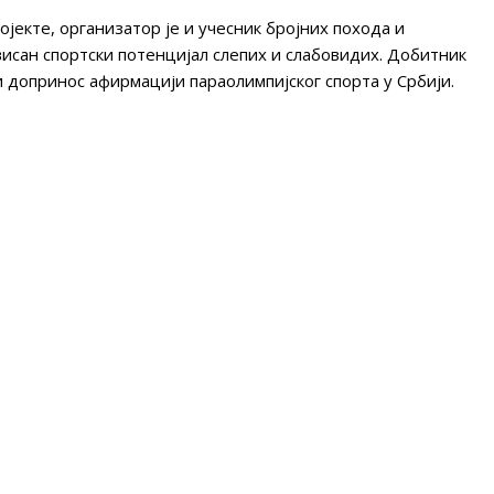
јекте, организатор је и учесник бројних похода и
висан спортски потенцијал слепих и слабовидих. Добитник
и допринос афирмацији параолимпијског спорта у Србији.