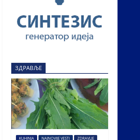
ЗДРАВЉЕ
KUHINJA
NAJNOVIJE VESTI
ZDRAVLJE