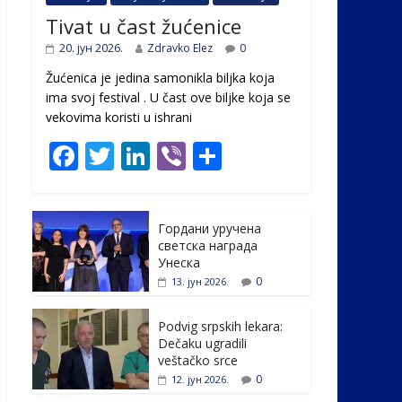
Tivat u čast žućenice
20. јун 2026.
Zdravko Elez
0
Žućenica je jedina samonikla biljka koja
ima svoj festival . U čast ovе biljke koja se
vekovima koristi u ishrani
F
T
Li
Vi
S
ac
w
n
b
h
e
itt
k
er
ar
Гордани уручена
b
er
e
e
светска награда
o
dI
Унеска
0
13. јун 2026.
o
n
k
Podvig srpskih lekara:
Dečaku ugradili
veštačko srce
0
12. јун 2026.