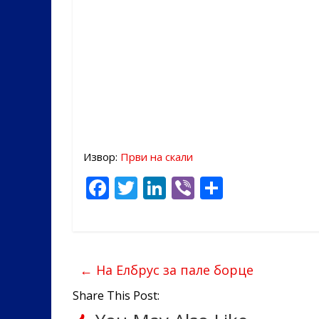
Извор:
Први на скали
F
T
Li
Vi
S
ac
w
n
b
h
e
itt
k
er
ar
b
er
e
e
←
На Елбрус за пале борце
o
dI
o
n
Share This Post: