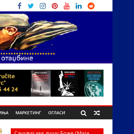
ИЊА
МАРКЕТИНГ
ОГЛАСИ
Сачувај ми душу Боже (Маја