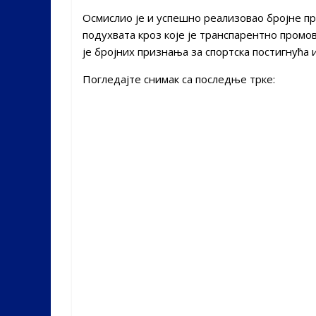
Осмислио је и успешно реализовао бројне про
подухвата кроз које је транспарентно промо
је бројних признања за спортска постигнућа 
Погледајте снимак са последње трке: