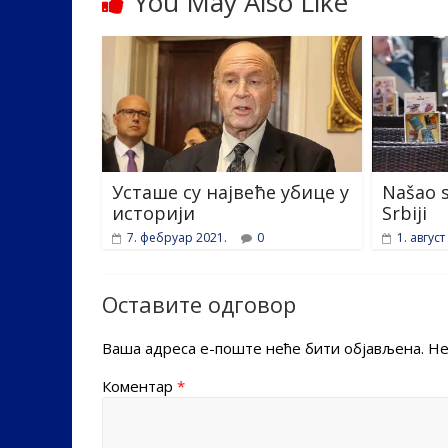
You May Also Like
k
Усташе су највеће убице у
Našao 
историји
Srbiji
7. фебруар 2021.
0
1. август
Оставите одговор
Ваша адреса е-поште неће бити објављена.
Не
Коментар
*