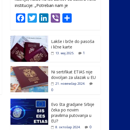
institucije: „Potreban nam je
F
T
Li
Vi
S
ac
w
n
b
h
e
itt
k
er
ar
Lakše i brže do pasoša
b
er
e
e
i lične karte
o
dI
1
13. мај 2025.
o
n
k
Ni sertifikat ETIAS nije
dovoljan za ulazak u EU
21. новембар 2024.
0
Evo šta gradjane Srbije
čeka po novim
pravilima putovanja u
EU?
0
8. октобар 2024.