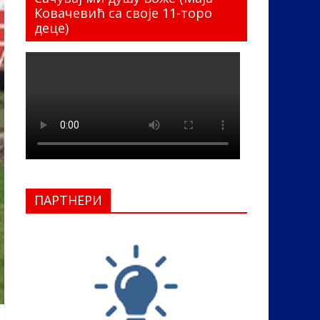
Ковачевић са своје 11-торо
деце)
ПАРТНЕРИ