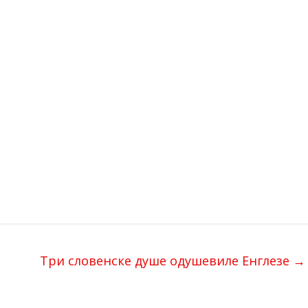
Три словенске душе одушевиле Енглезе
→