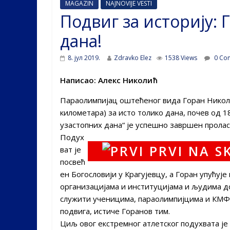
MAGAZIN
NAJNOVIJE VESTI
Подвиг за историју: 
дана!
8. јул 2019.
Zdravko Elez
1538 Views
0 Co
Написао: Алекс Николић
Параолимпијац оштећеног вида Горан Николић
километара) за исто толико дана, почев од 18
узастопних дана“ је успешно завршен пролас
Подух
ват је
посвећ
ен Богословији у Крагујевцу, а Горан упућуј
организацијама и институцијама и људима д
служити ученицима, параолимпијцима и КМФ 
подвига, истиче Горанов тим.
Циљ овог екстремног атлетског подухвата ј