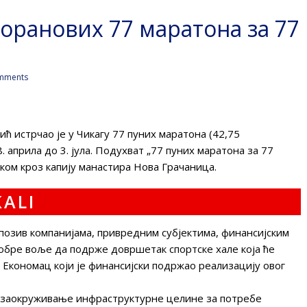
Горанових 77 маратона за 77
mments
 истрчао је у Чикагу 77 пуних маратона (42,75
. априла до 3. јула. Подухват „77 пуних маратона за 77
ком кроз капију манастира Нова Грачаница.
е позив компанијама, привредним субјектима, финансијским
обре воље да подрже довршетак спортске хале која ће
Економац који је финансијски подржао реализацију овог
е заокруживање инфраструктурне целине за потребе