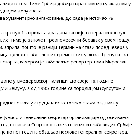
алидитетом. Тиме Србија добија параолимпијску академију
еднијем делу света.
ва хуманитарно ангажовање. До сада је истрчао 79
а кренуо 1. априла, а два дана касније генерални конзул
 њих. Тиме је започет троипомесечни боравак у овом граду.
8. априла, пошто је ранији термин на стази поред језера у
ица одложен због лоших временских услова. Тренутке за
ског спорта, камером је забележио репортер тима Мирослав
одине у Смедеревској Паланци. До своје 18. године
у и Земуну, а од 1985. године са породицом (супругом и
адног стажа у струци и исто толико стажа радника у
је Јуниор и генерални секретар организације од оснивања
н од оснивача Спортског савеза слепих и слабовидих Србије
 је по пет година обављао послове генералног секретара.