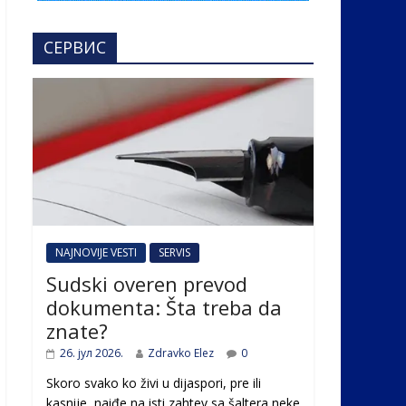
СЕРВИС
NAJNOVIJE VESTI
SERVIS
Sudski overen prevod
dokumenta: Šta treba da
znate?
26. јул 2026.
Zdravko Elez
0
Skoro svako ko živi u dijaspori, pre ili
kasnije, naiđe na isti zahtev sa šaltera neke