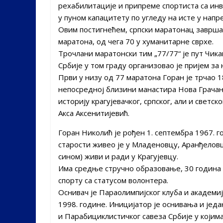
рехабилитације и припреме спортиста са инв
у пуном капацитету по угледу на исте у напр
Овим постигнећем, српски маратонац заврша
маратона, од чега 70 у хуманитарне сврхе.
Трочлани маратонски тим „77/77“ је пут Чикаг
Србије у том граду организовао је пријем за
Први у низу од 77 маратона Горан је трчао 1
непосредној близини манастира Нова Грачан
историју крагујевачког, српског, али и свет
Акса Аксенитијевић.
Горан Николић је рођен 1. септембра 1967. г
старости живео је у Младеновцу, Аранђеловц
сином) живи и ради у Крагујевцу.
Има средње стручно образовање, 30 година р
спорту са статусом волонтера.
Оснивач је Параолимпијског клуба и академи
1998. године. Иницијатор је оснивања и једа
и Парабициклистичког савеза Србије у којима