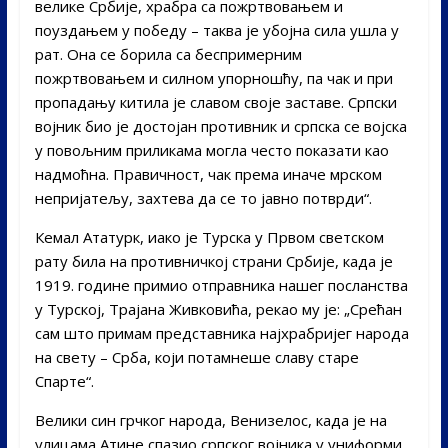
велике Србије, храбра са пожртвовањем и
поуздањем у победу – таква је убојна сила ушла у
рат. Она се борила са беспримерним
пожртвовањем и силном упорношћу, па чак и при
пропадању китила је славом своје заставе. Српски
војник био је достојан противник и српска се војска
у повољним приликама могла често показати као
надмоћна. Правичност, чак према иначе мрском
непријатељу, захтева да се то јавно потврди“.
Кемал Ататурк, иако је Турска у Првом светском
рату била на противничкој страни Србије, када је
1919. године примио отправника нашег посланства
у Турској, Трајана Живковића, рекао му је: „Срећан
сам што примам представника најхрабријег народа
на свету – Срба, који потамнеше славу старе
Спарте“.
Велики син грчког народа, Венизелос, када је на
улицама Атине спазио српског војника у униформи,