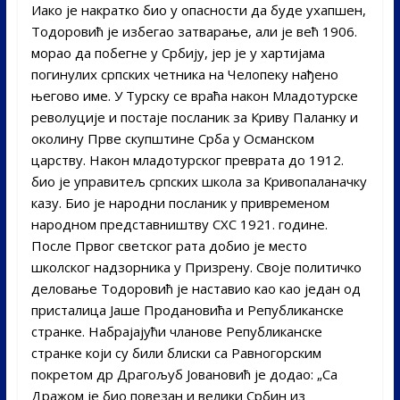
Иако је накратко био у опасности да буде ухапшен,
Тодоровић је избегао затварање, али је већ 1906.
морао да побегне у Србију, јер је у хартијама
погинулих српских четника на Челопеку нађено
његово име. У Турску се враћа након Младотурске
револуције и постаје посланик за Криву Паланку и
околину Прве скупштине Срба у Османском
царству. Након младотурског преврата до 1912.
био је управитељ српских школа за Кривопаланачку
казу. Био је народни посланик у привременом
народном представништву СХС 1921. године.
После Првог светског рата добио је место
школског надзорника у Призрену. Своје политичко
деловање Тодоровић је наставио као као један од
присталица Јаше Продановића и Републиканске
странке. Набрајајући чланове Републиканске
странке који су били блиски са Равногорским
покретом др Драгољуб Јовановић је додао: „Са
Дражом је био повезан и велики Србин из