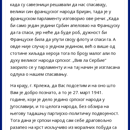
када су савезници решавали да нас спасавају,
велики син француског народа Бријан, тада је у
француском парламенту изговорио ове речи: „Када
би само један једини Србин апеловао на Француску
да га спаси, јер неће да буде роб, дужност би
Француске била да упути своју флоту и спаси га. А
овде није случај о једном једином, већ о више од
стотине хиљада хероја тога по броју малог али по
духу великог народа српског. „Вив ла Сербие“
заорило се у парламенту и на тај начин је изгласана
одлука о нашем спасавању.
На крају, г. Крлежа, да Вас подсетим и на оно што
Вам је добро познато, а то је 27. март 1941.
године, који је дело једино српског народа у
Југославији, и то целога народа, без обзира на
његову тадашњу партијско-политичку подвојеност.
Тога дана је српски народ сам себе драговољно
разапео на крст искључиво из моралних побуда са