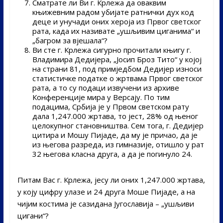
Сматрате ли Ви г. Крлежа да оваквим
књижевним радом убијате ратнички дух код
деце и унучади оних хероја из Првог светског
рата, када их називате „ушљивим циганима“ и
„багром за вјешала“?
Ви сте г. Крлежа сигурно прочитали књигу г.
Владимира Дедијера, „Јосип Броз Тито“ у којој
на страни 81, под примједбом Дедијер износи
статистичке податке о жртвама Првог светског
рата, а то су подаци извучени из архиве
Конференције мира у Версају. По тим
подацима, Србија је у Првом светском рату
дала 1,247.000 жртава, то јест, 28% од њеног
целокупног становништва. Сем тога, г. Дедијер
цитира и Мошу Пијаде, да му је причао, да је
из његова разреда, из гимназије, отишло у рат
32 његова класна друга, а да је погинуло 24.
Питам Вас г. Крлежа, јесу ли оних 1,247.000 жртава,
у коју цифру улазе и 24 друга Моше Пијаде, а на
чијим костима је сазидана Југославија – „ушљиви
цигани“?