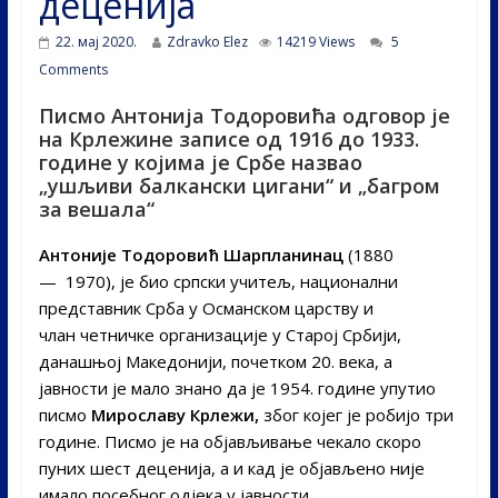
деценија
22. мај 2020.
Zdravko Elez
14219 Views
5
Comments
Писмо Антонија Тодоровића одговор је
на Крлежине записе од 1916 до 1933.
године у којима је Србе назвао
„ушљиви балкански цигани“ и „багром
за вешала“
Антоније Тодоровић
Шарпланинац
(1880
— 1970), је био српски учитељ, национални
представник Срба у Османском царству и
члан четничке организације у Старој Србији,
данашњој Македонији, почетком 20. века, а
јавности је мало знано да је 1954. године упутио
писмо
Мирославу Крлежи,
због којег је робијо три
године. Писмо је на објављивање чекало скоро
пуних шест деценија, а и кад је објављено није
имало посебног одјека у јавности.