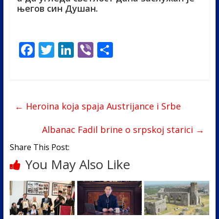
његов син Душан.
F
T
Li
Vi
S
ac
w
n
b
h
e
itt
k
er
ar
b
er
e
e
←
Heroina koja spaja Austrijance i Srbe
o
dI
o
n
Albanac Fadil brine o srpskoj starici
→
k
Share This Post:
You May Also Like