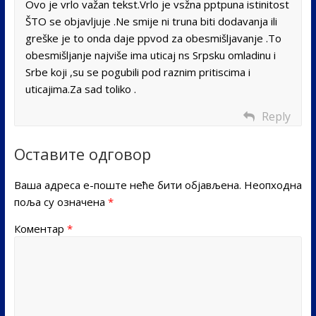
Ovo je vrlo važan tekst.Vrlo je vsžna pptpuna istinitost
ŠTO se objavljuje .Ne smije ni truna biti dodavanja ili
greške je to onda daje ppvod za obesmišljavanje .To
obesmišljanje najviše ima uticaj ns Srpsku omladinu i
Srbe koji ,su se pogubili pod raznim pritiscima i
uticajima.Za sad toliko .
Reply
Оставите одговор
Ваша адреса е-поште неће бити објављена.
Неопходна
поља су означена
*
Коментар
*