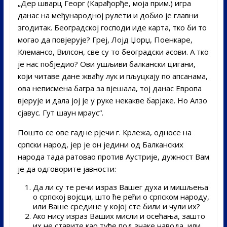
„Дер шварц Георг (Карађорђе, моја прим.) игра
данас на међународној рулети и добио је главни
згодитак. Београдској господи иде карта, тко би то
могао да повјерује? Греј, Лојд Џорџ, Поенкаре,
Клемансо, Вилсон, све су то београдски асови. А тко
је нас побједио? Ови ушљиви балкански цигани,
који читаве дане жваћу лук и пљуцкају по апсанама,
ова неписмена багра за вјешала, тој данас Европа
вјерује и дала јој је у руке некакве барјаке. Но Алзо
сјавус. Гут шаун мраус“.
Пошто се ове гадне рјечи г. Крлежа, односе на
српски народ, јер је он једини од Балканских
народа тада ратовао против Аустрије, дужност Вам
је да одговорите јавности:
Да ли су те речи израз Вашег духа и мишљења
о српској војсци, што ће рећи о српском народу,
или Ваше средине у којој сте били и чули их?
Ако нису израз Ваших мисли и осећања, зашто
их не ставите као туђе под знаке навода, или