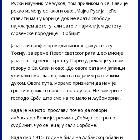
Руски научник Мељуков, том приликом о Св. Сави је
рекао између осталоги ово: „Мајка Русија неће
ставити мач у корице док не врати слободу
најмлађем детету, али зато и најмилијем детету
словенске породице – Србији“.
Јапански професор медицинског факултета у
Токију, за време Првог светског рата шеф мисије
јапанског црвеног крста у Паризу, рекао је у свом
говору о Св. Сави и ово: „До овога рата ми Јапанци
уживали смо глас војника са најјачим ратничким
духом. Овога пута, морамо признати да нам је
српски војник то првенство одузео. Не замерите
господо Срби што смо на то мало и љубоморни“.
Када је на истој прослави почео да говори
амбасадор Белгије, речима: „Србијо сестро по
судбини“, чуо се јецај у сали Сорбоне.
Када смо 1915. године били на Албанској обали и