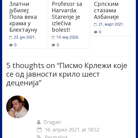
Златни
Profesor sa
Српским
јубилеј:
Harvarda:
стазама
Пола века
Starenje je
Албаније
храма у
izlečiva
21. март 2021.
Блектауну
bolest!
0
23. јун 2021.
10. мај 2026.
0
0
5 thoughts on “
Писмо Крлежи које
се од јавности крило шест
деценија
”
Dragan
16. април 2021. at 18:52
Permalink