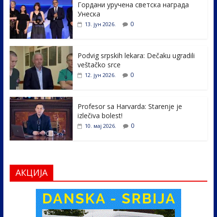
Гордани уручена светска награда
b
er
e
e
Унеска
o
dI
0
13. јун 2026.
o
n
k
Podvig srpskih lekara: Dečaku ugradili
veštačko srce
0
12. јун 2026.
Profesor sa Harvarda: Starenje je
izlečiva bolest!
0
10. мај 2026.
АКЦИЈА