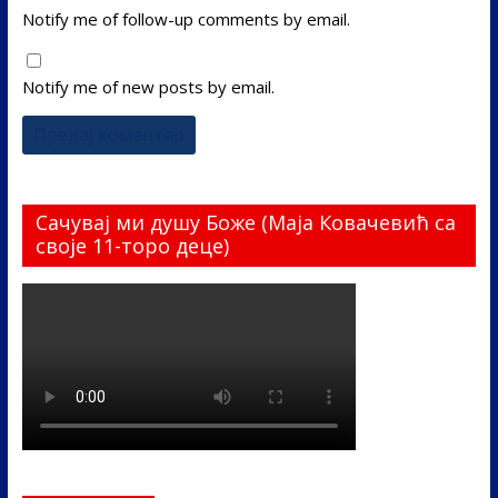
Notify me of follow-up comments by email.
Notify me of new posts by email.
Сачувај ми душу Боже (Маја Ковачевић са
своје 11-торо деце)