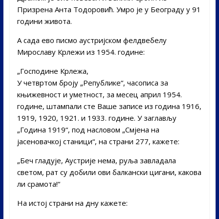
Призрена Анта Тодоровић. Умро је у Београду у 91
години живота.
А сада ево писмо аустријском фелдвебелу
Мирославу Крлежи из 1954. године:
„Господине Крлежа,
У четвртом броју „Републике“, часописа за
књижевност и уметност, за месец април 1954.
године, штампали сте Ваше записе из година 1916,
1919, 1920, 1921. и 1933. године. У заглављу
„Година 1919“, под насловом „Смјена на
јасеновачкој станици“, на страни 277, кажете:
„Беч гладује, Аустрије нема, руља завладала
светом, рат су добили ови балкански цигани, какова
ли срамота!“
На истој страни на дну кажете: