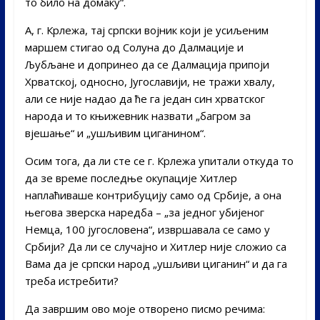
то било на домаку“.
А, г. Крлежа, тај српски војник који је усиљеним
маршем стигао од Солуна до Далмације и
Љубљане и допринео да се Далмација припоји
Хрватској, односно, Југославији, не тражи хвалу,
али се није надао да ће га један син хрватског
народа и то књижевник назвати „багром за
вјешање“ и „ушљивим циганином“.
Осим тога, да ли сте се г. Крлежа упитали откуда то
да зе време последње окупације Хитлер
наплаћиваше контрибуцију само од Србије, а она
његова зверска наредба – „за једног убијеног
Немца, 100 југословена“, извршавала се само у
Србији? Да ли се случајно и Хитлер није сложио са
Вама да је српски народ „ушљиви циганин“ и да га
треба истребити?
Да завршим ово моје отворено писмо речима: