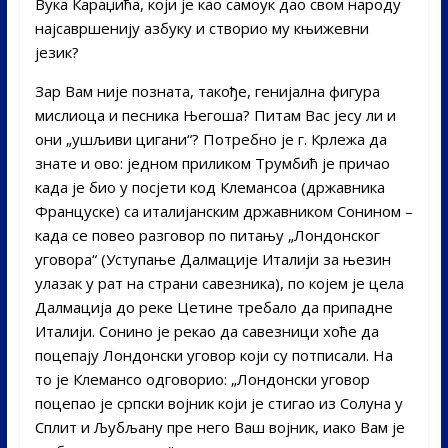
Вука Караџића, који је као самоук дао свом народу
најсавршенију азбуку и створио му књижевни
језик?
Зар Вам није позната, такође, генијална фигура
мислиоца и песника Његоша? Питам Вас јесу ли и
они „ушљиви цигани“? Потребно је г. Крлежа да
знате и ово: једном приликом Трумбић је причао
када је био у посјети код Клемансоа (државника
Француске) са италијанским државником Сонином –
када се повео разговор по питању „Лондонског
уговора“ (Уступање Далмације Италији за њезин
улазак у рат на страни савезника), по којем је цела
Далмација до реке Цетине требало да припадне
Италији. Сонино је рекао да савезници хоће да
поцепају Лондонски уговор који су потписали. На
то је Клемансо одговорио: „Лондонски уговор
поцепао је српски војник који је стигао из Солуна у
Сплит и Љубљану пре него Ваш војник, иако Вам је