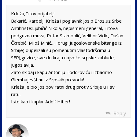
Krleža,Titov prijatelj!
Bakarić, Kardelj, Krleža i poglavnik Josip Broz,uz Srbe
Antihriste:Ljubičić Nikola, nepismeni general, Titova
podguzna muva, Petar Stambolić, Velibor Vidić, Dušan
Čkrebić, Miloš Minić… i drugi Jugoslovenske bitange iz
Srbije) dupelizali su pomenutim vlastodršcima u
SFRJ,guzice, sve do kraja najveće srpske zablude,
Jugoslavija.
Zato skidaj i kapu Antoniju Todoroviću i izbacimo
Glembajevštinu iz Srpskih prevoda!
Krleža je bio Josipov ratni drug protiv Srbije u I sv.
ratu.
Isto kao i kaplar Adolf Hitler!
Reply