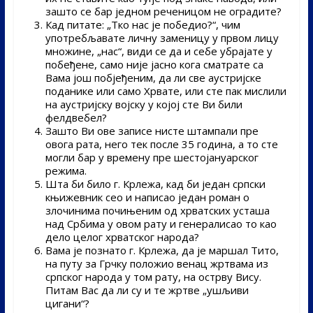
зашто се бар једном реченицом не оградите?
Кад питате: „Тко нас је победио?“, чим
употребљавате личну заменицу у првом лицу
множине, „нас“, види се да и себе убрајате у
побеђене, само није јасно кога сматрате са
Вама још побјеђеним, да ли све аустријске
поданике или само Хрвате, или сте пак мислили
на аустријску војску у којој сте Ви били
фелдвебел?
Зашто Ви ове записе нисте штампали пре
овога рата, него тек после 35 година, а то сте
могли бар у времену пре шестојануарског
режима.
Шта би било г. Крлежа, кад би један српски
књижевник сео и написао један роман о
злочинима почињеним од хрватских усташа
над Србима у овом рату и генералисао то као
дело целог хрватског народа?
Вама је познато г. Крлежа, да је маршал Тито,
на путу за Грчку положио венац жртвама из
српског народа у том рату, на острву Вису.
Питам Вас да ли су и те жртве „ушљиви
цигани“?