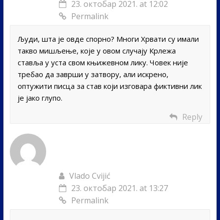
23. октобар 2021. at 12:02
Permalink
Људи, шта је овде спорно? Многи Хрвати су имали
такво мишљење, које у овом случају Крлежа
ставља у уста свом књижевном лику. Човек није
требао да заврши у затвору, али искрено,
оптужити писца за став који изговара фиктивни лик
је јако глупо.
Reply
Vlado Cvijić
23. октобар 2021. at 13:27
Permalink