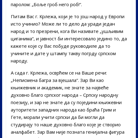
паролом: „Боље гроб него роб!“.
Питам Вас г. Крлежа, који је то још народ у Европи
исто учинио? Може ли то дело да уради један
народ и то презрени, кога Ви називате „ушљивим
циганима“, и јавност би интересовало једино то, да
кажете које су Вас побуде руководиле да то
учините и дате у штампу такву погрду српском
народу.
А сада г. Крлежа, осврћем се на Ваше речи:
„Неписмена багра за вјешала“. Зар Ви као
књижевник и академик, не знате за највеће
духовно благо српског народа – Српску народну
поезију, и зар не знате да су поједини књижевни
ауторитети западних народа као браћа Грим и
Гете, морали учити српски да би могли да
студирају то наше духовно благо које је створио
аналфабет. Зар Вам није позната генијална фигура