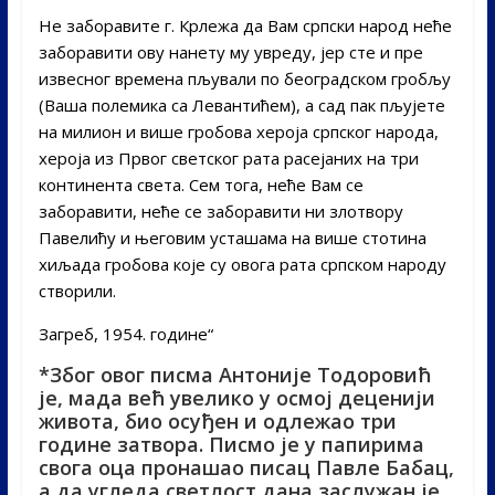
Не заборавите г. Крлежа да Вам српски народ неће
заборавити ову нанету му увреду, јер сте и пре
извесног времена пљували по београдском гробљу
(Ваша полемика са Левантићем), а сад пак пљујете
на милион и више гробова хероја српског народа,
хероја из Првог светског рата расејаних на три
континента света. Сем тога, неће Вам се
заборавити, неће се заборавити ни злотвору
Павелићу и његовим усташама на више стотина
хиљада гробова које су овога рата српском народу
створили.
Загреб, 1954. године“
*Због овог писма Антоније Тодоровић
је, мада већ увелико у осмој деценији
живота, био осуђен и одлежао три
године затвора. Писмо је у папирима
свога оца пронашао писац Павле Бабац,
а да угледа светлост дана заслужан је