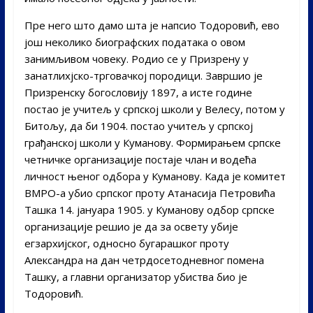
Пре него што дамо шта је напсио Тодоровић, ево
још неколико биографских података о овом
занимљивом човеку. Родио се у Призрену у
занатлихјско-трговачкој породици. Завршио је
Призренску богословију 1897, а исте године
постао је учитељ у српској школи у Велесу, потом у
Битољу, да би 1904. постао учитељ у српској
грађанској школи у Куманову. Формирањем српске
четничке организације постаје члан и водећа
личност њеног одбора у Куманову. Када је комитет
ВМРО-а убио српског проту Атанасија Петровића
Ташка 14. јануара 1905. у Куманову одбор српске
организације решио је да за освету убије
егзархијског, односно бугарашког проту
Александра на дан четрдосетодневног помена
Ташку, а главни организатор убиства био је
Тодоровић.