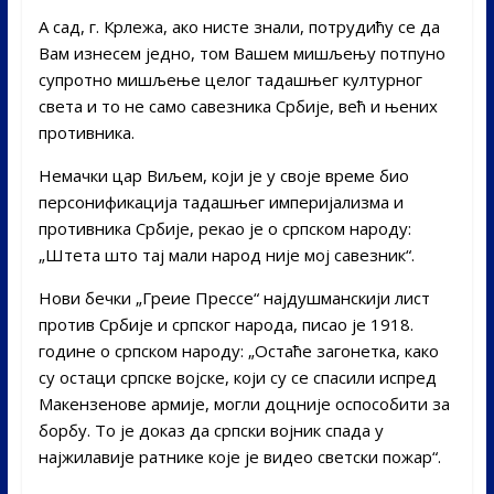
А сад, г. Крлежа, ако нисте знали, потрудићу се да
Вам изнесем једно, том Вашем мишљењу потпуно
супротно мишљење целог тадашњег културног
света и то не само савезника Србије, већ и њених
противника.
Немачки цар Виљем, који је у своје време био
персонификација тадашњег империјализма и
противника Србије, рекао је о српском народу:
„Штета што тај мали народ није мој савезник“.
Нови бечки „Греие Прессе“ најдушманскији лист
против Србије и српског народа, писао је 1918.
године о српском народу: „Остаће загонетка, како
су остаци српске војске, који су се спасили испред
Макензенове армије, могли доцније оспособити за
борбу. То је доказ да српски војник спада у
најжилавије ратнике које је видео светски пожар“.