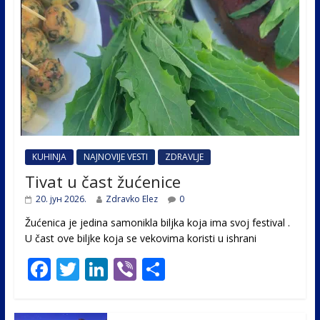
KUHINJA
NAJNOVIJE VESTI
ZDRAVLJE
Tivat u čast žućenice
20. јун 2026.
Zdravko Elez
0
Žućenica je jedina samonikla biljka koja ima svoj festival .
U čast ovе biljke koja se vekovima koristi u ishrani
F
T
Li
Vi
S
ac
w
n
b
h
e
itt
k
er
ar