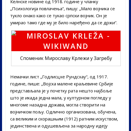
Келнске новине од 1918. године у чланку
„Психологија повлачења“, пишу: „Мало војника се
тукло онако како се тукао српски војник. Он је
умирао тамо где му је било наређено да се држи“.
Споменик Мирославу Крлежи у Загребу
Немачки лист „Годлисцхе Рундсхау“, од 1917.
године, пише: „Војска малене краљевине Србије
представљала је у почетку рата нешто најбоље
што је икада једна мала, у културном погледу у
многоме назадна држава, могла створити на
војничком пољу. Одлично организована, обучена,
са великим и скорашњим (1912) ратним искуством,
јединствена и одушевљена за народну идеју