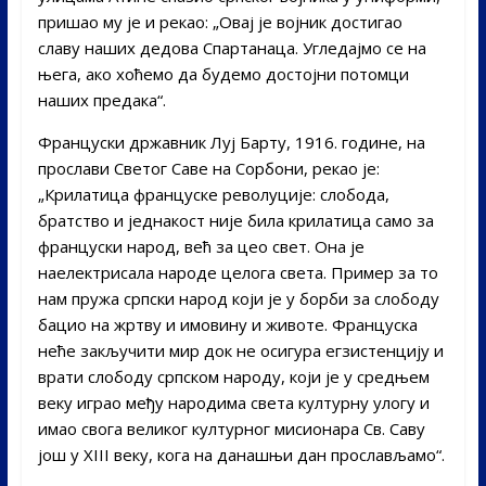
пришао му је и рекао: „Овај је војник достигао
славу наших дедова Спартанаца. Угледајмо се на
њега, ако хоћемо да будемо достојни потомци
наших предака“.
Француски државник Луј Барту, 1916. године, на
прослави Светог Саве на Сорбони, рекао је:
„Крилатица француске револуције: слобода,
братство и једнакост није била крилатица само за
француски народ, већ за цео свет. Она је
наелектрисала народе целога света. Пример за то
нам пружа српски народ који је у борби за слободу
бацио на жртву и имовину и животе. Француска
неће закључити мир док не осигура егзистенцију и
врати слободу српском народу, који је у средњем
веку играо међу народима света културну улогу и
имао свога великог културног мисионара Св. Саву
још у XIII веку, кога на данашњи дан прослављамо“.