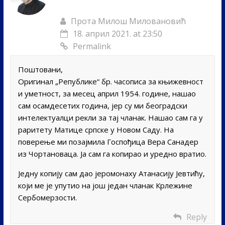
Прота Милош Миловановић
18. април 2021. at 23:50
Permalink
Поштовани,
Оригинал „Републике“ бр. часописа за књижевност
и уметност, за месец април 1954. године, нашао
сам осамдесетих година, јер су ми београдски
интелектуалци рекли за тај чланак. Нашао сам га у
раритету Матице српске у Новом Саду. На
поверење ми позајмила Госпођица Вера Санадер
из Чортановаца. Ја сам га копирао и уредно вратио.
Једну копију сам дао јеромонаху Атанасију Јевтићу,
који ме је упутио на још један чланак Крлежине
Сербомерзости.
Reply