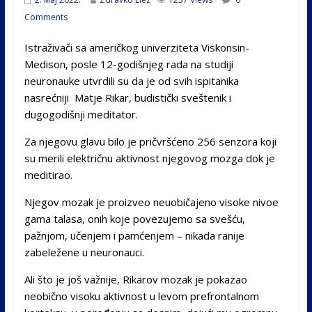
Comments
Istraživači sa američkog univerziteta Viskonsin-
Medison, posle 12-godišnjeg rada na studiji
neuronauke utvrdili su da je od svih ispitanika
nasrećniji Matje Rikar, budistički sveštenik i
dugogodišnji meditator.
Za njegovu glavu bilo je pričvršćeno 256 senzora koji
su merili električnu aktivnost njegovog mozga dok je
meditirao.
Njegov mozak je proizveo neuobičajeno visoke nivoe
gama talasa, onih koje povezujemo sa svešću,
pažnjom, učenjem i pamćenjem – nikada ranije
zabeležene u neuronauci.
Ali što je još važnije, Rikarov mozak je pokazao
neobično visoku aktivnost u levom prefrontalnom