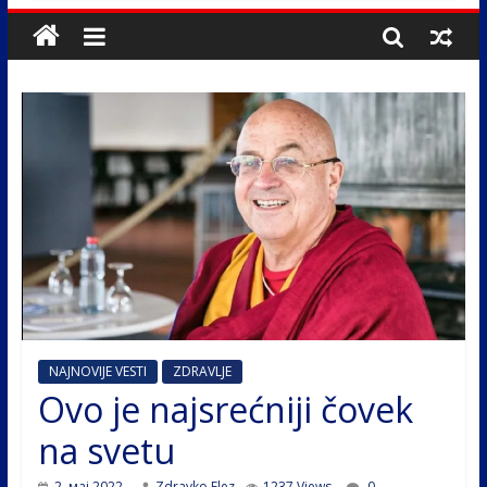
NAJNOVIJE VESTI
ZDRAVLJE
Ovo je najsrećniji čovek
na svetu
2. мај 2022.
Zdravko Elez
1237 Views
0