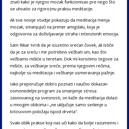
znati kako je njegov mozak funkcionisao pre nego što
se uhvatio za rigoroznu praksu meditacije.
Ali sve novije studije pokazuju da meditacija menja
mozak, smanjujući na primer amigdalu, koja je
odgovorna za doživljavanje straha i intenzivnih emocija.
Sam Rikar tvrdi da je izuzetno srećan čovek, ali ističe
da je za sreću i mir potrebno vežbati um, kao što
vežbamo mišiće u teretani. Dok mi koristimo tegove za
mišiće, za vežbanje sreće, prema njegovim rečima,
najbolje su meditacija i vežbanje usmeravanja pažnje.
Iako preporučuje dobro poznati i naučno dokazan
osmonedeljni program za smanjenje stresa
zasnovanog na svesnosti, on kaže da meditacija dolazi
u mnogim oblicima i „ne uključuje samo sedenje u
lotosovom položaju ispod drveta“.
Svaki oblik prakse koji nas uči kako da bolje razumemo i