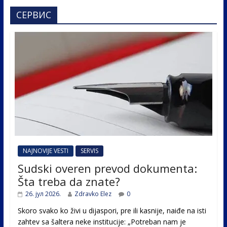
СЕРВИС
NAJNOVIJE VESTI
SERVIS
Sudski overen prevod dokumenta:
Šta treba da znate?
26. јул 2026.
Zdravko Elez
0
Skoro svako ko živi u dijaspori, pre ili kasnije, naiđe na isti
zahtev sa šaltera neke institucije: „Potreban nam je