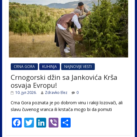
CRNA GORA
KUHINJA
NAJNOVIJE VESTI
Crnogorski džin sa Jankovića Krša
osvaja Evropu!
10. јул 2026.
Zdravko Elez
0
Crna Gora poznata je po dobrom vinu i rakiji lozovači, ali
slavu čuvenog vranca ili krstača mogo bi da pomuti
F
T
Li
Vi
S
ac
w
n
b
h