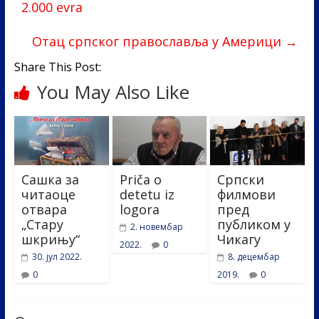
o
dI
2.000 evra
o
n
Отац српског православља у Америци
→
k
Share This Post:
You May Also Like
Сашка за
Priča o
Српски
читаоце
detetu iz
филмови
отвара
logora
пред
„Стару
публиком у
2. новембар
шкрињу“
Чикагу
2022.
0
30. јул 2022.
8. децембар
0
2019.
0