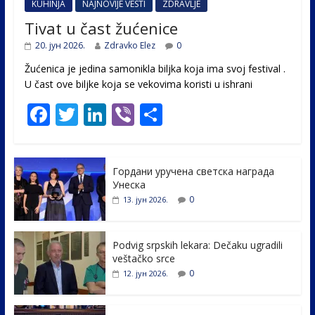
KUHINJA
NAJNOVIJE VESTI
ZDRAVLJE
Tivat u čast žućenice
20. јун 2026.
Zdravko Elez
0
Žućenica je jedina samonikla biljka koja ima svoj festival .
U čast ovе biljke koja se vekovima koristi u ishrani
F
T
Li
Vi
S
ac
w
n
b
h
e
itt
k
er
ar
Гордани уручена светска награда
b
er
e
e
Унеска
o
dI
0
13. јун 2026.
o
n
k
Podvig srpskih lekara: Dečaku ugradili
veštačko srce
0
12. јун 2026.