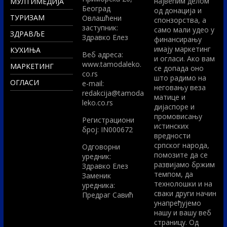
највећим делом
МУЛТИМЕДИЈА
Београд
од донација и
ТУРИЗАМ
Овлашћени
спонзорства, а
заступник:
само мали удео у
ЗДРАВЉЕ
Здравко Елез
финансирању
имају маркетинг
КУХИЊА
Вeб адреса:
и огласи. Ако вам
www.tamodaleko.
МАРКЕТИНГ
се допада оно
co.rs
што радимо на
ОГЛАСИ
e-mail:
неговању веза
redakcija@tamoda
матице и
leko.co.rs
дијаспоре и
промовисању
Регистрациони
истинских
број: IN000672
вредности
српског народа,
Одговорни
помозите да се
уредник:
развијамо бржим
Здравко Елез
темпом, да
Заменик
технолошки и на
уредника:
сваки други начин
Предраг Савић
унапређујемо
нашу и вашу веб
страницу. Од