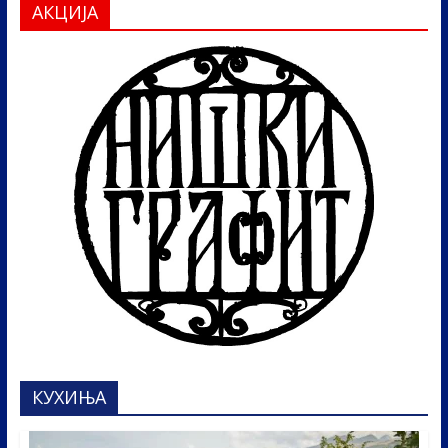
АКЦИЈА
КУХИЊА