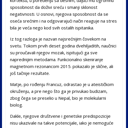
korteksu, u poređenju sa desnim, dajući mu ogromnu
sposobnost da doživi sreću i smanji sklonost
negativnosti. U osnovi, njegova sposobnost da se
oseća srećnim i na odgovarajući način reaguje na stres
bila je veća nego kod svih ostalih ispitanika.
Iz tog razloga je nazvan najsrećnijim čovekom na
svetu. Tokom prvih deset godina dvehiljaditih, naučnici
su proučavali njegov mozak, ispitujući ga sve
naprednijim metodama. Funkcionalno skeniranje
magnetnom rezonancom 2015. pokazalo je slične, ali
još tačnije rezultate.
Matje, po rođenju Francuz, odrastao je u ateističkom
okruženju, a pre nego što ga je privukao budizam,
zbog čega se preselio u Nepal, bio je molekularni
biolog.
Dakle, njegove društvene i genetske predispozicije
nisu ukazivale na takve potencijale, iako je nemoguće