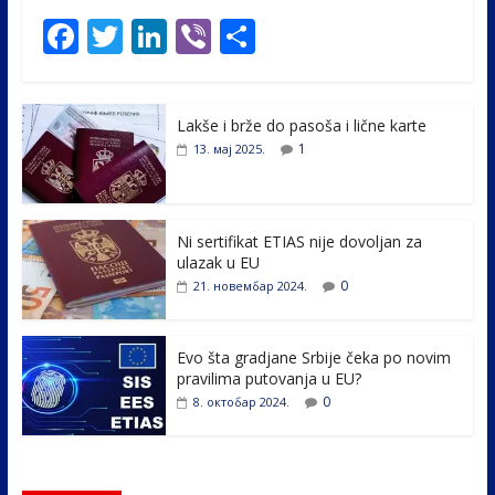
F
T
Li
Vi
S
ac
w
n
b
h
e
itt
k
er
ar
Lakše i brže do pasoša i lične karte
b
er
e
e
1
13. мај 2025.
o
dI
o
n
k
Ni sertifikat ETIAS nije dovoljan za
ulazak u EU
0
21. новембар 2024.
Evo šta gradjane Srbije čeka po novim
pravilima putovanja u EU?
0
8. октобар 2024.