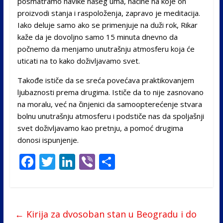
posmatramo navike našeg uma, načine na koje on
proizvodi stanja i raspoloženja, zapravo je meditacija.
Iako deluje samo ako se primenjuje na duži rok, Rikar
kaže da je dovoljno samo 15 minuta dnevno da
počnemo da menjamo unutrašnju atmosferu koja će
uticati na to kako doživljavamo svet.
Takođe ističe da se sreća povećava praktikovanjem
ljubaznosti prema drugima. Ističe da to nije zasnovano
na moralu, već na činjenici da samoopterećenje stvara
bolnu unutrašnju atmosferu i podstiče nas da spoljašnji
svet doživljavamo kao pretnju, a pomoć drugima
donosi ispunjenje.
F
T
Li
Vi
S
ac
w
n
b
h
e
itt
k
er
ar
b
er
e
e
←
Kirija za dvosoban stan u Beogradu i do