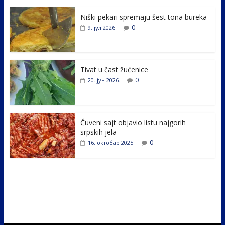
e
itt
k
er
ar
Niški pekari spremaju šest tona bureka
b
er
e
e
0
9. јул 2026.
o
dI
o
n
k
Tivat u čast žućenice
0
20. јун 2026.
Čuveni sajt objavio listu najgorih
srpskih jela
0
16. октобар 2025.