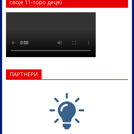
своје 11-торо деце)
ПАРТНЕРИ