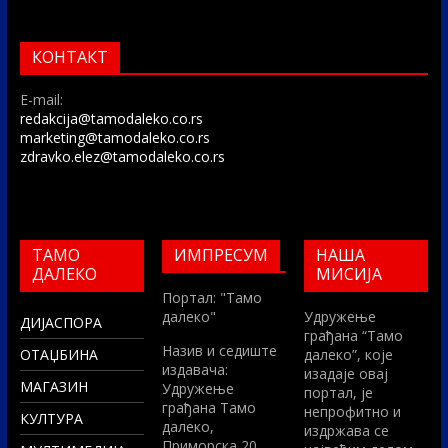
КОНТАКТ
E-mail:
redakcija@tamodaleko.co.rs
marketing@tamodaleko.co.rs
zdravko.elez@tamodaleko.co.rs
ТАМО
ИМПРЕСУМ
НАША
ДАЛЕКО
МИСИЈА
Портал: "Тамо
далеко"
Удружење
ДИЈАСПОРА
грађана “Тамо
Назив и седиште
ОТАЏБИНА
далеко”, које
издавача:
изадаје овај
МАГАЗИН
Удружење
портал, је
грађана Тамо
непрофитно и
КУЛТУРА
далеко,
издржава се
Приморска 20,