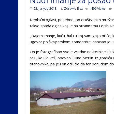
Nudi imanje za posao 
22. јануар 2018.
Zdravko Elez
1496 Views
Neobični oglasi, posebno, po društvenim mreža
takve spada oglas koji je na stranicama Fejsbuk
„Dajem imanje, kuću, halu u koj sam gajio piliće,
ugovor po švajcarskom standardu“, napisao je H
On je fotografisao svoje vredne nekretnine i ista
raju, koji je veli, opevao i Dino Merlin. Iz gradi
stanovnika, pa je i on odlučio da fer ponudom dod