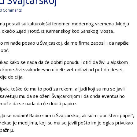
u Švajcarskoj
0 Comments
ma postali su kulturološki fenomen modernog vremena. Medju
a okačio Zijad Hotić, iz Kamenskog kod Sanskog Mosta..
 ko mi nađe posao u Švajcaskoj, da me firma zaposli i da napiše
otić.
kao kako se nada da će dobiti ponudu i otići da živi u alpskom
ća u kome živi svakodnevno u beli svet odlazi od pet do deset
je do cilja.
Ipak, teško će mu to poći za rukom, a ljudi koji su mu se javili
savetuju mu da se oženi Švajcarkinjom i da onda eventualno
može da se nada da će dobiti papire.
„Ja se nadam! Radio sam u Švajcarskoj, ali su mi poništeni papiri“,
rekao je medijima, koji su mu se javili pošto im je oglas privukao
pažnju.