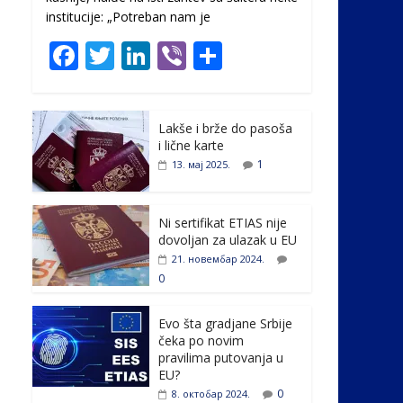
institucije: „Potreban nam je
F
T
Li
Vi
S
ac
w
n
b
h
e
itt
k
er
ar
Lakše i brže do pasoša
b
er
e
e
i lične karte
o
dI
1
13. мај 2025.
o
n
k
Ni sertifikat ETIAS nije
dovoljan za ulazak u EU
21. новембар 2024.
0
Evo šta gradjane Srbije
čeka po novim
pravilima putovanja u
EU?
0
8. октобар 2024.