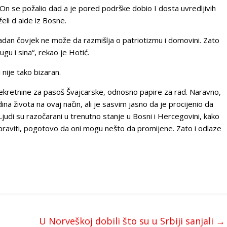
On se požalio dad a je pored podrške dobio I dosta uvredljivih
eli d aide iz Bosne.
adan čovjek ne može da razmišlja o patriotizmu i domovini. Zato
u i sina“, rekao je Hotić.
nije tako bizaran.
ekretnine za pasoš Švajcarske, odnosno papire za rad. Naravno,
na života na ovaj način, ali je sasvim jasno da je procijenio da
judi su razočarani u trenutno stanje u Bosni i Hercegovini, kako
praviti, pogotovo da oni mogu nešto da promijene. Zato i odlaze
U Norveškoj dobili što su u Srbiji sanjali
→