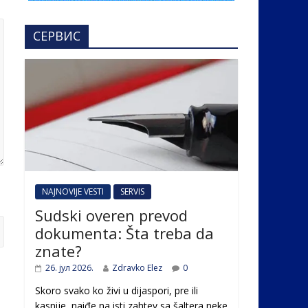
СЕРВИС
NAJNOVIJE VESTI
SERVIS
Sudski overen prevod
dokumenta: Šta treba da
znate?
26. јул 2026.
Zdravko Elez
0
Skoro svako ko živi u dijaspori, pre ili
kasnije, naiđe na isti zahtev sa šaltera neke