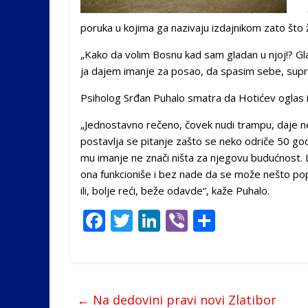
poruka u kojima ga nazivaju izdajnikom zato što ž
„Kako da volim Bosnu kad sam gladan u njoj!? Gl
ja dajem imanje za posao, da spasim sebe, suprug
Psiholog Srđan Puhalo smatra da Hotićev oglas i 
„Jednostavno rečeno, čovek nudi trampu, daje n
postavlja se pitanje zašto se neko odriče 50 godi
mu imanje ne znači ništa za njegovu budućnost. L
ona funkcioniše i bez nade da se može nešto po
ili, bolje reći, beže odavde“, kaže Puhalo.
F
T
Li
Vi
S
ac
w
n
b
h
e
itt
k
er
ar
b
er
e
e
←
Na dedovini pravi novi Zlatibor