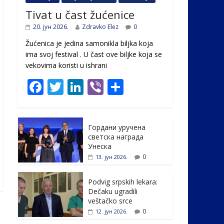
Tivat u čast žućenice
20. јун 2026.
Zdravko Elez
0
Žućenica je jedina samonikla biljka koja
ima svoj festival . U čast ovе biljke koja se
vekovima koristi u ishrani
F
T
Li
Vi
S
ac
w
n
b
h
e
itt
k
er
ar
Гордани уручена
b
er
e
e
светска награда
o
dI
Унеска
0
13. јун 2026.
o
n
k
Podvig srpskih lekara:
Dečaku ugradili
veštačko srce
0
12. јун 2026.