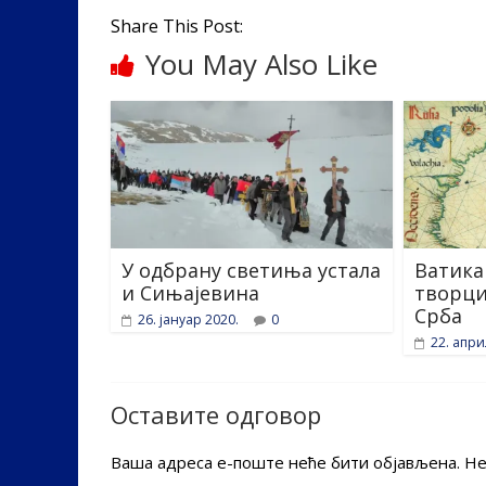
o
dI
o
n
Share This Post:
You May Also Like
k
У одбрану светиња устала
Ватика
и Сињајевина
творци
Срба
26. јануар 2020.
0
22. апри
Оставите одговор
Ваша адреса е-поште неће бити објављена.
Не