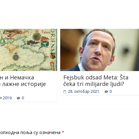
н и Немачка
Fejsbuk odsad Meta: Šta
 лажне историје
čeka tri milijarde ljudi?
28. октобар 2021.
0
л 2019.
0
опходна поља су означена
*