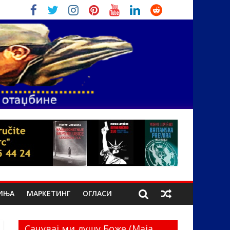
ИЊА
МАРКЕТИНГ
ОГЛАСИ
Сачувај ми душу Боже (Маја