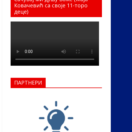
Ковачевић са своје 11-торо
деце)
ПАРТНЕРИ