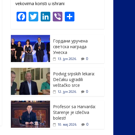
vekovima koristi u ishrani
F
T
Li
Vi
S
ac
w
n
b
h
e
itt
k
er
ar
Гордани уручена
b
er
e
e
светска награда
o
dI
Унеска
0
13. јун 2026.
o
n
k
Podvig srpskih lekara:
Dečaku ugradili
veštačko srce
0
12. јун 2026.
Profesor sa Harvarda:
Starenje je izlečiva
bolest!
0
10. мај 2026.