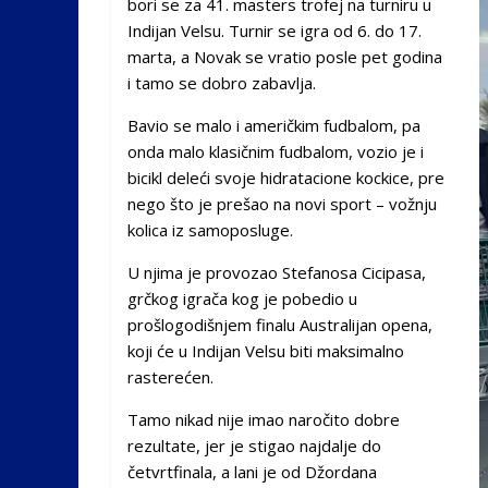
bori se za 41. masters trofej na turniru u
Indijan Velsu. Turnir se igra od 6. do 17.
marta, a Novak se vratio posle pet godina
i tamo se dobro zabavlja.
Bavio se malo i američkim fudbalom, pa
onda malo klasičnim fudbalom, vozio je i
bicikl deleći svoje hidratacione kockice, pre
nego što je prešao na novi sport – vožnju
kolica iz samoposluge.
U njima je provozao Stefanosa Cicipasa,
grčkog igrača kog je pobedio u
prošlogodišnjem finalu Australijan opena,
koji će u Indijan Velsu biti maksimalno
rasterećen.
Tamo nikad nije imao naročito dobre
rezultate, jer je stigao najdalje do
četvrtfinala, a lani je od Džordana