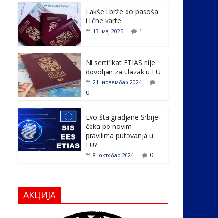
e
itt
k
er
ar
Lakše i brže do pasoša
b
er
e
e
i lične karte
o
dI
1
13. мај 2025.
o
n
k
Ni sertifikat ETIAS nije
dovoljan za ulazak u EU
21. новембар 2024.
0
Evo šta gradjane Srbije
čeka po novim
pravilima putovanja u
EU?
0
8. октобар 2024.
АКЦИЈА