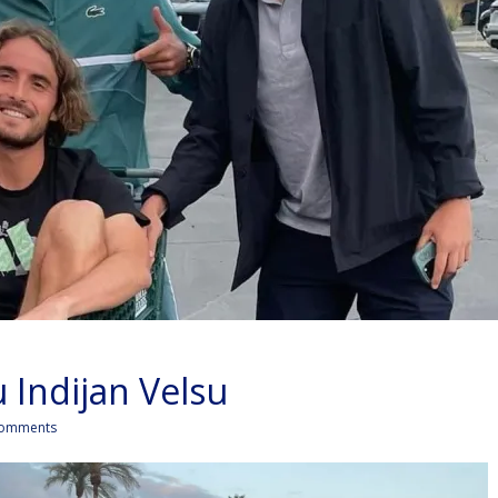
u Indijan Velsu
omments