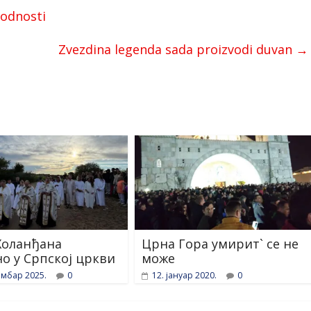
lodnosti
Zvezdina legenda sada proizvodi duvan
→
Холанђана
Црна Гора умирит` се не
о у Српској цркви
може
ембар 2025.
0
12. јануар 2020.
0