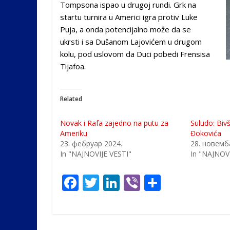
Tompsona ispao u drugoj rundi. Grk na
startu turnira u Americi igra protiv Luke
Puja, a onda potencijalno može da se
ukrsti i sa Dušanom Lajovićem u drugom
kolu, pod uslovom da Duci pobedi Frensisa
Tijafoa.
Related
Novak i Rafa zajedno na putu za
Suludo: Bivš
Ameriku
Đokovića
23. фебруар 2024.
28. новемб
In "NAJNOVIJE VESTI"
In "NAJNOVI
F
T
Li
Vi
S
ac
w
n
b
h
e
itt
k
er
ar