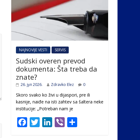
NAJNOVIJE VESTI
SERVIS
Sudski overen prevod
dokumenta: Šta treba da
znate?
26. јул 2026.
Zdravko Elez
0
Skoro svako ko živi u dijaspori, pre ili
kasnije, naiđe na isti zahtev sa šaltera neke
institucije: „Potreban nam je
F
T
Li
Vi
S
ac
w
n
b
h