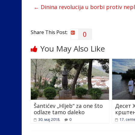
b
er
e
e
←
Dinina revolucija u borbi protiv nep
o
dI
o
n
k
Share This Post:
0
You May Also Like
Šantićev „Hljeb“ za one što
Десет 
odlaze tamo daleko
крштен
30. мај 2018.
0
17. септ