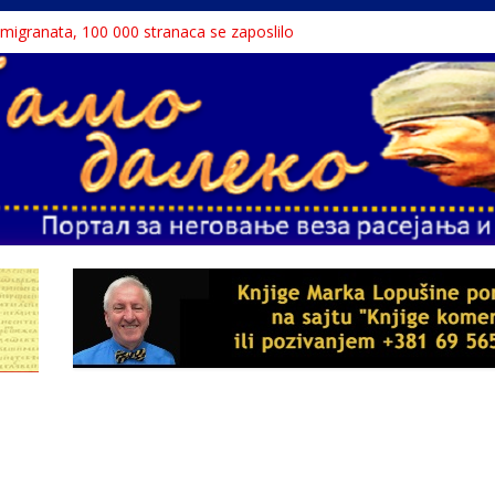
ne teme srpskih medija
a migranata, 100 000 stranaca se zaposlilo
 књига“ проглашен народним непријатељем
u o Nikoli Tesli?
avu, reka ga odnela u Rumuniju