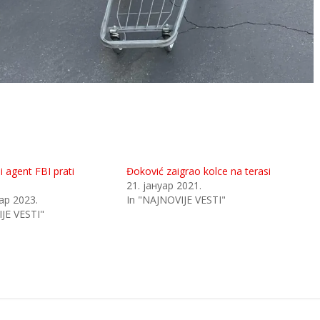
i agent FBI prati
Đoković zaigrao kolce na terasi
21. јануар 2021.
ар 2023.
In "NAJNOVIJE VESTI"
JE VESTI"