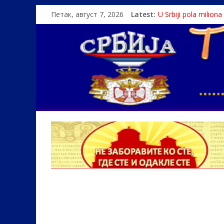
Петак, август 7, 2026
Latest:
Politika i seks glav
U Srbiji pola milion
Како је „Господар
Čije je pravo na istin
Srbin zaspao na Dun