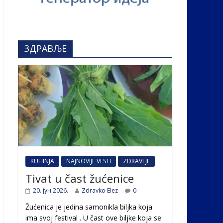
ЗДРАВЉЕ
KUHINJA
NAJNOVIJE VESTI
ZDRAVLJE
Tivat u čast žućenice
20. јун 2026.
Zdravko Elez
0
Žućenica je jedina samonikla biljka koja
ima svoj festival . U čast ovе biljke koja se