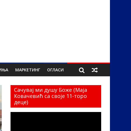
ИЊА
МАРКЕТИНГ
ОГЛАСИ
Сачувај ми душу Боже (Маја
Ковачевић са своје 11-торо
деце)
Прегледач
видео
записа