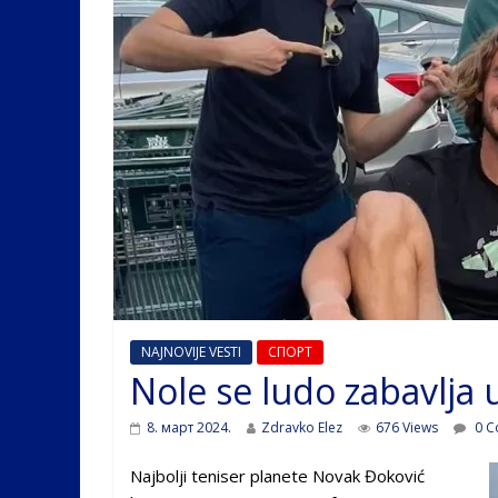
NAJNOVIJE VESTI
СПОРТ
Nole se ludo zabavlja 
8. март 2024.
Zdravko Elez
676 Views
0 C
Najbolji teniser planete Novak Đoković