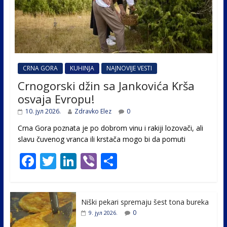
CRNA GORA
KUHINJA
NAJNOVIJE VESTI
Crnogorski džin sa Jankovića Krša
osvaja Evropu!
10. јул 2026.
Zdravko Elez
0
Crna Gora poznata je po dobrom vinu i rakiji lozovači, ali
slavu čuvenog vranca ili krstača mogo bi da pomuti
F
T
Li
Vi
S
ac
w
n
b
h
e
itt
k
er
ar
Niški pekari spremaju šest tona bureka
b
er
e
e
0
9. јул 2026.
o
dI