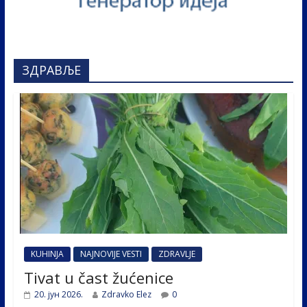
ЗДРАВЉЕ
KUHINJA
NAJNOVIJE VESTI
ZDRAVLJE
Tivat u čast žućenice
20. јун 2026.
Zdravko Elez
0