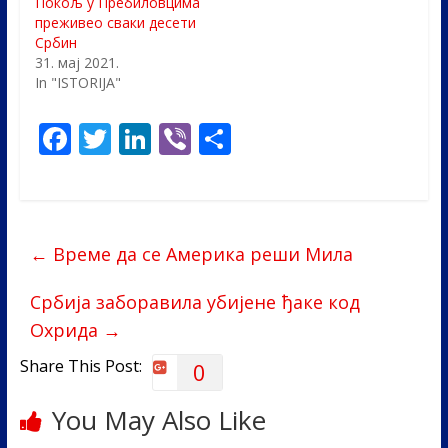
Покољ у Пребиловцима
преживео сваки десети
Србин
31. мај 2021.
In "ISTORIJA"
F
T
Li
Vi
S
ac
w
n
b
h
e
itt
k
er
ar
b
er
e
e
←
Време да се Америка реши Мила
o
dI
o
n
Србија заборавила убијене ђаке код
k
Охрида
→
Share This Post:
0
You May Also Like