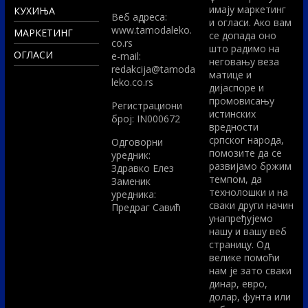
имају маркетинг
КУХИЊА
Вeб адреса:
и огласи. Ако вам
www.tamodaleko.
МАРКЕТИНГ
се допада оно
co.rs
што радимо на
ОГЛАСИ
e-mail:
неговању веза
redakcija@tamoda
матице и
leko.co.rs
дијаспоре и
промовисању
Регистрациони
истинских
број: IN000672
вредности
српског народа,
Одговорни
помозите да се
уредник:
развијамо бржим
Здравко Елез
темпом, да
Заменик
технолошки и на
уредника:
сваки други начин
Предраг Савић
унапређујемо
нашу и вашу веб
страницу. Од
велике помоћи
нам је зато сваки
динар, евро,
долар, фунта или