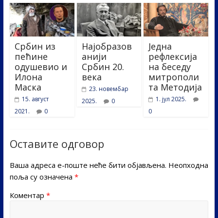
Србин из
Најобразов
Једна
пећине
анији
рефлексија
одушевио и
Србин 20.
на беседу
Илона
века
митрополи
Маска
та Методија
23. новембар
15. август
1. јул 2025.
2025.
0
2021.
0
0
Оставите одговор
Ваша адреса е-поште неће бити објављена.
Неопходна
поља су означена
*
Коментар
*