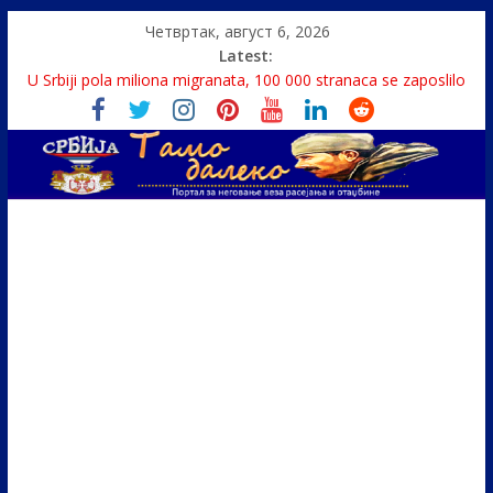
Четвртак, август 6, 2026
Latest:
U Srbiji pola miliona migranata, 100 000 stranaca se zaposlilo
Како је „Господар књига“ проглашен народним
непријатељем
Čije je pravo na istinu o Nikoli Tesli?
Srbin zaspao na Dunavu, reka ga odnela u Rumuniju
Politika i seks glavne teme srpskih medija