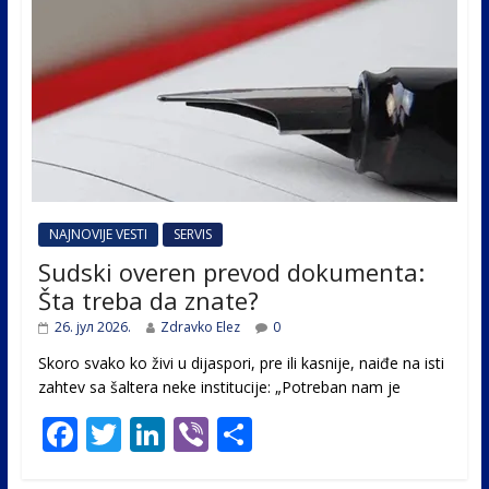
NAJNOVIJE VESTI
SERVIS
Sudski overen prevod dokumenta:
Šta treba da znate?
26. јул 2026.
Zdravko Elez
0
Skoro svako ko živi u dijaspori, pre ili kasnije, naiđe na isti
zahtev sa šaltera neke institucije: „Potreban nam je
F
T
Li
Vi
S
ac
w
n
b
h