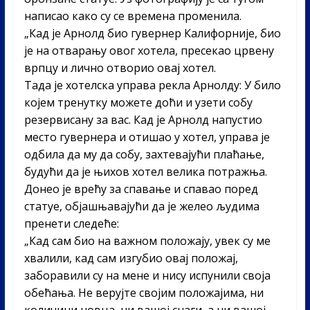
написао како су се времена променила.
„Кад је Арнолд био гувернер Калифорније, био
је на отварању овог хотела, пресекао црвену
врпцу и лично отворио овај хотел.
Тада је хотелска управа рекла Арнолду: У било
којем тренутку можете доћи и узети собу
резервисану за вас. Кад је Арнолд напустио
место гувернера и отишао у хотел, управа је
одбила да му да собу, захтевајући плаћање,
будући да је њихов хотел велика потражња.
Донео је врећу за спавање и спавао поред
статуе, објашњавајући да је желео људима
пренети следеће:
„Кад сам био на важном положају, увек су ме
хвалили, кад сам изгубио овај положај,
заборавили су на мене и нису испунили своја
обећања. Не верујте својим положајима, ни
количини новца, ни вашој снаги, а ни вашој