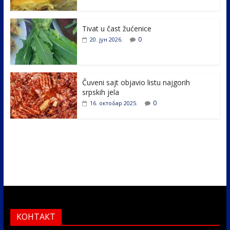
o
n
k
Tivat u čast žućenice
0
20. јун 2026.
Čuveni sajt objavio listu najgorih
srpskih jela
0
16. октобар 2025.
КОНТАКТ