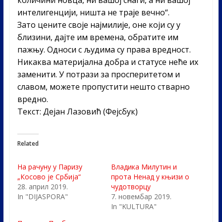
интелигенцији, ништа не траје вечно“.
Зато цените своје најмилије, оне који су у
близини, дајте им времена, обратите им
пажњу. Односи с људима су права вредност.
Никаква материјална добра и статусе неће их
заменити. У потрази за просперитетом и
славом, можете пропустити нешто стварно
вредно.
Текст: Дејан Лазовић (Фејсбук)
Related
На рачуну у Паризу
Владика Милутин и
„Косово је Србија“
прота Ненад у књизи о
28. април 2019.
чудотворцу
In "DIJASPORA"
7. новембар 2019.
In "KULTURA"