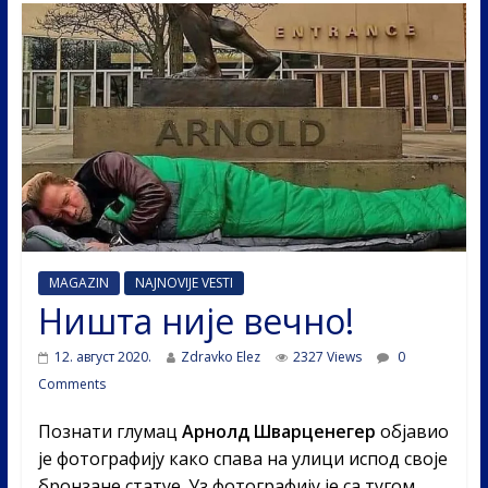
MAGAZIN
NAJNOVIJE VESTI
Ништа није вечно!
12. август 2020.
Zdravko Elez
2327 Views
0
Comments
Познати глумац
Арнолд Шварценегер
објавио
је фотографију како спава на улици испод своје
бронзане статуе. Уз фотографију је са тугом