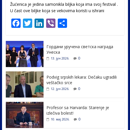
Žućenica je jedina samonikla biljka koja ima svoj festival .
U čast ovе biljke koja se vekovima koristi u ishrani
F
T
Li
Vi
S
ac
w
n
b
h
e
itt
k
er
ar
Гордани уручена светска награда
b
er
e
e
Унеска
o
dI
0
13. јун 2026.
o
n
k
Podvig srpskih lekara: Dečaku ugradili
veštačko srce
0
12. јун 2026.
Profesor sa Harvarda: Starenje je
izlečiva bolest!
0
10. мај 2026.