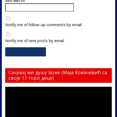
Веб место
Notify me of follow-up comments by email.
Notify me of new posts by email.
Сачувај ми душу Боже (Маја Ковачевић са
своје 11-торо деце)
Прегледач
видео
записа