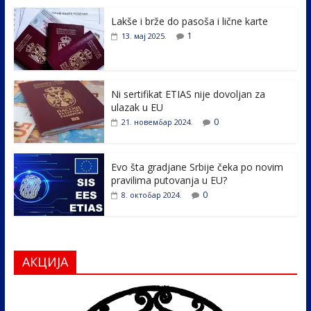
e
itt
k
er
ar
Lakše i brže do pasoša i lične karte
b
er
e
e
1
13. мај 2025.
o
dI
o
n
k
Ni sertifikat ETIAS nije dovoljan za
ulazak u EU
0
21. новембар 2024.
Evo šta gradjane Srbije čeka po novim
pravilima putovanja u EU?
0
8. октобар 2024.
АКЦИЈА