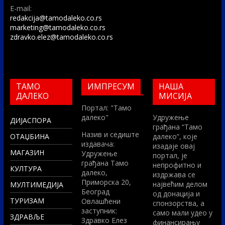
E-mail:
redakcija@tamodaleko.co.rs
marketing@tamodaleko.co.rs
zdravko.elez@tamodaleko.co.rs
ТАМО
ИМПРЕСУМ
НАША
ДАЛЕКО
МИСИЈА
Портал: "Тамо
далеко"
Удружење
ДИЈАСПОРА
грађана “Тамо
Назив и седиште
ОТАЏБИНА
далеко”, које
издавача:
изадаје овај
МАГАЗИН
Удружење
портал, је
грађана Тамо
непрофитно и
КУЛТУРА
далеко,
издржава се
Приморска 20,
највећим делом
МУЛТИМЕДИЈА
Београд
од донација и
ТУРИЗАМ
Овлашћени
спонзорства, а
заступник:
само мали удео у
ЗДРАВЉЕ
Здравко Елез
финансирању