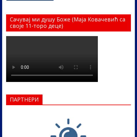
Сачувај ми душу Боже (Маја Ковачевић са
своје 11-торо деце)
ПАРТНЕРИ