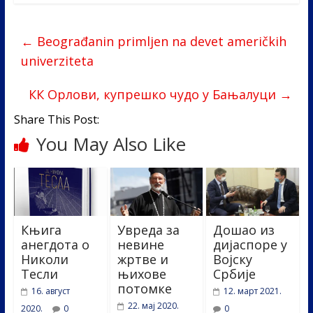
e
itt
k
er
ar
b
er
e
e
←
Beograđanin primljen na devet američkih
o
dI
univerziteta
o
n
КК Орлови, купрешко чудо у Бањалуци
→
k
Share This Post:
You May Also Like
Књига
Увреда за
Дошао из
анегдота о
невине
дијаспоре у
Николи
жртве и
Војску
Тесли
њихове
Србије
потомке
16. август
12. март 2021.
22. мај 2020.
2020.
0
0