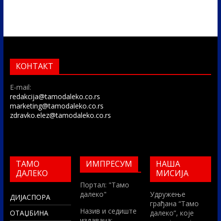
КОНТАКТ
E-mail:
redakcija@tamodaleko.co.rs
marketing@tamodaleko.co.rs
zdravko.elez@tamodaleko.co.rs
ТАМО
ИМПРЕСУМ
НАША
ДАЛЕКО
МИСИЈА
Портал: "Тамо
далеко"
Удружење
ДИЈАСПОРА
грађана “Тамо
Назив и седиште
ОТАЏБИНА
далеко”, које
издавача: