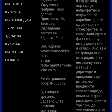
изадаје овај
МАГАЗИН
Удружење
портал, је
грађана Тамо
непрофитно и
КУЛТУРА
далеко,
издржава се
Приморска 20,
највећим делом
МУЛТИМЕДИЈА
Београд
од донација и
ТУРИЗАМ
Овлашћени
спонзорства, а
заступник:
само мали удео у
ЗДРАВЉЕ
Здравко Елез
финансирању
имају маркетинг
КУХИЊА
Вeб адреса:
и огласи. Ако вам
www.tamodaleko.
МАРКЕТИНГ
се допада оно
co.rs
што радимо на
ОГЛАСИ
e-mail:
неговању веза
redakcija@tamoda
матице и
leko.co.rs
дијаспоре и
промовисању
Регистрациони
истинских
број: IN000672
вредности
српског народа,
Одговорни
помозите да се
уредник:
развијамо бржим
Здравко Елез
темпом, да
Заменик
технолошки и на
уредника: