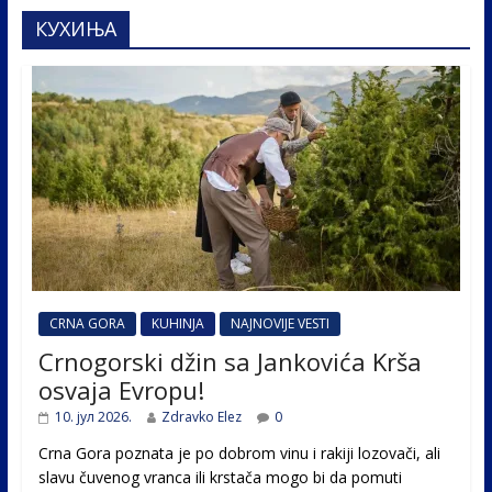
КУХИЊА
CRNA GORA
KUHINJA
NAJNOVIJE VESTI
Crnogorski džin sa Jankovića Krša
osvaja Evropu!
10. јул 2026.
Zdravko Elez
0
Crna Gora poznata je po dobrom vinu i rakiji lozovači, ali
slavu čuvenog vranca ili krstača mogo bi da pomuti