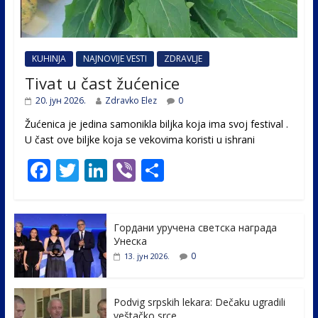
KUHINJA
NAJNOVIJE VESTI
ZDRAVLJE
Tivat u čast žućenice
20. јун 2026.
Zdravko Elez
0
Žućenica je jedina samonikla biljka koja ima svoj festival .
U čast ovе biljke koja se vekovima koristi u ishrani
F
T
Li
Vi
S
ac
w
n
b
h
e
itt
k
er
ar
Гордани уручена светска награда
b
er
e
e
Унеска
o
dI
0
13. јун 2026.
o
n
k
Podvig srpskih lekara: Dečaku ugradili
veštačko srce