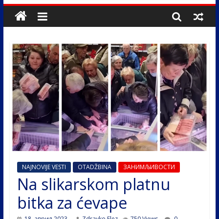
NAJNOVIJE VESTI
OTADŽBINA
ЗАНИМЉИВОСТИ
Na slikarskom platnu
bitka za ćevape
18. април 2023.
Zdravko Elez
750 Views
0