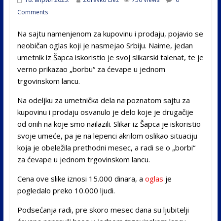
Comments
Na sajtu namenjenom za kupovinu i prodaju, pojavio se
neobičan oglas koji je nasmejao Srbiju. Naime, jedan
umetnik iz Šapca iskoristio je svoj slikarski talenat, te je
verno prikazao „borbu“ za ćevape u jednom
trgovinskom lancu.
Na odeljku za umetnička dela na poznatom sajtu za
kupovinu i prodaju osvanulo je delo koje je drugačije
od onih na koje smo nailazili. Slikar iz Šapca je iskoristio
svoje umeće, pa je na lepenci akrilom oslikao situaciju
koja je obeležila prethodni mesec, a radi se o „borbi“
za ćevape u jednom trgovinskom lancu.
Cena ove slike iznosi 15.000 dinara, a
oglas
je
pogledalo preko 10.000 ljudi.
Podsećanja radi, pre skoro mesec dana su ljubitelji