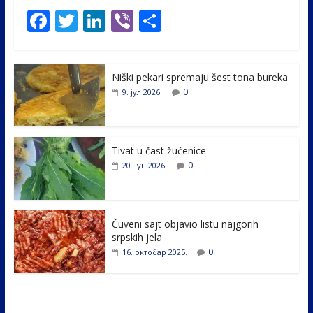
F
T
Li
Vi
S
ac
w
n
b
h
e
itt
k
er
ar
Niški pekari spremaju šest tona bureka
b
er
e
e
0
9. јул 2026.
o
dI
o
n
k
Tivat u čast žućenice
0
20. јун 2026.
Čuveni sajt objavio listu najgorih
srpskih jela
0
16. октобар 2025.