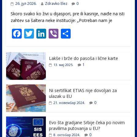
26. јул 2026.
Zdravko Elez
0
Skoro svako ko živi u dijaspori, pre ili kasnije, naiđe na isti
zahtev sa šaltera neke institucije: „Potreban nam je
F
T
Li
Vi
S
ac
w
n
b
h
e
itt
k
er
ar
Lakše i brže do pasoša i lične karte
b
er
e
e
1
13. мај 2025.
o
dI
o
n
k
Ni sertifikat ETIAS nije dovoljan za
ulazak u EU
0
21. новембар 2024.
Evo šta gradjane Srbije čeka po novim
pravilima putovanja u EU?
0
8. октобар 2024.