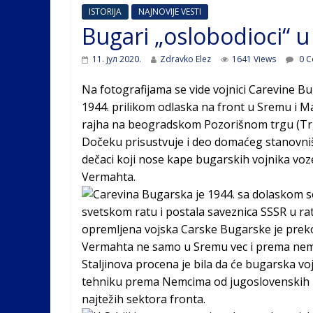
ISTORIJA
NAJNOVIJE VESTI
Bugari „oslobodioci“ 
11. јул 2020.
Zdravko Elez
1641 Views
0 C
Na fotografijama se vide vojnici Carevine 
1944. prilikom odlaska na front u Sremu i M
rajha na beogradskom Pozorišnom trgu (Trg
Dočeku prisustvuje i deo domaćeg stanovni
dečaci koji nose kape bugarskih vojnika vo
Vermahta.
Carevina Bugarska je 1944. sa dolaskom 
svetskom ratu i postala saveznica SSSR u rat
opremljena vojska Carske Bugarske je preko 
Vermahta ne samo u Sremu vec i prema nema
Staljinova procena je bila da će bugarska vo
tehniku prema Nemcima od jugoslovenskih p
najtežih sektora fronta.