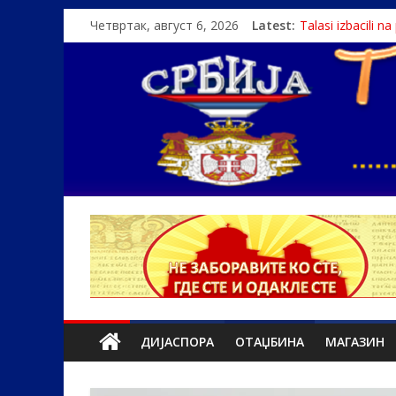
Четвртак, август 6, 2026
Latest:
Talasi izbacili n
Srbin zaspao na
Politika i seks g
U Srbiji pola mi
Monasi spasili de
ДИЈАСПОРА
ОТАЏБИНА
МАГАЗИН