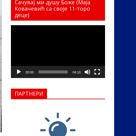
Сачувај ми душу Боже (Маја
Ковачевић са своје 11-торо
деце)
Прегледач
видео
записа
00:00
04:10
ПАРТНЕРИ