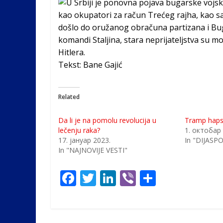
U Srbiji je ponovna pojava bugarske vojsk
kao okupatori za račun Trećeg rajha, kao sa
došlo do oružanog obračuna partizana i Bug
komandi Staljina, stara neprijateljstva su mo
Hitlera.
Tekst: Bane Gajić
Related
Da li je na pomolu revolucija u
Tramp hapsi
lečenju raka?
1. октобар
17. јануар 2023.
In "DIJASP
In "NAJNOVIJE VESTI"
F
T
Li
Vi
S
ac
w
n
b
h
e
itt
k
er
ar