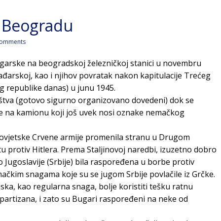
u Beogradu
omments
Bugarske na beogradskoj železničkoj stanici u novembru
ađarskoj, kao i njihov povratak nakon kapitulacije Trećeg
 republike danas) u junu 1945.
štva (gotovo sigurno organizovano dovedeni) dok se
ze na kamionu koji još uvek nosi oznake nemačkog
sovjetske Crvene armije promenila stranu u Drugom
u protiv Hitlera. Prema Staljinovoj naredbi, izuzetno dobro
Jugoslavije (Srbije) bila raspoređena u borbe protiv
čkim snagama koje su se jugom Srbije povlačile iz Grčke.
jska, kao regularna snaga, bolje koristiti tešku ratnu
artizana, i zato su Bugari raspoređeni na neke od