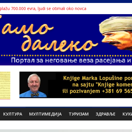
a plažu 700.000 evra, ljudi se otimali oko novca
 Dunavu, reka ga odnela u Rumuniju
lavne teme srpskih medija
liona migranata, 100 000 stranaca se zaposlilo
te sa litice visoke 15 metara
КУЛТУРА
МУЛТИМЕДИЈА
ТУРИЗАМ
ЗДРАВЉЕ
КУХ