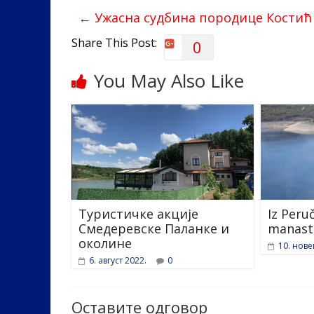
b
er
e
e
←
Ужасна судбина породице Костић
o
dI
o
n
Share This Post:
0
k
You May Also Like
Туристичке акције
Iz Peru
Смедеревске Паланке и
manasti
околине
10. нов
6. август 2022.
0
Оставите одговор