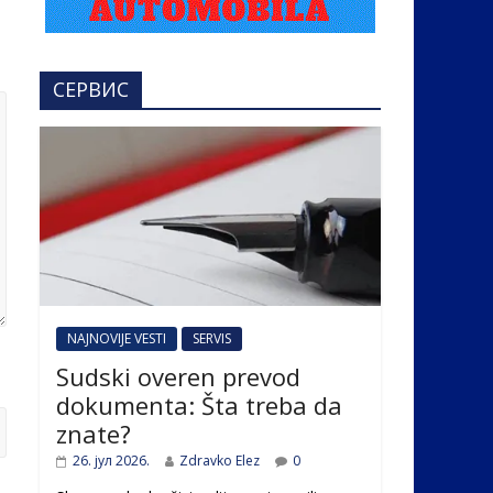
СЕРВИС
NAJNOVIJE VESTI
SERVIS
Sudski overen prevod
dokumenta: Šta treba da
znate?
26. јул 2026.
Zdravko Elez
0