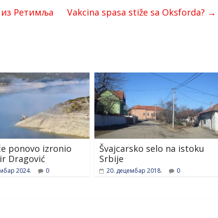
 из Ретимља
Vakcina spasa stiže sa Oksforda?
→
če ponovo izronio
Švajcarsko selo na istoku
r Dragović
Srbije
ембар 2024.
0
20. децембар 2018.
0