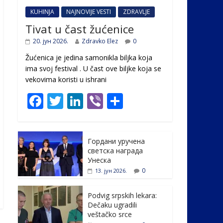
KUHINJA
NAJNOVIJE VESTI
ZDRAVLJE
Tivat u čast žućenice
20. јун 2026.
Zdravko Elez
0
Žućenica je jedina samonikla biljka koja
ima svoj festival . U čast ovе biljke koja se
vekovima koristi u ishrani
F
T
Li
Vi
S
ac
w
n
b
h
e
itt
k
er
ar
Гордани уручена
b
er
e
e
светска награда
o
dI
Унеска
0
13. јун 2026.
o
n
k
Podvig srpskih lekara:
Dečaku ugradili
veštačko srce