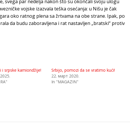
e, svega par nedelja nakon što su okončali svoju ulogu
vezničke vojske izazvala teška osećanja: u Nišu je čak
ara oko ratnog plena sa žrtvama na obe strane. Ipak, po
rala da budu zaboravljena i rat nastavljen „bratski“ protiv
 i srpske kamiondžije!
Srbijo, pomozi da se vratimo kući!
 2025.
22. март 2020.
ORA"
In "MAGAZIN"