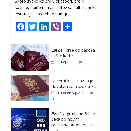
Skoro svako ko živi u dijaspori, pre ili
kasnije, naiđe na isti zahtev sa šaltera neke
institucije: „Potreban nam je
F
T
Li
Vi
S
ac
w
n
b
h
e
itt
k
er
ar
Lakše i brže do pasoša
b
er
e
e
i lične karte
o
dI
1
13. мај 2025.
o
n
k
Ni sertifikat ETIAS nije
dovoljan za ulazak u EU
21. новембар 2024.
0
Evo šta gradjane Srbije
čeka po novim
pravilima putovanja u
EU?