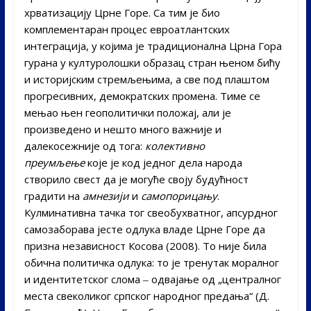
хрватизацију Црне Горе. Са тим је био
комплементаран процес евроатлантских
интеграција, у којима је традиционална Црна Гора
гурана у културолошки образац стран њеном бићу
и историјским стремљењима, а све под плаштом
прогресивних, демократских промена. Тиме се
мењао њен геополитички положај, али је
произведено и нешто много важније и
далекосежније од тога:
колективно
преумљење
које је код једног дела народа
створило свест да је могуће своју будућност
градити на
амнезији
и
самопорицању
.
Кулминативна тачка тог свеобухватног, апсурдног
самозаборава јесте одлука владе Црне Горе да
призна независност Косова (2008). То није била
обична политичка одлука: то је тренутак моралног
и идентитетског слома ‒ одвајање од „централног
места свеколиког српског народног предања“ (Д.