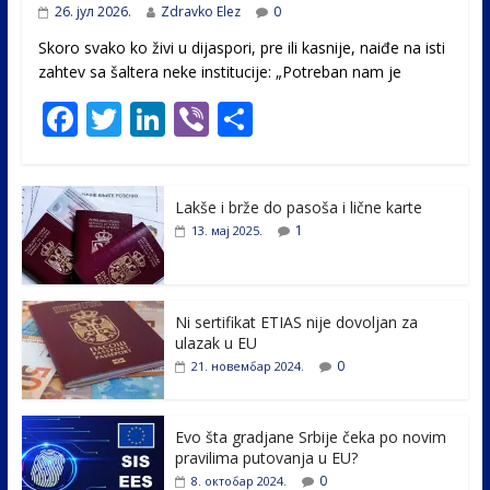
26. јул 2026.
Zdravko Elez
0
Skoro svako ko živi u dijaspori, pre ili kasnije, naiđe na isti
zahtev sa šaltera neke institucije: „Potreban nam je
F
T
Li
Vi
S
ac
w
n
b
h
e
itt
k
er
ar
Lakše i brže do pasoša i lične karte
b
er
e
e
1
13. мај 2025.
o
dI
o
n
k
Ni sertifikat ETIAS nije dovoljan za
ulazak u EU
0
21. новембар 2024.
Evo šta gradjane Srbije čeka po novim
pravilima putovanja u EU?
0
8. октобар 2024.