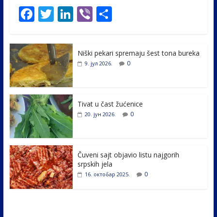
F
T
Li
Vi
S
ac
w
n
b
h
e
itt
k
er
ar
Niški pekari spremaju šest tona bureka
b
er
e
e
0
9. јул 2026.
o
dI
o
n
k
Tivat u čast žućenice
0
20. јун 2026.
Čuveni sajt objavio listu najgorih
srpskih jela
0
16. октобар 2025.