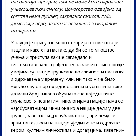
идеологија, програм, али не може бити народност
у његошевском смислу. Црногорство одвојено од
српства нема дубљег, сакралног смисла, губи
димензију вере, заветног везивања за морални
императив.
У науци је присутно много теорија о томе шта је
нација и како она настаје. Да би се то мноштво
учења и приступа лакше сагледало и
систематизовало, грађене су различите типологије,
у којима су нације груписане по сличности настанка
и одржавања у времену. Али, ни тако није било
могуће ову ствар поједноставити и уопштити тако
да мали број типова обухвата све појединачне
случајеве. У познатим типологијама нације нама се
најобухватнијом чини она која нације дели у две
групе: „заветне“ и „републиканске“, при чему се
први тип односи на нације уједињене и одржане
вером, култним личностима и догађајима, заветним