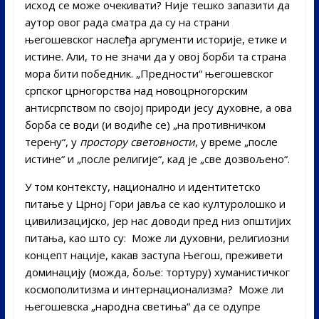
исход се може очекивати? Није тешко запазити да
аутор овог рада сматра да су на страни
његошевског наслеђа аргументи историје, етике и
истине. Али, то не значи да у овој борби та страна
мора бити победник. „Предности“ његошевског
српског црногорства над новоцрногорским
антисрпством по својој природи јесу духовне, а ова
борба се води (и водиће се) „на противничком
терену“, у
простору световности
, у време „после
истине“ и „после религије“, кад је „све дозвољено“.
У том контексту, национално и идентитетско
питање у Црној Гори јавља се као културолошко и
цивилизацијско, јер нас доводи пред низ општијих
питања, као што су: Може ли духовни, религиозни
концепт нације, какав заступа Његош, преживети
доминацију (можда, боље: тортуру) хуманистичког
космополитизма и интернационализма? Може ли
његошевска „народна светиња“ да се одупре