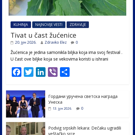
KUHINJA
NAJNOVIJE VESTI
ZDRAVLJE
Tivat u čast žućenice
20. јун 2026.
Zdravko Elez
0
Žućenica je jedina samonikla biljka koja ima svoj festival .
U čast ovе biljke koja se vekovima koristi u ishrani
F
T
Li
Vi
S
ac
w
n
b
h
e
itt
k
er
ar
Гордани уручена светска награда
b
er
e
e
Унеска
o
dI
0
13. јун 2026.
o
n
k
Podvig srpskih lekara: Dečaku ugradili
veštačko srce