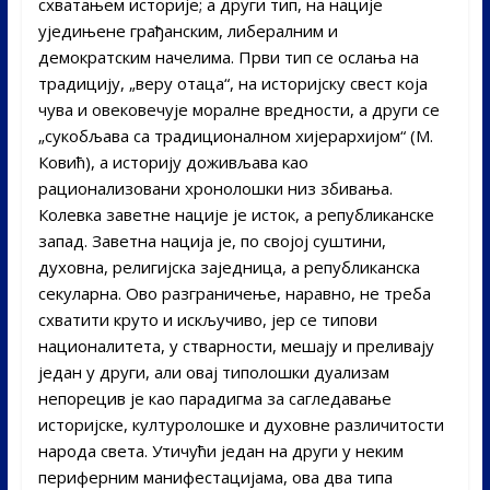
схватањем историје; а други тип, на нације
уједињене грађанским, либералним и
демократским начелима. Први тип се ослања на
традицију, „веру отаца“, на историјску свест која
чува и овековечује моралне вредности, а други се
„сукобљава са традиционалном хијерархијом“ (М.
Ковић), а историју доживљава као
рационализовани хронолошки низ збивања.
Колевка заветне нације је исток, а републиканске
запад. Заветна нација је, по својој суштини,
духовна, религијска заједница, а републиканска
секуларна. Ово разграничење, наравно, не треба
схватити круто и искључиво, јер се типови
националитета, у стварности, мешају и преливају
један у други, али овај типолошки дуализам
непорецив је као парадигма за сагледавање
историјске, културолошке и духовне различитости
народа света. Утичући један на други у неким
периферним манифестацијама, ова два типа