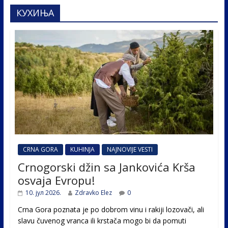
КУХИЊА
CRNA GORA
KUHINJA
NAJNOVIJE VESTI
Crnogorski džin sa Jankovića Krša
osvaja Evropu!
10. јул 2026.
Zdravko Elez
0
Crna Gora poznata je po dobrom vinu i rakiji lozovači, ali
slavu čuvenog vranca ili krstača mogo bi da pomuti