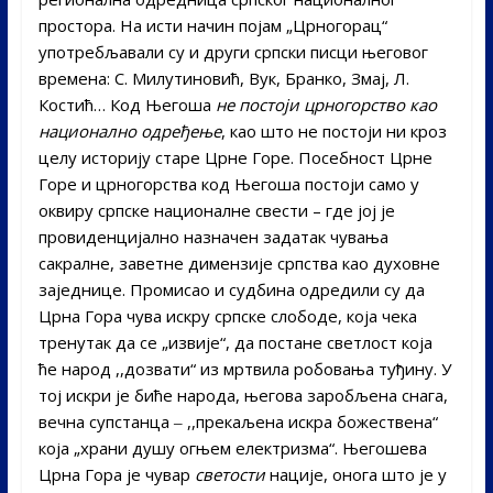
простора. На исти начин појам „Црногорац“
употребљавали су и други српски писци његовог
времена: С. Милутиновић, Вук, Бранко, Змај, Л.
Костић… Код Његоша
не постоји црногорство као
национално одређење
, као што не постоји ни кроз
целу историју старе Црне Горе. Посебност Црне
Горе и црногорства код Његоша постоји само у
оквиру српске националне свести – где јој је
провиденцијално назначен задатак чувања
сакралне, заветне димензије српства као духовне
заједнице. Промисао и судбина одредили су да
Црна Гора чува искру српске слободе, која чека
тренутак да се „извије“, да постане светлост која
ће народ ,,дозвати“ из мртвила робовања туђину. У
тој искри је биће народа, његова заробљена снага,
вечна супстанца ‒ ,,прекаљена искра божествена“
која „храни душу огњем електризма“. Његошева
Црна Гора је чувар
светости
нације, онога што је у