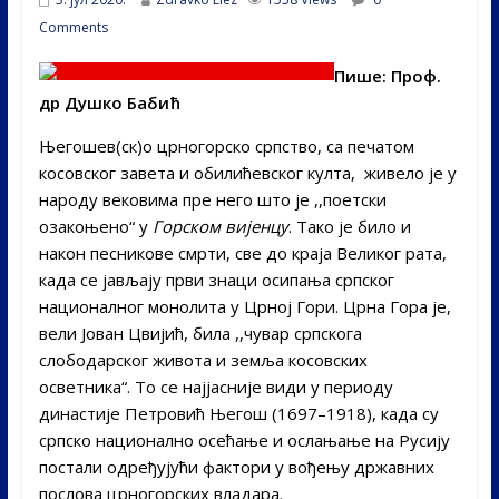
Comments
Пише: Проф.
др Душко Бабић
Његошев(ск)о црногорско српство, са печатом
косовског завета и обилићевског култа, живело је у
народу вековима пре него што је ,,поетски
озакоњено“ у
Горском вијенцу
. Тако је било и
након песникове смрти, све до краја Великог рата,
када се јављају први знаци осипања српског
националног монолита у Црној Гори. Црна Гора је,
вели Јован Цвијић, била ,,чувар српскога
слободарског живота и земља косовских
осветника“. То се најјасније види у периоду
династије Петровић Његош (1697–1918), када су
српско национално осећање и ослањање на Русију
постали одређујући фактори у вођењу државних
послова црногорских владара.