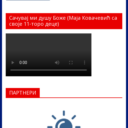
Сачувај ми душу Боже (Маја Ковачевић са
своје 11-торо деце)
ПАРТНЕРИ