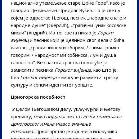
национално утемељење старе Црне Горе“, како је
говорио Цетињанин Предраг Вукић. То је свет у
којем је одрастао Његош, песник ,,народне снаге и
народне душе“ (Скерлић), „трагични јунак косовске
мисли“ (Андрић). Из тог света никао је
Горски
вијенац
и песник који је целином свог дела и бића
клицао: „српски пишем и зборим, / свима громко
говорим: / народност ми србинска, / ум и душа
словенска“. Без патоса српства немогуће је
замислити песника
Горског вијенца
, као што је
без
Горског вијенца
немогуће разумети српску
културу и српски идентитет уопште.
Црногорска посебност
У целом Његошевом делу, укључујући и његову
преписку,
нема ниједног места где би помињање
црногорског имена имало значење
етнонима.
Црногорство је код њега искључиво
регионална одредница српског националног