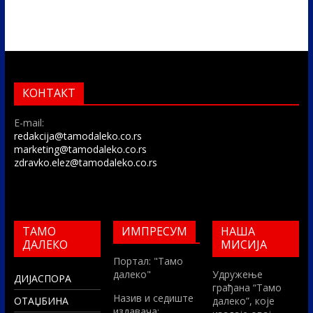
КОНТАКТ
E-mail:
redakcija@tamodaleko.co.rs
marketing@tamodaleko.co.rs
zdravko.elez@tamodaleko.co.rs
ТАМО
ИМПРЕСУМ
НАША
ДАЛЕКО
МИСИЈА
Портал: "Тамо
далеко"
Удружење
ДИЈАСПОРА
грађана “Тамо
Назив и седиште
ОТАЏБИНА
далеко”, које
издавача: