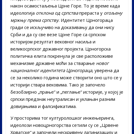
након осамостаљења Црне Горе. То је време када
идеологија
отклона од српства
прераста у
огољену
мржњу према српству
. Идентитет Црногораца
гради се искључиво на доказивању да они нису
Срби и да су све везе Црне Горе са српском
историјом резултат вековног насиља и
великосрпског државног пројекта. Црногорска
политичка елита покренула је све расположиве
механизме државне моћи за стварање
новог
националног идентитета Црногораца
, уверена да
се за неколико година може створити оно што се у
историји ствара вековима. Тако је започело
безобзирно „прање“ и „пеглање“ историје, у којој је
српски предзнак неутралисан и уклањан разним
довијањима и фалсификатима.
У просторима тог културолошког инжењеринга,
идеолози новоцрногорства сетили су се „Црвене
Хрватске“ и започели нескривену латинизацију и