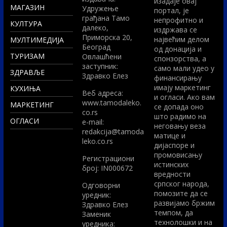
изадаје овај
МАГАЗИН
Удружење
портал, је
грађана Тамо
непрофитно и
КУЛТУРА
далеко,
издржава се
Приморска 20,
највећим делом
МУЛТИМЕДИЈА
Београд
од донација и
ТУРИЗАМ
Овлашћени
спонзорства, а
заступник:
само мали удео у
ЗДРАВЉЕ
Здравко Елез
финансирању
имају маркетинг
КУХИЊА
Вeб адреса:
и огласи. Ако вам
www.tamodaleko.
МАРКЕТИНГ
се допада оно
co.rs
што радимо на
ОГЛАСИ
e-mail:
неговању веза
redakcija@tamoda
матице и
leko.co.rs
дијаспоре и
промовисању
Регистрациони
истинских
број: IN000672
вредности
српског народа,
Одговорни
помозите да се
уредник:
развијамо бржим
Здравко Елез
темпом, да
Заменик
технолошки и на
уредника: