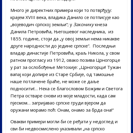
Много је директних примера који то потврђују:
крајем XVIII века, владика Данило се потписује као
„војеводич српској земљи“; у
Законику
кнеза
Данила Петровића, Његошевог наследника, из
1855. године, стоји да „у овој земљи нема никакве
друге народности до једине српске“. Последњи
владар династије Петровића, краљ Никола, у свом
ратном прогласу из 1912, овако позива Црногорце
у рат за ослобођење Метохије: „Црногорци! Тужан
вапај који допире из Старе Србије, од тамошње
наше потлачене браће, не може се даље
подносити!… Нека се благословом Божјим и Светога
Петра остваре снови из моје младости, када сам
пјесмом… загријавао српске груди вјером да
оружани морамо поћ: Онам, онамо за брда она!“
Овакви примери могли би се ређати у недоглед и
сви би недвосмислено указивали „на српско