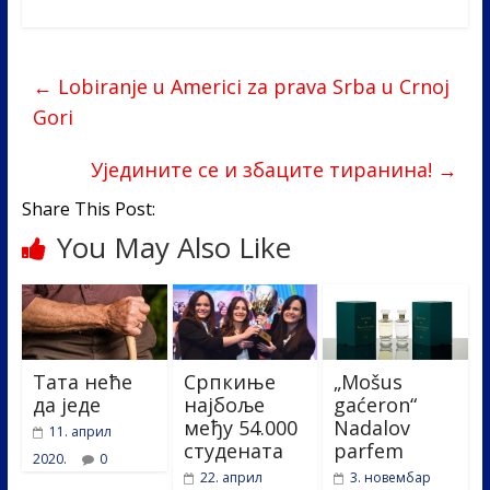
ac
w
n
b
h
e
itt
k
er
ar
b
er
e
e
←
Lobiranje u Americi za prava Srba u Crnoj
o
dI
Gori
o
n
Уједините се и збаците тиранина!
→
k
Share This Post:
You May Also Like
Тата неће
Српкиње
„Mošus
да једе
најбоље
gaćeron“
међу 54.000
Nadalov
11. април
студената
parfem
2020.
0
22. април
3. новембар