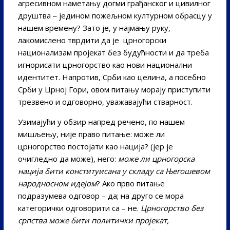
агресивном наметању догми грађанског и цивилног
друштва ‒ једином пожељном културном обрасцу у
нашем времену? Зато је, у најмању руку,
лакомислено тврдити да је црногорски
национализам пројекат без будућности и да треба
игнорисати црногорство као нови национални
идентитет. Напротив, Срби као целина, а посебно
Срби у Црној Гори, овом питању морају приступити
трезвено и одговорно, уважавајући стварност.
Узимајући у обзир напред речено, по нашем
мишљењу, није право питање: може ли
црногорство постојати као нација? (јер је
очигледно да може), него:
може ли црногорска
нација бити конституисана у складу са Његошевом
народносном идејом
? Ако прво питање
подразумева одговор – да; на друго се мора
категорички одговорити са – не.
Црногорство без
српства може бити политички пројекат,