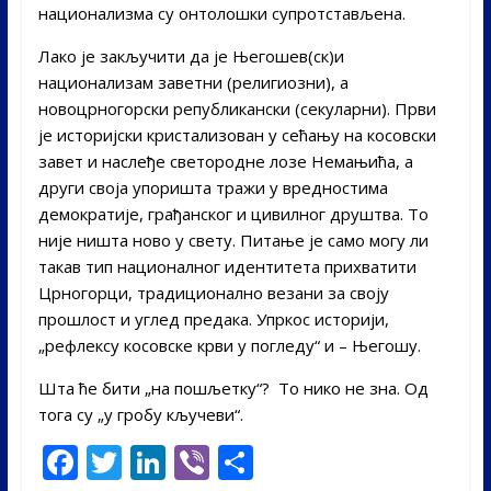
национализма су онтолошки супротстављена.
Лако је закључити да је Његошев(ск)и
национализам заветни (религиозни), а
новоцрногорски републикански (секуларни). Први
је историјски кристализован у сећању на косовски
завет и наслеђе светородне лозе Немањића, а
други своја упоришта тражи у вредностима
демократије, грађанског и цивилног друштва. То
није ништа ново у свету. Питање је само могу ли
такав тип националног идентитета прихватити
Црногорци, традиционално везани за своју
прошлост и углед предака. Упркос историји,
„рефлексу косовске крви у погледу“ и – Његошу.
Шта ће бити „на пошљетку“? То нико не зна. Од
тога су „у гробу кључеви“.
F
T
Li
Vi
S