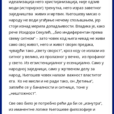
идеализација него христијанизација, није одзив
моди (историјског) тренутка, него израз заветног
заједништва живих и мртвих. Његошеву мисао о
народу не води угађање нечему спољашњем, јер
стоји изнад мерила допадљивости. Владика је, како
рече Исидора Секулић, ,,био индиферентан према
свему ситном“ ‒ зато човек код њега никад не живи
само свој живот, него и живот својих предака,
чувајући тако „свету својост“, кроз коју се излази из
ситног у велико, из пролазног у вечно, из профаног
у свето. Из егзистенцијалног у есенцијално. Само у
народној заједници, само у жртвеном делу за
народ, Његошев човек налази важност властитог
ега. Ко не мисли и не ради тако, он „ђетиња“,
заплиће се у баналности и ситнице, тоне у
,,ништожност“.
Све ово било је потребно рећи да би се „изнутра“,
из иманентне логике Његошеве филозофије и