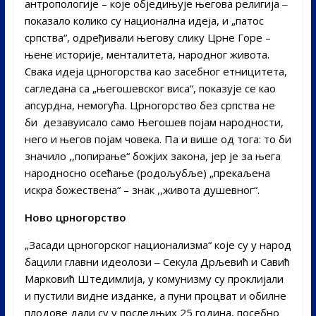
антропологије – које обједињује његова религија ‒
показало колико су национална идеја, и „патос
српства“, одређивали његову слику Црне Горе –
њене историје, менталитета, народног живота.
Свака идеја црногорства као засебног етницитета,
сагледана са „његошевског виса“, показује се као
апсурдна, немогућа. Црногорство без српства не
би дезавуисало само Његошев појам народности,
него и његов појам човека. Па и више од тога: то би
значило ,,попирање“ божјих закона, јер је за њега
народносно осећање (родољубље) „прекаљена
искра божествена“ – знак ,,живота душевног“.
Ново црногорство
„Засади црногорског национализма“ које су у народ
бацили главни идеолози ‒ Секула Дрљевић и Савић
Марковић Штедимлија, у комунизму су проклијали
и пустили видне изданке, а пуни процват и обилне
плодове дали су у последњих 25 година, посебно