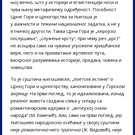
њој вечно, што у историји и егзистенцији носи и
чува њену метафизичку одређеност. Посебност
Црне Горе и црногорства за Његоша је
у
важности
и
тежини
националног задатка, а не у
етничкој другости. Таква Црна Гора је „херојско
послушање“, „служење крсту“, при чему реч „крст“
не асоцира само на чување угрожене хришћанске
вере, него и на прихватање жртвеног пута,
васкрсног разумевања историје, предака, човека и
човештва.
То је суштина његошевске, „поетске истине“ о
Црној Гори и црногорству, канонизоване у
Горском
вијенцу
. На први поглед, то је идеализована, изнад
реалног живота саздана слика у складу са
романтичарским идејама о „антејској снази
народа“ (М. Екмечић). Али, само на први поглед, јер
Његошево народносно осећање у својој суштини
није
романтично
него
трагично
(Ж. Видовић), није