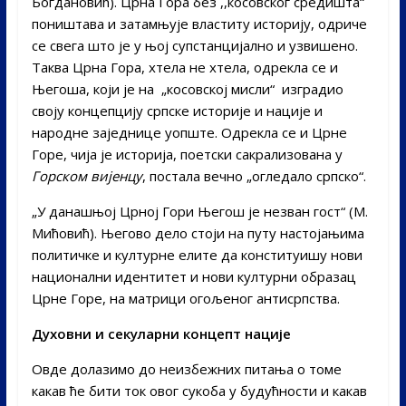
Богдановић). Црна Гора без ,,косовског средишта“
поништава и затамњује властиту историју, одриче
се свега што је у њој супстанцијално и узвишено.
Таква Црна Гора, хтела не хтела, одрекла се и
Његоша, који је на „косовској мисли“ изградио
своју концепцију српске историје и нације и
народне заједнице уопште. Одрекла се и Црне
Горе, чија је историја, поетски сакрализована у
Горском вијенцу
, постала вечно „огледало српско“.
„У данашњој Црној Гори Његош је незван гост“ (М.
Мићовић). Његово дело стоји на путу настојањима
политичке и културне елите да конституишу нови
национални идентитет и нови културни образац
Црне Горе, на матрици огољеног антисрпства.
Духовни и секуларни концепт нације
Овде долазимо до неизбежних питања о томе
какав ће бити ток овог сукоба у будућности и какав