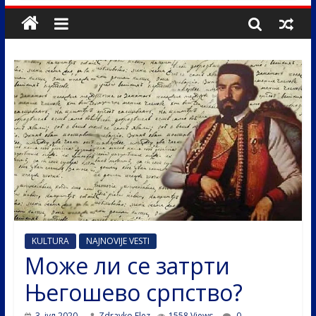
KULTURA
NAJNOVIJE VESTI
Може ли се затрти
Његошево српство?
3. јул 2020.
Zdravko Elez
1558 Views
0