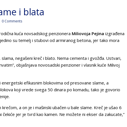
ame i blata
0 Comments
rodična kuća novsadskog penzionera
Miliovoja Pejina
izgrađena
, jedino su temelj i stubovi od armiranog betona, jer tako mora
a, slama, negašeni kreč i blato. Nema cementa i gvožđa. Ustvari,
ihvatim”, objašnjava novosadski penzioner i vlasnik kuće Milivoj
ni energetski efikasnim blokovima od presovane slame, a
 blokova koji vrede svega 50 dinara po komadu, tako je govorio
nije.
im krečom, a on je i mašinski ubačen u bale slame. Kreč je ušao 6
i čekiće jer je tvrd kao kamen. Ne možete ni ekser da zakucate,”