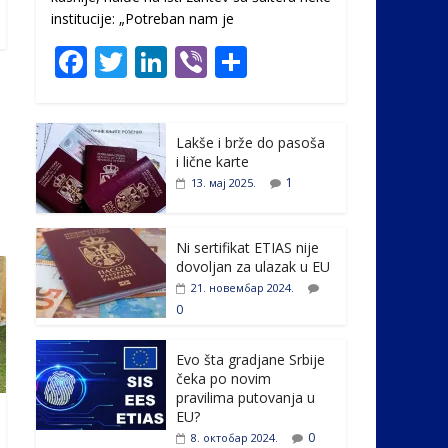
institucije: „Potreban nam je
F
T
Li
Vi
S
ac
w
n
b
h
e
itt
k
er
ar
Lakše i brže do pasoša
b
er
e
e
i lične karte
o
dI
1
13. мај 2025.
o
n
k
Ni sertifikat ETIAS nije
dovoljan za ulazak u EU
21. новембар 2024.
0
Evo šta gradjane Srbije
čeka po novim
pravilima putovanja u
EU?
0
8. октобар 2024.