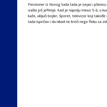
Penzioner iz Novog Sada tada je sejao i pšenicu p
izašla još jeftinije. Kad je napolju minus 5-6, u 
kaže, uključi bojler, šporet, televizor koji takođ
tada ispričao i da nikad ne kreči nego fleku sa z