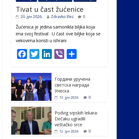
Tivat u čast žućenice
20. јун 2026.
Zdravko Elez
0
Žućenica je jedina samonikla biljka koja
ima svoj festival . U čast ovе biljke koja se
vekovima koristi u ishrani
F
T
Li
Vi
S
ac
w
n
b
h
e
itt
k
er
ar
Гордани уручена
b
er
e
e
светска награда
o
dI
Унеска
0
13. јун 2026.
o
n
k
Podvig srpskih lekara:
Dečaku ugradili
veštačko srce
0
12. јун 2026.