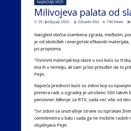
NAJNOVIJE VESTI
Milivojeva palata od sl
25. фебруар 2023.
Zdravko Elez
740 Views
Naizgled obična stambena zgrada, međutim, po
je od ekoloških i energetski efikasnih materijala
po propisima.
“Osnovni materijali koji ulaze u ovu kuću su trsk
ima ih u temelju, ali sam ja bio prinuđen da to pr
Pejin.
Najveća prednost kuće su zidovi koji su ispunje
primera radi, u izgradnji je utrošeno 500 takvih
penzioner Milivoje za RTV, sada već više od dece
“Svi zidovi sa unutrašnje strane su isprskani živ
cemntimetra u balu i sada ga ne možete razbiti n
objašnjava Pejin.