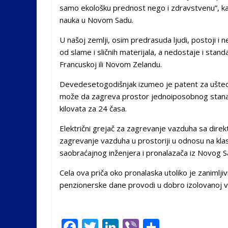
samo ekološku prednost nego i zdravstvenu”, kaz
nauka u Novom Sadu.
U našoj zemlji, osim predrasuda ljudi, postoji i
od slame i sličnih materijala, a nedostaje i stan
Francuskoj ili Novom Zelandu.
Devedesetogodišnjak izumeo je patent za uštedu 
može da zagreva prostor jednoiposobnog stana 
kilovata za 24 časa.
Električni grejač za zagrevanje vazduha sa dire
zagrevanje vazduha u prostoriji u odnosu na klasi
saobraćajnog inženjera i pronalazača iz Novog Sa
Cela ova priča oko pronalaska utoliko je zanimlji
penzionerske dane provodi u dobro izolovanoj vi
F
T
Li
Vi
S