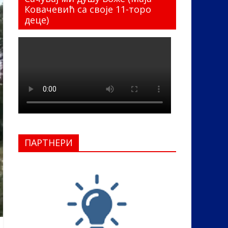
Ковачевић са своје 11-торо
деце)
ПАРТНЕРИ