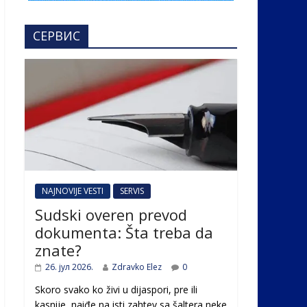
СЕРВИС
NAJNOVIJE VESTI
SERVIS
Sudski overen prevod
dokumenta: Šta treba da
znate?
26. јул 2026.
Zdravko Elez
0
Skoro svako ko živi u dijaspori, pre ili
kasnije, naiđe na isti zahtev sa šaltera neke