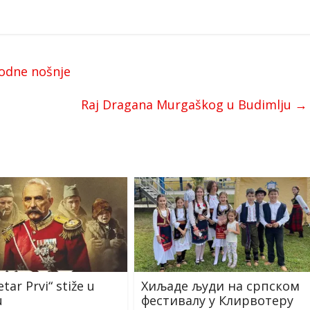
rodne nošnje
Raj Dragana Murgaškog u Budimlju
→
etar Prvi“ stiže u
Хиљаде људи на српском
u
фестивалу у Клирвотеру