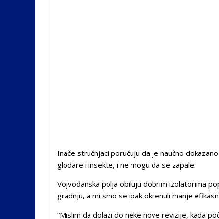
Inače stručnjaci poručuju da je naučno dokazano
glodare i insekte, i ne mogu da se zapale.
Vojvođanska polja obiluju dobrim izolatorima poput
gradnju, a mi smo se ipak okrenuli manje efikas
“Mislim da dolazi do neke nove revizije, kada po