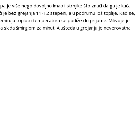
a je više nego dovoljno imao i strnjike što znači da ga je kuća
kući je bez grejanja 11-12 stepeni, a u podrumu još toplije. Kad se,
e emituju toplotu temperatura se podiže do prijatne. Milivoje je
ida skida šmirglom za minut. A ušteda u grejanju je neverovatna.