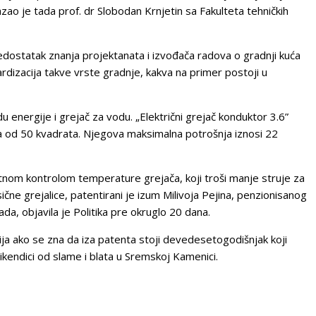
ao je tada prof. dr Slobodan Krnjetin sa Fakulteta tehničkih
 nedostatak znanja projektanata i izvođača radova o gradnji kuća
dardizacija takve vrste gradnje, kakva na primer postoji u
energije i grejač za vodu. „Električni grejač konduktor 3.6”
od 50 kvadrata. Njegova maksimalna potrošnja iznosi 22
ktnom kontrolom temperature grejača, koji troši manje struje za
čne grejalice, patentirani je izum Milivoja Pejina, penzionisanog
da, objavila je Politika pre okruglo 20 dana.
vija ako se zna da iza patenta stoji devedesetogodišnjak koji
kendici od slame i blata u Sremskoj Kamenici.