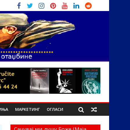
ИЊА
МАРКЕТИНГ
ОГЛАСИ
Сачувај ми душу Боже (Маја