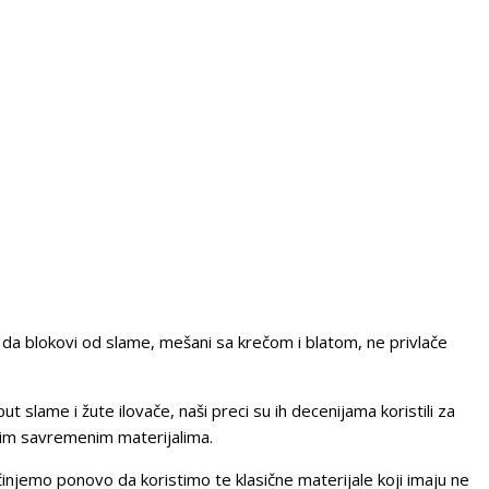
 da blokovi od slame, mešani sa krečom i blatom, ne privlače
 slame i žute ilovače, naši preci su ih decenijama koristili za
nim savremenim materijalima.
činjemo ponovo da koristimo te klasične materijale koji imaju ne