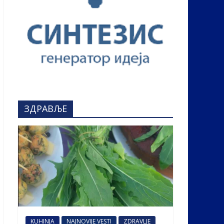
ЗДРАВЉЕ
KUHINJA
NAJNOVIJE VESTI
ZDRAVLJE