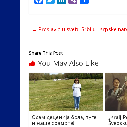
ac
w
n
b
h
e
itt
k
er
ar
b
er
e
e
←
Proslavio u svetu Srbiju i srpske na
o
dI
o
n
k
Share This Post:
You May Also Like
Осам деценија бола, туге
„Kralj P
и наше срамоте!
Švedsk