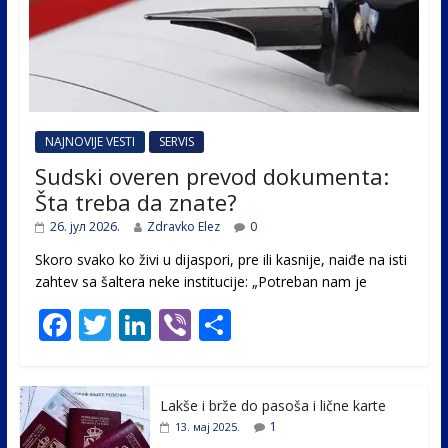
NAJNOVIJE VESTI
SERVIS
Sudski overen prevod dokumenta:
Šta treba da znate?
26. јул 2026.
Zdravko Elez
0
Skoro svako ko živi u dijaspori, pre ili kasnije, naiđe na isti
zahtev sa šaltera neke institucije: „Potreban nam je
F
T
Li
Vi
S
ac
w
n
b
h
e
itt
k
er
ar
Lakše i brže do pasoša i lične karte
b
er
e
e
1
13. мај 2025.