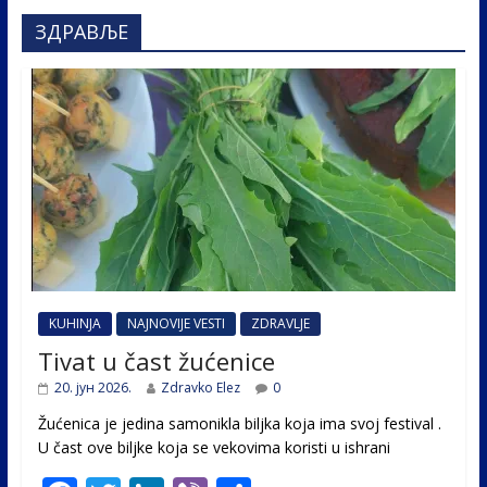
ЗДРАВЉЕ
KUHINJA
NAJNOVIJE VESTI
ZDRAVLJE
Tivat u čast žućenice
20. јун 2026.
Zdravko Elez
0
Žućenica je jedina samonikla biljka koja ima svoj festival .
U čast ovе biljke koja se vekovima koristi u ishrani