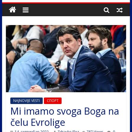
NAJNOVIJE VESTI
СПОРТ
Mi imamo svoga Boga na
čelu Evrolige
14. септембар 2022.
Zdravko Elez
787 Views
0