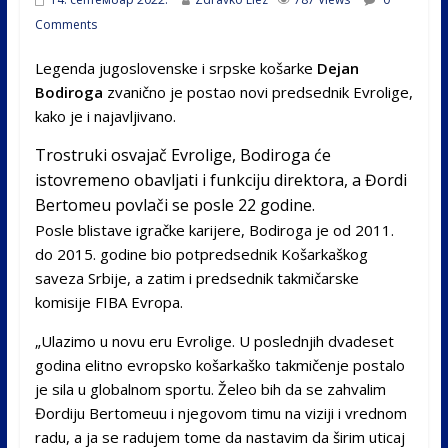
Comments
Legenda jugoslovenske i srpske košarke
Dejan
Bodiroga
zvanično je postao novi predsednik Evrolige,
kako je i najavljivano.
Trostruki osvajač Evrolige, Bodiroga će
istovremeno obavljati i funkciju direktora, a Đordi
Bertomeu povlači se posle 22 godine.
Posle blistave igračke karijere, Bodiroga je od 2011.
do 2015. godine bio potpredsednik Košarkaškog
saveza Srbije, a zatim i predsednik takmičarske
komisije FIBA Evropa.
„Ulazimo u novu eru Evrolige. U poslednjih dvadeset
godina elitno evropsko košarkaško takmičenje postalo
je sila u globalnom sportu. Želeo bih da se zahvalim
Đordiju Bertomeuu i njegovom timu na viziji i vrednom
radu, a ja se radujem tome da nastavim da širim uticaj