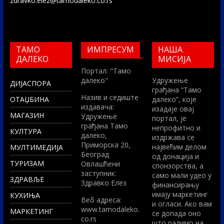
zdravko.elez@tamodaleko.co.rs
ТАМО
ИМПРЕСУМ
НАША
ДАЛЕКО
МИСИЈА
Портал: "Тамо
далеко"
Удружење
ДИЈАСПОРА
грађана “Тамо
Назив и седиште
ОТАЏБИНА
далеко”, које
издавача:
изадаје овај
МАГАЗИН
Удружење
портал, је
грађана Тамо
непрофитно и
КУЛТУРА
далеко,
издржава се
Приморска 20,
највећим делом
МУЛТИМЕДИЈА
Београд
од донација и
ТУРИЗАМ
Овлашћени
спонзорства, а
заступник:
само мали удео у
ЗДРАВЉЕ
Здравко Елез
финансирању
имају маркетинг
КУХИЊА
Вeб адреса:
и огласи. Ако вам
www.tamodaleko.
МАРКЕТИНГ
се допада оно
co.rs
што радимо на