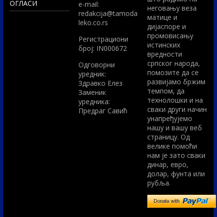
ОГЛАСИ
e-mail:
неговању веза
redakcija@tamoda
матице и
leko.co.rs
дијаспоре и
промовисању
Регистрациони
истинских
број: IN000672
вредности
српског народа,
Одговорни
помозите да се
уредник:
развијамо бржим
Здравко Елез
темпом, да
Заменик
технолошки и на
уредника:
сваки други начин
Предраг Савић
унапређујемо
нашу и вашу веб
страницу. Од
велике помоћи
нам је зато сваки
динар, евро,
долар, фунта или
рубља.