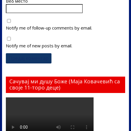
Веб место
Notify me of follow-up comments by email.
Notify me of new posts by email.
Сачувај ми душу Боже (Маја Ковачевић са
своје 11-торо деце)