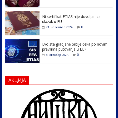
o
dI
o
n
k
Ni sertifikat ETIAS nije dovoljan za
ulazak u EU
0
21. новембар 2024.
Evo šta gradjane Srbije čeka po novim
pravilima putovanja u EU?
0
8. октобар 2024.
АКЦИЈА