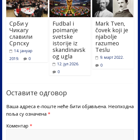
Срби у
Fudbal i
Mark Tven,
Чикагу
poimanje
čovek koji je
славили
svetske
njabolje
Српску
istorije iz
razumeo
skandinavsk
Teslu
14. јануар
og ugla
9. март 2022.
2019.
0
12. јул 2026.
0
0
Оставите одговор
Ваша адреса е-поште неће бити објављена.
Неопходна
поља су означена
*
Коментар
*