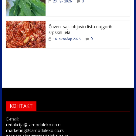
0
20. јун 2026.
Čuveni sajt objavio listu najgorih
srpskih jela
0
16. октобар 2025.
КОНТАКТ
E-mail:
redakcija@tamodaleko.co.rs
marketing@tamodaleko.co.rs