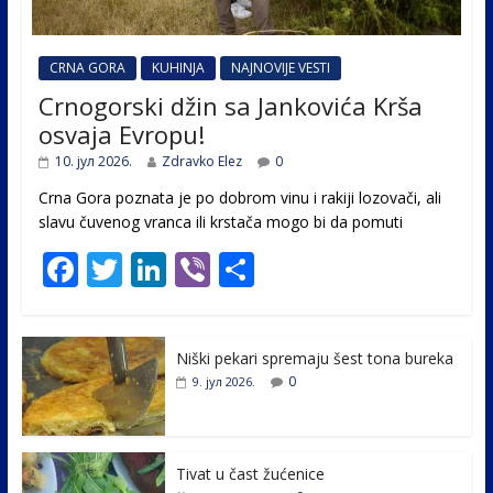
CRNA GORA
KUHINJA
NAJNOVIJE VESTI
Crnogorski džin sa Jankovića Krša
osvaja Evropu!
10. јул 2026.
Zdravko Elez
0
Crna Gora poznata je po dobrom vinu i rakiji lozovači, ali
slavu čuvenog vranca ili krstača mogo bi da pomuti
F
T
Li
Vi
S
ac
w
n
b
h
e
itt
k
er
ar
Niški pekari spremaju šest tona bureka
b
er
e
e
0
9. јул 2026.
o
dI
o
n
k
Tivat u čast žućenice