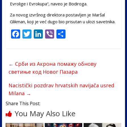
Evrolige i Evrokupa“, naveo je Bodiroga.
Za novog izvršnog direktora postavljen je Maršal
Glikman, koji je već dugo bio prisutan u ulozi savetnika.
F
T
Li
Vi
S
ac
w
n
b
h
e
itt
k
er
ar
b
er
e
e
←
Срби из Акрона помажу обнову
o
dI
светиње код Новог Пазара
o
n
Nacistički pozdrav hrvatskih navijača usred
k
Milana
→
Share This Post:
You May Also Like