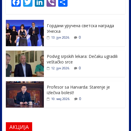
F
T
Li
Vi
S
ac
w
n
b
h
e
itt
k
er
ar
Гордани уручена светска награда
b
er
e
e
Унеска
o
dI
0
13. јун 2026.
o
n
k
Podvig srpskih lekara: Dečaku ugradili
veštačko srce
0
12. јун 2026.
Profesor sa Harvarda: Starenje je
izlečiva bolest!
0
10. мај 2026.
АКЦИЈА