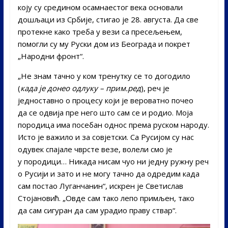
коју су средином осамнаестог века основали
дошљаци из Србије, стигао је 28. августа. Да све
протекне како треба у вези са пресељењем,
помогли су му Руски дом из Београда и покрет
„Народни фронт“.
„Не знам тачно у ком тренутку се то догодило
(
када је донео одлуку – прим.ред
), реч је
једноставно о процесу који је вероватно почео
да се одвија пре него што сам се и родио. Моја
породица има посебан однос према руском народу.
Исто је важило и за совјетски. Са Русијом су нас
одувек спајале чврсте везе, волели смо је
у породици… Никада нисам чуо ни једну ружну реч
о Русији и зато и не могу тачно да одредим када
сам постао Луганчанин“, искрен је Светислав
Стојановић. „Овде сам тако лепо примљен, тако
да сам сигуран да сам урадио праву ствар“.