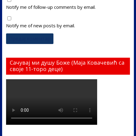
Notify me of follow-up comments by email.
Notify me of new posts by email.
Сачувај ми душу Боже (Маја Ковачевић са
своје 11-торо деце)