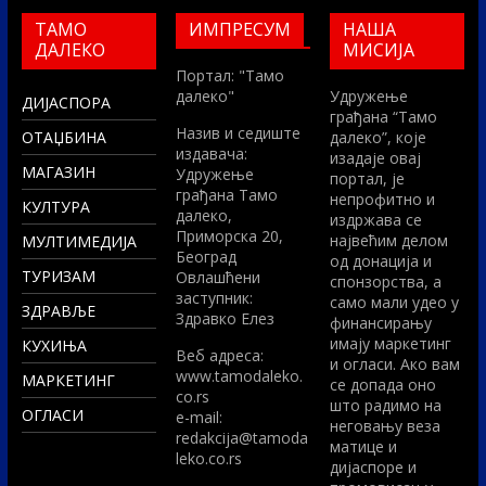
ТАМО
ИМПРЕСУМ
НАША
ДАЛЕКО
МИСИЈА
Портал: "Тамо
далеко"
Удружење
ДИЈАСПОРА
грађана “Тамо
Назив и седиште
ОТАЏБИНА
далеко”, које
издавача:
изадаје овај
МАГАЗИН
Удружење
портал, је
грађана Тамо
непрофитно и
КУЛТУРА
далеко,
издржава се
Приморска 20,
највећим делом
МУЛТИМЕДИЈА
Београд
од донација и
ТУРИЗАМ
Овлашћени
спонзорства, а
заступник:
само мали удео у
ЗДРАВЉЕ
Здравко Елез
финансирању
имају маркетинг
КУХИЊА
Вeб адреса:
и огласи. Ако вам
www.tamodaleko.
МАРКЕТИНГ
се допада оно
co.rs
што радимо на
ОГЛАСИ
e-mail:
неговању веза
redakcija@tamoda
матице и
leko.co.rs
дијаспоре и