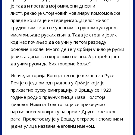
је тада и постала мој омиљени дневни
лист“, рекао је Стојановић новинару Комсомољске
правде који га је интервјуисао. „Целог живот
трудио сам се да се упознам са руском културом,
имам хиљаде руских књига. Тада је страни језик
код нас почињао да се учи у петом разреду
основне школе. Много деце у Србији учило је руски
језик, а данас га скоро нико не зна. А ја треба још
да учим руски да бих говорио боље“.
Иначе, историја Вршца тесно је везана за Русе.
Реч је о једном од градова у Србији који је
прихватио руску емиграцију. У Вршцу се 1923.
године родио праунук писца Лава Толстоја
филолог Никита Толстој који се прикључио
партизанском покрету за време Другог светског
рата. Пролетос му је у Вршцу откривен споменик и
једна улица названа његовим именом.