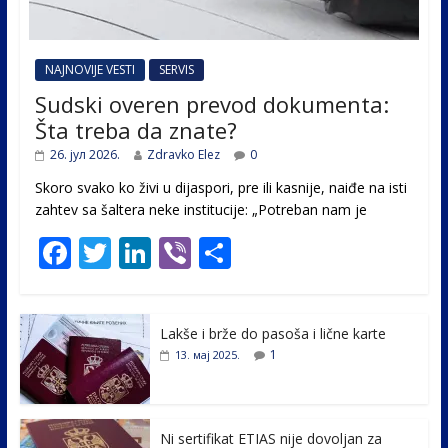
NAJNOVIJE VESTI
SERVIS
Sudski overen prevod dokumenta:
Šta treba da znate?
26. јул 2026.
Zdravko Elez
0
Skoro svako ko živi u dijaspori, pre ili kasnije, naiđe na isti
zahtev sa šaltera neke institucije: „Potreban nam je
F
T
Li
Vi
S
ac
w
n
b
h
e
itt
k
er
ar
Lakše i brže do pasoša i lične karte
b
er
e
e
1
13. мај 2025.
o
dI
o
n
k
Ni sertifikat ETIAS nije dovoljan za