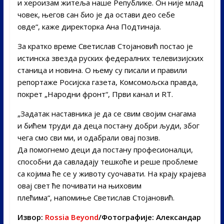
и хероизам житеља наше Републике. Он није млад
човек, његов сан био је да остави део себе
овде“, каже директорка Ана Подтинаja.
За кратко време Светислав Стојановић постао је
истинска звезда руских федералних телевизијских
станица и новина. О њему су писали и правили
репортаже Росијска газета, Комсомољска правда,
покрет „Народни фронт“, Први канал и RТ.
„Задатак наставника је да се свим својим снагама
и бићем труди да деца постану добри људи, због
чега смо сви ми, и одабрали овај позив.
Да помогнемо деци да постану професионалци,
способни да савладају тешкоће и реше проблеме
са којима ће се у животу суочавати. На крају крајева
овај свет ће почивати на њиховим
плећима“, напомиње Светислав Стојановић.
Извор:
Rossia Beyond
/Фотографије: Александар