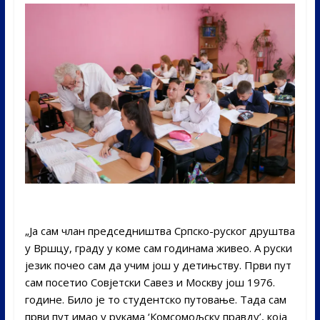
„Ја сам члан председништва Српско-руског друштва
у Вршцу, граду у коме сам годинама живео. А руски
језик почео сам да учим још у детињству. Први пут
сам посетио Совјетски Савез и Москву још 1976.
године. Било је то студентско путовање. Тада сам
први пут имао у рукама ‘Комсомољску правду’, која