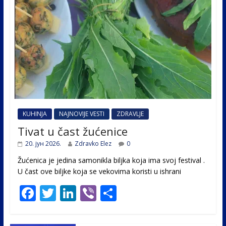
KUHINJA
NAJNOVIJE VESTI
ZDRAVLJE
Tivat u čast žućenice
20. јун 2026.
Zdravko Elez
0
Žućenica je jedina samonikla biljka koja ima svoj festival .
U čast ovе biljke koja se vekovima koristi u ishrani
F
T
Li
Vi
S
ac
w
n
b
h
e
itt
k
er
ar