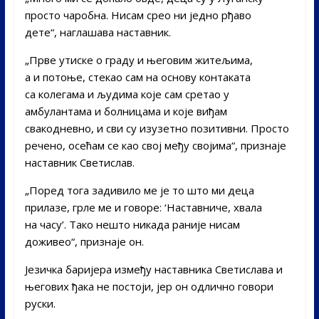
просто чаробна. Нисам срео ни једно рђаво
дете“, наглашава наставник.
„Прве утиске о граду и његовим житељима,
а и потоње, стекао сам на основу контаката
са колегама и људима које сам сретао у
амбулантама и болницама и које виђам
свакодневно, и сви су изузетно позитивни. Просто
речено, осећам се као свој међу својима“, признаје
наставник Светислав.
„Поред тога задивило ме је то што ми деца
прилазе, грле ме и говоре: ‘Наставниче, хвала
на часу’. Тако нешто никада раније нисам
доживео“, признаје он.
Језичка баријера између наставника Светислава и
његових ђака не постоји, јер он одлично говори
руски.