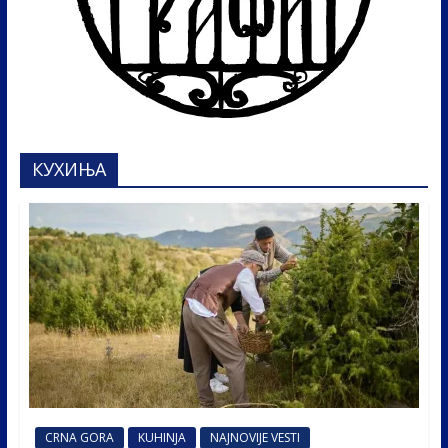
КУХИЊА
CRNA GORA
KUHINJA
NAJNOVIJE VESTI