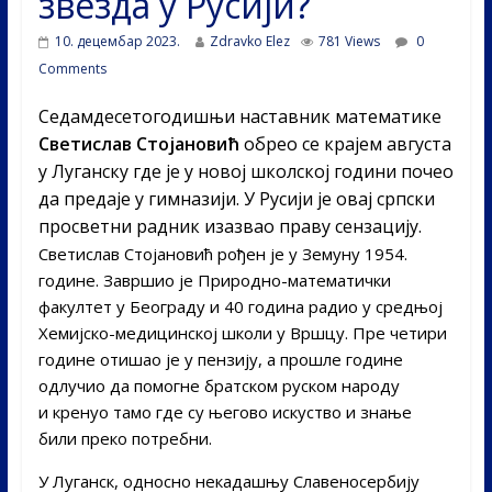
звезда у Русији?
10. децембар 2023.
Zdravko Elez
781 Views
0
Comments
Седамдесетогодишњи наставник математике
Светислав Стојановић
обрео се крајем августа
у Луганску где је у новој школској години почео
да предаје у гимназији. У Русији је овај српски
просветни радник изазвао праву сензацију.
Светислав Стојановић рођен је у Земуну 1954.
године. Завршио је Природно-математички
факултет у Београду и 40 година радио у средњој
Хемијско-медицинској школи у Вршцу. Пре четири
године отишао је у пензију, а прошле године
одлучио да помогне братском руском народу
и кренуо тамо где су његово искуство и знање
били преко потребни.
У Луганск, односно некадашњу Славеносербију