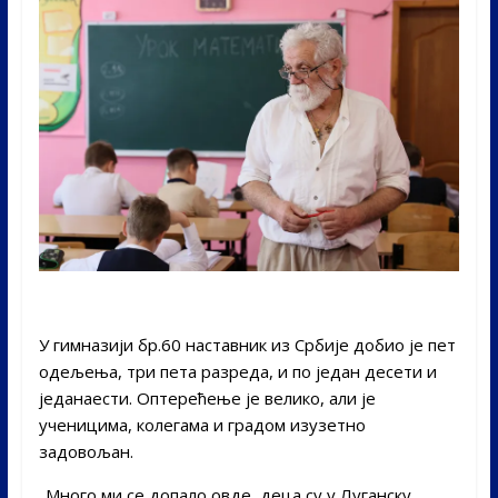
У гимназији бр.60 наставник из Србије добио је пет
одељења, три пета разреда, и по један десети и
једанаести. Оптерећење је велико, али је
ученицима, колегама и градом изузетно
задовољан.
„Много ми се допало овде, деца су у Луганску