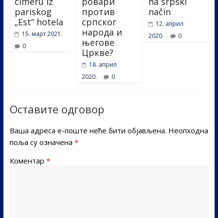
cimeru iz
ровари
na srpski
pariskog
против
način
„Est“ hotela
српског
12. април
народа и
15. март 2021.
2020.
0
његове
0
Цркве?
18. април
2020.
0
Оставите одговор
Ваша адреса е-поште неће бити објављена.
Неопходна
поља су означена
*
Коментар
*