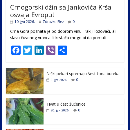
Crnogorski džin sa Jankovića Krša
osvaja Evropu!
10. јул 2026.
Zdravko Elez
0
Crna Gora poznata je po dobrom vinu i rakiji lozovači, ali
slavu čuvenog vranca ili krstača mogo bi da pomuti
F
T
Li
Vi
S
ac
w
n
b
h
e
itt
k
er
ar
Niški pekari spremaju šest tona bureka
b
er
e
e
0
9. јул 2026.
o
dI
o
n
k
Tivat u čast žućenice
0
20. јун 2026.