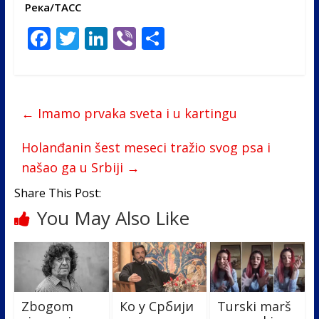
Река/ТАСС
F
T
Li
Vi
S
ac
w
n
b
h
e
itt
k
er
ar
b
er
e
e
←
Imamo prvaka sveta i u kartingu
o
dI
o
n
Holanđanin šest meseci tražio svog psa i
našao ga u Srbiji
→
k
Share This Post:
You May Also Like
Zbogom
Ко у Србији
Turski marš