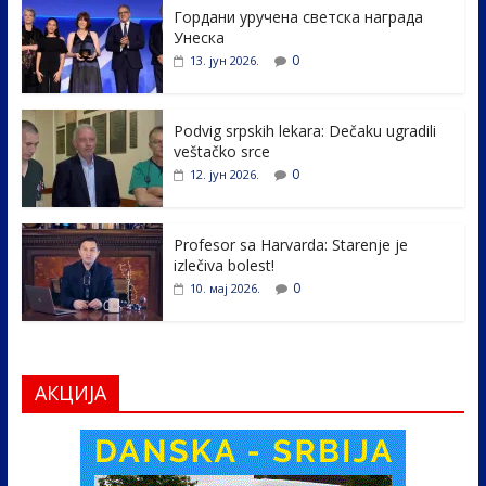
Гордани уручена светска награда
b
er
e
e
Унеска
o
dI
0
13. јун 2026.
o
n
k
Podvig srpskih lekara: Dečaku ugradili
veštačko srce
0
12. јун 2026.
Profesor sa Harvarda: Starenje je
izlečiva bolest!
0
10. мај 2026.
АКЦИЈА