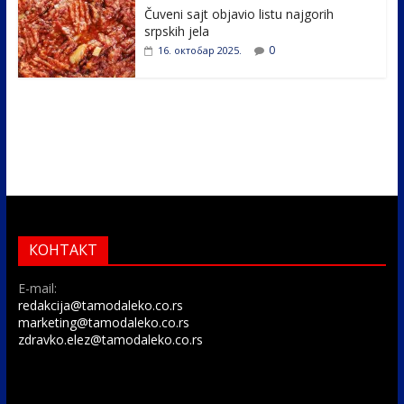
Čuveni sajt objavio listu najgorih
srpskih jela
0
16. октобар 2025.
КОНТАКТ
E-mail:
redakcija@tamodaleko.co.rs
marketing@tamodaleko.co.rs
zdravko.elez@tamodaleko.co.rs