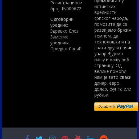
промовисању
Регистрациони
истинских
број: IN000672
вредности
српског народа,
Одговорни
помозите да се
уредник:
развијамо бржим
Здравко Елез
темпом, да
Заменик
технолошки и на
уредника:
сваки други начин
Предраг Савић
унапређујемо
нашу и вашу веб
страницу. Од
велике помоћи
нам је зато сваки
динар, евро,
долар, фунта или
рубља.