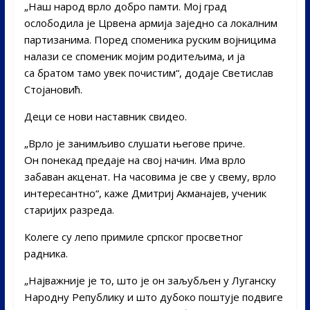
„Наш народ врло добро памти. Мој град
ослободила је Црвена армија заједно са локалним
партизанима. Поред споменика руским војницима
налази се споменик мојим родитељима, и ја
са братом тамо увек почистим“, додаје Светислав
Стојановић.
Деци се нови наставник свидео.
„Врло је занимљиво слушати његове приче.
Он понекад предаје на свој начин. Има врло
забаван акценат. На часовима је све у свему, врло
интересантно“, каже Дмитриј Акманајев, ученик
старијих разреда.
Колеге су лепо примиле српског просветног
радника.
„Најважније је то, што је он заљубљен у Луганску
Народну Републику и што дубоко поштује подвиге