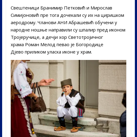
Свештеници Бранимир Петковић и Мирослав
Симијоновић пре тога дочекали су их на циришком
аеродрому. Чланови АНИ Абрашевић обучени у
народне ношње направили су шпалир пред иконом
Тројеручице, а дечји хор Светотројичног
храма Роман Мелод певао је Богородице
Дјево приликом уласка иконе у храм.