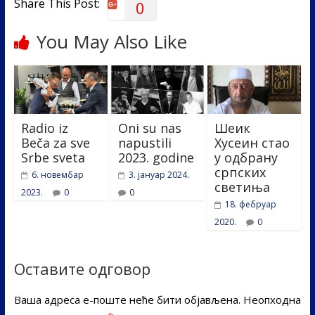
Share This Post:
0
You May Also Like
Radio iz
Oni su nas
Шеик
Beča za sve
napustili
Хусеин стао
Srbe sveta
2023. godine
у одбрану
српских
6. новембар
3. јануар 2024.
светиња
2023.
0
0
18. фебруар
2020.
0
Оставите одговор
Ваша адреса е-поште неће бити објављена.
Неопходна