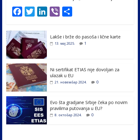
F
T
Li
Vi
S
ac
w
n
b
h
e
itt
k
er
ar
Lakše i brže do pasoša i lične karte
b
er
e
e
1
13. мај 2025.
o
dI
o
n
k
Ni sertifikat ETIAS nije dovoljan za
ulazak u EU
0
21. новембар 2024.
Evo šta gradjane Srbije čeka po novim
pravilima putovanja u EU?
0
8. октобар 2024.