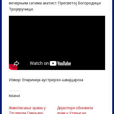
вечерњим сатима акатист Пресветој Богородици
Тројеручици.
Извор: Епарихија аустријско-швајцарска
Related
Живописање храма у
Дијаспора обновила
Теслином Смиљану
храм у Утињи на