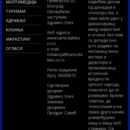
Приморска 20,
највећим делом
МУЛТИМЕДИЈА
Београд
од донација и
ТУРИЗАМ
Овлашћени
спонзорства, а
заступник:
само мали удео у
ЗДРАВЉЕ
Здравко Елез
финансирању
имају маркетинг
КУХИЊА
Вeб адреса:
и огласи. Ако вам
www.tamodaleko.
МАРКЕТИНГ
се допада оно
co.rs
што радимо на
ОГЛАСИ
e-mail:
неговању веза
redakcija@tamoda
матице и
leko.co.rs
дијаспоре и
промовисању
Регистрациони
истинских
број: IN000672
вредности
српског народа,
Одговорни
помозите да се
уредник:
развијамо бржим
Здравко Елез
темпом, да
Заменик
технолошки и на
уредника:
сваки други начин
Предраг Савић
унапређујемо
нашу и вашу веб
страницу. Од