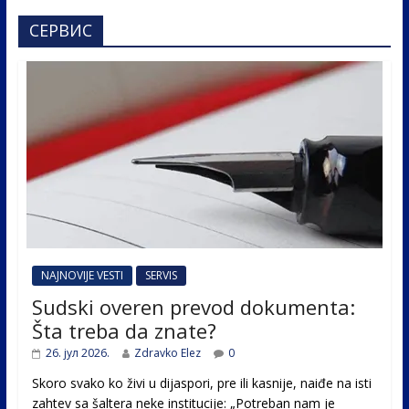
СЕРВИС
NAJNOVIJE VESTI
SERVIS
Sudski overen prevod dokumenta:
Šta treba da znate?
26. јул 2026.
Zdravko Elez
0
Skoro svako ko živi u dijaspori, pre ili kasnije, naiđe na isti
zahtev sa šaltera neke institucije: „Potreban nam je