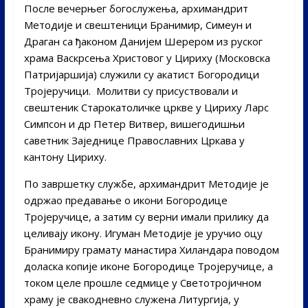
После вечерњег богослужења, архимандрит
Методије и свештеници Бранимир, Симеун и
Драган са ђаконом Данијем Шерером из руског
храма Васкрсења Христовог у Цириху (Московска
Патријаршија) служили су акатист Богородици
Тројеручици. Молитви су присуствовали и
свештеник Старокатоличке цркве у Цириху Ларс
Симпсон и др Петер Витвер, вишегодишњи
саветник Заједнице Православних Цркава у
кантону Цириху.
По завршетку службе, архимандрит Методије је
одржао предавање о икони Богородице
Тројеручице, а затим су верни имали прилику да
целивају икону. Игуман Методије је уручио оцу
Бранимиру грамату манастира Хиландара поводом
доласка копије иконе Богородице Тројеручице, а
током целе прошле седмице у Светотројичном
храму је свакодневно служена Литургија, у