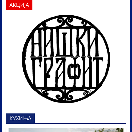
АКЦИЈА
КУХИЊА