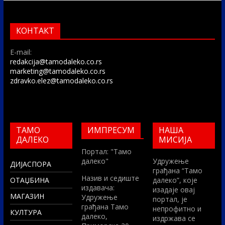
КОНТАКТ
E-mail:
redakcija@tamodaleko.co.rs
marketing@tamodaleko.co.rs
zdravko.elez@tamodaleko.co.rs
ТАМО
ИМПРЕСУМ
НАША
ДАЛЕКО
МИСИЈА
Портал: "Тамо
далеко"
Удружење
ДИЈАСПОРА
грађана “Тамо
Назив и седиште
ОТАЏБИНА
далеко”, које
издавача:
изадаје овај
МАГАЗИН
Удружење
портал, је
грађана Тамо
непрофитно и
КУЛТУРА
далеко,
издржава се