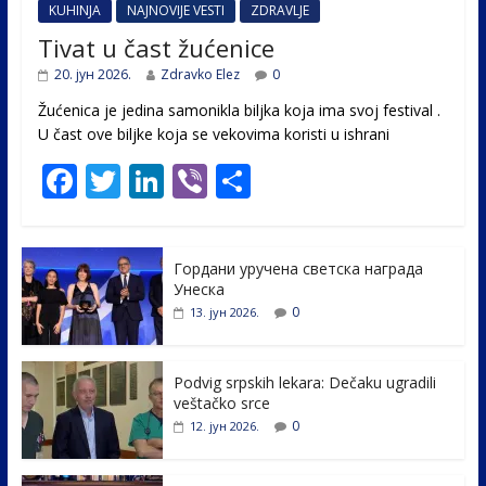
KUHINJA
NAJNOVIJE VESTI
ZDRAVLJE
Tivat u čast žućenice
20. јун 2026.
Zdravko Elez
0
Žućenica je jedina samonikla biljka koja ima svoj festival .
U čast ovе biljke koja se vekovima koristi u ishrani
F
T
Li
Vi
S
ac
w
n
b
h
e
itt
k
er
ar
Гордани уручена светска награда
b
er
e
e
Унеска
o
dI
0
13. јун 2026.
o
n
k
Podvig srpskih lekara: Dečaku ugradili
veštačko srce
0
12. јун 2026.