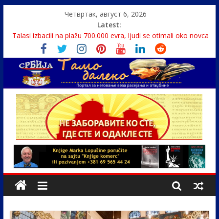
Четвртак, август 6, 2026
Latest:
Talasi izbacili na plažu 700.000 evra, ljudi se otimali oko novca
Srbin zaspao na Dunavu, reka ga odnela u Rumuniju
Politika i seks glavne teme srpskih medija
U Srbiji pola miliona migranata, 100 000 stranaca se zaposlilo
Monasi spasili dete sa litice visoke 15 metara