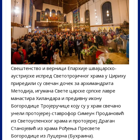
Свештенство и верници Епархије швајцарско-
аустријске испред Светотројичног храма у Цириху
приредили су свечан дочек за архимандрита
Методија, игумана Свете царске српске лавре
манастира Хиландара и предивну икону
Богородице Тројеручице коју су у храм свечано
унели протојереј-ставрофор Симеун Продановић
из Светоуспенског храма и протојереј Драган
Станојевић из храма Рођења Пресвете
Богородице из Луцерна (Бухраина).