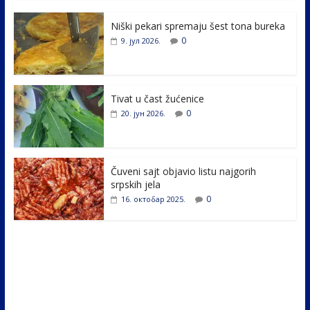
e
itt
k
er
ar
Niški pekari spremaju šest tona bureka
b
er
e
e
0
9. јул 2026.
o
dI
o
n
k
Tivat u čast žućenice
0
20. јун 2026.
Čuveni sajt objavio listu najgorih
srpskih jela
0
16. октобар 2025.