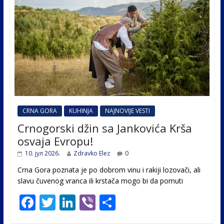
CRNA GORA
KUHINJA
NAJNOVIJE VESTI
Crnogorski džin sa Jankovića Krša
osvaja Evropu!
10. јул 2026.
Zdravko Elez
0
Crna Gora poznata je po dobrom vinu i rakiji lozovači, ali
slavu čuvenog vranca ili krstača mogo bi da pomuti
F
T
Li
Vi
S
ac
w
n
b
h