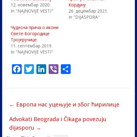
12. новембар 2020.
Кордуну
In "NAJNOVIJE VESTI"
26. децембар 2021.
In "DIJASPORA"
Чудесна прича о икони
Свете Богородице
Тројеручице
11. септембар 2019.
In "NAJNOVIJE VESTI"
F
T
Li
Vi
S
ac
w
n
b
h
e
itt
k
er
ar
b
er
e
e
←
Европа нас уцењује и због ћирилице
o
dI
o
n
Advokati Beograda i Čikaga povezuju
k
dijasporu
→