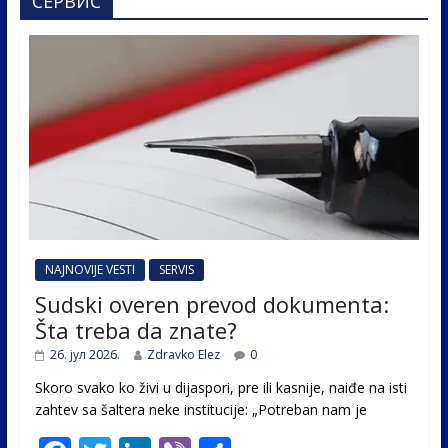
СЕРВИС
NAJNOVIJE VESTI
SERVIS
Sudski overen prevod dokumenta:
Šta treba da znate?
26. јул 2026.
Zdravko Elez
0
Skoro svako ko živi u dijaspori, pre ili kasnije, naiđe na isti
zahtev sa šaltera neke institucije: „Potreban nam je