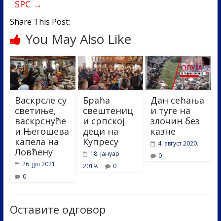
k
SPC
→
Share This Post:
You May Also Like
Васкрсле су
Браћа
Дан сећања
светиње,
свештениц
и туге на
васкрснуће
и српској
злочин без
и Његошева
деци на
казне
капела на
Купресу
4. август 2020.
Ловћену
18. јануар
0
26. јул 2021.
2019.
0
0
Оставите одговор