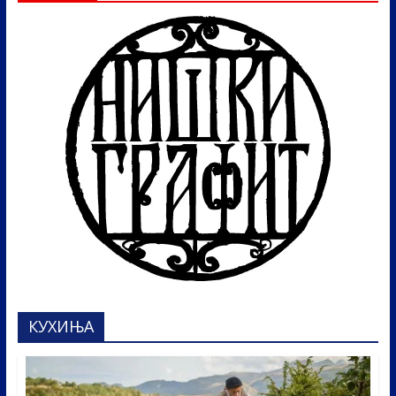
КУХИЊА