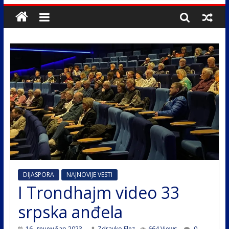
DIJASPORA
NAJNOVIJE VESTI
I Trondhajm video 33
srpska anđela
16. децембар 2023.
Zdravko Elez
664 Views
0