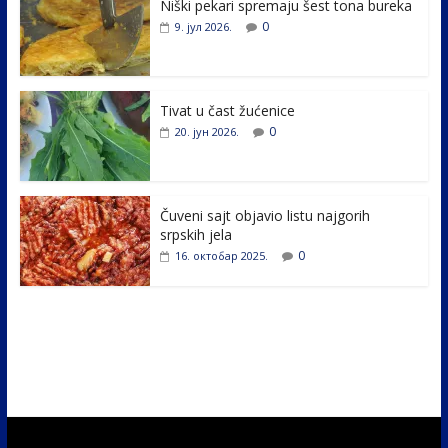
Niški pekari spremaju šest tona bureka
b
er
e
e
0
9. јул 2026.
o
dI
o
n
k
Tivat u čast žućenice
0
20. јун 2026.
Čuveni sajt objavio listu najgorih
srpskih jela
0
16. октобар 2025.