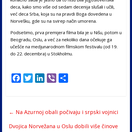
deca, kako smo više od sedam decenija slušali i učili,
već deca Srba, koja su na pravdi Boga dovedena u
Norvešku, gde su na svirep način umorena.
Podsetimo, prva premijera filma bila je u Nišu, potom u
Beogradu, Oslu, a već za nekoliko dana očekuje ga
učešće na medjunarodnom filmskom festivalu (od 19.
do 22. decembra) u Stokholmu.
F
T
Li
Vi
S
ac
w
n
b
h
e
itt
k
er
ar
b
er
e
e
←
Na Azurnoj obali počivaju i srpski vojnici
o
dI
o
n
Dvojica Norvežana u Oslu dobili više činove