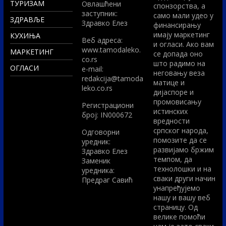
ТУРИЗАМ
Овлашћени
спонзорства, а
заступник:
само мали удео у
ЗДРАВЉЕ
Здравко Елез
финансирању
имају маркетинг
КУХИЊА
Вeб адреса:
и огласи. Ако вам
www.tamodaleko.
МАРКЕТИНГ
се допада оно
co.rs
што радимо на
ОГЛАСИ
e-mail:
неговању веза
redakcija@tamoda
матице и
leko.co.rs
дијаспоре и
промовисању
Регистрациони
истинских
број: IN000672
вредности
српског народа,
Одговорни
помозите да се
уредник:
развијамо бржим
Здравко Елез
темпом, да
Заменик
технолошки и на
уредника:
сваки други начин
Предраг Савић
унапређујемо
нашу и вашу веб
страницу. Од
велике помоћи