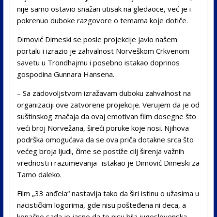
nije samo ostavio snažan utisak na gledaoce, već je i
pokrenuo duboke razgovore o temama koje dotiče.
Dimović Dimeski se posle projekcije javio našem
portalu i izrazio je zahvalnost Norveškom Crkvenom
savetu u Trondhajmu i posebno istakao doprinos
gospodina Gunnara Hansena.
– Sa zadovoljstvom izražavam duboku zahvalnost na
organizaciji ove zatvorene projekcije. Verujem da je od
suštinskog značaja da ovaj emotivan film dosegne što
veći broj Norvežana, šireći poruke koje nosi. Njihova
podrška omogućava da se ova priča dotakne srca što
većeg broja ljudi, čime se postiže cilj širenja važnih
vrednosti i razumevanja- istakao je Dimović Dimeski za
Tamo daleko.
Film „33 anđela“ nastavlja tako da širi istinu o užasima u
nacističkim logorima, gde nisu pošteđena ni deca, a
konačno sada je jasno da to nisu bila jugoslovenska