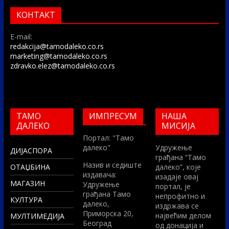
КОНТАКТ
E-mail:
redakcija@tamodaleko.co.rs
marketing@tamodaleko.co.rs
zdravko.elez@tamodaleko.co.rs
ТАМО
ИМПРЕСУМ
НАША
ДАЛЕКО
МИСИЈА
Портал: "Тамо
далеко"
Удружење
ДИЈАСПОРА
грађана “Тамо
Назив и седиште
ОТАЏБИНА
далеко”, које
издавача:
изадаје овај
МАГАЗИН
Удружење
портал, је
грађана Тамо
непрофитно и
КУЛТУРА
далеко,
издржава се
Приморска 20,
највећим делом
МУЛТИМЕДИЈА
Београд
од донација и