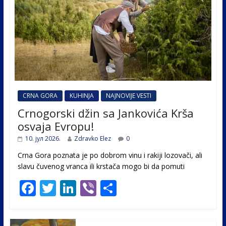
CRNA GORA
KUHINJA
NAJNOVIJE VESTI
Crnogorski džin sa Jankovića Krša
osvaja Evropu!
10. јул 2026.
Zdravko Elez
0
Crna Gora poznata je po dobrom vinu i rakiji lozovači, ali
slavu čuvenog vranca ili krstača mogo bi da pomuti
F
T
Li
Vi
S
ac
w
n
b
h
e
itt
k
er
ar