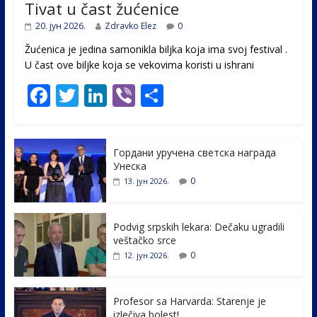
Tivat u čast žućenice
20. јун 2026.
Zdravko Elez
0
Žućenica je jedina samonikla biljka koja ima svoj festival .
U čast ovе biljke koja se vekovima koristi u ishrani
F
T
Li
Vi
S
ac
w
n
b
h
e
itt
k
er
ar
Гордани уручена светска награда
b
er
e
e
Унеска
o
dI
0
13. јун 2026.
o
n
k
Podvig srpskih lekara: Dečaku ugradili
veštačko srce
0
12. јун 2026.
Profesor sa Harvarda: Starenje je
izlečiva bolest!