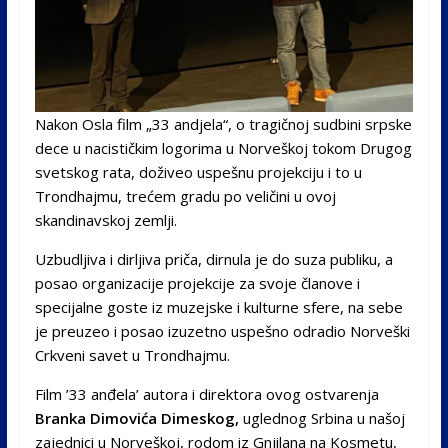
Nakon Osla film „33 andjela“, o tragičnoj sudbini srpske
dece u nacističkim logorima u Norveškoj tokom Drugog
svetskog rata, doživeo uspešnu projekciju i to u
Trondhajmu, trećem gradu po veličini u ovoj
skandinavskoj zemlji.
Uzbudljiva i dirljiva priča, dirnula je do suza publiku, a
posao organizacije projekcije za svoje članove i
specijalne goste iz muzejske i kulturne sfere, na sebe
je preuzeo i posao izuzetno uspešno odradio Norveški
Crkveni savet u Trondhajmu.
Film ’33 anđela’ autora i direktora ovog ostvarenja
Branka Dimovića Dimeskog,
uglednog Srbina u našoj
zajednici u Norveškoj, rodom iz Gnjilana na Kosmetu,