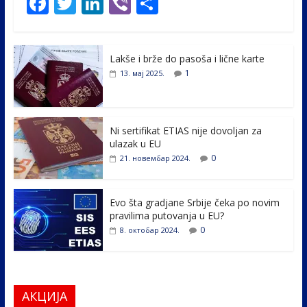
F
T
Li
Vi
S
ac
w
n
b
h
e
itt
k
er
ar
Lakše i brže do pasoša i lične karte
b
er
e
e
1
13. мај 2025.
o
dI
o
n
k
Ni sertifikat ETIAS nije dovoljan za
ulazak u EU
0
21. новембар 2024.
Evo šta gradjane Srbije čeka po novim
pravilima putovanja u EU?
0
8. октобар 2024.
АКЦИЈА