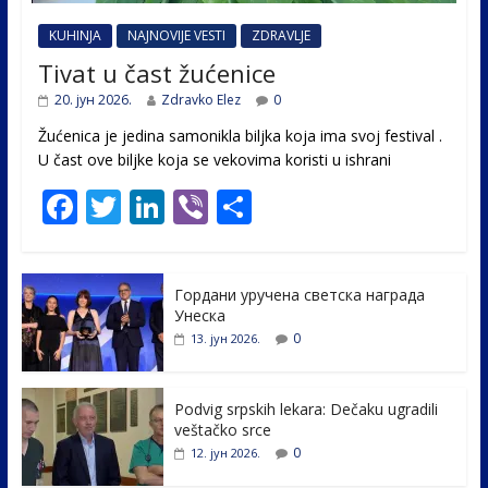
KUHINJA
NAJNOVIJE VESTI
ZDRAVLJE
Tivat u čast žućenice
20. јун 2026.
Zdravko Elez
0
Žućenica je jedina samonikla biljka koja ima svoj festival .
U čast ovе biljke koja se vekovima koristi u ishrani
F
T
Li
Vi
S
ac
w
n
b
h
e
itt
k
er
ar
Гордани уручена светска награда
b
er
e
e
Унеска
o
dI
0
13. јун 2026.
o
n
k
Podvig srpskih lekara: Dečaku ugradili
veštačko srce
0
12. јун 2026.