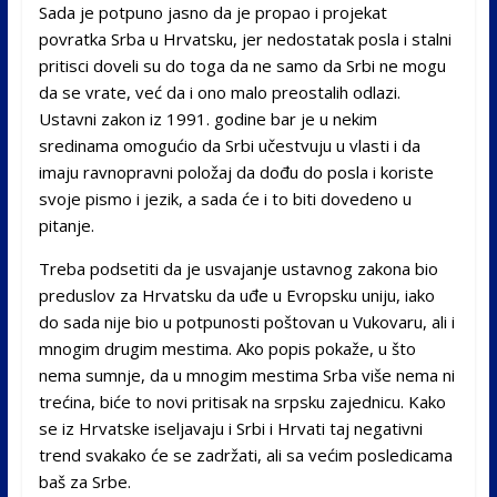
Sada je potpuno jasno da je propao i projekat
povratka Srba u Hrvatsku, jer nedostatak posla i stalni
pritisci doveli su do toga da ne samo da Srbi ne mogu
da se vrate, već da i ono malo preostalih odlazi.
Ustavni zakon iz 1991. godine bar je u nekim
sredinama omogućio da Srbi učestvuju u vlasti i da
imaju ravnopravni položaj da dođu do posla i koriste
svoje pismo i jezik, a sada će i to biti dovedeno u
pitanje.
Treba podsetiti da je usvajanje ustavnog zakona bio
preduslov za Hrvatsku da uđe u Evropsku uniju, iako
do sada nije bio u potpunosti poštovan u Vukovaru, ali i
mnogim drugim mestima. Ako popis pokaže, u što
nema sumnje, da u mnogim mestima Srba više nema ni
trećina, biće to novi pritisak na srpsku zajednicu. Kako
se iz Hrvatske iseljavaju i Srbi i Hrvati taj negativni
trend svakako će se zadržati, ali sa većim posledicama
baš za Srbe.