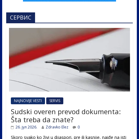
СЕРВИС
NAJNOVIJE VESTI
SERVIS
Sudski overen prevod dokumenta:
Šta treba da znate?
26. јул 2026.
Zdravko Elez
0
Skoro svako ko živi u dijaspori, pre ili kasnije, naiđe na isti