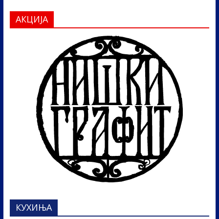
АКЦИЈА
КУХИЊА