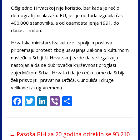
Očigledno Hrvatskoj nije koristio, bar kada je reč o
demografiji ni ulazak u EU, jer je od tada izgubila čak
400.000 stanovnika, a od osamostaljenja 1991. do
danas – milion.
Hrvatska ministarstva kulture i spoljnih poslova
pripremaju protest zbog usvajanja Zakona o kulturnom
nasleđu u Srbiji. U Hrvatskoj tvrde da se legalizuju
nastojanja da se dubrovačka književnost proglasi
zajedničkom Srba i Hrvata i da je reč o tome da Srbija
želi prisvojiti “prava” na Držića, Gundulića i druge
velikane iz tog vremena.
F
T
Li
Vi
S
ac
w
n
b
h
e
itt
k
er
ar
b
er
e
e
←
Pasoša BiH za 20 godina odreklo se 93.210