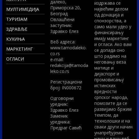
далеко,
издржава се
Приморска 20,
највећим делом
МУЛТИМЕДИЈА
Београд
од донација и
ТУРИЗАМ
Овлашћени
спонзорства, а
заступник:
само мали удео у
ЗДРАВЉЕ
Здравко Елез
финансирању
имају маркетинг
КУХИЊА
Вeб адреса:
и огласи. Ако вам
www.tamodaleko.
МАРКЕТИНГ
се допада оно
co.rs
што радимо на
ОГЛАСИ
e-mail:
неговању веза
redakcija@tamoda
матице и
leko.co.rs
дијаспоре и
промовисању
Регистрациони
истинских
број: IN000672
вредности
српског народа,
Одговорни
помозите да се
уредник:
развијамо бржим
Здравко Елез
темпом, да
Заменик
технолошки и на
уредника:
сваки други начин
Предраг Савић
унапређујемо
нашу и вашу веб