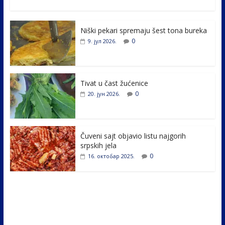
ac
w
n
b
h
e
itt
k
er
ar
Niški pekari spremaju šest tona bureka
b
er
e
e
0
9. јул 2026.
o
dI
o
n
k
Tivat u čast žućenice
0
20. јун 2026.
Čuveni sajt objavio listu najgorih
srpskih jela
0
16. октобар 2025.