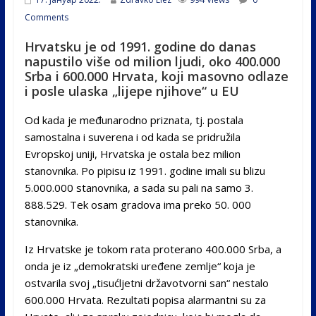
Comments
Hrvatsku je od 1991. godine do danas
napustilo više od milion ljudi, oko 400.000
Srba i 600.000 Hrvata, koji masovno odlaze
i posle ulaska „lijepe njihove“ u EU
Od kada je međunarodno priznata, tj. postala
samostalna i suverena i od kada se pridružila
Evropskoj uniji, Hrvatska je ostala bez milion
stanovnika. Po pipisu iz 1991. godine imali su blizu
5.000.000 stanovnika, a sada su pali na samo 3.
888.529. Tek osam gradova ima preko 50. 000
stanovnika.
Iz Hrvatske je tokom rata proterano 400.000 Srba, a
onda je iz „demokratski uređene zemlje“ koja je
ostvarila svoj „tisućljetni državotvorni san“ nestalo
600.000 Hrvata. Rezultati popisa alarmantni su za