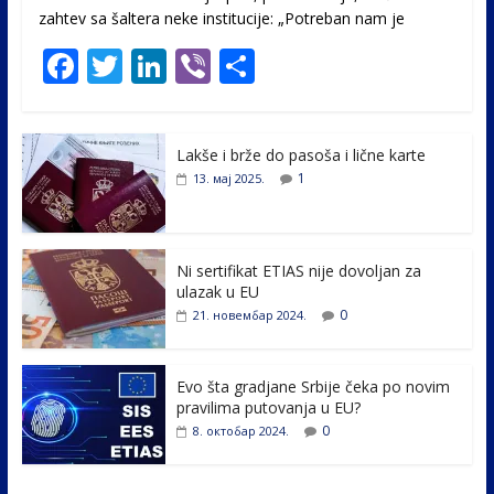
zahtev sa šaltera neke institucije: „Potreban nam je
F
T
Li
Vi
S
ac
w
n
b
h
e
itt
k
er
ar
Lakše i brže do pasoša i lične karte
b
er
e
e
1
13. мај 2025.
o
dI
o
n
k
Ni sertifikat ETIAS nije dovoljan za
ulazak u EU
0
21. новембар 2024.
Evo šta gradjane Srbije čeka po novim
pravilima putovanja u EU?
0
8. октобар 2024.