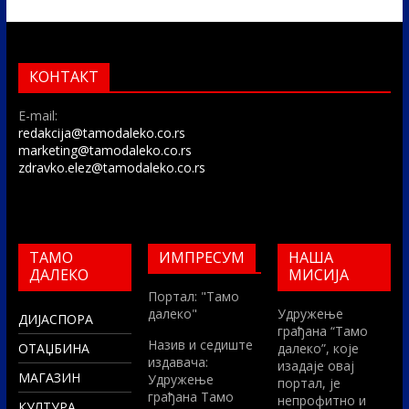
КОНТАКТ
E-mail:
redakcija@tamodaleko.co.rs
marketing@tamodaleko.co.rs
zdravko.elez@tamodaleko.co.rs
ТАМО
ИМПРЕСУМ
НАША
ДАЛЕКО
МИСИЈА
Портал: "Тамо
далеко"
Удружење
ДИЈАСПОРА
грађана “Тамо
Назив и седиште
ОТАЏБИНА
далеко”, које
издавача:
изадаје овај
МАГАЗИН
Удружење
портал, је
грађана Тамо
непрофитно и
КУЛТУРА