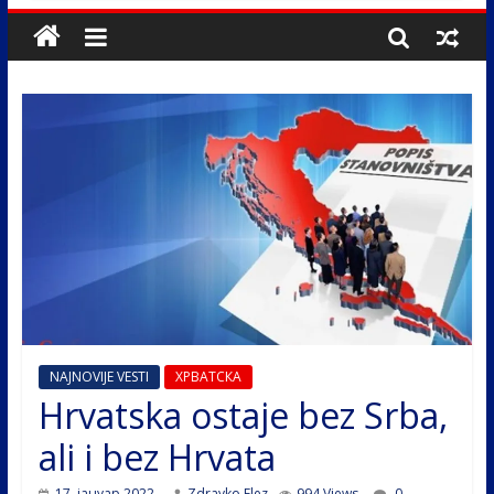
NAJNOVIJE VESTI
ХРВАТСКА
Hrvatska ostaje bez Srba,
ali i bez Hrvata
17. јануар 2022.
Zdravko Elez
994 Views
0