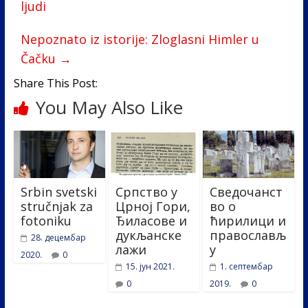
o
dI
ljudi
o
n
Nepoznato iz istorije: Zloglasni Himler u
k
Čačku
→
Share This Post:
You May Also Like
Srbin svetski
Српство у
Сведочанст
stručnjak za
Црној Гори,
во о
fotoniku
Ђиласове и
ћирилици и
дукљанске
православљ
28. децембар
лажи
у
2020.
0
15. јун 2021.
1. септембар
0
2019.
0