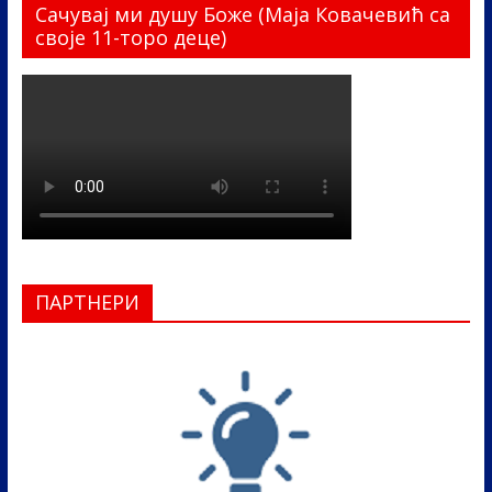
Сачувај ми душу Боже (Маја Ковачевић са
своје 11-торо деце)
ПАРТНЕРИ