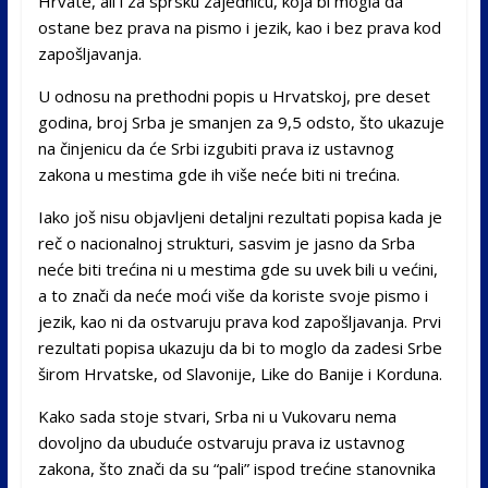
Hrvate, ali i za sprsku zajednicu, koja bi mogla da
ostane bez prava na pismo i jezik, kao i bez prava kod
zapošljavanja.
U odnosu na prethodni popis u Hrvatskoj, pre deset
godina, broj Srba je smanjen za 9,5 odsto, što ukazuje
na činjenicu da će Srbi izgubiti prava iz ustavnog
zakona u mestima gde ih više neće biti ni trećina.
Iako još nisu objavljeni detaljni rezultati popisa kada je
reč o nacionalnoj strukturi, sasvim je jasno da Srba
neće biti trećina ni u mestima gde su uvek bili u većini,
a to znači da neće moći više da koriste svoje pismo i
jezik, kao ni da ostvaruju prava kod zapošljavanja. Prvi
rezultati popisa ukazuju da bi to moglo da zadesi Srbe
širom Hrvatske, od Slavonije, Like do Banije i Korduna.
Kako sada stoje stvari, Srba ni u Vukovaru nema
dovoljno da ubuduće ostvaruju prava iz ustavnog
zakona, što znači da su “pali” ispod trećine stanovnika