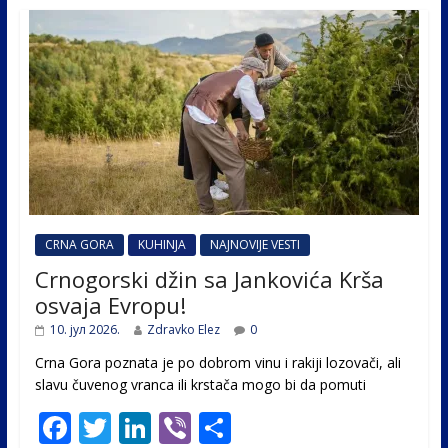
CRNA GORA
KUHINJA
NAJNOVIJE VESTI
Crnogorski džin sa Jankovića Krša
osvaja Evropu!
10. јул 2026.
Zdravko Elez
0
Crna Gora poznata je po dobrom vinu i rakiji lozovači, ali
slavu čuvenog vranca ili krstača mogo bi da pomuti
F
T
Li
Vi
S