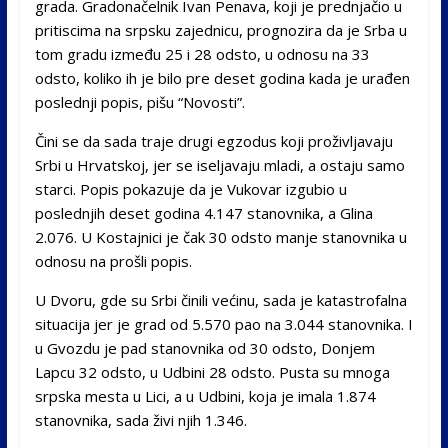
grada. Gradonačelnik Ivan Penava, koji je prednjačio u
pritiscima na srpsku zajednicu, prognozira da je Srba u
tom gradu između 25 i 28 odsto, u odnosu na 33
odsto, koliko ih je bilo pre deset godina kada je urađen
poslednji popis, pišu “Novosti”.
Čini se da sada traje drugi egzodus koji proživljavaju
Srbi u Hrvatskoj, jer se iseljavaju mladi, a ostaju samo
starci. Popis pokazuje da je Vukovar izgubio u
poslednjih deset godina 4.147 stanovnika, a Glina
2.076. U Kostajnici je čak 30 odsto manje stanovnika u
odnosu na prošli popis.
U Dvoru, gde su Srbi činili većinu, sada je katastrofalna
situacija jer je grad od 5.570 pao na 3.044 stanovnika. I
u Gvozdu je pad stanovnika od 30 odsto, Donjem
Lapcu 32 odsto, u Udbini 28 odsto. Pusta su mnoga
srpska mesta u Lici, a u Udbini, koja je imala 1.874
stanovnika, sada živi njih 1.346.