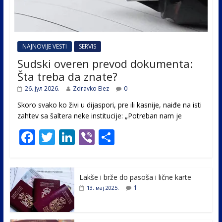
NAJNOVIJE VESTI
SERVIS
Sudski overen prevod dokumenta:
Šta treba da znate?
26. јул 2026.
Zdravko Elez
0
Skoro svako ko živi u dijaspori, pre ili kasnije, naiđe na isti
zahtev sa šaltera neke institucije: „Potreban nam je
F
T
Li
Vi
S
ac
w
n
b
h
e
itt
k
er
ar
Lakše i brže do pasoša i lične karte
b
er
e
e
1
13. мај 2025.
o
dI
o
n