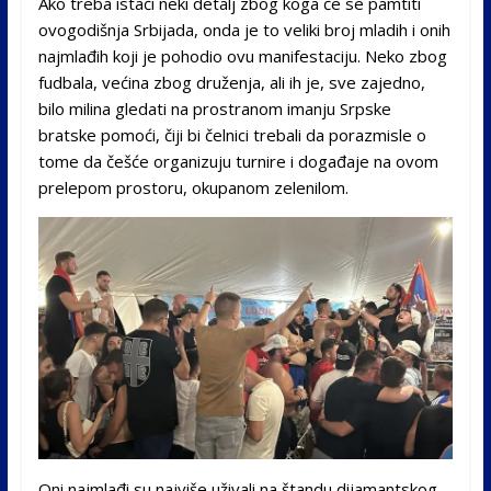
Ako treba istaći neki detalj zbog koga će se pamtiti
ovogodišnja Srbijada, onda je to veliki broj mladih i onih
najmlađih koji je pohodio ovu manifestaciju. Neko zbog
fudbala, većina zbog druženja, ali ih je, sve zajedno,
bilo milina gledati na prostranom imanju Srpske
bratske pomoći, čiji bi čelnici trebali da porazmisle o
tome da češće organizuju turnire i događaje na ovom
prelepom prostoru, okupanom zelenilom.
Oni najmlađi su najviše uživali na štandu dijamantskog