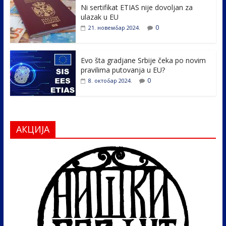
k
Ni sertifikat ETIAS nije dovoljan za
ulazak u EU
0
21. новембар 2024.
Evo šta gradjane Srbije čeka po novim
pravilima putovanja u EU?
0
8. октобар 2024.
АКЦИЈА