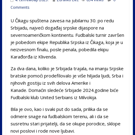
Comments
U Čikagu spuštena zavesa na jubilarnu 30. po redu
Srbijadu, najveći događaj srpske dijaspore na
severnoameričkom kontinentu. Fudbalski turnir završen
je pobedom ekipe Republika Srpska iz Čikaga, koja je u
neizvesnom finalu, posle penala, pobedila ekipu
Karađorđa iz Klivenda.
Za dva dana, koliko je Srbijada trajala, na imanju Srpske
bratske pomoći prodefilovalo je više hiljada ljudi, Srba i
njihovih gostiju iz svih delova Amerike i
Kanade. Domaćin sledeće Srbijade 2024.godine biće
Fudbalski klub United Serbians iz Milvokija.
Bila je ovo, kao i svaki put do sada, prilika da se
odmere snage na fudbalskom terenu, ali i da se
susretnu stari prijatelji, da se okupe porodice, sklope
novi poslovi i rode nove ljubavi.