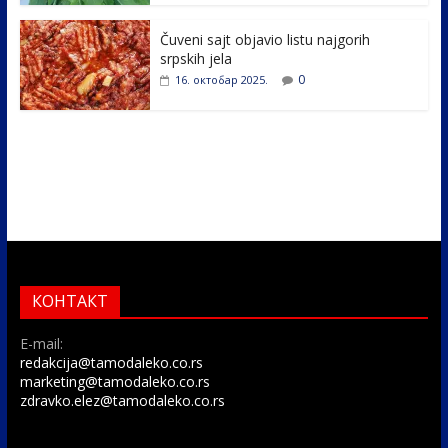
Čuveni sajt objavio listu najgorih
srpskih jela
0
16. октобар 2025.
КОНТАКТ
E-mail:
redakcija@tamodaleko.co.rs
marketing@tamodaleko.co.rs
zdravko.elez@tamodaleko.co.rs