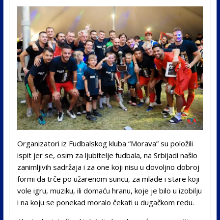
Organizatori iz Fudbalskog kluba “Morava” su položili
ispit jer se, osim za ljubitelje fudbala, na Srbijadi našlo
zanimljivih sadržaja i za one koji nisu u dovoljno dobroj
formi da trče po užarenom suncu, za mlade i stare koji
vole igru, muziku, ili domaću hranu, koje je bilo u izobilju
i na koju se ponekad moralo čekati u dugačkom redu.