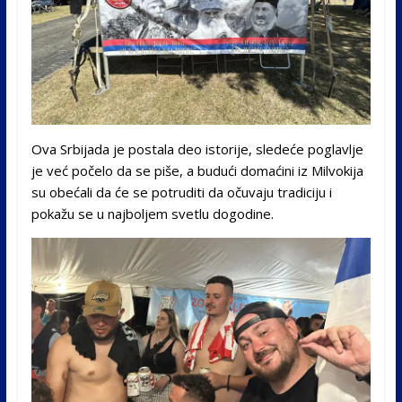
Ova Srbijada je postala deo istorije, sledeće poglavlje
je već počelo da se piše, a budući domaćini iz Milvokija
su obećali da će se potruditi da očuvaju tradiciju i
pokažu se u najboljem svetlu dogodine.