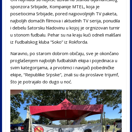
sponzora Srbijade, Kompanije MTEL, koja je
posetiocima Srbijade, pored najpovoljnijih TV paketa,
najboljih domaćih filmova i aktuelnih TV serija, ponudila
i debelu šatorsku hladovinu u kojoj je orgnizovan turnir
u stonom fudbalu. Pehar su na kraju kući odneli mališani
iz Fudbalskog kluba “Soko” iz Rokforda.
Naravno, po starom dobrom običaju, sve je okončano
proglašenjem najboljih fudbalskih ekipa i pojedinaca u
svim kategorijama, a prvotimci i navijači pobedničke
ekipe, “Republike Srpske”, znali su da proslave trijumf,
što je potrajalo do dugo u noć.