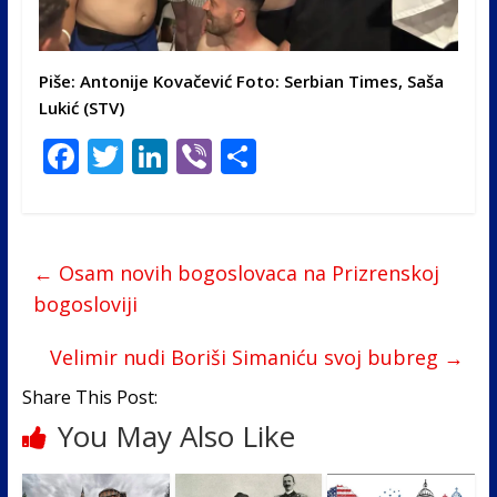
Piše: Antonije Kovačević Foto: Serbian Times, Saša
Lukić (STV)
F
T
Li
Vi
S
ac
w
n
b
h
e
itt
k
er
ar
b
er
e
e
←
Osam novih bogoslovaca na Prizrenskoj
o
dI
bogosloviji
o
n
Velimir nudi Boriši Simaniću svoj bubreg
→
k
Share This Post:
You May Also Like