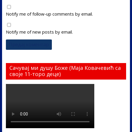
Notify me of follow-up comments by email.
Notify me of new posts by email.
Сачувај ми душу Боже (Маја Ковачевић са
своје 11-торо деце)