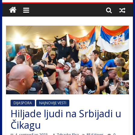
DIJASPORA
NAJNOVIJE VESTI
Hiljade ljudi na Srbijadi u
Čikagu
4. септембар 2023.
Zdravko Elez
854 Views
0