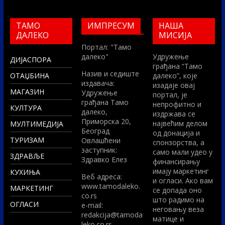
ТАМО
ИМПРЕСУМ
НАША
ДАЛЕКО
МИСИЈА
Портал: "Тамо
далеко"
Удружење
ДИЈАСПОРА
грађана “Тамо
Назив и седиште
ОТАЏБИНА
далеко”, које
издавача:
изадаје овај
МАГАЗИН
Удружење
портал, је
грађана Тамо
непрофитно и
КУЛТУРА
далеко,
издржава се
Приморска 20,
највећим делом
МУЛТИМЕДИЈА
Београд
од донација и
ТУРИЗАМ
Овлашћени
спонзорства, а
заступник:
само мали удео у
ЗДРАВЉЕ
Здравко Елез
финансирању
имају маркетинг
КУХИЊА
Вeб адреса:
и огласи. Ако вам
www.tamodaleko.
МАРКЕТИНГ
се допада оно
co.rs
што радимо на
ОГЛАСИ
e-mail:
неговању веза
redakcija@tamoda
матице и
leko.co.rs