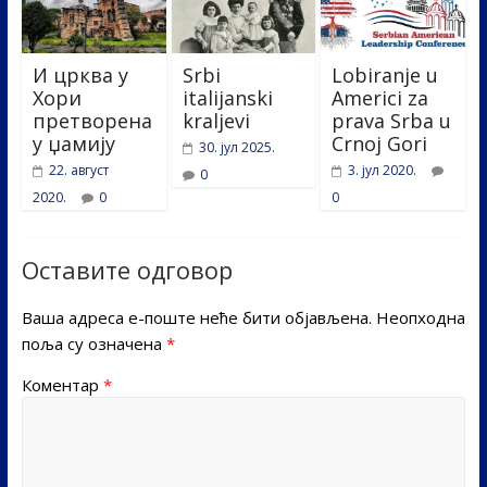
И црква у
Srbi
Lobiranje u
Хори
italijanski
Americi za
претворена
kraljevi
prava Srba u
у џамију
Crnoj Gori
30. јул 2025.
22. август
3. јул 2020.
0
2020.
0
0
Оставите одговор
Ваша адреса е-поште неће бити објављена.
Неопходна
поља су означена
*
Коментар
*