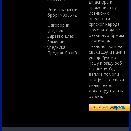
дијаспоре и
промовисању
Регистрациони
истинских
број: IN000672
вредности
српског народа,
Одговорни
помозите да се
уредник:
развијамо бржим
Здравко Елез
темпом, да
Заменик
технолошки и на
уредника:
сваки други начин
Предраг Савић
унапређујемо
нашу и вашу веб
страницу. Од
велике помоћи
нам је зато сваки
динар, евро,
долар, фунта или
рубља.