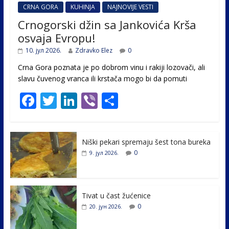
CRNA GORA
KUHINJA
NAJNOVIJE VESTI
Crnogorski džin sa Jankovića Krša
osvaja Evropu!
10. јул 2026.
Zdravko Elez
0
Crna Gora poznata je po dobrom vinu i rakiji lozovači, ali
slavu čuvenog vranca ili krstača mogo bi da pomuti
F
T
Li
Vi
S
ac
w
n
b
h
e
itt
k
er
ar
Niški pekari spremaju šest tona bureka
b
er
e
e
0
9. јул 2026.
o
dI
o
n
k
Tivat u čast žućenice
0
20. јун 2026.