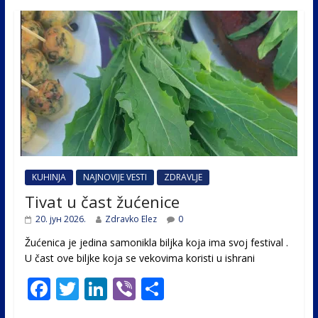
KUHINJA
NAJNOVIJE VESTI
ZDRAVLJE
Tivat u čast žućenice
20. јун 2026.
Zdravko Elez
0
Žućenica je jedina samonikla biljka koja ima svoj festival .
U čast ovе biljke koja se vekovima koristi u ishrani
F
T
Li
Vi
S
ac
w
n
b
h