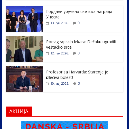
e
itt
k
er
ar
Гордани уручена светска награда
b
er
e
e
Унеска
o
dI
0
13. јун 2026.
o
n
k
Podvig srpskih lekara: Dečaku ugradili
veštačko srce
0
12. јун 2026.
Profesor sa Harvarda: Starenje je
izlečiva bolest!
0
10. мај 2026.
АКЦИЈА