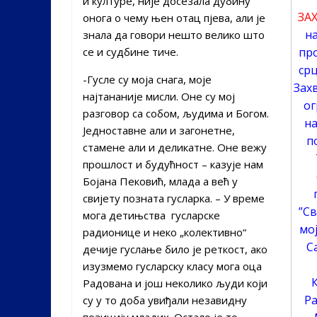
и културе, није досезала дубину
ЗА
онога о чему њен отац пјева, али је
н
знала да говори нешто велико што
се и судбине тиче.
про
срц
-Гусле су моја снага, моје
Зах
најтананије мисли. Оне су мој
ог
разговор са собом, људима и Богом.
на
Једноставне али и загонетне,
п
стамене али и деликатне. Оне вежу
прошлост и будућност – казује нам
Бојана Пековић, млада а већ у
свијету позната гусларка. – У време
”Св
мога детињства гусларске
мо
радионице и неко „колективно“
С
дечије гуслање било је реткост, ако
изузмемо гусларску класу мога оца
Радована и још неколико људи који
Ра
су у то доба увиђали незавидну
позицију младих. Остало је то