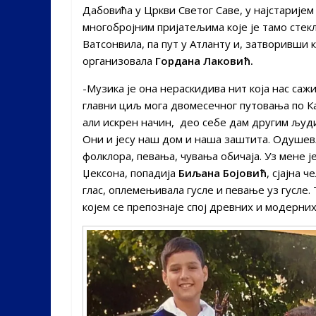
Дабовића у Цркви Светог Саве, у најстарије
многобројним пријатељима које је тамо стекл
Ватсонвила, па пут у Атланту и, затворивши к
организовала
Гордана Лаковић.
-Музика је она нераскидива нит која нас саж
главни циљ мога двомесечног путовања по Кан
али искрен начин, део себе дам другим људим
Они и јесу наш дом и наша заштита. Одушев
фолклора, певања, чувања обичаја. Уз мене је
Џексона, попадија
Биљана Бојовић
, сјајна 
глас, оплемењивала гусле и певање уз гусле.
којем се препознаје спој древних и модерни