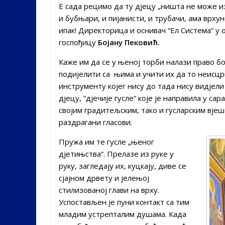
Е сада рецимо да ту дјецу „ништа не може и
и бубњари, и пијанисти, и трубачи, ама врх
ипак! Директорица и оснивач “Ел Система“ у
госпођицу
Бојану Пековић.
Каже им да се у њеној торби налази право бо
подијелити са њима и учити их да то неисцрп
инструменту којег нису до тада нису видјели
дјецу, “дјечије гусле“ које је направила у с
својим градитељским, тако и гусларским вје
раздрагани гласови.
Пружа им те гусле „њеног
дјетињства“. Прелазе из руке у
руку, загледају их, куцкају, диве се
сјајном дрвету и јелењој
стилизованој глави на врху.
Успостављен је пуни контакт са тим
младим устрепталим душама. Када