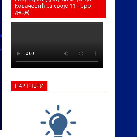
Ковачевић са своје 11-торо
деце)
ПАРТНЕРИ