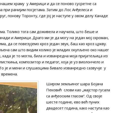
м нашем храму у Америци и да се поново сусретне са
а при ранијим посјетама. Затим до Лос Анђелеса и
руг, понову Торонту, где јој је наступе у овом делу Канаде
има. Толико тога сам доживела и научила, што беше и
ади и Америци. Драго ми је да могу на један мој скроман,
а, да се повезујемо кроз један звук, баш као кроз цркву.
љена сам што видим колико је младих окупљено око нашег
, када је то могла, била и изванредна моја пријатељица из
челисткиња, композитор и педагог, која је уз виолончело и
 То је и мени и слушаоцима бивало изванредно сазвучје у
х времена.
Широм земљиног шара Бојана
Пековић слови као „мајстор гусала
са анђеоским гласом“. Од своје
шесте године, ево већ пуних
двадесет година, како наступа као