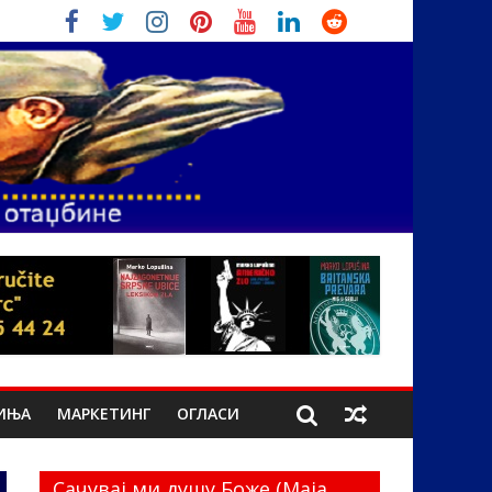
ИЊА
МАРКЕТИНГ
ОГЛАСИ
Сачувај ми душу Боже (Маја