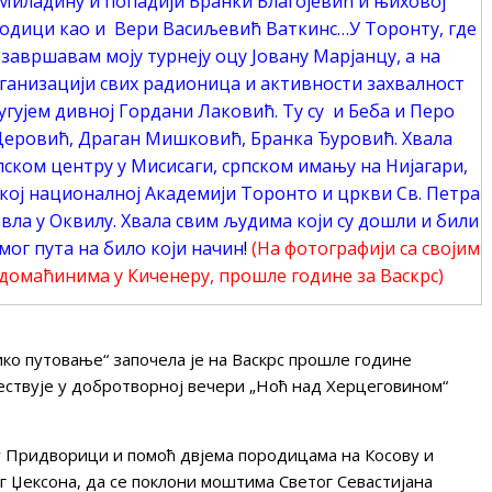
Миладину и попадији Бранки Благојевић и њиховој
одици као и Вери Васиљевић Ваткинс…У Торонту, где
завршавам моју турнеју оцу Јовану Марјанцу, а на
ганизацији свих радионица и активности захвалност
угујем дивној Гордани Лаковић. Ту су и Беба и Перо
еровић, Драган Мишковић, Бранка Ђуровић. Хвала
пском центру у Мисисаги, српском имању на Нијагари,
кој националној Академији Торонто и цркви Св. Петра
вла у Оквилу. Хвала свим људима који су дошли и били
мог пута на било који начин
!
(На фотографији са својим
домаћинима у Киченеру, прошле године за Васкрс)
ико путовање“ започела је на Васкрс прошле године
ествује у добротворној вечери „Ноћ над Херцеговином“
 у Придворици и помоћ двјема породицама на Косову и
ог Џексона, да се поклони моштима Светог Севастијана