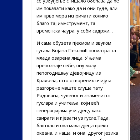
се узбуђење стишало обећава да ће
им показати како да и они гуде, али
им прво мора испричати колико
благо тај имнструмент, та
временска чаура, у себи садржи…
И сама обузета пјесмом и звуком
гусала Бојана Пековић посматра та
млада озарена лица. У њима
препознаје себе, ону малу
петогодишњу дјевојчицу из
Краљева, што отворених очију и
разгорене маште слуша тату
Радована, чувеног и знаменитог
гуслара и учитеља који већ
генерацијама учи дјецу како
свирати и пјевати уз гусле.Тада,
баш као и ова мала дјеца преко
океана, и наша и она другог језика