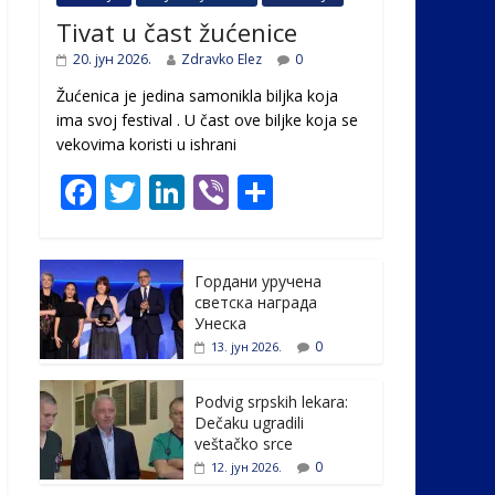
Tivat u čast žućenice
20. јун 2026.
Zdravko Elez
0
Žućenica je jedina samonikla biljka koja
ima svoj festival . U čast ovе biljke koja se
vekovima koristi u ishrani
F
T
Li
Vi
S
ac
w
n
b
h
e
itt
k
er
ar
Гордани уручена
b
er
e
e
светска награда
o
dI
Унеска
0
13. јун 2026.
o
n
k
Podvig srpskih lekara:
Dečaku ugradili
veštačko srce
0
12. јун 2026.