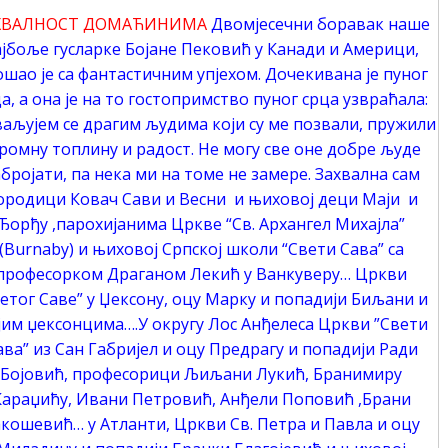
ХВАЛНОСТ ДОМАЋИНИМА
Двомјесечни боравак наше
ајбоље гусларке Бојане Пековић у Канади и Америци,
шао је са фантастичним упјехом. Дочекивана је пуног
а, а она је на то гостопримство пуног срца узвраћала:
ваљујем се драгим људима који су ме позвали, пружили
ромну топлину и радост. Не могу све оне добре људе
бројати, па нека ми на томе не замере. Захвална сам
ородици Ковач Сави и Весни и њиховој деци Маји и
Ђорђу ,парохијанима Цркве “Св. Архангел Михајла”
(Burnaby) и њиховој Српској школи “Свети Сава” са
професорком Драганом Лекић у Ванкуверу… Цркви
етог Саве” у Џексону, оцу Марку и попадији Биљани и
јим џексонцима….У округу Лос Анђелеса Цркви ”Свети
ава” из Сан Габријел и оцу Предрагу и попадији Ради
Бојовић, професорици Љиљани Лукић, Бранимиру
Караџићу, Ивани Петровић, Анђели Поповић ,Брани
кошевић… у Атланти, Цркви Св. Петра и Павла и оцу