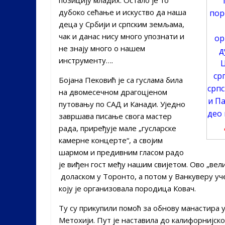
дубоко сећање и искуство да наша
пор
деца у Србији и српским земљама,
чак и данас нису много упознати и
ор
не знају много о нашем
д
инструменту….
Ц
ср
Бојана Пековић је са гуслама била
српс
на двомесечном драгоцјеном
и Па
путовању по САД и Канади. Уједно
део 
завршава писање свога мастер
рада, приређује мале „гусларске
камерне концерте“, а својим
шармом и предивним гласом радо
је виђен гост међу нашим свијетом. Ово „вел
доласком у Торонто, а потом у Ванкуверу уч
коју је организовала породица Ковач.
Ту су прикупили помоћ за обнову манастира
Метохији. Пут је наставила до калифорнијск