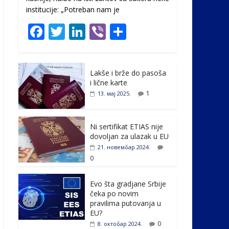
institucije: „Potreban nam je
F
T
Li
Vi
S
ac
w
n
b
h
e
itt
k
er
ar
Lakše i brže do pasoša
b
er
e
e
i lične karte
o
dI
1
13. мај 2025.
o
n
k
Ni sertifikat ETIAS nije
dovoljan za ulazak u EU
21. новембар 2024.
0
Evo šta gradjane Srbije
čeka po novim
pravilima putovanja u
EU?
0
8. октобар 2024.