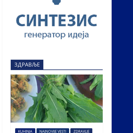
ЗДРАВЉЕ
KUHINJA
NAJNOVIJE VESTI
ZDRAVLJE