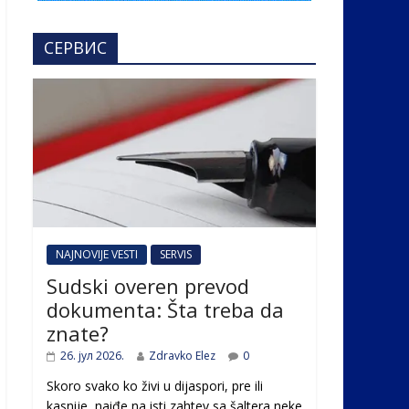
СЕРВИС
NAJNOVIJE VESTI
SERVIS
Sudski overen prevod
dokumenta: Šta treba da
znate?
26. јул 2026.
Zdravko Elez
0
Skoro svako ko živi u dijaspori, pre ili
kasnije, naiđe na isti zahtev sa šaltera neke