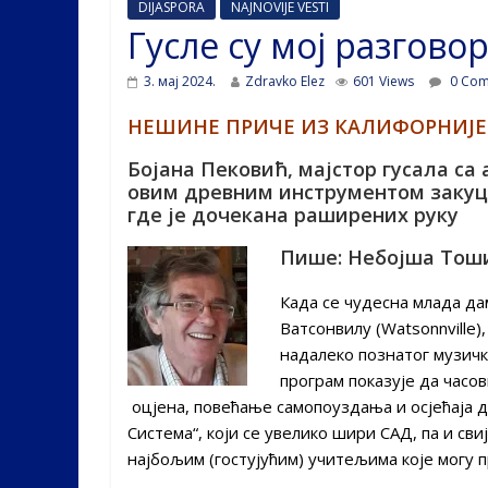
DIJASPORA
NAJNOVIJE VESTI
Гусле су мој разгово
3. мај 2024.
Zdravko Elez
601 Views
0 Com
НЕШИНЕ ПРИЧЕ ИЗ КАЛИФОРНИЈЕ
Бојана Пековић, мајстор гусала са 
овим древним инструментом закуца
где је дочекана раширених руку
Пише: Небојша Тош
Када се чудесна млада д
Ватсонвилу (Watsonnville)
надалеко познатог музичко
програм показује да час
оцјена, повећање самопоуздања и осјећаја д
Система“, који се увелико шири САД, па и св
најбољим (гостујућим) учитељима које могу 