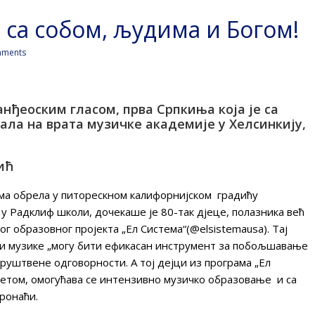
р са собом, људима и Богом!
ments
анђеоским гласом, прва Српкиња која је са
ла на врата музичке академије у Хелсинкију,
ић
ама обрела у питорескном калифорнијском градићу
, у Радклиф школи, дочекаше је 80-так дјеце, полазника већ
г образовног пројекта „Ел Система“(@elsistemausa). Тај
ови музике „могу бити ефикасан инструмент за побољшавање
руштвене одговорности. А тој дејци из програма „Ел
ијетом, омогућава се интензивно музичко образовање и са
пронаћи.