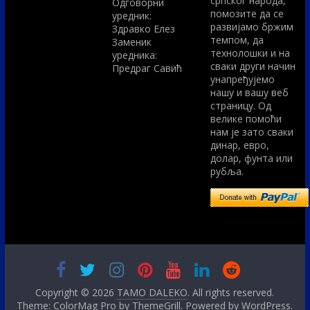
српског народа,
Одговорни
помозите да се
уредник:
развијамо бржим
Здравко Елез
темпом, да
Заменик
технолошки и на
уредника:
сваки други начин
Предраг Савић
унапређујемо
нашу и вашу веб
страницу. Од
велике помоћи
нам је зато сваки
динар, евро,
долар, фунта или
рубља.
Copyright © 2026
TAMO DALEKO
. All rights reserved.
Theme: ColorMag Pro by
ThemeGrill
. Powered by
WordPress
.