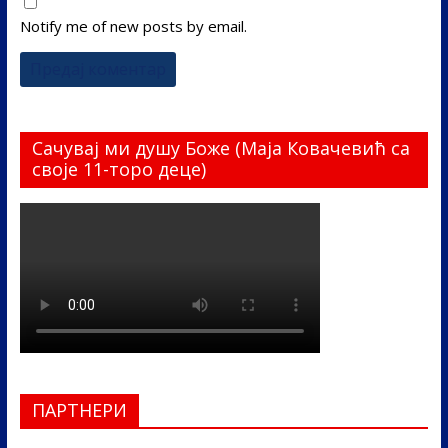
Notify me of new posts by email.
Сачувај ми душу Боже (Маја Ковачевић са
своје 11-торо деце)
ПАРТНЕРИ