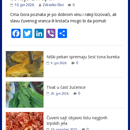
10. јул 2026.
Zdravko Elez
0
Crna Gora poznata je po dobrom vinu i rakiji lozovači, ali
slavu čuvenog vranca ili krstača mogo bi da pomuti
F
T
Li
Vi
S
ac
w
n
b
h
e
itt
k
er
ar
Niški pekari spremaju šest tona bureka
b
er
e
e
0
9. јул 2026.
o
dI
o
n
k
Tivat u čast žućenice
0
20. јун 2026.
Čuveni sajt objavio listu najgorih
srpskih jela
0
16. октобар 2025.