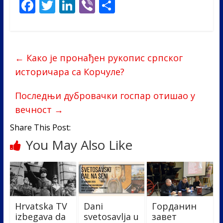
F
T
Li
Vi
S
ac
w
n
b
h
e
itt
k
er
ar
b
er
e
e
←
Како је пронађен рукопис српског
o
dI
историчара са Корчуле?
o
n
Последњи дубровачки госпар отишао у
k
вечност
→
Share This Post:
You May Also Like
Hrvatska TV
Dani
Горданин
izbegava da
svetosavlja u
завет