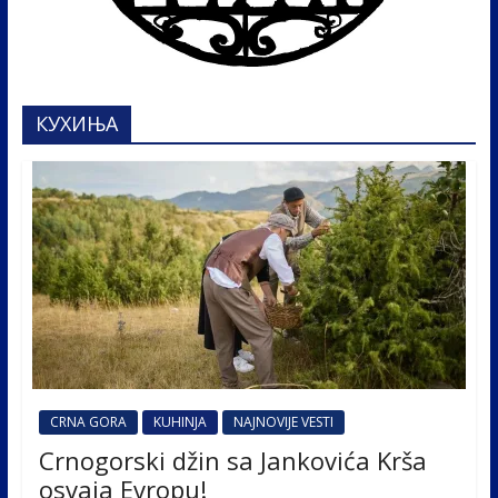
КУХИЊА
CRNA GORA
KUHINJA
NAJNOVIJE VESTI
Crnogorski džin sa Jankovića Krša
osvaja Evropu!