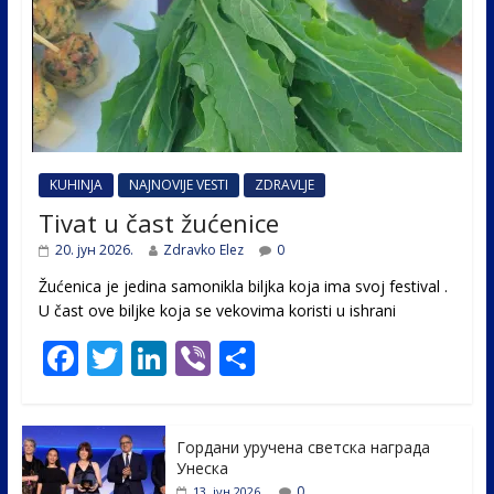
KUHINJA
NAJNOVIJE VESTI
ZDRAVLJE
Tivat u čast žućenice
20. јун 2026.
Zdravko Elez
0
Žućenica je jedina samonikla biljka koja ima svoj festival .
U čast ovе biljke koja se vekovima koristi u ishrani
F
T
Li
Vi
S
ac
w
n
b
h
e
itt
k
er
ar
Гордани уручена светска награда
b
er
e
e
Унеска
0
13. јун 2026.