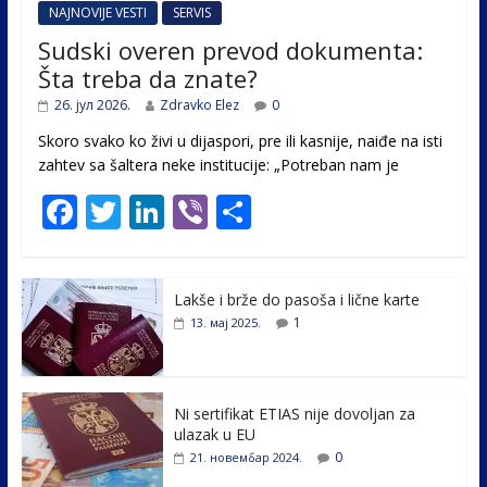
NAJNOVIJE VESTI
SERVIS
Sudski overen prevod dokumenta:
Šta treba da znate?
26. јул 2026.
Zdravko Elez
0
Skoro svako ko živi u dijaspori, pre ili kasnije, naiđe na isti
zahtev sa šaltera neke institucije: „Potreban nam je
F
T
Li
Vi
S
ac
w
n
b
h
e
itt
k
er
ar
Lakše i brže do pasoša i lične karte
b
er
e
e
1
13. мај 2025.
o
dI
o
n
k
Ni sertifikat ETIAS nije dovoljan za
ulazak u EU
0
21. новембар 2024.