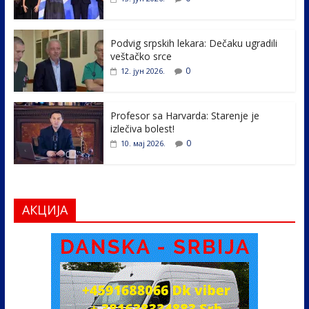
o
dI
o
n
k
Podvig srpskih lekara: Dečaku ugradili
veštačko srce
0
12. јун 2026.
Profesor sa Harvarda: Starenje je
izlečiva bolest!
0
10. мај 2026.
АКЦИЈА