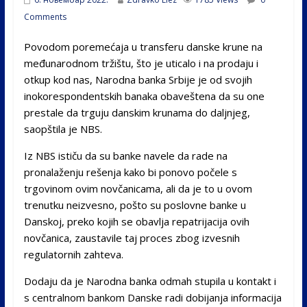
Comments
Povodom poremećaja u transferu danske krune na
međunarodnom tržištu, što je uticalo i na prodaju i
otkup kod nas, Narodna banka Srbije je od svojih
inokorespondentskih banaka obaveštena da su one
prestale da trguju danskim krunama do daljnjeg,
saopštila je NBS.
Iz NBS ističu da su banke navele da rade na
pronalaženju rešenja kako bi ponovo počele s
trgovinom ovim novčanicama, ali da je to u ovom
trenutku neizvesno, pošto su poslovne banke u
Danskoj, preko kojih se obavlja repatrijacija ovih
novčanica, zaustavile taj proces zbog izvesnih
regulatornih zahteva.
Dodaju da je Narodna banka odmah stupila u kontakt i
s centralnom bankom Danske radi dobijanja informacija