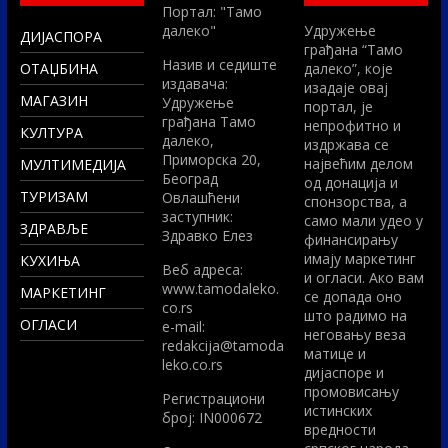
Портал: "Тамо
далеко"
Удружење
ДИЈАСПОРА
грађана “Тамо
Назив и седиште
ОТАЏБИНА
далеко”, које
издавача:
изадаје овај
МАГАЗИН
Удружење
портал, је
грађана Тамо
непрофитно и
КУЛТУРА
далеко,
издржава се
Приморска 20,
највећим делом
МУЛТИМЕДИЈА
Београд
од донација и
ТУРИЗАМ
Овлашћени
спонзорства, а
заступник:
само мали удео у
ЗДРАВЉЕ
Здравко Елез
финансирању
имају маркетинг
КУХИЊА
Вeб адреса:
и огласи. Ако вам
www.tamodaleko.
МАРКЕТИНГ
се допада оно
co.rs
што радимо на
ОГЛАСИ
e-mail:
неговању веза
redakcija@tamoda
матице и
leko.co.rs
дијаспоре и
промовисању
Регистрациони
истинских
број: IN000672
вредности