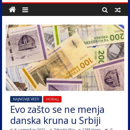
NAJNOVIJE VESTI
НОВАЦ
Evo zašto se ne menja
danska kruna u Srbiji
6. новембар 2022.
Zdravko Elez
1785 Views
0