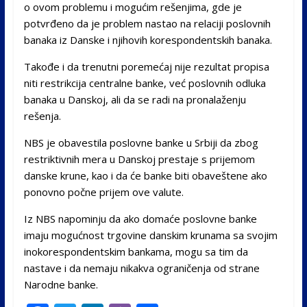
o ovom problemu i mogućim rešenjima, gde je
potvrđeno da je problem nastao na relaciji poslovnih
banaka iz Danske i njihovih korespondentskih banaka.
Takođe i da trenutni poremećaj nije rezultat propisa
niti restrikcija centralne banke, već poslovnih odluka
banaka u Danskoj, ali da se radi na pronalaženju
rešenja.
NBS je obavestila poslovne banke u Srbiji da zbog
restriktivnih mera u Danskoj prestaje s prijemom
danske krune, kao i da će banke biti obaveštene ako
ponovno počne prijem ove valute.
Iz NBS napominju da ako domaće poslovne banke
imaju mogućnost trgovine danskim krunama sa svojim
inokorespondentskim bankama, mogu sa tim da
nastave i da nemaju nikakva ograničenja od strane
Narodne banke.