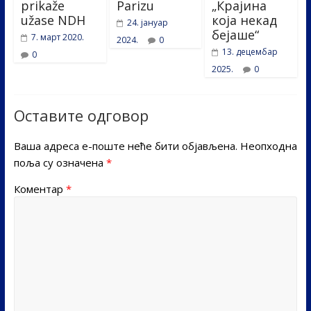
prikaže
Parizu
„Крајина
užase NDH
која некад
24. јануар
бејаше“
7. март 2020.
2024.
0
13. децембар
0
2025.
0
Оставите одговор
Ваша адреса е-поште неће бити објављена.
Неопходна
поља су означена
*
Коментар
*