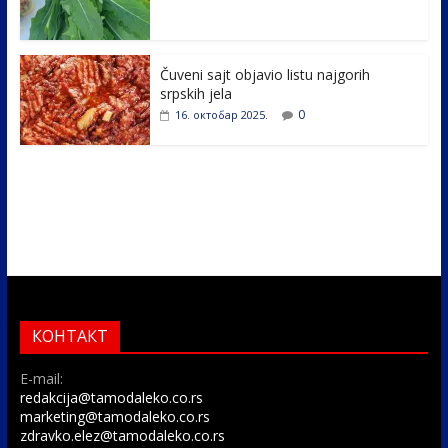
Čuveni sajt objavio listu najgorih
srpskih jela
0
16. октобар 2025.
КОНТАКТ
E-mail:
redakcija@tamodaleko.co.rs
marketing@tamodaleko.co.rs
zdravko.elez@tamodaleko.co.rs