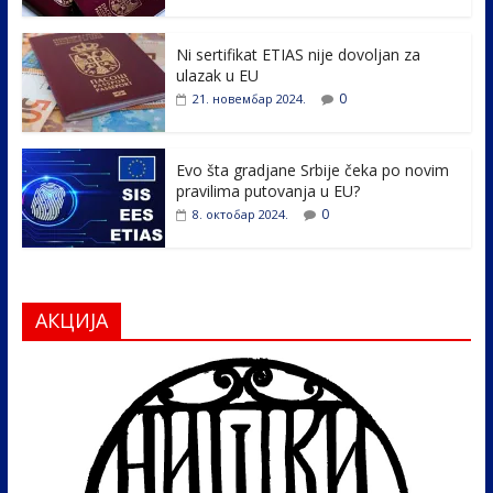
o
n
k
Ni sertifikat ETIAS nije dovoljan za
ulazak u EU
0
21. новембар 2024.
Evo šta gradjane Srbije čeka po novim
pravilima putovanja u EU?
0
8. октобар 2024.
АКЦИЈА