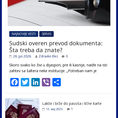
NAJNOVIJE VESTI
SERVIS
Sudski overen prevod dokumenta:
Šta treba da znate?
26. јул 2026.
Zdravko Elez
0
Skoro svako ko živi u dijaspori, pre ili kasnije, naiđe na isti
zahtev sa šaltera neke institucije: „Potreban nam je
F
T
Li
Vi
S
ac
w
n
b
h
e
itt
k
er
ar
Lakše i brže do pasoša i lične karte
b
er
e
e
1
13. мај 2025.
o
dI