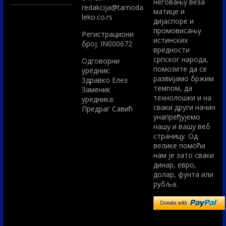
неговању веза
redakcija@tamoda
матице и
leko.co.rs
дијаспоре и
промовисању
Регистрациони
истинских
број: IN000672
вредности
српског народа,
Одговорни
помозите да се
уредник:
развијамо бржим
Здравко Елез
темпом, да
Заменик
технолошки и на
уредника:
сваки други начин
Предраг Савић
унапређујемо
нашу и вашу веб
страницу. Од
велике помоћи
нам је зато сваки
динар, евро,
долар, фунта или
рубља.