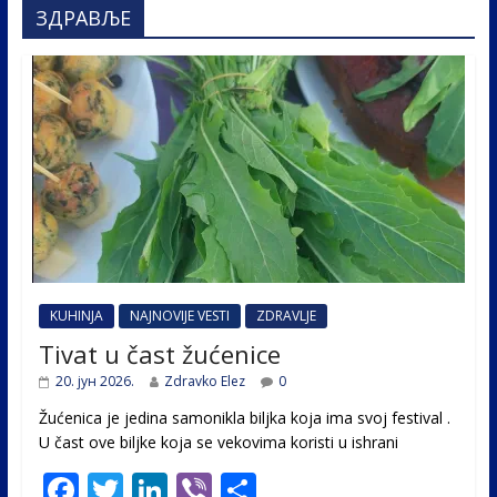
ЗДРАВЉЕ
KUHINJA
NAJNOVIJE VESTI
ZDRAVLJE
Tivat u čast žućenice
20. јун 2026.
Zdravko Elez
0
Žućenica je jedina samonikla biljka koja ima svoj festival .
U čast ovе biljke koja se vekovima koristi u ishrani
F
T
Li
Vi
S