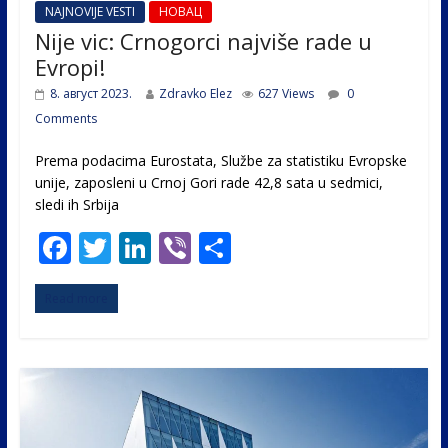
NAJNOVIJE VESTI
НОВАЦ
Nije vic: Crnogorci najviše rade u
Evropi!
8. август 2023.
Zdravko Elez
627 Views
0
Comments
Prema podacima Eurostata, Službe za statistiku Evropske
unije, zaposleni u Crnoj Gori rade 42,8 sata u sedmici,
sledi ih Srbija
F
T
Li
Vi
S
ac
w
n
b
h
Read more
e
itt
k
er
ar
b
er
e
e
o
dI
o
n
k