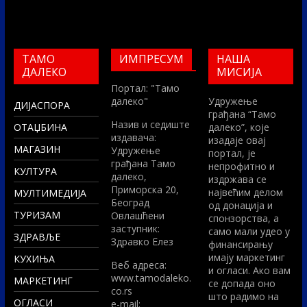
ТАМО
ИМПРЕСУМ
НАША
ДАЛЕКО
МИСИЈА
Портал: "Тамо
далеко"
Удружење
ДИЈАСПОРА
грађана “Тамо
Назив и седиште
ОТАЏБИНА
далеко”, које
издавача:
изадаје овај
МАГАЗИН
Удружење
портал, је
грађана Тамо
непрофитно и
КУЛТУРА
далеко,
издржава се
Приморска 20,
највећим делом
МУЛТИМЕДИЈА
Београд
од донација и
ТУРИЗАМ
Овлашћени
спонзорства, а
заступник:
само мали удео у
ЗДРАВЉЕ
Здравко Елез
финансирању
имају маркетинг
КУХИЊА
Вeб адреса:
и огласи. Ако вам
www.tamodaleko.
МАРКЕТИНГ
се допада оно
co.rs
што радимо на
ОГЛАСИ
e-mail: