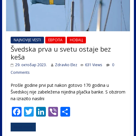
NAJNOVIJE VESTI
ЕВРОПА
НОВАЦ
Švedska prva u svetu ostaje bez
keša
29. октобар 2023.
Zdravko Elez
631 Views
0
Comments
Prošle godine prvi put nakon gotovo 170 godina u
Švedskoj nije zabeležena nijedna pljačka banke. S obzirom
na izrazito nasilni
F
T
Li
Vi
S
ac
w
n
b
h
Read more
e
itt
k
er
ar