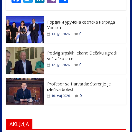
ac
w
n
b
h
e
itt
k
er
ar
Гордани уручена светска награда
b
er
e
e
Унеска
o
dI
0
13. јун 2026.
o
n
k
Podvig srpskih lekara: Dečaku ugradili
veštačko srce
0
12. јун 2026.
Profesor sa Harvarda: Starenje je
izlečiva bolest!
0
10. мај 2026.
АКЦИЈА