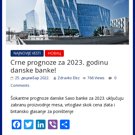
NAJNOVIJE VESTI
НОВАЦ
Crne prognoze za 2023. godinu
danske banke!
25. децембар 2022.
Zdravko Elez
766 Views
0
Comments
Šokantne prognoze danske Saxo banke za 2023. uključuju
zabranu proizvodnje mesa, vrtoglavi skok cena zlata i
britansko glasanje za poništenje
F
T
Li
Vi
S
ac
w
n
b
h