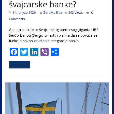
švajcarske banke?
14. јануар 2026.
Zdravko Elez
292 Views
0
Comments
Generalni direktor švajcarskog bankarsog giganta UBS
Serđo Ermoti (Sergio Ermotti) planira da se povuče sa
funkcije nakon završetka integracije banke
F
T
Li
Vi
S
ac
w
n
b
h
Read more
e
itt
k
er
ar
b
er
e
e
o
dI
o
n
k