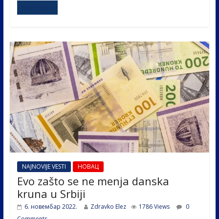
Read more
e
itt
k
er
ar
b
er
e
e
o
dI
o
n
k
NAJNOVIJE VESTI
НОВАЦ
Evo zašto se ne menja danska
kruna u Srbiji
6. новембар 2022.
Zdravko Elez
1786 Views
0
Comments