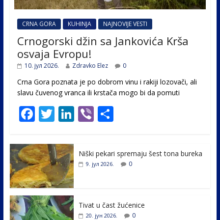
CRNA GORA
KUHINJA
NAJNOVIJE VESTI
Crnogorski džin sa Jankovića Krša
osvaja Evropu!
10. јул 2026.
Zdravko Elez
0
Crna Gora poznata je po dobrom vinu i rakiji lozovači, ali
slavu čuvenog vranca ili krstača mogo bi da pomuti
F
T
Li
Vi
S
ac
w
n
b
h
e
itt
k
er
ar
Niški pekari spremaju šest tona bureka
b
er
e
e
0
9. јул 2026.
o
dI
o
n
k
Tivat u čast žućenice
0
20. јун 2026.