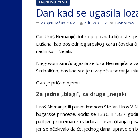
NAJNOVIJE VESTI
Dan kad se ugasila lo
23. децембар 2022.
Zdravko Elez
1056 Views
Car Uroš Nemanjić dobro je poznata ličnost srpsk
Dušana, kao poslednjeg srpskog cara i čoveka či
nadimku – Nejaki.
Njegovom smrću ugasila se loza Nemanjića, a z
Simbolično, baš kao što je u zapećku sećanja i skr
Ovo je priča o njemu…
Za jedne „blagi“, za druge „nejaki“
Uroš Nemanjić ili punim imenom Stefan Uroš V Nem
bugarske princeze. Rodio se 1336. ili 1337. god
pažljivo pripreman za vladara – osim čitanja i pisan
jer se očekivalo da će, jednog dana, upravo on bi