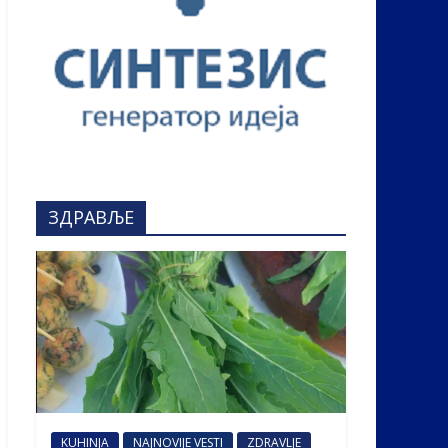
ЗДРАВЉЕ
KUHINJA
NAJNOVIJE VESTI
ZDRAVLJE