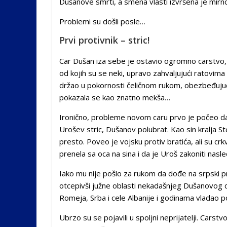
Dušanove smrti, a smena vlasti izvršena je mirno 
Problemi su došli posle…
Prvi protivnik – stric!
Car Dušan iza sebe je ostavio ogromno carstvo, 
od kojih su se neki, upravo zahvaljujući ratovima
držao u pokornosti čeličnom rukom, obezbeđuju
pokazala se kao znatno mekša…
Ironično, probleme novom caru prvo je počeo da
Urošev stric, Dušanov polubrat. Kao sin kralja 
presto. Poveo je vojsku protiv bratića, ali su crkv
prenela sa oca na sina i da je Uroš zakoniti nasle
Iako mu nije pošlo za rukom da dođe na srpski p
otcepivši južne oblasti nekadašnjeg Dušanovog ca
Romeja, Srba i cele Albanije i godinama vladao 
Ubrzo su se pojavili u spoljni neprijatelji. Carstv