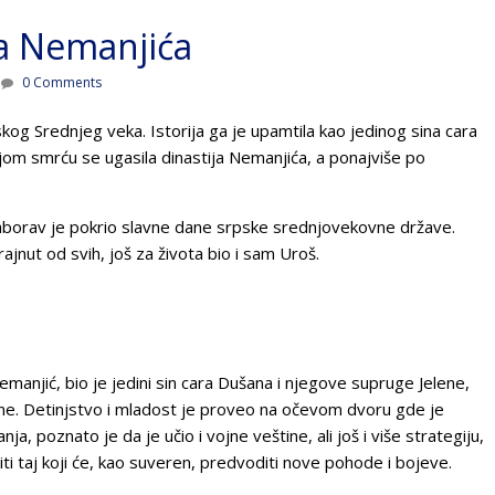
za Nemanjića
0 Comments
og Srednjeg veka. Istorija ga je upamtila kao jedinog sina cara
jom smrću se ugasila dinastija Nemanjića, a ponajviše po
aborav je pokrio slavne dane srpske srednjovekovne države.
ajnut od svih, još za života bio i sam Uroš.
anjić, bio je jedini sin cara Dušana i njegove supruge Jelene,
ine. Detinjstvo i mladost je proveo na očevom dvoru gde je
ja, poznato je da je učio i vojne veštine, ali još i više strategiju,
ti taj koji će, kao suveren, predvoditi nove pohode i bojeve.