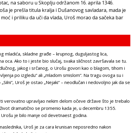
tac, na saboru u Skoplju održanom 16. aprila 1346.
ša je prešla titula kralja i Dušanovog savladara, mada je
u moć i priliku da uči da vlada, Uroš morao da sačeka bar
g mladića, skladne građe – krupnog, duguljastog lica,
 oca. Ako to i jeste bio slučaj, svaka sličnost završavala se tu.
lučnog, jakog i srčanog, o Urošu govori kao o blagom, tihom i
vljenja po izgledu“ ali „mladom smislom“. Na tragu ovoga su i
Silni“, Uroš je ostao „Nejaki“ – neodlučan i nedovoljno jak da se
sti verovatno upravljao nekim delom očeve države što je trebalo
 život dramatično se promenio kada je, u decembru 1355.
n. Urošu je bilo manje od devetnaest godina.
naslednika, Uroš je za cara krunisan neposredno nakon