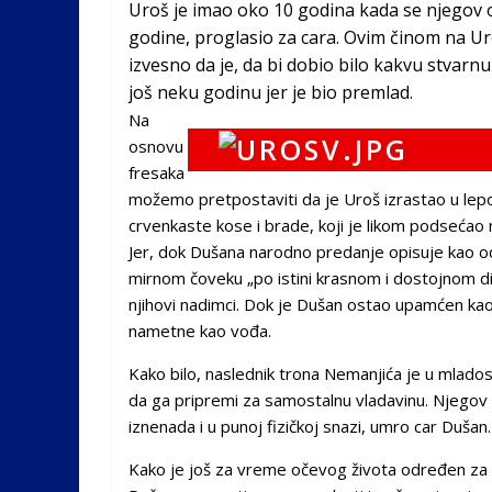
Uroš je imao oko 10 godina kada se njegov o
godine, proglasio za cara. Ovim činom na Uro
izvesno da je, da bi dobio bilo kakvu stvarn
još neku godinu jer je bio premlad.
Na
osnovu
fresaka
možemo pretpostaviti da je Uroš izrastao u lepo
crvenkaste kose i brade, koji je likom podsećao na
Jer, dok Dušana narodno predanje opisuje kao od
mirnom čoveku „po istini krasnom i dostojnom di
njihovi nadimci. Dok je Dušan ostao upamćen kao „
nametne kao vođa.
Kako bilo, naslednik trona Nemanjića je u mlado
da ga pripremi za samostalnu vladavinu. Njegov
iznenada i u punoj fizičkoj snazi, umro car Duša
Kako je još za vreme očevog života određen za 