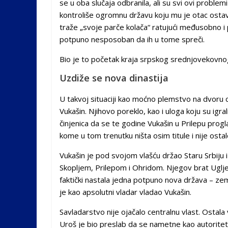
se u oba slučaja odbranila, ali su svi ovi proble
kontroliše ogromnu državu koju mu je otac ostavio
traže „svoje parče kolača“ ratujući međusobno i p
potpuno nesposoban da ih u tome spreči.
Bio je to početak kraja srpskog srednjovekovno
Uzdiže se nova dinastija
U takvoj situaciji kao moćno plemstvo na dvoru 
Vukašin. Njihovo poreklo, kao i uloga koju su igral
činjenica da se te godine Vukašin u Prilepu progl
kome u tom trenutku ništa osim titule i nije ostal
Vukašin je pod svojom vlašću držao Staru Srbiju
Skopljem, Prilepom i Ohridom. Njegov brat Uglje
faktički nastala jedna potpuno nova država – zem
je kao apsolutni vladar vladao Vukašin.
Savladarstvo nije ojačalo centralnu vlast. Ostala 
Uroš je bio preslab da se nametne kao autorite