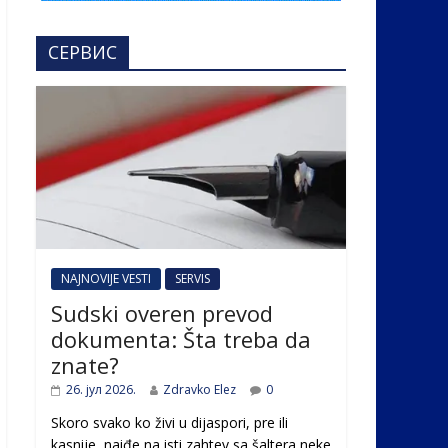
СЕРВИС
NAJNOVIJE VESTI
SERVIS
Sudski overen prevod
dokumenta: Šta treba da
znate?
26. јул 2026.
Zdravko Elez
0
Skoro svako ko živi u dijaspori, pre ili
kasnije, naiđe na isti zahtev sa šaltera neke