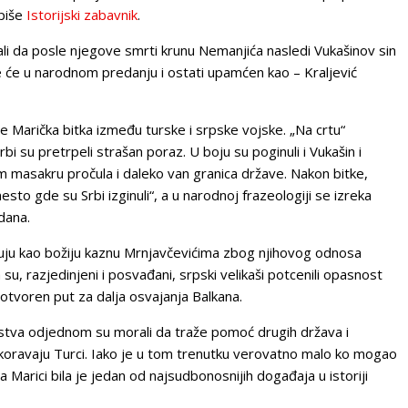
 piše
Istorijski zabavnik
.
ali da posle njegove smrti krunu Nemanjića nasledi Vukašinov sin
e će u narodnom predanju i ostati upamćen kao – Kraljević
 Marička bitka između turske i srpske vojske. „Na crtu“
bi su pretrpeli strašan poraz. U boju su poginuli i Vukašin i
om masakru pročula i daleko van granica države. Nakon bitke,
esto gde su Srbi izginuli“, a u narodnoj frazeologiji se izreka
dana.
azuju kao božiju kaznu Mrnjavčevićima zbog njihovog odnosa
a su, razjedinjeni i posvađani, srpski velikaši potcenili opasnost
otvoren put za dalja osvajanja Balkana.
tva odjednom su morali da traže pomoć drugih država i
koravaju Turci. Iako je u tom trenutku verovatno malo ko mogao
Marici bila je jedan od najsudbonosnijih događaja u istoriji