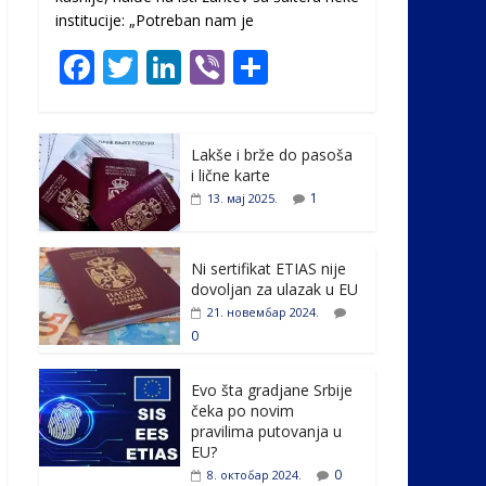
institucije: „Potreban nam je
F
T
Li
Vi
S
ac
w
n
b
h
e
itt
k
er
ar
Lakše i brže do pasoša
b
er
e
e
i lične karte
o
dI
1
13. мај 2025.
o
n
k
Ni sertifikat ETIAS nije
dovoljan za ulazak u EU
21. новембар 2024.
0
Evo šta gradjane Srbije
čeka po novim
pravilima putovanja u
EU?
0
8. октобар 2024.