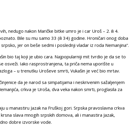
vih, nedugo nakon Maričke bitke umro je i car Uroš – 2. ili 4.
oznato. Bile su mu samo 33 (ili 34) godine. Hroničari onog doba
srpsko, jer on beše sedmi i poslednji vladar iz roda Nemanjina“.
n bio taj koji je ubio cara. Najpopularniji mit tvrdio je da se to
se osveži. Iako rasprostranjena, ta priča nema uporište u
azloga – u trenutku Uroševe smrti, Vukašin je već bio mrtav.
činjenice da je narod sa simpatijama i neskrivenim sažaljenjem
emanjića, crkva je Uroša, dva veka nakon smrti, proglasila za
u u manastiru Jazak na Fruškoj gori. Srpska pravoslavna crkva
rsna slava mnogih srpskih domova, ali i manastira Jazak,
odno dobre izvorske vode.