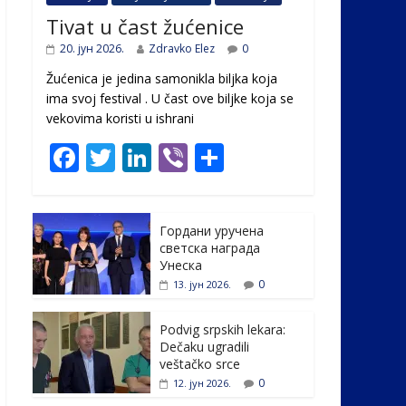
Tivat u čast žućenice
20. јун 2026.
Zdravko Elez
0
Žućenica je jedina samonikla biljka koja
ima svoj festival . U čast ovе biljke koja se
vekovima koristi u ishrani
F
T
Li
Vi
S
ac
w
n
b
h
e
itt
k
er
ar
Гордани уручена
b
er
e
e
светска награда
o
dI
Унеска
0
13. јун 2026.
o
n
k
Podvig srpskih lekara:
Dečaku ugradili
veštačko srce
0
12. јун 2026.