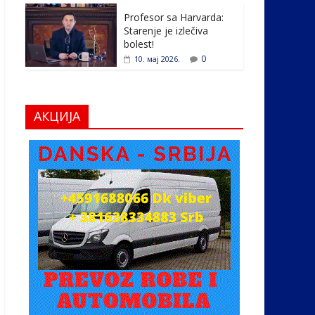
Profesor sa Harvarda:
Starenje je izlečiva
bolest!
0
10. мај 2026.
АКЦИЈА