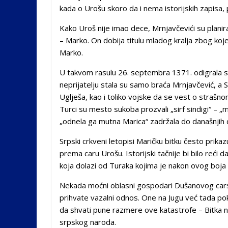
kada o Urošu skoro da i nema istorijskih zapisa,
Kako Uroš nije imao dece, Mrnjavčevići su planir
– Marko. On dobija titulu mladog kralja zbog koj
Marko.
U takvom rasulu 26. septembra 1371. odigrala se
neprijatelju stala su samo braća Mrnjavčević, a Sr
Uglješa, kao i toliko vojske da se vest o strašn
Turci su mesto sukoba prozvali „sirf sindigi“ – „m
„odnela ga mutna Marica“ zadržala do današnjih 
Srpski crkveni letopisi Maričku bitku često prik
prema caru Urošu. Istorijski tačnije bi bilo reći d
koja dolazi od Turaka kojima je nakon ovog boja 
Nekada moćni oblasni gospodari Dušanovog cars
prihvate vazalni odnos. One na Jugu već tada po
da shvati pune razmere ove katastrofe – Bitka na 
srpskog naroda.