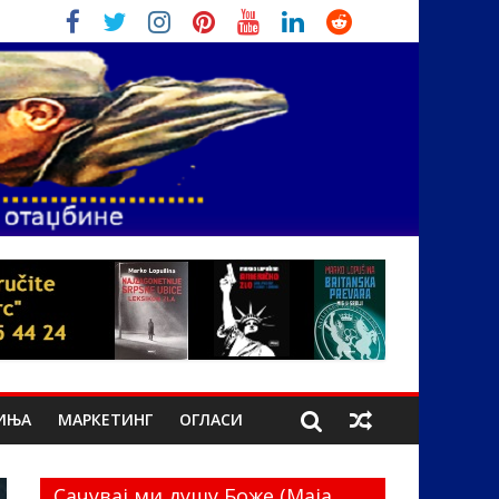
ИЊА
МАРКЕТИНГ
ОГЛАСИ
Сачувај ми душу Боже (Маја