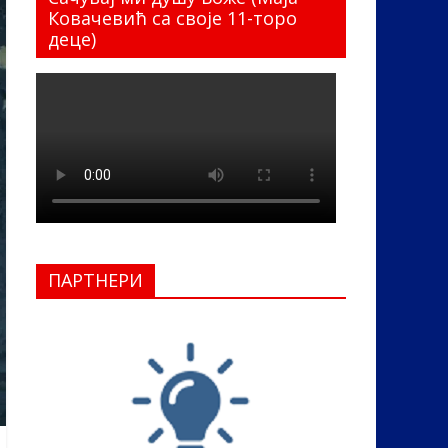
Ковачевић са своје 11-торо
деце)
ПАРТНЕРИ