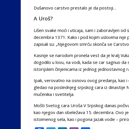
Dušanovo carstvo prestalo je da postoji…
A Uroš?
Lišen svake moći i uticaja, sam i zaboravljen od s
decembra 1371. Kako i pod kojim uslovima nije p
zapisali su: „Njegovom smrću skonča se Carstvo 
Kasnije se narodom pronela vest da je kralj Vukaši
dogodilo u lovu, na vodi, kada se car sagnuo da 
istorijskim činjenicama iz jednog jednostavnog r
Ipak, verovatno na osnovu ovog predanja, kao i 
gledao na poslednjeg srpskog cara iz dinastije N
mučenika i svetitelja.
Mošti Svetog cara Uroša V Srpskog danas počivaj
kao njegov dan obeležava 15. decembra. Ovo je k
istoimenog sela, kao i pogona Jazak vode – prir