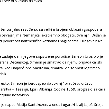
i bez bilo kakvih trzavica.
teritorijalno razuđeno, sa velikim brojem oblasnih gospodara
 i osvajanjima Nemanjića, ekstremno obogatili. Sve njih, Dušan je
ći pokornost naizmenično kaznama i nagradama. Uroševa ruka
 zadaje član njegove sopstvene porodice. Simeon Uroš bio je
Stefana Dečanskog, Simeon je smatrao da njemu pripada carski
a, kao i najveći broj vlastelina, smatrali da se vlast legitimno
dnik.
resto, Simeon je ipak uspeo da „okrnji“ bratićevu državu
rstva – Tesaliju, Epir i Albaniju. Godine 1359. proglasio za cara
potpuno nezavisno.
o je napao Matija Kantakuzen, a onda i ugarski kralj Lajoš. Srbija