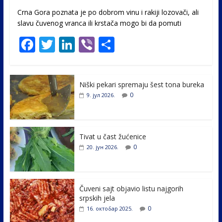
Crna Gora poznata je po dobrom vinu i rakiji lozovači, ali
slavu čuvenog vranca ili krstača mogo bi da pomuti
F
T
Li
Vi
S
ac
w
n
b
h
e
itt
k
er
ar
Niški pekari spremaju šest tona bureka
b
er
e
e
0
9. јул 2026.
o
dI
o
n
k
Tivat u čast žućenice
0
20. јун 2026.
Čuveni sajt objavio listu najgorih
srpskih jela
0
16. октобар 2025.