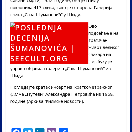
Савине смрти, 1952. године, она је Шиду
поклонила 417 слика, тако је отворена Галерија
слика „Сава Шумановић“ у Шиду.
Ово
подсећање на
трагичан
живот великог
сликара на
фејсбуку је
управо објавила галерија „Сава Шумановић“ из
Шида
Погледајте кратак инсерт из краткометражног
филма „Путеви“ Александра Петровића из 1958.
године (Архива Филмске новости).