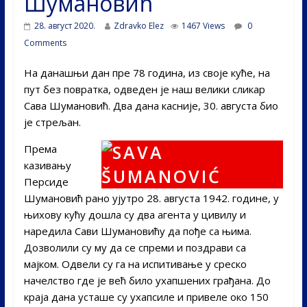
Шумановић
28. август 2020.
Zdravko Elez
1467 Views
0
Comments
На данашњи дан пре 78 година, из своје куће, на
пут без повратка, одведен је наш велики сликар
Сава Шумановић. Два дана касније, 30. августа био
је стрељан.
Према
казивању
Персиде
Шумановић рано ујутро 28. августа 1942. године, у
њихову кућу дошла су два агента у цивилу и
наредила Сави Шумановићу да пође са њима.
Дозволили су му да се спреми и поздрави са
мајком. Одвели су га на испитивање у среско
начелство где је већ било ухапшених грађана. До
краја дана усташе су ухапсиле и привеле око 150