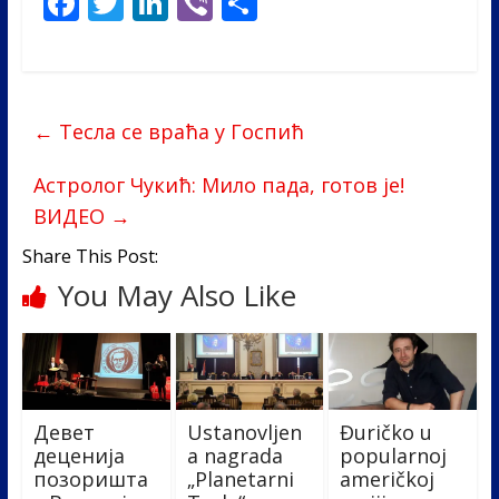
F
T
Li
Vi
S
ac
w
n
b
h
e
itt
k
er
ar
b
er
e
e
←
Тесла се враћа у Госпић
o
dI
o
n
Астролог Чукић: Мило пада, готов је!
k
ВИДЕО
→
Share This Post:
You May Also Like
Девет
Ustanovljen
Đuričko u
деценија
a nagrada
popularnoj
позоришта
„Planetarni
američkoj