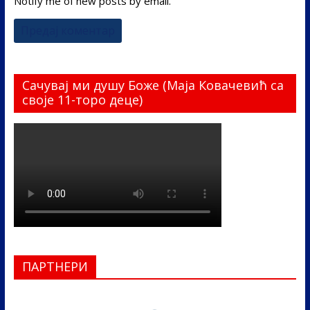
Notify me of new posts by email.
Сачувај ми душу Боже (Маја Ковачевић са
своје 11-торо деце)
ПАРТНЕРИ