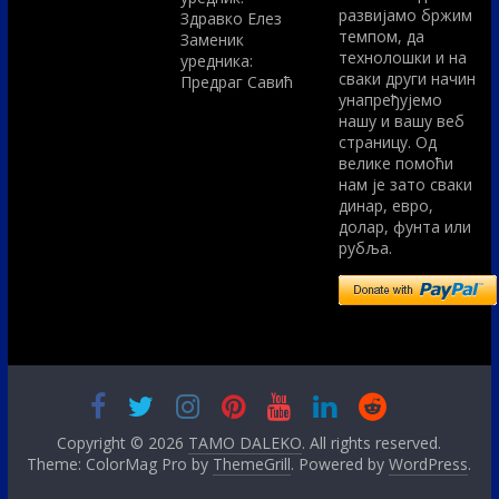
развијамо бржим
Здравко Елез
темпом, да
Заменик
технолошки и на
уредника:
сваки други начин
Предраг Савић
унапређујемо
нашу и вашу веб
страницу. Од
велике помоћи
нам је зато сваки
динар, евро,
долар, фунта или
рубља.
Copyright © 2026
TAMO DALEKO
. All rights reserved.
Theme: ColorMag Pro by
ThemeGrill
. Powered by
WordPress
.