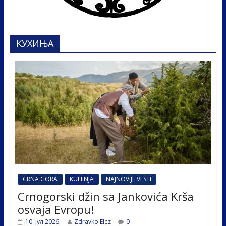
КУХИЊА
CRNA GORA
KUHINJA
NAJNOVIJE VESTI
Crnogorski džin sa Jankovića Krša
osvaja Evropu!
10. јул 2026.
Zdravko Elez
0