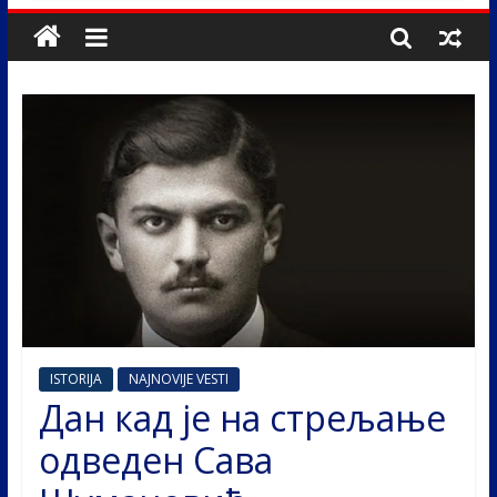
ISTORIJA
NAJNOVIJE VESTI
Дан кад је на стрељање
одведен Сава