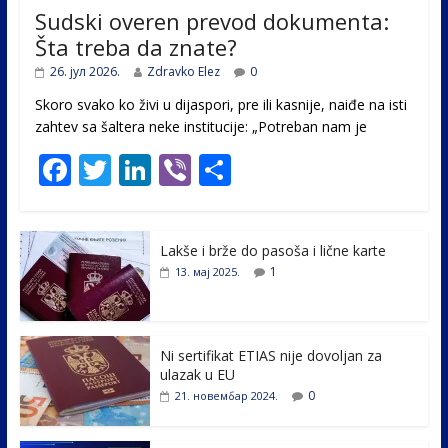
Sudski overen prevod dokumenta:
Šta treba da znate?
26. јул 2026.
Zdravko Elez
0
Skoro svako ko živi u dijaspori, pre ili kasnije, naiđe na isti
zahtev sa šaltera neke institucije: „Potreban nam je
F
T
Li
Vi
S
ac
w
n
b
h
e
itt
k
er
ar
Lakše i brže do pasoša i lične karte
b
er
e
e
1
13. мај 2025.
o
dI
o
n
k
Ni sertifikat ETIAS nije dovoljan za
ulazak u EU
0
21. новембар 2024.