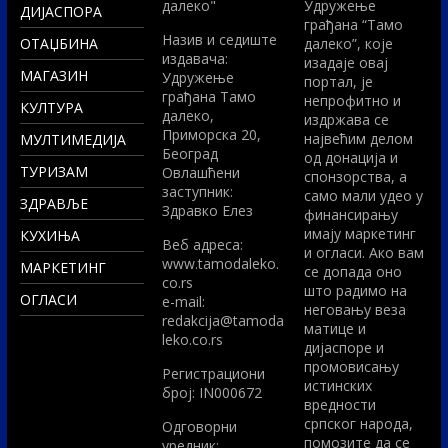
далеко"
Удружење
ДИЈАСПОРА
грађана “Тамо
Назив и седиште
ОТАЏБИНА
далеко”, које
издавача:
изадаје овај
МАГАЗИН
Удружење
портал, је
грађана Тамо
непрофитно и
КУЛТУРА
далеко,
издржава се
Приморска 20,
највећим делом
МУЛТИМЕДИЈА
Београд
од донација и
ТУРИЗАМ
Овлашћени
спонзорства, а
заступник:
само мали удео у
ЗДРАВЉЕ
Здравко Елез
финансирању
имају маркетинг
КУХИЊА
Вeб адреса:
и огласи. Ако вам
www.tamodaleko.
МАРКЕТИНГ
се допада оно
co.rs
што радимо на
ОГЛАСИ
e-mail:
неговању веза
redakcija@tamoda
матице и
leko.co.rs
дијаспоре и
промовисању
Регистрациони
истинских
број: IN000672
вредности
српског народа,
Одговорни
помозите да се
уредник: