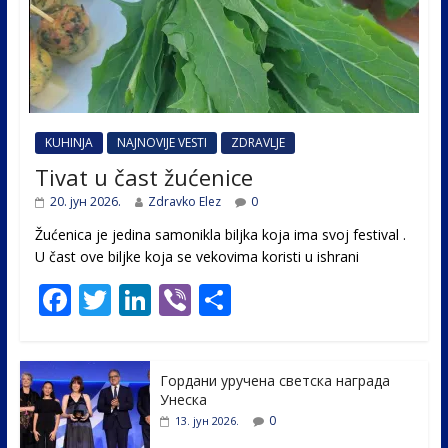
KUHINJA
NAJNOVIJE VESTI
ZDRAVLJE
Tivat u čast žućenice
20. јун 2026.
Zdravko Elez
0
Žućenica je jedina samonikla biljka koja ima svoj festival .
U čast ovе biljke koja se vekovima koristi u ishrani
F
T
Li
Vi
S
ac
w
n
b
h
e
itt
k
er
ar
Гордани уручена светска награда
b
er
e
e
Унеска
o
dI
0
13. јун 2026.