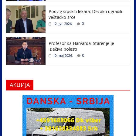
o
n
k
Podvig srpskih lekara: Dečaku ugradili
veštačko srce
0
12. јун 2026.
Profesor sa Harvarda: Starenje je
izlečiva bolest!
0
10. мај 2026.
АКЦИЈА