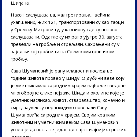
Шиђана.
Након саслушавања, малтретирања… већина
ухапшених, њих 121, транспортовани су као таоци
у Сремску Митровицу, у казниону где су поново
саслушавани. Одатле су их рано ујутро 30. августа
превезли на гробље и стрељали. Сахрањени су у
заједничкој гробници на Сремскомитровачком
гробљу.
Сава Шумановић је рану младост и последње
године живота провео у Шиду. О дубини везе коју
је уметник имао са родним крајем најбоље сведоче
многобројне слике пејзажа Шида и околине које је
уметник насликао. Живот, стваралаштво, коначно и
смрт, заувек су нераскидиво повезали Саву
Шумановића са родним крајем. Својим кратким
животним и уметничким веком Сава Шумановић
успео је да постане један од најзначајнијих српских
уметника.