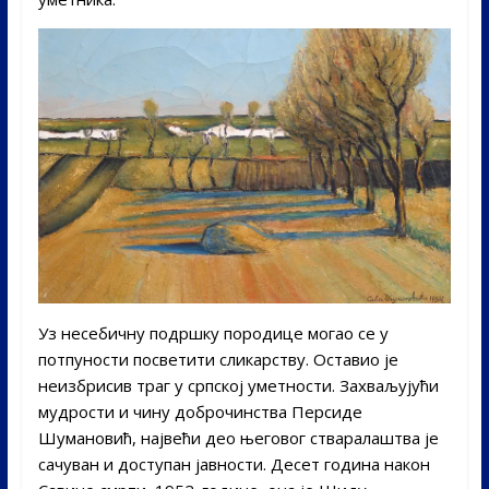
Уз несебичну подршку породице могао се у
потпуности посветити сликарству. Оставио је
неизбрисив траг у српској уметности. Захваљујући
мудрости и чину доброчинства Персиде
Шумановић, највећи део његовог стваралаштва је
сачуван и доступан јавности. Десет година након