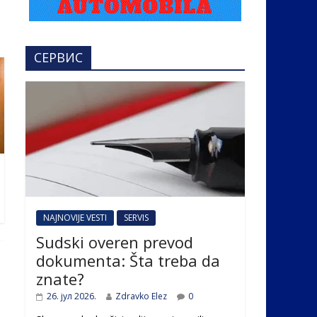
СЕРВИС
NAJNOVIJE VESTI
SERVIS
Sudski overen prevod
dokumenta: Šta treba da
znate?
26. јул 2026.
Zdravko Elez
0