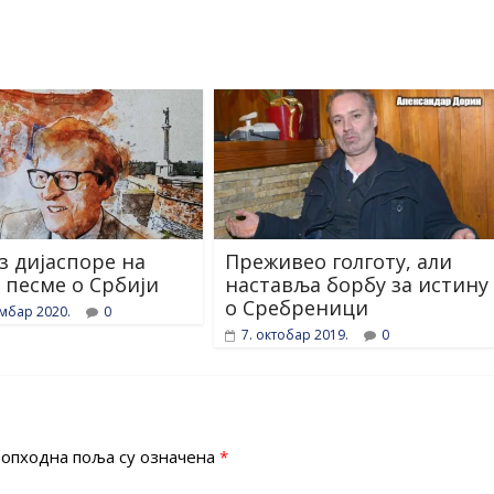
з дијаспоре на
Преживео голготу, али
 песме о Србији
наставља борбу за истину
о Сребреници
ембар 2020.
0
7. октобар 2019.
0
опходна поља су означена
*