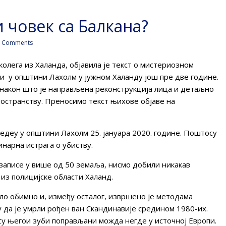
 човек са Балкана?
 Comments
олега из Халанда, објавила је текст о мистериозном
и у општини Лахолм у јужном Халанду још пре две године.
након што је направљена реконструкција лица и детаљно
остранству. Преносимо текст њихове објаве на
ледеу у општини Лахолм 25. јануара 2020. године. Поштосу
нарна истрага о убиству.
записе у више од 50 земаља, нисмо добили никакав
из полицијске области Халанд.
ло обимно и, између осталог, извршено је методама
у да је умрли рођен ван Скандинавије средином 1980-их.
су његои зуби поправљани можда негде у источној Европи.