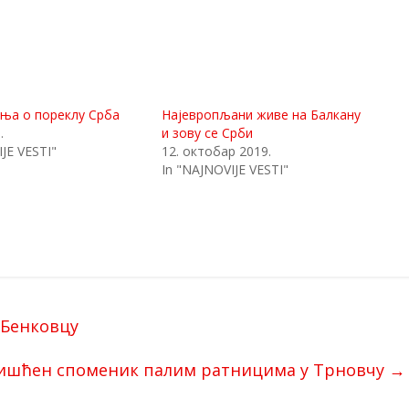
ања о пореклу Срба
Најевропљани живе на Балкану
.
и зову се Срби
JE VESTI"
12. октобар 2019.
In "NAJNOVIJE VESTI"
 Бенковцу
ишћен споменик палим ратницима у Трновчу
→