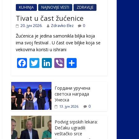
KUHINJA
NAJNOVIJE VESTI
ZDRAVLJE
Tivat u čast žućenice
20. јун 2026.
Zdravko Elez
0
Žućenica je jedina samonikla biljka koja
ima svoj festival . U čast ovе biljke koja se
vekovima koristi u ishrani
F
T
Li
Vi
S
ac
w
n
b
h
e
itt
k
er
ar
Гордани уручена
b
er
e
e
светска награда
o
dI
Унеска
0
13. јун 2026.
o
n
k
Podvig srpskih lekara:
Dečaku ugradili
veštačko srce