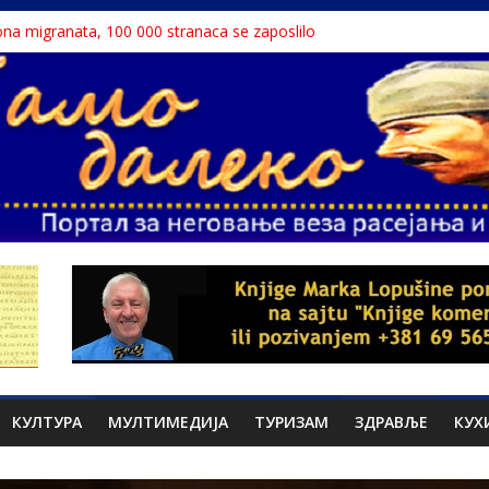
liona migranata, 100 000 stranaca se zaposlilo
дар књига“ проглашен народним непријатељем
stinu o Nikoli Tesli?
 Dunavu, reka ga odnela u Rumuniju
lavne teme srpskih medija
КУЛТУРА
МУЛТИМЕДИЈА
ТУРИЗАМ
ЗДРАВЉЕ
КУХ