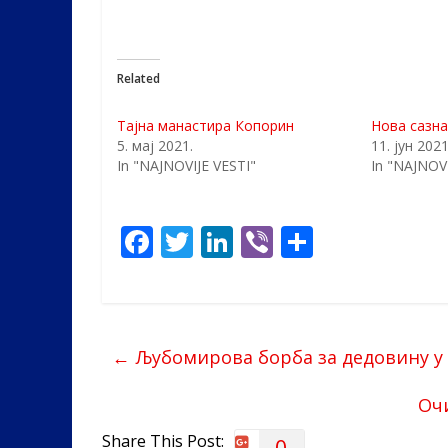
Related
Тајна манастира Копорин
Нова сазн
5. мај 2021.
11. јун 2021
In "NAJNOVIJE VESTI"
In "NAJNOVI
F
T
Li
Vi
S
ac
w
n
b
h
e
itt
k
er
ar
b
er
e
e
←
Љубомирова борба за дедовину у
o
dI
o
n
Оч
k
Share This Post:
0