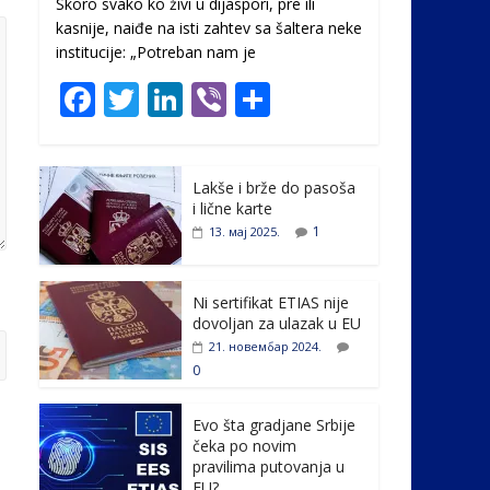
Skoro svako ko živi u dijaspori, pre ili
kasnije, naiđe na isti zahtev sa šaltera neke
institucije: „Potreban nam je
F
T
Li
Vi
S
ac
w
n
b
h
e
itt
k
er
ar
Lakše i brže do pasoša
b
er
e
e
i lične karte
o
dI
1
13. мај 2025.
o
n
k
Ni sertifikat ETIAS nije
dovoljan za ulazak u EU
21. новембар 2024.
0
Evo šta gradjane Srbije
čeka po novim
pravilima putovanja u
EU?