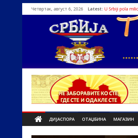
Четвртак, август 6, 2026
Latest:
U Srbiji pola mi
Како је „Госпо
Čije je pravo na i
Srbin zaspao na
Politika i seks g
ДИЈАСПОРА
ОТАЏБИНА
МАГАЗИН