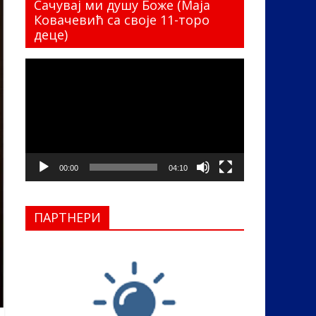
Сачувај ми душу Боже (Маја
Ковачевић са своје 11-торо
деце)
Прегледач
видео
записа
00:00
04:10
ПАРТНЕРИ