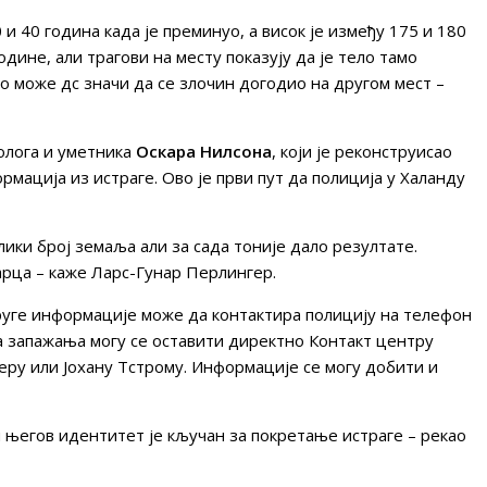
и 40 година када је преминуо, а висок је између 175 и 180
дине, али трагови на месту показују да је тело тамо
То може дс значи да се злочин догодио на другом мест –
олога и уметника
Оскара Нилсона
, који је реконструисао
мација из истраге. Ово је први пут да полиција у Халанду
елики број земаља али за сада тоније дало резултате.
арца – каже Ларс-Гунар Перлингер.
друге информације може да контактира полицију на телефон
а запажања могу се оставити директно Контакт центру
еру или Јохану Тстрому. Информације се могу добити и
и његов идентитет је кључан за покретање истраге – рекао