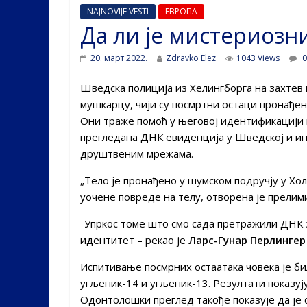
NAJNOVIJE VESTI
ЕВРОПА
Да ли је мистериозни
20. март 2022.
Zdravko Elez
1043 Views
0
Шведска полиција из Хелингборга на захтев к
мушкарцу, чији су посмртни остаци пронађен
Они траже помоћ у његовој идентификацији 
прегледана ДНК евиденција у Шведској и ин
друштвеним мрежама.
„Тело је пронађено у шумском подручју у Хо
уочене повреде на телу, отворена је прелими
-Упркос томе што смо сада претражили ДНК 
идентитет – рекао је
Ларс-Гунар Перлингер
Испитивање посмрних остаатака човека је би
угљеник-14 и угљеник-13. Резултати показуј
Одонтолошки преглед такође показује да је 