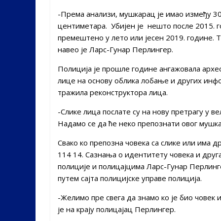
-Према анализи, мушкарац је имао између 30 
центиметара. Убијен је нешто после 2015. го
премештено у лето или јесен 2019. године. 
навео је Ларс-Гунар Перлингер.
Полиција је прошле године ангажовала архе
лице на основу облика лобање и других инфор
тражила реконструктора лица.
-Слике лица послате су на нову претрагу у в
Надамо се да ће неко препознати овог мушк
Свако ко препозна човека са слике или има 
114 14. Сазнања о идентитету човека и друг
полиције и полицајцима Ларс-Гунар Перлинг
путем сајта полицијске управе полиција.
-Желимо пре свега да знамо ко је био човек 
је на крају полицајац Перлингер.