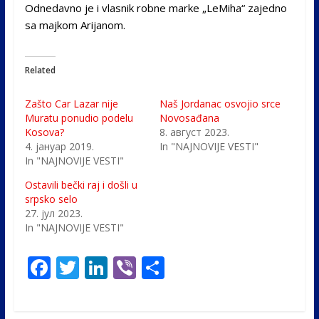
Odnedavno je i vlasnik robne marke „LeMiha“ zajedno
sa majkom Arijanom.
Related
Zašto Car Lazar nije
Naš Jordanac osvojio srce
Muratu ponudio podelu
Novosađana
Kosova?
8. август 2023.
4. јануар 2019.
In "NAJNOVIJE VESTI"
In "NAJNOVIJE VESTI"
Ostavili bečki raj i došli u
srpsko selo
27. јул 2023.
In "NAJNOVIJE VESTI"
F
T
Li
Vi
S
ac
w
n
b
h
e
itt
k
er
ar