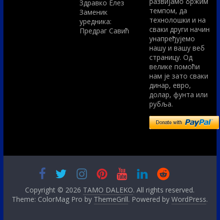
развијамо бржим
Здравко Елез
темпом, да
Заменик
технолошки и на
уредника:
сваки други начин
Предраг Савић
унапређујемо
нашу и вашу веб
страницу. Од
велике помоћи
нам је зато сваки
динар, евро,
долар, фунта или
рубља.
Copyright © 2026
TAMO DALEKO
. All rights reserved.
Theme: ColorMag Pro by
ThemeGrill
. Powered by
WordPress
.