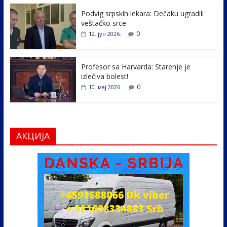
o
n
k
Podvig srpskih lekara: Dečaku ugradili
veštačko srce
0
12. јун 2026.
Profesor sa Harvarda: Starenje je
izlečiva bolest!
0
10. мај 2026.
АКЦИЈА