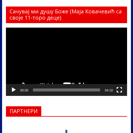
Сачувај ми душу Боже (Маја Ковачевић са
своје 11-торо деце)
Прегледач
видео
записа
00:00
04:10
ПАРТНЕРИ