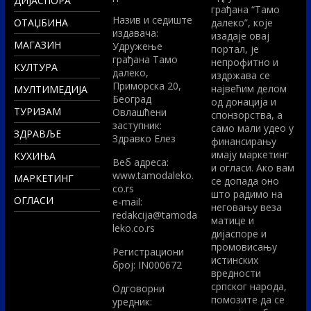
ДИЈАСПОРА
грађана “Тамо
Назив и седиште
ОТАЏБИНА
далеко”, које
издавача:
изадаје овај
МАГАЗИН
Удружење
портал, је
грађана Тамо
непрофитно и
КУЛТУРА
далеко,
издржава се
Приморска 20,
највећим делом
МУЛТИМЕДИЈА
Београд
од донација и
ТУРИЗАМ
Овлашћени
спонзорства, а
заступник:
само мали удео у
ЗДРАВЉЕ
Здравко Елез
финансирању
имају маркетинг
КУХИЊА
Вeб адреса:
и огласи. Ако вам
www.tamodaleko.
МАРКЕТИНГ
се допада оно
co.rs
што радимо на
ОГЛАСИ
e-mail:
неговању веза
redakcija@tamoda
матице и
leko.co.rs
дијаспоре и
промовисању
Регистрациони
истинских
број: IN000672
вредности
српског народа,
Одговорни
помозите да се
уредник: