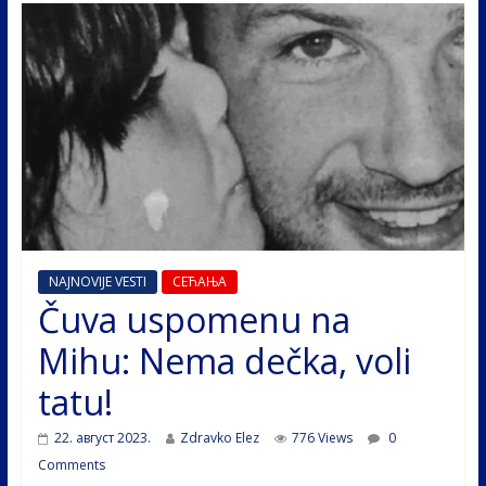
NAJNOVIJE VESTI
СЕЋАЊА
Čuva uspomenu na
Mihu: Nema dečka, voli
tatu!
22. август 2023.
Zdravko Elez
776 Views
0
Comments