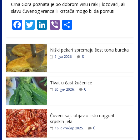
Crna Gora poznata je po dobrom vinu i rakiji lozovači, ali
slavu čuvenog vranca ili krstača mogo bi da pomuti
F
T
Li
Vi
S
ac
w
n
b
h
e
itt
k
er
ar
Niški pekari spremaju šest tona bureka
b
er
e
e
0
9. јул 2026.
o
dI
o
n
k
Tivat u čast žućenice
0
20. јун 2026.
Čuveni sajt objavio listu najgorih
srpskih jela
0
16. октобар 2025.