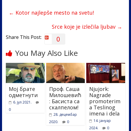
b
er
e
e
←
Kotor najlepše mesto na svetu!
o
dI
o
n
Srce koje je izlečila ljubav
→
k
Share This Post:
0
You May Also Like
Мој брате
Проф. Саша
Njujork:
одметнути
Милошевић
Nagrade
: Басиста са
promoterim
6. јул 2021.
скалпелом!
a Teslinog
0
imena i dela
28. децембар
14. јануар
2020.
0
2024.
0