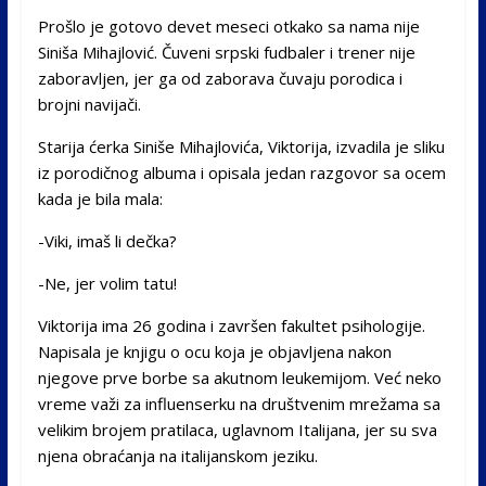
Prošlo je gotovo devet meseci otkako sa nama nije
Siniša Mihajlović. Čuveni srpski fudbaler i trener nije
zaboravljen, jer ga od zaborava čuvaju porodica i
brojni navijači.
Starija ćerka Siniše Mihajlovića, Viktorija, izvadila je sliku
iz porodičnog albuma i opisala jedan razgovor sa ocem
kada je bila mala:
-Viki, imaš li dečka?
-Ne, jer volim tatu!
Viktorija ima 26 godina i završen fakultet psihologije.
Napisala je knjigu o ocu koja je objavljena nakon
njegove prve borbe sa akutnom leukemijom. Već neko
vreme važi za influenserku na društvenim mrežama sa
velikim brojem pratilaca, uglavnom Italijana, jer su sva
njena obraćanja na italijanskom jeziku.