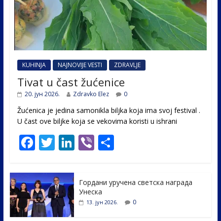
KUHINJA
NAJNOVIJE VESTI
ZDRAVLJE
Tivat u čast žućenice
20. јун 2026.
Zdravko Elez
0
Žućenica je jedina samonikla biljka koja ima svoj festival .
U čast ovе biljke koja se vekovima koristi u ishrani
F
T
Li
Vi
S
ac
w
n
b
h
e
itt
k
er
ar
Гордани уручена светска награда
b
er
e
e
Унеска
o
dI
0
13. јун 2026.