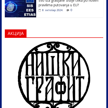
Evo šta gradjane Srbije čeka po novim
pravilima putovanja u EU?
0
8. октобар 2024.
АКЦИЈА