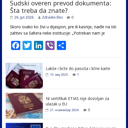
Sudski overen prevod dokumenta:
Šta treba da znate?
26. јул 2026.
Zdravko Elez
0
Skoro svako ko živi u dijaspori, pre ili kasnije, naiđe na isti
zahtev sa šaltera neke institucije: „Potreban nam je
F
T
Li
Vi
S
ac
w
n
b
h
e
itt
k
er
ar
Lakše i brže do pasoša i lične karte
b
er
e
e
1
13. мај 2025.
o
dI
o
n
k
Ni sertifikat ETIAS nije dovoljan za
ulazak u EU
0
21. новембар 2024.