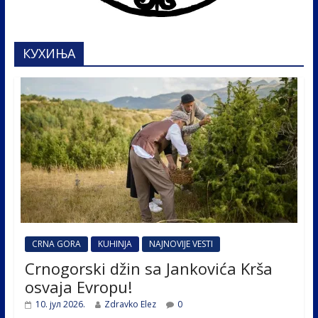
КУХИЊА
CRNA GORA
KUHINJA
NAJNOVIJE VESTI
Crnogorski džin sa Jankovića Krša
osvaja Evropu!
10. јул 2026.
Zdravko Elez
0