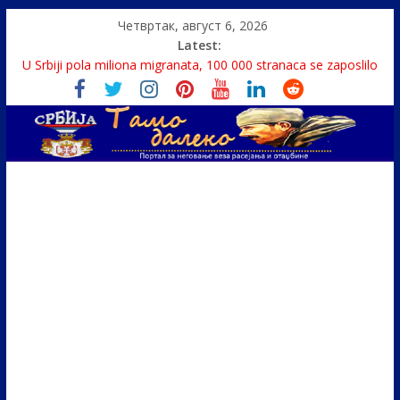
Четвртак, август 6, 2026
Latest:
U Srbiji pola miliona migranata, 100 000 stranaca se zaposlilo
Како је „Господар књига“ проглашен народним
непријатељем
Čije je pravo na istinu o Nikoli Tesli?
Srbin zaspao na Dunavu, reka ga odnela u Rumuniju
Politika i seks glavne teme srpskih medija